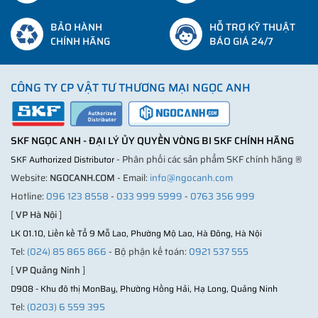
BẢO HÀNH
HỖ TRỢ KỸ THUẬT
CHÍNH HÃNG
BÁO GIÁ 24/7
CÔNG TY CP VẬT TƯ THƯƠNG MẠI NGỌC ANH
SKF NGỌC ANH - ĐẠI LÝ ỦY QUYỀN VÒNG BI SKF CHÍNH HÃNG
- Phân phối các sản phẩm SKF chính hãng ®
SKF Authorized Distributor
Website:
NGOCANH.COM
- Email:
info@ngocanh.com
Hotline:
096 123 8558
-
033 999 5999
-
0763 356 999
[
VP Hà Nội
]
LK 01.10, Liền kề Tổ 9 Mỗ Lao, Phường Mộ Lao, Hà Đông, Hà Nội
Tel:
(024) 85 865 866
- Bộ phận kế toán:
0921 537 555
[
VP Quảng Ninh
]
D908 - Khu đô thị MonBay, Phường Hồng Hải, Hạ Long, Quảng Ninh
Tel:
(0203) 6 559 395