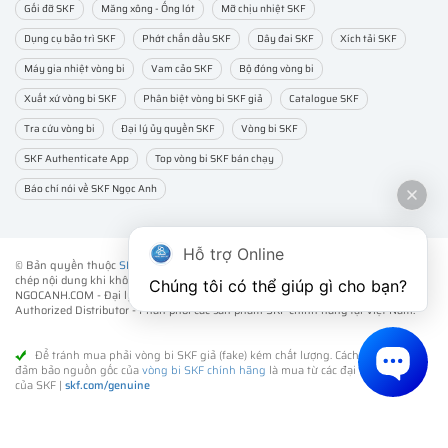
Gối đỡ SKF
Măng xông - Ống lót
Mỡ chịu nhiệt SKF
Dụng cụ bảo trì SKF
Phớt chắn dầu SKF
Dây đai SKF
Xích tải SKF
Máy gia nhiệt vòng bi
Vam cảo SKF
Bộ đóng vòng bi
Xuất xứ vòng bi SKF
Phân biệt vòng bi SKF giả
Catalogue SKF
Tra cứu vòng bi
Đại lý ủy quyền SKF
Vòng bi SKF
SKF Authenticate App
Top vòng bi SKF bán chạy
Báo chí nói về SKF Ngọc Anh
Hỗ trợ Online
© Bản quyền thuộc
SKF NGỌC ANH
. ® All rights reserved - Vui lòng không sao
chép nội dung khi không được sự đồng ý của chúng tôi.
Chúng tôi có thể giúp gì cho bạn?
NGOCANH.COM - Đại lý ủy quyền vòng bi bạc đạn SKF chính hãng -
SKF
Authorized Distributor
- Phân phối các sản phẩm SKF chính hãng tại Việt Nam.
Để tránh mua phải vòng bi SKF giả (fake) kém chất lượng. Cách tốt nhất để
đảm bảo nguồn gốc của
vòng bi SKF chính hãng
là mua từ các đại lý ủy quyền
của SKF |
skf.com/genuine