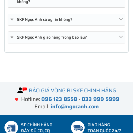
không?
★
SKF Ngọc Anh có uy tín không?
★
SKF Ngọc Anh giao hàng trong bao lâu?
FPR1010
GLC-SX-MMD
C1111-4P
BÁO GIÁ VÒNG BI SKF CHÍNH HÃNG
Hotline:
096 123 8558
-
033 999 5999
Email:
info@ngocanh.com
SP CHÍNH HÃNG
GIAO HÀNG
ĐẦY ĐỦ CO, CQ
TOÀN QUỐC 24/7