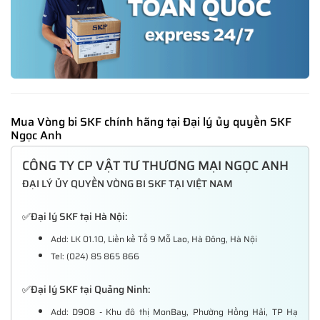
Mua Vòng bi SKF chính hãng tại Đại lý ủy quyền SKF
Ngọc Anh
CÔNG TY CP VẬT TƯ THƯƠNG MẠI NGỌC ANH
ĐẠI LÝ ỦY QUYỀN VÒNG BI SKF TẠI VIỆT NAM
Đại lý SKF tại Hà Nội:
✅
Add: LK 01.10, Liền kề Tổ 9 Mỗ Lao, Hà Đông, Hà Nội
Tel:
(024) 85 865 866
Đại lý SKF tại Quảng Ninh:
✅
Add: D908 - Khu đô thị MonBay, Phường Hồng Hải, TP Hạ