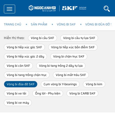
Toggle
navigation
TRANG CHỦ
SẢN PHẨM
VÒNG BI SKF
VÒNG BI ĐŨA ĐỠ SK
Hiển thị theo:
Vòng bi cầu SKF
Vòng bi cầu tự lựa SKF
Vòng bi tiếp xúc góc SKF
Vòng bi tiếp xúc bốn điểm SKF
Vòng bi tiếp xúc góc 2 dãy
Vòng bi chặn trục SKF
Vòng bi côn SKF
Vòng bi tang trống 2 dãy tự lựa
Vòng bi tang trống chặn trục
Vòng bi mắt trâu SKF
Vòng bi đũa đỡ SKF
Cụm vòng bi Y-bearings
Vòng bi kim
Vòng bi xe tải
Ống lót - Phụ kiện
Vòng bi CARB SKF
Vòng bi xe máy