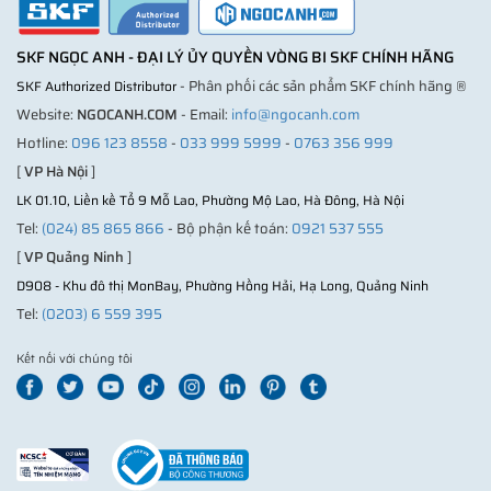
SKF NGỌC ANH - ĐẠI LÝ ỦY QUYỀN VÒNG BI SKF CHÍNH HÃNG
- Phân phối các sản phẩm SKF chính hãng ®
SKF Authorized Distributor
Website:
NGOCANH.COM
- Email:
info@ngocanh.com
Hotline:
096 123 8558
-
033 999 5999
-
0763 356 999
[
VP Hà Nội
]
LK 01.10, Liền kề Tổ 9 Mỗ Lao, Phường Mộ Lao, Hà Đông, Hà Nội
Tel:
(024) 85 865 866
- Bộ phận kế toán:
0921 537 555
[
VP Quảng Ninh
]
D908 - Khu đô thị MonBay, Phường Hồng Hải, Hạ Long, Quảng Ninh
Tel:
(0203) 6 559 395
Kết nối với chúng tôi