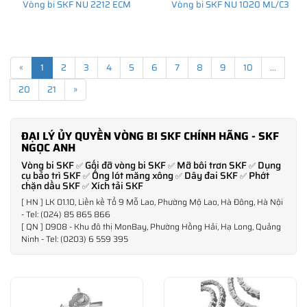
Vòng bi SKF NU 2212 ECM
Vòng bi SKF NU 1020 ML/C3
«
1
2
3
4
5
6
7
8
9
10
...
20
21
»
ĐẠI LÝ ỦY QUYỀN VÒNG BI SKF CHÍNH HÃNG - SKF
NGỌC ANH
Vòng bi SKF
Gối đỡ vòng bi SKF
Mỡ bôi trơn SKF
Dụng
✅
✅
✅
cụ bảo trì SKF
Ống lót măng xông
Dây đai SKF
Phớt
✅
✅
✅
chặn dầu SKF
Xích tải SKF
✅
[ HN ] LK 01.10, Liền kề Tổ 9 Mỗ Lao, Phường Mộ Lao, Hà Đông, Hà Nội
- Tel: (024) 85 865 866
[ QN ] D908 - Khu đô thị MonBay, Phường Hồng Hải, Hạ Long, Quảng
Ninh - Tel: (0203) 6 559 395