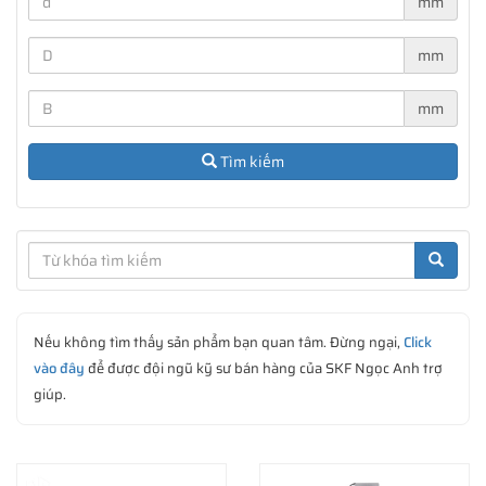
mm
mm
Các ký hiệu của vòng bi đũa đỡ SKF thường có ký hiệu ở đầu
như: NU, NJ, NNU, NCF, NN, NNF, NUP...
mm
Tìm kiếm
Nếu không tìm thấy sản phẩm bạn quan tâm. Đừng ngại,
Click
vào đây
để được đội ngũ kỹ sư bán hàng của SKF Ngọc Anh trợ
giúp.