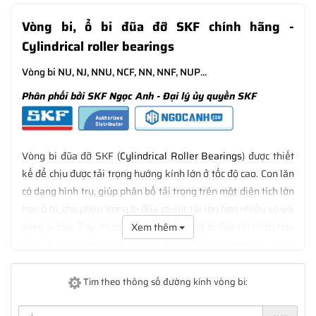
Vòng bi, ổ bi đũa đỡ SKF chính hãng
-
Cylindrical roller bearings
Vòng bi NU, NJ, NNU, NCF, NN, NNF, NUP...
Phân phối bởi SKF Ngọc Anh - Đại lý ủy quyền SKF
Vòng bi đũa đỡ SKF (
Cylindrical Roller Bearings
) được thiết
kế để chịu được tải trọng hướng kính lớn ở tốc độ cao. Con lăn
có dạng hình trụ, giúp phân bố tải trọng trên một diện tích lớn
hơn ổ bi, cho phép Vòng bi đũa có sức tải lớn hơn nhiều so với
vòng bi cầu. Tuy nhiên, thiết kế của vòng bi đũa chỉ thích hợp
Xem thêm
đối với lực hướng kính, không thể ứng dụng trong các công
việc đòi hỏi sức tải dọc trục.
Tìm theo thông số đường kính vòng bi: