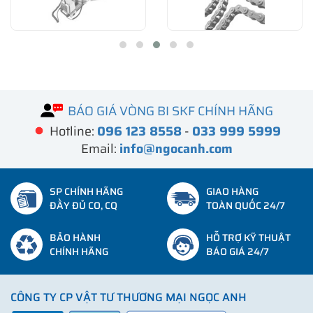
BÁO GIÁ VÒNG BI SKF CHÍNH HÃNG
Hotline:
096 123 8558
-
033 999 5999
Email:
info@ngocanh.com
SP CHÍNH HÃNG
GIAO HÀNG
ĐẦY ĐỦ CO, CQ
TOÀN QUỐC 24/7
BẢO HÀNH
HỖ TRỢ KỸ THUẬT
CHÍNH HÃNG
BÁO GIÁ 24/7
CÔNG TY CP VẬT TƯ THƯƠNG MẠI NGỌC ANH