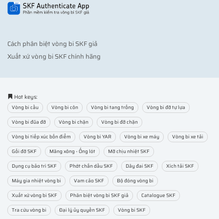
Cách phân biệt vòng bi SKF giả
Xuất xứ vòng bi SKF chính hãng
Hot keys:
Vòng bi cầu
Vòng bi côn
Vòng bi tang trống
Vòng bi đỡ tự lựa
Vòng bi đũa đỡ
Vòng bi chặn
Vòng bi đỡ chặn
Vòng bi tiếp xúc bốn điểm
Vòng bi YAR
Vòng bi xe máy
Vòng bi xe tải
Gối đỡ SKF
Măng xông - Ống lót
Mỡ chịu nhiệt SKF
Dụng cụ bảo trì SKF
Phớt chắn dầu SKF
Dây đai SKF
Xích tải SKF
Máy gia nhiệt vòng bi
Vam cảo SKF
Bộ đóng vòng bi
Xuất xứ vòng bi SKF
Phân biệt vòng bi SKF giả
Catalogue SKF
Tra cứu vòng bi
Đại lý ủy quyền SKF
Vòng bi SKF