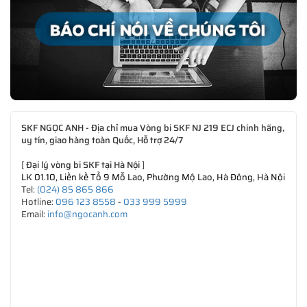
SKF NGỌC ANH - Địa chỉ mua Vòng bi SKF NJ 219 ECJ chính hãng,
uy tín, giao hàng toàn Quốc, Hỗ trợ 24/7
[
Đại lý vòng bi SKF tại Hà Nội
]
LK 01.10, Liền kề Tổ 9 Mỗ Lao, Phường Mộ Lao, Hà Đông, Hà Nội
Tel:
(024) 85 865 866
Hotline:
096 123 8558
-
033 999 5999
Email:
info@ngocanh.com