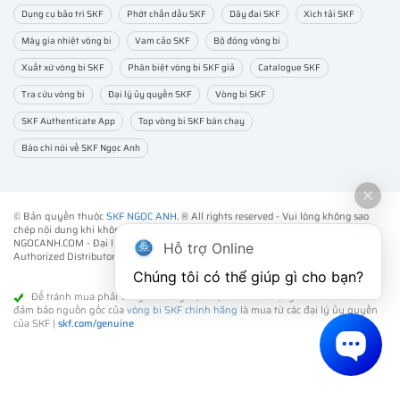
Dụng cụ bảo trì SKF
Phớt chắn dầu SKF
Dây đai SKF
Xích tải SKF
Máy gia nhiệt vòng bi
Vam cảo SKF
Bộ đóng vòng bi
Xuất xứ vòng bi SKF
Phân biệt vòng bi SKF giả
Catalogue SKF
Tra cứu vòng bi
Đại lý ủy quyền SKF
Vòng bi SKF
SKF Authenticate App
Top vòng bi SKF bán chạy
Báo chí nói về SKF Ngọc Anh
© Bản quyền thuộc
SKF NGỌC ANH
. ® All rights reserved - Vui lòng không sao
chép nội dung khi không được sự đồng ý của chúng tôi.
NGOCANH.COM - Đại lý ủy quyền vòng bi bạc đạn SKF chính hãng -
SKF
Hỗ trợ Online
Authorized Distributor
- Phân phối các sản phẩm SKF chính hãng tại Việt Nam.
Chúng tôi có thể giúp gì cho bạn?
Để tránh mua phải vòng bi SKF giả (fake) kém chất lượng. Cách tốt nhất để
đảm bảo nguồn gốc của
vòng bi SKF chính hãng
là mua từ các đại lý ủy quyền
của SKF |
skf.com/genuine