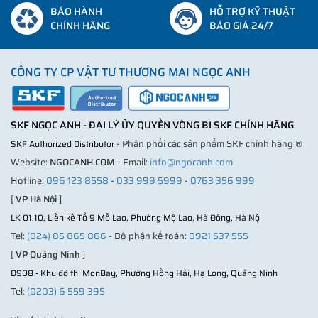
BẢO HÀNH
HỖ TRỢ KỸ THUẬT
CHÍNH HÃNG
BÁO GIÁ 24/7
CÔNG TY CP VẬT TƯ THƯƠNG MẠI NGỌC ANH
SKF NGỌC ANH - ĐẠI LÝ ỦY QUYỀN VÒNG BI SKF CHÍNH HÃNG
- Phân phối các sản phẩm SKF chính hãng ®
SKF Authorized Distributor
Website:
NGOCANH.COM
- Email:
info@ngocanh.com
Hotline:
096 123 8558
-
033 999 5999
-
0763 356 999
[
VP Hà Nội
]
LK 01.10, Liền kề Tổ 9 Mỗ Lao, Phường Mộ Lao, Hà Đông, Hà Nội
Tel:
(024) 85 865 866
- Bộ phận kế toán:
0921 537 555
[
VP Quảng Ninh
]
D908 - Khu đô thị MonBay, Phường Hồng Hải, Hạ Long, Quảng Ninh
Tel:
(0203) 6 559 395