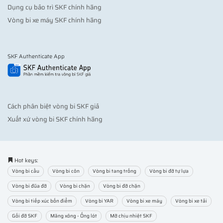
Dụng cụ bảo trì SKF chính hãng
Vòng bi xe máy SKF chính hãng
SKF Authenticate App
Cách phân biệt vòng bi SKF giả
Xuất xứ vòng bi SKF chính hãng
Hot keys:
Vòng bi cầu
Vòng bi côn
Vòng bi tang trống
Vòng bi đỡ tự lựa
Vòng bi đũa đỡ
Vòng bi chặn
Vòng bi đỡ chặn
Vòng bi tiếp xúc bốn điểm
Vòng bi YAR
Vòng bi xe máy
Vòng bi xe tải
Gối đỡ SKF
Măng xông - Ống lót
Mỡ chịu nhiệt SKF