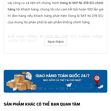
các công cụ và tiện ích chứng minh
Vòng bi SKF NJ 219 ECJ chính
hãng
tới Khách hàng, chúng tôi còn cam kết bồi hoàn 100 lần giá
trị đơn hàng nếu Khách hàng phát hiện Vòng bi SKF NJ 219 ECJ
của chúng tôi phân phối là sản phẩm không chính hãng.
GIÁ BÁN VÒNG BI SKF NJ 219 ECJ CHÍNH HÃNG
LUÔN TỐT NHẤT
Xem thêm
Tại
NGOCANH.COM
giá bán Vòng bi SKF NJ 219 ECJ luôn là tốt
nhất với nhiều ưu đãi kèm theo và các dịch vụ hẫu mãi sau bán
hàng. Chúng tôi cam kết luôn đồng hành cùng Khách hàng
trong suốt quá trình sử dụng các sản phẩm SKF chính hãng.
CHẾ ĐỘ BẢO HÀNH VÒNG BI SKF NJ 219 ECJ CHÍNH
HÃNG
Tất cả các sản phẩm SKF chính hãng do
SKF Ngọc Anh
phân
phối đều được bảo hành chính hãng theo đúng tiêu chuẩn bảo
SẢN PHẨM KHÁC CÓ THỂ BẠN QUAN TÂM
hành của nhà sản xuất.