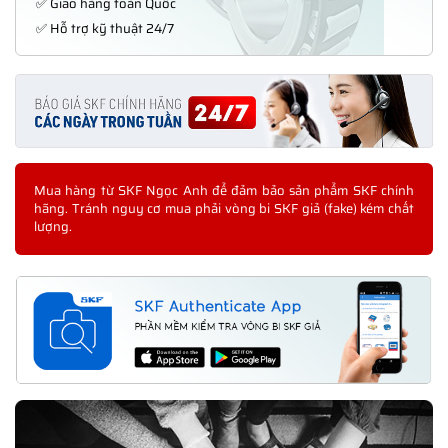
✅ Giao hàng toàn Quốc
✅ Hỗ trợ kỹ thuật 24/7
Mua hàng từ SKF Ngọc Anh để đảm bảo sản phẩm SKF chính
hãng. Tránh nguy cơ mua phải vòng bi SKF giả (fake) kém chất
lượng.