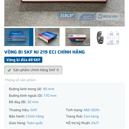
VÒNG BI SKF NJ 219 ECJ CHÍNH HÃNG
Vòng bi đũa đỡ SKF
Sản phẩm chính hãng SKF ®
Thông số sản phẩm
Đường kính trong (d):
95 mm
Đường kính ngoài (D):
170 mm
Độ dày (B):
32 mm
Thương hiệu:
SKF
Tình trạng:
Mới 100%
Bảo hành:
Chính hãng
Trạng thái:
Còn hàng
Giao hàng:
Toàn quốc
Hỗ trợ kỹ thuật:
24/7