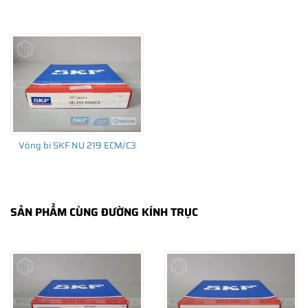
THÔNG TIN HỮU ÍCH
•
Vòng bi SKF chính hãng, Những lưu ý cơ bản trước khi mua hàng
•
Xuất xứ vòng bi SKF chính hãng ở đâu?
•
Chất lượng vòng bi SKF chính hãng
Vòng bi SKF NU 219 ECM/C3
SẢN PHẨM CÙNG ĐƯỜNG KÍNH TRỤC