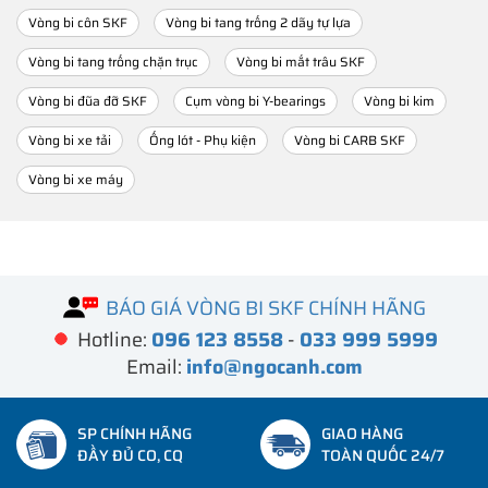
Vòng bi côn SKF
Vòng bi tang trống 2 dãy tự lựa
Vòng bi tang trống chặn trục
Vòng bi mắt trâu SKF
Vòng bi đũa đỡ SKF
Cụm vòng bi Y-bearings
Vòng bi kim
Vòng bi xe tải
Ống lót - Phụ kiện
Vòng bi CARB SKF
Vòng bi xe máy
BÁO GIÁ VÒNG BI SKF CHÍNH HÃNG
Hotline:
096 123 8558
-
033 999 5999
Email:
info@ngocanh.com
SP CHÍNH HÃNG
GIAO HÀNG
ĐẦY ĐỦ CO, CQ
TOÀN QUỐC 24/7