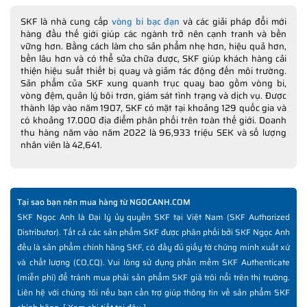
SKF là nhà cung cấp
vòng bi bạc đạn
và các giải pháp đổi mới
hàng đầu thế giới giúp các ngành trở nên cạnh tranh và bền
vững hơn. Bằng cách làm cho sản phẩm nhẹ hơn, hiệu quả hơn,
bền lâu hơn và có thể sửa chữa được, SKF giúp khách hàng cải
thiện hiệu suất thiết bị quay và giảm tác động đến môi trường.
Sản phẩm của SKF xung quanh trục quay bao gồm vòng bi,
vòng đệm, quản lý bôi trơn, giám sát tình trạng và dịch vụ. Được
thành lập vào năm 1907, SKF có mặt tại khoảng 129 quốc gia và
có khoảng 17.000 địa điểm phân phối trên toàn thế giới. Doanh
thu hàng năm vào năm 2022 là 96,933 triệu SEK và số lượng
nhân viên là 42,641.
Tại sao bạn nên mua hàng từ NGOCANH.COM
SKF Ngọc Anh là Đại lý ủy quyền SKF tại Việt Nam (SKF Authorized
Distributor). Tất cả các sản phẩm SKF được phân phối bởi SKF Ngọc Anh
đều là sản phẩm chính hãng SKF, có đầy đủ giấy tờ chứng minh xuất xứ
và chất lượng (CO,CQ). Vui lòng sử dụng phần mềm SKF Authenticate
(miễn phí) để tránh mua phải sản phẩm SKF giả trôi nổi trên thị trường.
Liên hệ với chúng tôi nếu bạn cần trợ giúp thông tin về sản phẩm SKF