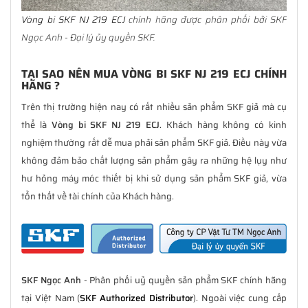
Vòng bi SKF NJ 219 ECJ
chính hãng được phân phối bởi SKF
Ngọc Anh - Đại lý ủy quyền SKF.
TẠI SAO NÊN MUA VÒNG BI SKF NJ 219 ECJ CHÍNH
HÃNG ?
Trên thị trường hiện nay có rất nhiều sản phẩm SKF giả mà cụ
thể là
Vòng bi SKF NJ 219 ECJ
. Khách hàng không có kinh
nghiệm thường rất dễ mua phải sản phẩm SKF giả. Điều này vừa
không đảm bảo chất lượng sản phẩm gây ra những hệ lụy như
hư hỏng máy móc thiết bị khi sử dụng sản phẩm SKF giả, vừa
tổn thất về tài chính của Khách hàng.
SKF Ngọc Anh
- Phân phối uỷ quyền sản phẩm SKF chính hãng
tại Việt Nam (
SKF Authorized Distributor
). Ngoài việc cung cấp