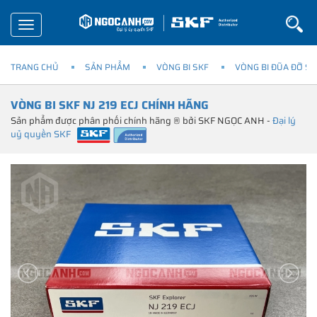
Toggle
navigation
TRANG CHỦ
SẢN PHẨM
VÒNG BI SKF
VÒNG BI ĐŨA ĐỠ SK
VÒNG BI SKF NJ 219 ECJ CHÍNH HÃNG
Sản phẩm được phân phối chính hãng ® bởi SKF NGỌC ANH -
Đại lý
uỷ quyền SKF