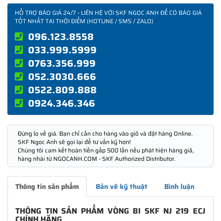
HỖ TRỢ BÁO GIÁ 24/7 - LIÊN HỆ VỚI SKF NGỌC ANH ĐỂ CÓ BÁO GIÁ
TỐT NHẤT TẠI THỜI ĐIỂM (HOTLINE / SMS / ZALO)
096.123.8558
033.999.5999
0763.356.999
052.3030.666
0522.809.888
0924.346.346
Đừng lo về giá. Bạn chỉ cần cho hàng vào giỏ và đặt hàng Online.
SKF Ngọc Anh sẽ gọi lại để tư vấn kỹ hơn!
Chúng tôi cam kết hoàn tiền gấp 500 lần nếu phát hiện hàng giả,
hàng nhái từ NGOCANH.COM - SKF Authorized Distributor.
Thông tin sản phẩm
Bản vẽ kỹ thuật
Bình luận
THÔNG TIN SẢN PHẨM VÒNG BI SKF NJ 219 ECJ
CHÍNH HÃNG