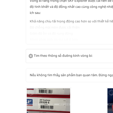
Vòng bi tang trống chặn SKF Explorer được cải tiến để c
độ tinh khiết và độ đồng nhất cao cùng công nghệ nhiệt
ích sau:
Khả năng chịu tải trọng động cao hơn so với thiết kế t
Độ chống mài mòn được cải thiện
Giảm độ ồn và độ rung động
Nhiệt phát sinh do ma sát ít hơn
Tuổi thọ làm việc cao hơn đáng kể
Vòng bi tang trống chặn SKF Explorer giúp giảm tác độ
Tìm theo thông số đường kính vòng bi:
hơn, ổ lăn SKF Explorer có thể giúp giảm nhu cầu bảo t
Nếu không tìm thấy sản phẩm bạn quan tâm. Đừng ngạ