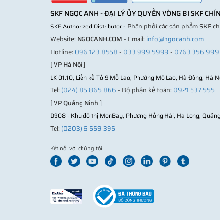
SKF NGỌC ANH - ĐẠI LÝ ỦY QUYỀN VÒNG BI SKF CH
- Phân phối các sản phẩm SKF c
SKF Authorized Distributor
Website:
NGOCANH.COM
- Email:
info@ngocanh.com
Hotline:
096 123 8558
-
033 999 5999
-
0763 356 999
[
VP Hà Nội
]
LK 01.10, Liền kề Tổ 9 Mỗ Lao, Phường Mộ Lao, Hà Đông, Hà N
Tel:
(024) 85 865 866
- Bộ phận kế toán:
0921 537 555
[
VP Quảng Ninh
]
D908 - Khu đô thị MonBay, Phường Hồng Hải, Hạ Long, Quảng
Tel:
(0203) 6 559 395
Kết nối với chúng tôi