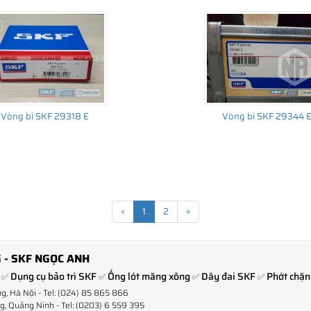
Vòng bi SKF 29318 E
Vòng bi SKF 29344 
«
1
2
»
 - SKF NGỌC ANH
Dụng cụ bảo trì SKF
Ống lót măng xông
Dây đai SKF
Phớt chặn
✅
✅
✅
✅
ng, Hà Nội - Tel: (024) 85 865 866
, Quảng Ninh - Tel: (0203) 6 559 395