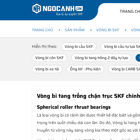
TRANG C
TRANG CHỦ
SẢN PHẨM
VÒNG BI SKF
VÒNG
Hiển thị theo:
Vòng bi cầu SKF
Vòng bi cầu tự lựa S
Vòng bi côn SKF
Vòng bi tang trống 2 dãy tự lựa
Vòng bi xe tải
Ống lót - Phụ kiện
Vòng bi CARB S
Vòng bi tang trống chặn trục SKF chín
Spherical roller thrust bearings
Là loại vòng bi có rãnh lăn được thiết kế đặc biệt và 
trọng trên suốt chiều dài con lăn. Do đó, Vòng bi tang t
truyền từ vòng này sang vòng kia theo một góc so với t