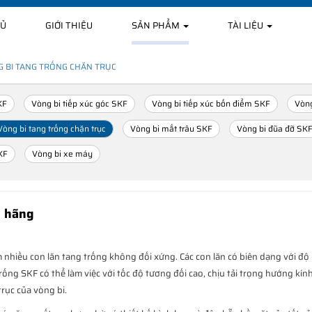
HỦ
GIỚI THIỆU
SẢN PHẨM
TÀI LIỆU
 BI TANG TRỐNG CHẶN TRỤC
KF
Vòng bi tiếp xúc góc SKF
Vòng bi tiếp xúc bốn điểm SKF
Vòng
Vòng bi tang trống chặn trục
Vòng bi mắt trâu SKF
Vòng bi đũa đỡ SK
KF
Vòng bi xe máy
h hãng
gồm nhiều con lăn tang trống không đối xứng. Các con lăn có biên dạng với đ
rống SKF có thể làm việc với tốc độ tương đối cao, chịu tải trọng hướng kính
rục của vòng bi.