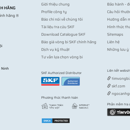
Giới thiệu chung
Bảo hành - đ
ÍNH HÃNG
Profile công ty
Câu hỏi thườ
hính hãng ®
Báo chí nói về chúng tôi
Hướng dẫn 
Tài liệu tra cứu SKF
Hình thức th
Download Catalogue SKF
Sitemaps
Báo giá vòng bi SKF chính hãng
Liên hệ
ội
Dịch vụ kỹ thuật
Những lưu ý 
Tư vấn lựa chọn vòng bi
 Ninh
Liên kết websit
SKF Authorized Distributor
timvongbi
skf.com
ngocanhg
Phương thức thanh toán
Phần mềm tra 