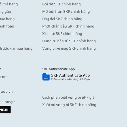
ổi trả hàng
Gối đỡ SKF chính hãng
ng gặp
Mỡ bôi trơn SKF chính hãng
mua hàng
Dây đai SKF chính hãng
anh toán
Phớt chắn dầu SKF chính hãng
Xích tải SKF chính hãng
Dụng cụ bảo trì SKF chính hãng
trước khi mua hàng
Vòng bi xe máy SKF chính hãng
e
SKF Authenticate App
Vợt pickleball
.com
roup.vn
Cách phân biệt vòng bi SKF giả
cứu vòng bi
Xuất xứ vòng bi SKF chính hãng