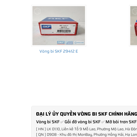
Vòng bi SKF 29412 E
ĐẠI LÝ ỦY QUYỀN VÒNG BI SKF CHÍNH HÃNG
Vòng bi SKF
Gối đỡ vòng bi SKF
Mỡ bôi trơn SKF
✅
✅
[ HN ] LK 01.10, Liền kề Tổ 9 Mỗ Lao, Phường Mộ Lao, Hà Đô
[ QN ] D908 - Khu đô thị MonBay, Phường Hồng Hải, Hạ Long