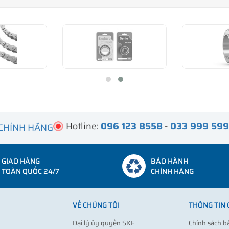
Hotline:
096 123 8558
-
033 999 59
 CHÍNH HÃNG
GIAO HÀNG
BẢO HÀNH
TOÀN QUỐC 24/7
CHÍNH HÃNG
VỀ CHÚNG TÔI
THÔNG TIN
Đại lý ủy quyền SKF
Chính sách b