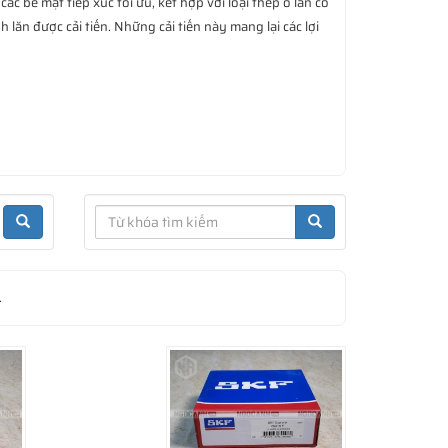
c bề mặt tiếp xúc tối ưu, kết hợp với loại thép ổ lăn có
ăn được cải tiến. Những cải tiến này mang lại các lợi
êu hao năng lượng cũng như chất bôi trơn. Quan trọng
.