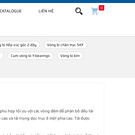
0
CATALOGUE
LIÊN HỆ
 bi tiếp xúc góc 2 dãy
Vòng bi chặn trục SKF
F
Cụm vòng bi Y-bearings
Vòng bi kim
ộ phù hợp tối ưu với các vòng đệm để phân bố đều tải
 cao và tải trọng dọc trục ở một phía cao. Tải được