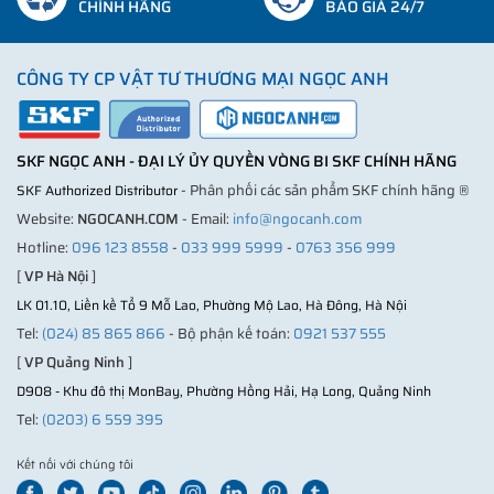
CHÍNH HÃNG
BÁO GIÁ 24/7
CÔNG TY CP VẬT TƯ THƯƠNG MẠI NGỌC ANH
SKF NGỌC ANH - ĐẠI LÝ ỦY QUYỀN VÒNG BI SKF CHÍNH HÃNG
- Phân phối các sản phẩm SKF chính hãng ®
SKF Authorized Distributor
Website:
NGOCANH.COM
- Email:
info@ngocanh.com
Hotline:
096 123 8558
-
033 999 5999
-
0763 356 999
[
VP Hà Nội
]
LK 01.10, Liền kề Tổ 9 Mỗ Lao, Phường Mộ Lao, Hà Đông, Hà Nội
Tel:
(024) 85 865 866
- Bộ phận kế toán:
0921 537 555
[
VP Quảng Ninh
]
D908 - Khu đô thị MonBay, Phường Hồng Hải, Hạ Long, Quảng Ninh
Tel:
(0203) 6 559 395
Kết nối với chúng tôi