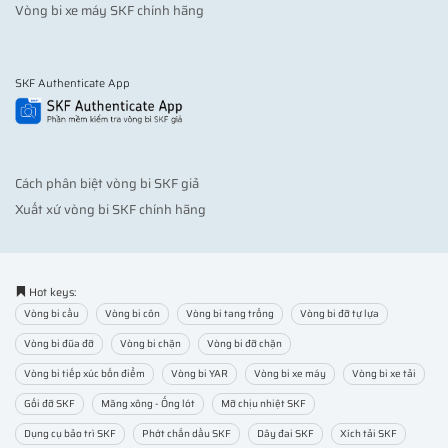
Vòng bi xe máy SKF chính hãng
SKF Authenticate App
Cách phân biệt vòng bi SKF giả
Xuất xứ vòng bi SKF chính hãng
Hot keys:
Vòng bi cầu
Vòng bi côn
Vòng bi tang trống
Vòng bi đỡ tự lựa
Vòng bi đũa đỡ
Vòng bi chặn
Vòng bi đỡ chặn
Vòng bi tiếp xúc bốn điểm
Vòng bi YAR
Vòng bi xe máy
Vòng bi xe tải
Gối đỡ SKF
Măng xông - Ống lót
Mỡ chịu nhiệt SKF
Dụng cụ bảo trì SKF
Phớt chắn dầu SKF
Dây đai SKF
Xích tải SKF