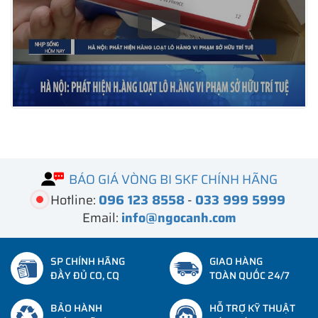
BÁO GIÁ VÒNG BI SKF CHÍNH HÃNG
Hotline:
096 123 8558
-
033 999 5999
Email:
info@ngocanh.com
SP CHÍNH HÃNG
GIAO HÀNG
ĐẦY ĐỦ CO, CQ
TOÀN QUỐC 24/7
BẢO HÀNH
HỖ TRỢ KỸ THUẬT