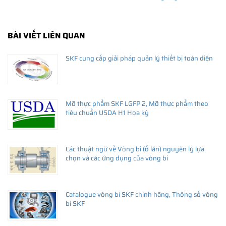
BÀI VIẾT LIÊN QUAN
SKF cung cấp giải pháp quản lý thiết bị toàn diện
Mỡ thực phẩm SKF LGFP 2, Mỡ thực phẩm theo
tiêu chuẩn USDA H1 Hoa kỳ
Các thuật ngữ về Vòng bi (ổ lăn) nguyên lý lựa
- Công suất 3,6 kVA, khối lượng vòng bi tối đa 120kg (d=20-400
chọn và các ứng dụng của vòng bi
mm)
- Thời gian gia nhiệt ngắn, tiết kiệm năng lượng
Catalogue vòng bi SKF chính hãng, Thông số vòng
- Cung cấp 3 thanh ngang tiêu chuẩn
bi SKF
- Vận hành theo chế độ nhiệt độ hay thời gian