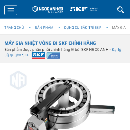
Toggle
navigation
TRANG CHỦ
SẢN PHẨM
DỤNG CỤ BẢO TRÌ SKF
MÁY GIA N
MÁY GIA NHIỆT VÒNG BI SKF CHÍNH HÃNG
Sản phẩm được phân phối chính hãng ® bởi SKF NGỌC ANH -
Đại lý
uỷ quyền SKF