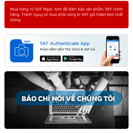
Mua hàng từ SKF Ngọc Anh để đảm bảo sản phẩm SKF chính
hãng. Tránh nguy cơ mua phải vòng bi SKF giả (fake) kém chất
lượng.