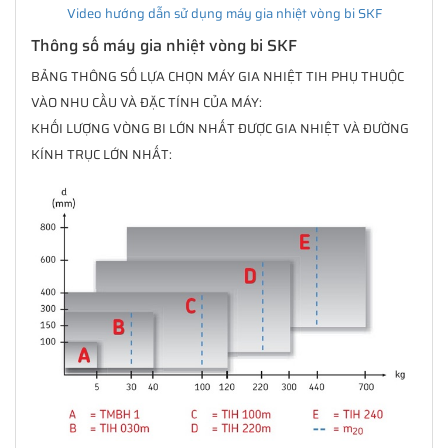
Video hướng dẫn sử dụng máy gia nhiệt vòng bi SKF
Thông số máy gia nhiệt vòng bi SKF
BẢNG THÔNG SỐ LỰA CHỌN MÁY GIA NHIỆT TIH PHỤ THUỘC
VÀO NHU CẦU VÀ ĐẶC TÍNH CỦA MÁY:
KHỐI LƯỢNG VÒNG BI LỚN NHẤT ĐƯỢC GIA NHIỆT VÀ ĐƯỜNG
KÍNH TRỤC LỚN NHẤT: