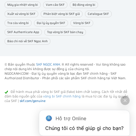
Máy gia nhiệt vòng bi
Vam cảo SKF
Bộ đóng vòng bi
Xuất xứ vòng bi SKF
Phân biệt vòng bi SKF giả
Catalogue SKF
Tra cứu vòng bi
Đại lý ủy quyền SKF
Vòng bi SKF
SKF Authenticate App
Top vòng bi SKF bán chạy
Báo chí nói về SKF Ngọc Anh
© Bản quyền thuộc
SKF NGỌC ANH
. ® All rights reserved - Vui lòng không sao
chép nội dung khi không được sự đồng ý của chúng tôi.
NGOCANH.COM - Đại lý ủy quyền vòng bi bạc đạn SKF chính hãng -
SKF
Authorized Distributor
- Phân phối các sản phẩm SKF chính hãng tại Việt Nam.
Để tránh mua phải vòng bi SKF giả (fake) kém chất lượng. Cách tốt nhất để
đảm bảo nguồn gốc của
vòng bi SKF chính hãng
là mua từ các đại lý ủy quyền
của SKF |
skf.com/genuine
Hỗ trợ Online
Chúng tôi có thể giúp gì cho bạn?