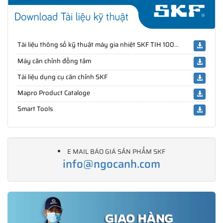
Tài liệu thông số kỹ thuật máy gia nhiệt SKF TIH 100M/230V
Máy căn chỉnh đồng tâm
SKF Ngọc Anh - Phân phối uỷ quyền các sản phẩm SKF chính
hãng ®
Tài liệu dụng cụ căn chỉnh SKF
Mapro Product Cataloge
Website:
NGOCANH.COM
Hotline:
096 123 8558
-
033 999 5999
Smart Tools
HN: LK 01.10 - Liền kề Tổ 9 Mỗ Lao, Hà Đông, Hà Nội
Tel: (024) 85 865 866
QN: D908 - Khu đô thị MonBay, Phường Hồng Hải, TP Hạ
E MAIL BÁO GIÁ SẢN PHẨM SKF
Long, Quảng Ninh
info@ngocanh.com
Tel: (0203) 6 559 395