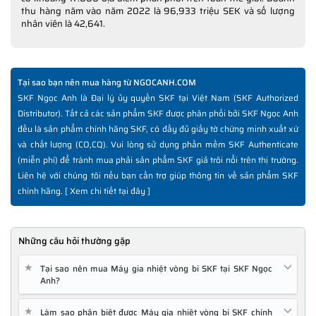
thu hàng năm vào năm 2022 là 96,933 triệu SEK và số lượng
nhân viên là 42,641.
Tại sao bạn nên mua hàng từ NGOCANH.COM
SKF Ngọc Anh là Đại lý ủy quyền SKF tại Việt Nam (SKF Authorized
Distributor). Tất cả các sản phẩm SKF được phân phối bởi SKF Ngọc Anh
đều là sản phẩm chính hãng SKF, có đầy đủ giấy tờ chứng minh xuất xứ
và chất lượng (CO,CQ). Vui lòng sử dụng phần mềm SKF Authenticate
(miễn phí) để tránh mua phải sản phẩm SKF giả trôi nổi trên thị trường.
Liên hệ với chúng tôi nếu bạn cần trợ giúp thông tin về sản phẩm SKF
chính hãng. [
Xem chi tiết tại đây
]
+ TIH 220M/LV: điện áp thấp 230V/50-60Hz
+ TIH 220M/MV: điện áp cỡ trung 400-460V/50-60Hz
Những câu hỏi thường gặp
- Công suất 10 kVA, khối lượng vòng bi tối đa 300kg (d=60-600
★
Tại sao nên mua Máy gia nhiệt vòng bi SKF tại SKF Ngọc
mm).
Anh?
- Thời gian gia nhiệt ngắn, tiết kiệm năng lượng.
★
Làm sao phân biệt được Máy gia nhiệt vòng bi SKF chính