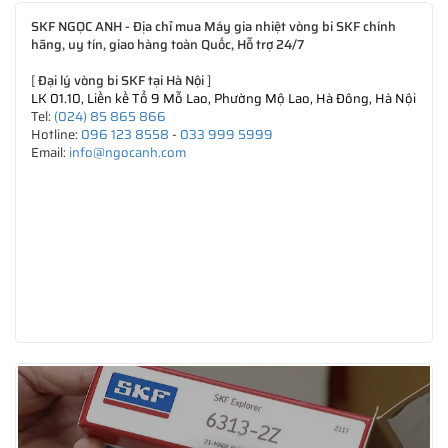
SKF NGỌC ANH - Địa chỉ mua Máy gia nhiệt vòng bi SKF chính
hãng, uy tín, giao hàng toàn Quốc, Hỗ trợ 24/7
[
Đại lý vòng bi SKF tại Hà Nội
]
LK 01.10, Liền kề Tổ 9 Mỗ Lao, Phường Mộ Lao, Hà Đông, Hà Nội
Tel:
(024) 85 865 866
Hotline:
096 123 8558
-
033 999 5999
Email:
info@ngocanh.com