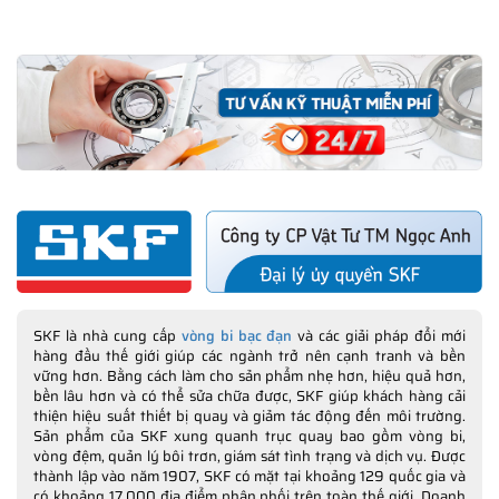
- Tự động khử từ, bảo vệ quá nhiệt
- Điện áp 230V/50-60Hz or 400-460V/50-60Hz
- Bảo hành 12 tháng
SKF là nhà cung cấp
vòng bi bạc đạn
và các giải pháp đổi mới
hàng đầu thế giới giúp các ngành trở nên cạnh tranh và bền
vững hơn. Bằng cách làm cho sản phẩm nhẹ hơn, hiệu quả hơn,
Máy gia nhiệt TIH 220M/LV, TIH 220M/MV:
bền lâu hơn và có thể sửa chữa được, SKF giúp khách hàng cải
Máy gia nhiệt cảm ứng loại lớn
thiện hiệu suất thiết bị quay và giảm tác động đến môi trường.
Sản phẩm của SKF xung quanh trục quay bao gồm vòng bi,
Tài liệu hướng dẫn sử dụng thông số kỹ thuật
vòng đệm, quản lý bôi trơn, giám sát tình trạng và dịch vụ. Được
máy gia nhiệt SKF TIH 220M
thành lập vào năm 1907, SKF có mặt tại khoảng 129 quốc gia và
có khoảng 17.000 địa điểm phân phối trên toàn thế giới. Doanh