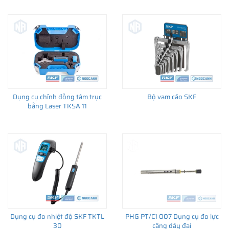
- Tự động khử từ, bảo vệ quá nhiệt
- Điện áp 230V/50-60Hz or 110V/50-60Hz
- Bảo hành 12 tháng
Dụng cụ chỉnh đồng tâm trục
Bộ vam cảo SKF
bằng Laser TKSA 11
Máy gia nhiệt TIH 100M/230V: Máy gia nhiệt
cảm ứng loại trung bình
Tài liệu hướng dẫn sử dụng thông số kỹ thuật
máy gia nhiệt SKF TIH 100M/230V
Dụng cụ đo nhiệt độ SKF TKTL
PHG PT/C1 007 Dụng cụ đo lực
30
căng dây đai