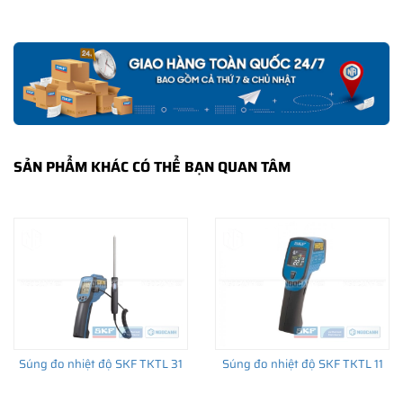
SẢN PHẨM KHÁC CÓ THỂ BẠN QUAN TÂM
loại nhỏ sử dụng điện áp 230V
- Công suất 2 kVA, khối lượng vòng bi tối đa 40kg (trục d=20-
300 mm)
- Cung cấp 3 thanh ngang tiêu chuẩn
Súng đo nhiệt độ SKF TKTL 31
Súng đo nhiệt độ SKF TKTL 11
- Vận hành theo chế độ nhiệt độ hay thời gian