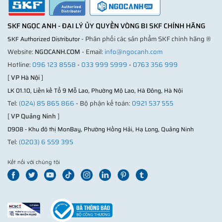
SKF NGỌC ANH - ĐẠI LÝ ỦY QUYỀN VÒNG BI SKF CHÍNH HÃNG
- Phân phối các sản phẩm SKF chính hãng ®
SKF Authorized Distributor
Website:
NGOCANH.COM
- Email:
info@ngocanh.com
Hotline:
096 123 8558
-
033 999 5999
-
0763 356 999
[
VP Hà Nội
]
LK 01.10, Liền kề Tổ 9 Mỗ Lao, Phường Mộ Lao, Hà Đông, Hà Nội
Tel:
(024) 85 865 866
- Bộ phận kế toán:
0921 537 555
[
VP Quảng Ninh
]
D908 - Khu đô thị MonBay, Phường Hồng Hải, Hạ Long, Quảng Ninh
Tel:
(0203) 6 559 395
Kết nối với chúng tôi