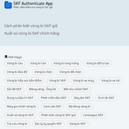
Cách phân biệt vòng bi SKF giả
Xuất xứ vòng bi SKF chính hãng
Hot keys:
Vòng bi cầu
Vòng bi côn
Vòng bi tang trống
Vòng bi đỡ tự lựa
Vòng bi đũa đỡ
Vòng bi chặn
Vòng bi đỡ chặn
Vòng bi tiếp xúc bốn điểm
Vòng bi YAR
Vòng bi xe máy
Vòng bi xe tải
Gối đỡ SKF
Măng xông - Ống lót
Mỡ chịu nhiệt SKF
Dụng cụ bảo trì SKF
Phớt chắn dầu SKF
Dây đai SKF
Xích tải SKF
Máy gia nhiệt vòng bi
Vam cảo SKF
Bộ đóng vòng bi
Xuất xứ vòng bi SKF
Phân biệt vòng bi SKF giả
Catalogue SKF
Tra cứu vòng bi
Đại lý ủy quyền SKF
Vòng bi SKF