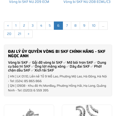
Vòng bi SKF NU 209 ECM
Vòng bi SKF NU 208 ECML/C3
«
1
2
3
4
5
6
7
8
9
10
...
20
21
»
ĐẠI LÝ ỦY QUYỀN VÒNG BI SKF CHÍNH HÃNG - SKF
NGỌC ANH
Vòng bi SKF
Gối đỡ vòng bi SKF
Mỡ bôi trơn SKF
Dụng
✅
✅
✅
cụ bảo trì SKF
Ống lót măng xông
Dây đai SKF
Phớt
✅
✅
✅
chặn dầu SKF
Xích tải SKF
✅
[ HN ] LK 01.10, Liền kề Tổ 9 Mỗ Lao, Phường Mộ Lao, Hà Đông, Hà Nội
- Tel: (024) 85 865 866
[ QN ] D908 - Khu đô thị MonBay, Phường Hồng Hải, Hạ Long, Quảng
Ninh - Tel: (0203) 6 559 395