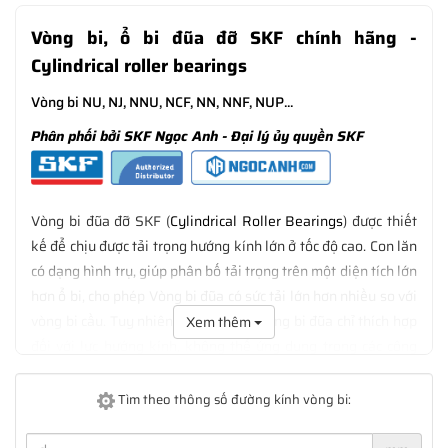
Vòng bi, ổ bi đũa đỡ SKF chính hãng
-
Cylindrical roller bearings
Vòng bi NU, NJ, NNU, NCF, NN, NNF, NUP...
Phân phối bởi SKF Ngọc Anh - Đại lý ủy quyền SKF
Vòng bi đũa đỡ SKF (
Cylindrical Roller Bearings
) được thiết
kế để chịu được tải trọng hướng kính lớn ở tốc độ cao. Con lăn
có dạng hình trụ, giúp phân bố tải trọng trên một diện tích lớn
hơn ổ bi, cho phép Vòng bi đũa có sức tải lớn hơn nhiều so với
vòng bi cầu. Tuy nhiên, thiết kế của vòng bi đũa chỉ thích hợp
Xem thêm
đối với lực hướng kính, không thể ứng dụng trong các công
việc đòi hỏi sức tải dọc trục.
Tìm theo thông số đường kính vòng bi: