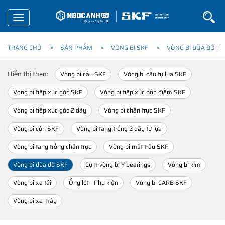
Toggle
navigation
TRANG CHỦ
SẢN PHẨM
VÒNG BI SKF
VÒNG BI ĐŨA ĐỠ SK
Hiển thị theo:
Vòng bi cầu SKF
Vòng bi cầu tự lựa SKF
Vòng bi tiếp xúc góc SKF
Vòng bi tiếp xúc bốn điểm SKF
Vòng bi tiếp xúc góc 2 dãy
Vòng bi chặn trục SKF
Vòng bi côn SKF
Vòng bi tang trống 2 dãy tự lựa
Vòng bi tang trống chặn trục
Vòng bi mắt trâu SKF
Vòng bi đũa đỡ SKF
Cụm vòng bi Y-bearings
Vòng bi kim
Vòng bi xe tải
Ống lót - Phụ kiện
Vòng bi CARB SKF
Vòng bi xe máy