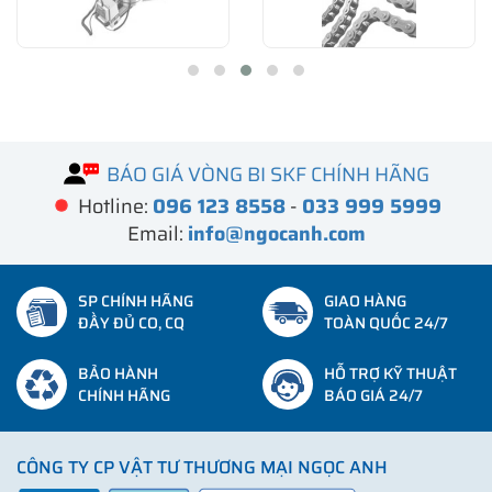
BÁO GIÁ VÒNG BI SKF CHÍNH HÃNG
Hotline:
096 123 8558
-
033 999 5999
Email:
info@ngocanh.com
SP CHÍNH HÃNG
GIAO HÀNG
ĐẦY ĐỦ CO, CQ
TOÀN QUỐC 24/7
BẢO HÀNH
HỖ TRỢ KỸ THUẬT
CHÍNH HÃNG
BÁO GIÁ 24/7
CÔNG TY CP VẬT TƯ THƯƠNG MẠI NGỌC ANH