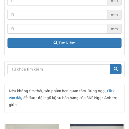
mm
mm
Các ký hiệu của vòng bi đũa đỡ SKF thường có ký hiệu ở đầu
như: NU, NJ, NNU, NCF, NN, NNF, NUP...
mm
Tìm kiếm
Nếu không tìm thấy sản phẩm bạn quan tâm. Đừng ngại,
Click
vào đây
để được đội ngũ kỹ sư bán hàng của SKF Ngọc Anh trợ
giúp.