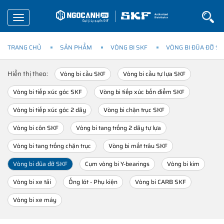
Toggle
navigation
TRANG CHỦ
SẢN PHẨM
VÒNG BI SKF
VÒNG BI ĐŨA ĐỠ SK
Hiển thị theo:
Vòng bi cầu SKF
Vòng bi cầu tự lựa SKF
Vòng bi tiếp xúc góc SKF
Vòng bi tiếp xúc bốn điểm SKF
Vòng bi tiếp xúc góc 2 dãy
Vòng bi chặn trục SKF
Vòng bi côn SKF
Vòng bi tang trống 2 dãy tự lựa
Vòng bi tang trống chặn trục
Vòng bi mắt trâu SKF
Vòng bi đũa đỡ SKF
Cụm vòng bi Y-bearings
Vòng bi kim
Vòng bi xe tải
Ống lót - Phụ kiện
Vòng bi CARB SKF
Vòng bi xe máy