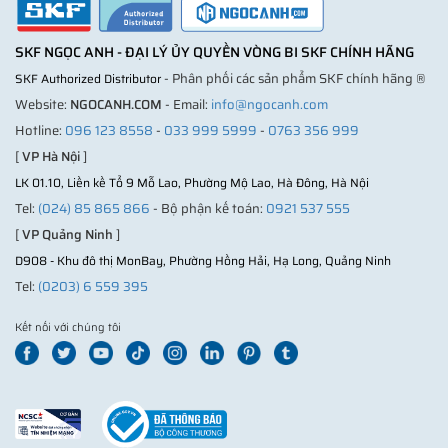
SKF NGỌC ANH - ĐẠI LÝ ỦY QUYỀN VÒNG BI SKF CHÍNH HÃNG
- Phân phối các sản phẩm SKF chính hãng ®
SKF Authorized Distributor
Website:
NGOCANH.COM
- Email:
info@ngocanh.com
Hotline:
096 123 8558
-
033 999 5999
-
0763 356 999
[
VP Hà Nội
]
LK 01.10, Liền kề Tổ 9 Mỗ Lao, Phường Mộ Lao, Hà Đông, Hà Nội
Tel:
(024) 85 865 866
- Bộ phận kế toán:
0921 537 555
[
VP Quảng Ninh
]
D908 - Khu đô thị MonBay, Phường Hồng Hải, Hạ Long, Quảng Ninh
Tel:
(0203) 6 559 395
Kết nối với chúng tôi