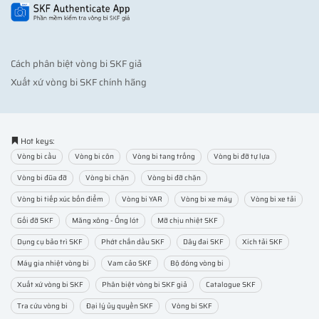
Cách phân biệt vòng bi SKF giả
Xuất xứ vòng bi SKF chính hãng
Hot keys:
Vòng bi cầu
Vòng bi côn
Vòng bi tang trống
Vòng bi đỡ tự lựa
Vòng bi đũa đỡ
Vòng bi chặn
Vòng bi đỡ chặn
Vòng bi tiếp xúc bốn điểm
Vòng bi YAR
Vòng bi xe máy
Vòng bi xe tải
Gối đỡ SKF
Măng xông - Ống lót
Mỡ chịu nhiệt SKF
Dụng cụ bảo trì SKF
Phớt chắn dầu SKF
Dây đai SKF
Xích tải SKF
Máy gia nhiệt vòng bi
Vam cảo SKF
Bộ đóng vòng bi
Xuất xứ vòng bi SKF
Phân biệt vòng bi SKF giả
Catalogue SKF
Tra cứu vòng bi
Đại lý ủy quyền SKF
Vòng bi SKF