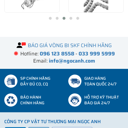
BÁO GIÁ VÒNG BI SKF CHÍNH HÃNG
Hotline:
096 123 8558
-
033 999 5999
Email:
info@ngocanh.com
SP CHÍNH HÃNG
GIAO HÀNG
ĐẦY ĐỦ CO, CQ
TOÀN QUỐC 24/7
BẢO HÀNH
HỖ TRỢ KỸ THUẬT
CHÍNH HÃNG
BÁO GIÁ 24/7
CÔNG TY CP VẬT TƯ THƯƠNG MẠI NGỌC ANH