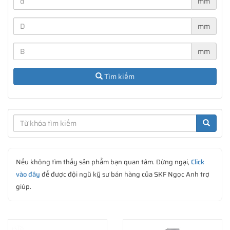
mm
mm
Các ký hiệu của vòng bi đũa đỡ SKF thường có ký hiệu ở đầu
như: NU, NJ, NNU, NCF, NN, NNF, NUP...
mm
Tìm kiếm
Nếu không tìm thấy sản phẩm bạn quan tâm. Đừng ngại,
Click
vào đây
để được đội ngũ kỹ sư bán hàng của SKF Ngọc Anh trợ
giúp.