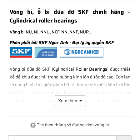
Vòng bi, ổ bi đũa đỡ SKF chính hãng
-
Cylindrical roller bearings
Vòng bi NU, NJ, NNU, NCF, NN, NNF, NUP...
Phân phối bởi SKF Ngọc Anh - Đại lý ủy quyền SKF
Vòng bi đũa đỡ SKF (
Cylindrical Roller Bearings
) được thiết
kế để chịu được tải trọng hướng kính lớn ở tốc độ cao. Con lăn
có dạng hình trụ, giúp phân bố tải trọng trên một diện tích lớn
hơn ổ bi, cho phép Vòng bi đũa có sức tải lớn hơn nhiều so với
vòng bi cầu. Tuy nhiên, thiết kế của vòng bi đũa chỉ thích hợp
Xem thêm
đối với lực hướng kính, không thể ứng dụng trong các công
việc đòi hỏi sức tải dọc trục.
Tìm theo thông số đường kính vòng bi: