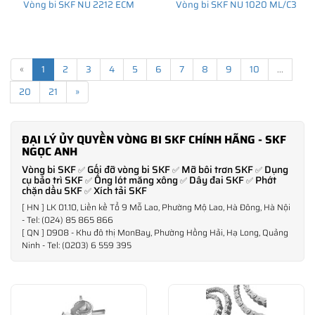
Vòng bi SKF NU 2212 ECM
Vòng bi SKF NU 1020 ML/C3
«
1
2
3
4
5
6
7
8
9
10
...
20
21
»
ĐẠI LÝ ỦY QUYỀN VÒNG BI SKF CHÍNH HÃNG - SKF
NGỌC ANH
Vòng bi SKF
Gối đỡ vòng bi SKF
Mỡ bôi trơn SKF
Dụng
✅
✅
✅
cụ bảo trì SKF
Ống lót măng xông
Dây đai SKF
Phớt
✅
✅
✅
chặn dầu SKF
Xích tải SKF
✅
[ HN ] LK 01.10, Liền kề Tổ 9 Mỗ Lao, Phường Mộ Lao, Hà Đông, Hà Nội
- Tel: (024) 85 865 866
[ QN ] D908 - Khu đô thị MonBay, Phường Hồng Hải, Hạ Long, Quảng
Ninh - Tel: (0203) 6 559 395