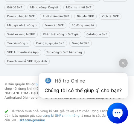
Gối đỡ SKF
Măng xông - Ống lót
Mỡ chịu nhiệt SKF
Dụng cụ bảo trì SKF
Phớt chắn dầu SKF
Dây đai SKF
Xích tải SKF
Máy gia nhiệt vòng bi
Vam cảo SKF
Bộ đóng vòng bi
Xuất xứ vòng bi SKF
Phân biệt vòng bi SKF giả
Catalogue SKF
Tra cứu vòng bi
Đại lý ủy quyền SKF
Vòng bi SKF
SKF Authenticate App
Top vòng bi SKF bán chạy
Báo chí nói về SKF Ngọc Anh
Hỗ trợ Online
© Bản quyền thuộc
SKF NGỌC ANH
. ® All rights reserved - Vui lòng không sao
chép nội dung khi không được sự đồng ý của chúng tôi.
Chúng tôi có thể giúp gì cho bạn?
NGOCANH.COM - Đại lý ủy quyền vòng bi bạc đạn SKF chính hãng -
SKF
Authorized Distributor
- Phân phối các sản phẩm SKF chính hãng tại Việt Nam.
Để tránh mua phải vòng bi SKF giả (fake) kém chất lượng. Cách tốt nhất để
đảm bảo nguồn gốc của
vòng bi SKF chính hãng
là mua từ các đại lý ủy quyền
của SKF |
skf.com/genuine