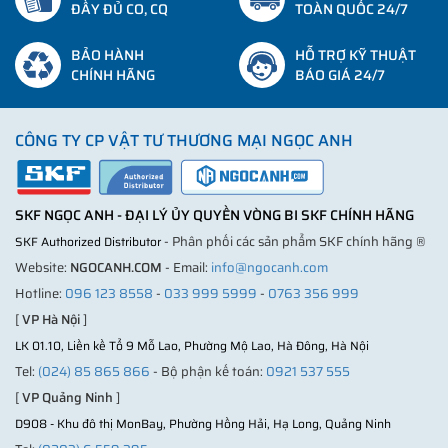
ĐẦY ĐỦ CO, CQ
TOÀN QUỐC 24/7
BẢO HÀNH
HỖ TRỢ KỸ THUẬT
CHÍNH HÃNG
BÁO GIÁ 24/7
CÔNG TY CP VẬT TƯ THƯƠNG MẠI NGỌC ANH
SKF NGỌC ANH - ĐẠI LÝ ỦY QUYỀN VÒNG BI SKF CHÍNH HÃNG
- Phân phối các sản phẩm SKF chính hãng ®
SKF Authorized Distributor
Website:
NGOCANH.COM
- Email:
info@ngocanh.com
Hotline:
096 123 8558
-
033 999 5999
-
0763 356 999
[
VP Hà Nội
]
LK 01.10, Liền kề Tổ 9 Mỗ Lao, Phường Mộ Lao, Hà Đông, Hà Nội
Tel:
(024) 85 865 866
- Bộ phận kế toán:
0921 537 555
[
VP Quảng Ninh
]
D908 - Khu đô thị MonBay, Phường Hồng Hải, Hạ Long, Quảng Ninh