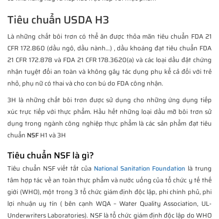
Tiêu chuẩn USDA H3
Là những chất bôi trơn có thể ăn được thỏa mãn tiêu chuẩn FDA 21
CFR 172.860 (dầu ngô, dầu nành…) , dầu khoáng đạt tiêu chuẩn FDA
21 CFR 172.878 và FDA 21 CFR 178.3620(a) và các loại dầu đật chứng
nhận tuyệt đối an toàn và không gây tác dụng phụ kể cả đối với trẻ
nhỏ, phụ nữ có thai và cho con bú do FDA công nhận.
3H là những chất bôi trơn được sử dụng cho những ứng dụng tiếp
xúc trực tiếp với thực phẩm. Hầu hết những loại dầu mỡ bôi trơn sử
dụng trong ngành công nghiệp thực phẩm là các sản phẩm đạt tiêu
chuẩn
NSF
H1 và 3H
Tiêu chuẩn NSF là gì?
Tiêu chuẩn NSF viết tắt của
National Sanitation Foundation
là trung
tâm hợp tác về an toàn thực phẩm và nước uống của tổ chức y tế thế
giới (WHO), một trong 3 tổ chức giám định độc lập, phi chính phủ, phi
lợi nhuận uy tín ( bên cạnh WQA – Water Quality Association, UL-
Underwriters Laboratories). NSF là tổ chức giám định độc lập do WHO