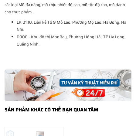
các loại Mỡ đa năng, mỡ chịu nhiệt độ cao, mỡ tốc độ cao, mỡ dành
cho thực phẩm...
LK 01.10, Liền kề Tổ 9 Mỗ Lao, Phường Mộ Lao, Hà Đông, Hà
Nội.
D908 - Khu đô thị MonBay, Phường Hồng Hải, TP Hạ Long,
Quảng Ninh.
SẢN PHẨM KHÁC CÓ THỂ BẠN QUAN TÂM