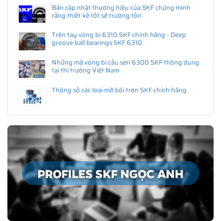
Bản cập nhật thương hiệu của SKF chứng minh
rằng thiết kế tốt sẽ trường tồn
Trên tay vòng bi 6310 SKF chính hãng - Deep
groove ball bearings SKF 6310
Những mã vòng bi cầu seri 6300 SKF thông dụng
tại thị trường Việt Nam
Thông số các loại mỡ bôi trơn SKF chính hãng