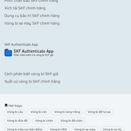
Phớt chắn dầu SKF chính hãng
Xích tải SKF chính hãng
Dụng cụ bảo trì SKF chính hãng
Vòng bi xe máy SKF chính hãng
SKF Authenticate App
Cách phân biệt vòng bi SKF giả
Xuất xứ vòng bi SKF chính hãng
Hot keys:
Vòng bi cầu
Vòng bi côn
Vòng bi tang trống
Vòng bi đỡ tự lựa
Vòng bi đũa đỡ
Vòng bi chặn
Vòng bi đỡ chặn
Vòng bi tiếp xúc bốn điểm
Vòng bi YAR
Vòng bi xe máy
Vòng bi xe tải