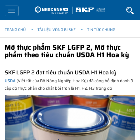
Toggle
navigation
TRANG CHỦ
TÀI LIỆU VÒNG BI SKF
TIN TỨC CHUNG
Mỡ thực phẩm SKF LGFP 2, Mỡ thực
phẩm theo tiêu chuẩn USDA H1 Hoa kỳ
SKF LGFP 2 đạt tiêu chuẩn USDA H1 Hoa kỳ
USDA
(Viết tắt của Bộ Nông Nghiệp Hoa Kỳ) đã công bố định danh 3
cấp độ thực phẩn cho chất bôi trơn là H1, H2, H3 trong đó