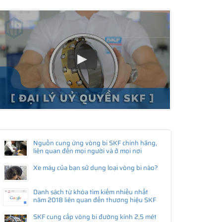
Nguồn cung ứng vòng bi SKF chính hãng,
liên quan đến mọi người và ở mọi nơi
Xe máy của bạn sử dụng loại vòng bi nào?
Danh sách từ khóa tìm kiếm nhiều nhất
năm 2018 liên quan đến thương hiệu SKF
SKF cung cấp vòng bi đường kính 2,5 mét