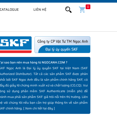
0
CATALOGUE
LIÊN HỆ
Tại sao bạn nên mua hàng từ NGOCANH.COM ?
SKF Ngọc Anh là Đại lý ủy quyền SKF tại Việt Nam (SKF
Authorized Distributor). Tất cả các sản phẩm SKF được phân
phối bởi SKF Ngọc Anh đều là sản phẩm chính hãng SKF, có
đầy đủ giấy tờ chứng minh xuất xứ và chất lượng (CO,CQ). Vui
lòng sử dụng phần mềm SKF Authenticate (miễn phí) để
tránh mua phải sản phẩm SKF giả trôi nổi trên thị trường. Liên
hệ với chúng tôi nếu bạn cần trợ giúp thông tin về sản phẩm
SKF chính hãng. [
Xem chi tiết tại đây
]