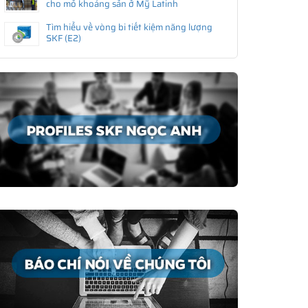
cho mỏ khoáng sản ở Mỹ Latinh
Tìm hiểu về vòng bi tiết kiệm năng lượng
SKF (E2)