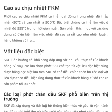
Cao su chịu nhiệt FKM
Phớt cao su chịu nhiệt FKM có thể hoạt động trong nhiệt độ thấp
nhất -20⁰C và cao nhất là 200⁰C. Đặc biệt chúng có thể làm việc ở
nhiệt độ 225⁰C trong thời gian ngắn. Sản phẩm thích hợp với các ứng
dụng có điều kiện làm việc nhiệt độ cao và rất cao như nhiệt luyện,
hàng không vũ trụ,...
Vật liệu đặc biệt
SKF luôn hướng tới khả năng đáp ứng các nhu cầu thực tế của khách
hàng. Vì vậy, các lựa chọn phớt SKF chế tạo từ vật liệu đặc biệt cũng
được hãng đặc biệt lưu tâm. SKF có thể điều chỉnh toàn bộ các loại vật
liệu dựa theo điều kiện ứng dụng thực tế của khách hàng, từ đó cho ra
sản phẩm tối ưu nhất.
Các loại phớt chắn dầu SKF phổ biến trên thị
trường
SKF đã xây dựng và tích luỹ hệ thống kiến thức về yếu tố vận hành
tác động tới tuổi thọ và hiệu suất vận hành của phớt chắn dầu bao