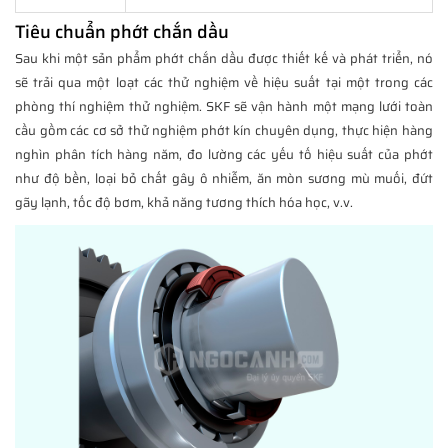
Tiêu chuẩn phớt chắn dầu
Sau khi một sản phẩm phớt chắn dầu được thiết kế và phát triển, nó
sẽ trải qua một loạt các thử nghiệm về hiệu suất tại một trong các
phòng thí nghiệm thử nghiệm. SKF sẽ vận hành một mạng lưới toàn
cầu gồm các cơ sở thử nghiệm phớt kín chuyên dụng, thực hiện hàng
nghìn phân tích hàng năm, đo lường các yếu tố hiệu suất của phớt
như độ bền, loại bỏ chất gây ô nhiễm, ăn mòn sương mù muối, đứt
gãy lạnh, tốc độ bơm, khả năng tương thích hóa học, v.v.