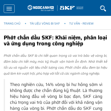
Toggle
navigation
TRANG CHỦ
TÀI LIỆU VÒNG BI SKF
TƯ VẤN - REVIEW
Phớt chắn dầu SKF: Khái niệm, phân loại
và ứng dụng trong công nghiệp
Phớt chắn dầu SKF
là chi tiết quan trọng có vai trò bảo vệ vòng bi,
đảm bảo chi tiết máy móc kỹ thuật vận hành ổn định. Nhờ thiết kế
tối ưu và nguồn vật liệu chất lượng cao, Phớt chắn dầu đem lại hiệu
quả làm kín vượt trội, phù hợp với tất cả các ngành công nghiệp.
Theo nghiên cứu, 14% vòng bi hư hỏng sớm vì
không được che chắn đúng kỹ thuật. Là thương
hiệu hàng đầu về vòng bi bạc đạn, SKF càng
chú trọng vai trò của phớt đối với khả năng vận
hàng của vòng bi. Phớt chắn dầu do SKF cung