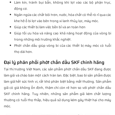
Làm kín, tránh bụi bẩn, không khí lọt vào các bộ phận trục,
động cơ.
Ngăn ngừa các chất bôi trơn, nước, hóa chất có thể rò rỉ qua các
khe hở ổ bi lọt vào bên trong xi lanh thủy lực, máy móc.
Giúp các thiết bị làm việc bền bỉ và an toàn hơn
Giúp tối ưu hóa và nâng cao khả năng hoạt động của vòng bi
trong những môi trường khắc nghiệt.
Phớt chắn dầu giúp vòng bi của các thiết bị máy móc có tuổi
thọ dài hơn.
Đại lý phân phối phớt chắn dầu SKF chính hãng
Tại thị trường Việt Nam, các sản phẩm phớt chắn dầu SKF đang được
làm giả và chào bán một cách tràn lan. Đặc biệt, bao bì sản phẩm được
làm giả hết sức tinh vi, rất khó phân biệt bằng mắt thường. Sản phẩm
giả có giá không ổn định, thậm chí còn rẻ hơn so với phớt chắn dầu
SKF chính hãng. Tuy nhiên, những sản phẩm giả kém chất lượng
thường có tuổi thọ thấp, hiệu quả sử dụng kém gây thiệt hại cho máy
móc.