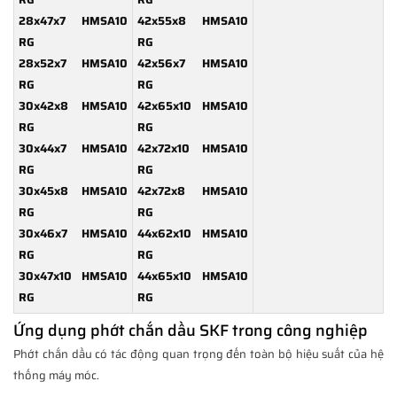
28x47x7 HMSA10
42x55x8 HMSA10
RG
RG
28x52x7 HMSA10
42x56x7 HMSA10
RG
RG
30x42x8 HMSA10
42x65x10 HMSA10
RG
RG
30x44x7 HMSA10
42x72x10 HMSA10
RG
RG
30x45x8 HMSA10
42x72x8 HMSA10
RG
RG
30x46x7 HMSA10
44x62x10 HMSA10
RG
RG
30x47x10 HMSA10
44x65x10 HMSA10
RG
RG
Ứng dụng phớt chắn dầu SKF trong công nghiệp
Phớt chắn dầu có tác động quan trọng đến toàn bộ hiệu suất của hệ
thống máy móc.