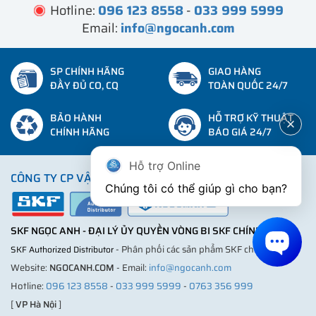
Hotline:
096 123 8558
-
033 999 5999
Email:
info@ngocanh.com
SP CHÍNH HÃNG
GIAO HÀNG
ĐẦY ĐỦ CO, CQ
TOÀN QUỐC 24/7
BẢO HÀNH
HỖ TRỢ KỸ THUẬT
CHÍNH HÃNG
BÁO GIÁ 24/7
Hỗ trợ Online
CÔNG TY CP VẬT TƯ THƯƠNG MẠI NGỌC ANH
Chúng tôi có thể giúp gì cho bạn?
SKF NGỌC ANH - ĐẠI LÝ ỦY QUYỀN VÒNG BI SKF CHÍNH HÃNG
- Phân phối các sản phẩm SKF chính hãng ®
SKF Authorized Distributor
Website:
NGOCANH.COM
- Email:
info@ngocanh.com
Hotline:
096 123 8558
-
033 999 5999
-
0763 356 999
[
VP Hà Nội
]