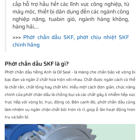
cấp hỗ trợ hầu hết các lĩnh vực công nghiệp, từ
máy móc, thiết bị dân dụng đến các ngành công
nghiệp nặng, tuabin gió, ngành hàng không,
hàng hải,...
>>>
Phớt chắn dầu SKF, phớt chịu nhiệt SKF
chính hãng
Phớt chắn dầu SKF là gì?
Phớt chắn dầu tiếng Anh là Oil Seal - là màng che chắn bảo vệ vòng bi
bạc đạn và ngăn 2 chất hoà trộn với nhau. Chất được ngăn cách có thể
là chất rắn, chất lỏng hay chất khí. Hiểu một cách đơn giản, chức năng
chính của phớt chặn dầu là chống bụi và các chất gây ô nhiễm tiếp xúc
trực tiếp với vòng bi, trục, động cơ. Bên cạnh đó, phớt chắn dầu cũng
làm nhiệm vụ ngăn chặn chất bôi trơn rò rỉ, giúp ổ lăn hoạt động trơn
tru và bền bỉ.