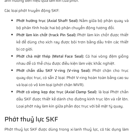
ảnh hưởng đến hiệu quả làm kín của phớt.
Các loại phớt truyền động SKF:
Phớt hướng trục (Axial Shaft Seal):
Nằm giữa bộ phận quay và
bộ phân tĩnh hoặc hai bộ phận chuyển động tương đối.
Phớt làm kín chốt (track Pin Seal):
Phớt làm kín chốt được thiết
kế để dùng cho xích ray được bôi trơn bằng dầu trên các thiết
bị cơ giới.
Phớt chà mặt thép (Metal Face Seal):
Có hai vòng đệm giống
nhau để có thể chịu được điều kiện làm việc khắc nghiệt.
Phớt chắn dầu SKF V-ring (V-ring Seal):
Phớt chặn cho trục
quay dọc trục, có sẵn 2 loại: Phớt V-ring hoàn toàn bằng cao su
và loại có vỏ kim loại (phớt chặn MVR).
Phớt có vòng kẹp dọc trục (Axial Clamp Seal):
là loại Phớt chắn
dầu SKF được thiết kế dành cho đường kính trục lớn và rất lớn.
Loại phớt này làm kín giữa phần dọc trục với bề mặt tỳ quay.
Phớt thuỷ lực SKF
Phớt thuỷ lực SKF được dùng trong xi lanh thuỷ lực, có tác dụng làm