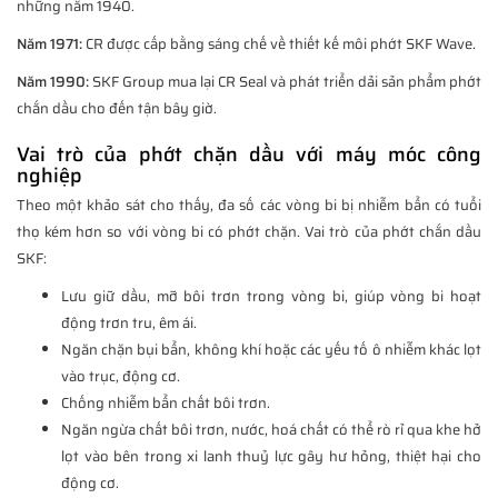
những năm 1940.
Năm 1971:
CR được cấp bằng sáng chế về thiết kế môi phớt SKF Wave.
Năm 1990:
SKF Group mua lại CR Seal và phát triển dải sản phẩm phớt
chắn dầu cho đến tận bây giờ.
Vai trò của phớt chặn dầu với máy móc công
nghiệp
Theo một khảo sát cho thấy, đa số các vòng bi bị nhiễm bẩn có tuổi
thọ kém hơn so với vòng bi có phớt chặn. Vai trò của phớt chắn dầu
SKF:
Lưu giữ dầu, mỡ bôi trơn trong vòng bi, giúp vòng bi hoạt
động trơn tru, êm ái.
Ngăn chặn bụi bẩn, không khí hoặc các yếu tố ô nhiễm khác lọt
vào trục, động cơ.
Chống nhiễm bẩn chất bôi trơn.
Ngăn ngừa chất bôi trơn, nước, hoá chất có thể rò rỉ qua khe hở
lọt vào bên trong xi lanh thuỷ lực gây hư hỏng, thiệt hại cho
động cơ.