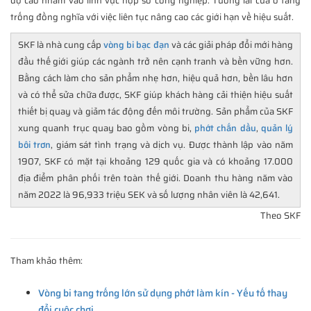
độ cao nhắm vào lĩnh vực hộp số công nghiệp. Tương lai của ổ tang
trống đồng nghĩa với việc liên tục nâng cao các giới hạn về hiệu suất.
SKF là nhà cung cấp
vòng bi bạc đạn
và các giải pháp đổi mới hàng
đầu thế giới giúp các ngành trở nên cạnh tranh và bền vững hơn.
Bằng cách làm cho sản phẩm nhẹ hơn, hiệu quả hơn, bền lâu hơn
và có thể sửa chữa được, SKF giúp khách hàng cải thiện hiệu suất
thiết bị quay và giảm tác động đến môi trường. Sản phẩm của SKF
xung quanh trục quay bao gồm vòng bi,
phớt chắn dầu
,
quản lý
bôi trơn
, giám sát tình trạng và dịch vụ. Được thành lập vào năm
1907, SKF có mặt tại khoảng 129 quốc gia và có khoảng 17.000
địa điểm phân phối trên toàn thế giới. Doanh thu hàng năm vào
năm 2022 là 96,933 triệu SEK và số lượng nhân viên là 42,641.
Theo SKF
Tham khảo thêm:
Vòng bi tang trống lớn sử dụng phớt làm kín - Yếu tố thay
đổi cuộc chơi