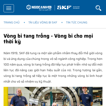
Toggle
navigation
TRANG CHỦ
TÀI LIỆU VÒNG BI SKF
TIN TỨC CHUNG
Vòng bi tang trống - Vòng bi cho mọi
thời kỳ
Năm 1919, SKF đã tung ra một sản phẩm nhằm thay đổi thế giới vòng
bi và ứng dụng của chúng trong vô số ngành công nghiệp. Trong hơn
100 năm qua, vòng bi tang trống đã tiếp tục phát triển nhờ sự đổi mới
liên tục đã nâng cao giới hạn hiệu suất của nó. Trong tương lai gần,
vòng bi tang trống sẽ tiếp tục là một trong những vòng bi linh hoạt
nhất cho vô số nhiệm vụ kỹ thuật.