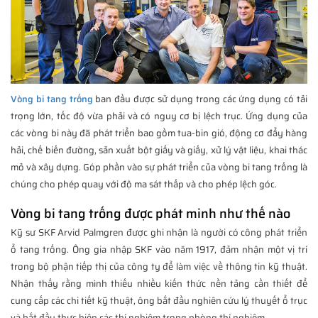
Vòng bi tang trống
ban đầu được sử dụng trong các ứng dụng có tải
trọng lớn, tốc độ vừa phải và có nguy cơ bị lệch trục. Ứng dụng của
các vòng bi này đã phát triển bao gồm tua-bin gió, động cơ đẩy hàng
hải, chế biến đường, sản xuất bột giấy và giấy, xử lý vật liệu, khai thác
mỏ và xây dựng. Góp phần vào sự phát triển của vòng bi tang trống là
chúng cho phép quay với độ ma sát thấp và cho phép lệch góc.
Vòng bi tang trống được phát minh như thế nào
Kỹ sư SKF Arvid Palmgren được ghi nhận là người có công phát triển
ổ tang trống. Ông gia nhập SKF vào năm 1917, đảm nhận một vị trí
trong bộ phận tiếp thị của công ty để làm việc về thông tin kỹ thuật.
Nhận thấy rằng mình thiếu nhiều kiến thức nền tảng cần thiết để
cung cấp các chi tiết kỹ thuật, ông bắt đầu nghiên cứu lý thuyết ổ trục
và bắt đầu thực hiện các thí nghiệm trong phòng thí nghiệm.