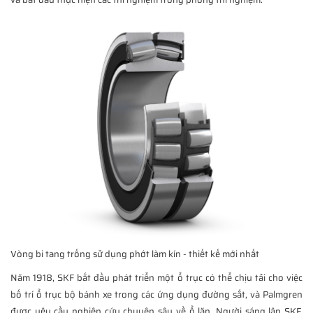
Vòng bi tang trống sử dụng phớt làm kín - thiết kế mới nhất
Năm 1918, SKF bắt đầu phát triển một ổ trục có thể chịu tải cho việc
bố trí ổ trục bộ bánh xe trong các ứng dụng đường sắt, và Palmgren
được yêu cầu nghiên cứu chuyên sâu về ổ lăn. Người sáng lập SKF,