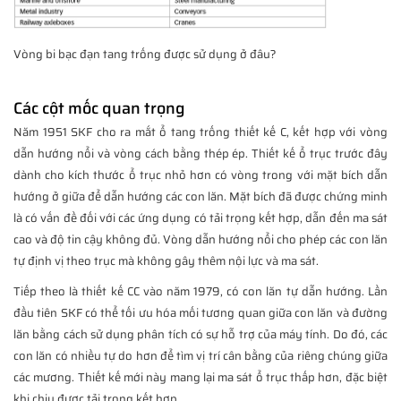
Vòng bi bạc đạn tang trống được sử dụng ở đâu?
Các cột mốc quan trọng
Năm 1951 SKF cho ra mắt ổ tang trống thiết kế C, kết hợp với vòng
dẫn hướng nổi và vòng cách bằng thép ép. Thiết kế ổ trục trước đây
dành cho kích thước ổ trục nhỏ hơn có vòng trong với mặt bích dẫn
hướng ở giữa để dẫn hướng các con lăn. Mặt bích đã được chứng minh
là có vấn đề đối với các ứng dụng có tải trọng kết hợp, dẫn đến ma sát
cao và độ tin cậy không đủ. Vòng dẫn hướng nổi cho phép các con lăn
tự định vị theo trục mà không gây thêm nội lực và ma sát.
Tiếp theo là thiết kế CC vào năm 1979, có con lăn tự dẫn hướng. Lần
đầu tiên SKF có thể tối ưu hóa mối tương quan giữa con lăn và đường
lăn bằng cách sử dụng phân tích có sự hỗ trợ của máy tính. Do đó, các
con lăn có nhiều tự do hơn để tìm vị trí cân bằng của riêng chúng giữa
các mương. Thiết kế mới này mang lại ma sát ổ trục thấp hơn, đặc biệt
khi chịu được tải trọng kết hợp.