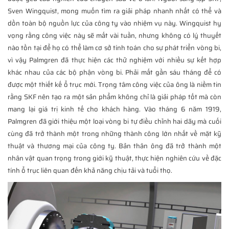
Sven Wingquist, mong muốn tìm ra giải pháp nhanh nhất có thể và
dồn toàn bộ nguồn lực của công ty vào nhiệm vụ này. Wingquist hy
vọng rằng công việc này sẽ mất vài tuần, nhưng không có lý thuyết
nào tồn tại để họ có thể làm cơ sở tính toán cho sự phát triển vòng bi,
vì vậy Palmgren đã thực hiện các thử nghiệm với nhiều sự kết hợp
khác nhau của các bộ phận vòng bi. Phải mất gần sáu tháng để có
được một thiết kế ổ trục mới. Trọng tâm công việc của ông là niềm tin
rằng SKF nên tạo ra một sản phẩm không chỉ là giải pháp tốt mà còn
mang lại giá trị kinh tế cho khách hàng. Vào tháng 6 năm 1919,
Palmgren đã giới thiệu một loại vòng bi tự điều chỉnh hai dãy mà cuối
cùng đã trở thành một trong những thành công lớn nhất về mặt kỹ
thuật và thương mại của công ty. Bản thân ông đã trở thành một
nhân vật quan trọng trong giới kỹ thuật, thực hiện nghiên cứu về đặc
tính ổ trục liên quan đến khả năng chịu tải và tuổi thọ.