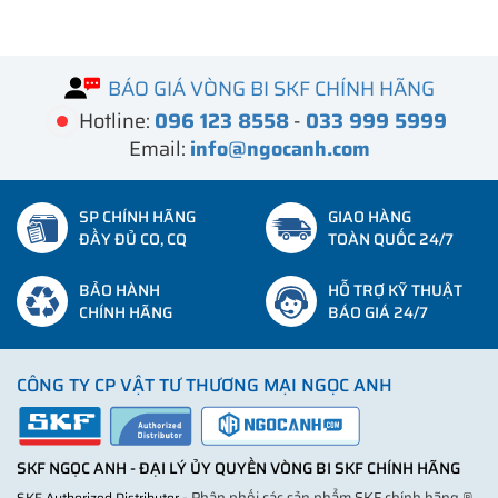
BÁO GIÁ VÒNG BI SKF CHÍNH HÃNG
Hotline:
096 123 8558
-
033 999 5999
Email:
info@ngocanh.com
SP CHÍNH HÃNG
GIAO HÀNG
ĐẦY ĐỦ CO, CQ
TOÀN QUỐC 24/7
BẢO HÀNH
HỖ TRỢ KỸ THUẬT
CHÍNH HÃNG
BÁO GIÁ 24/7
CÔNG TY CP VẬT TƯ THƯƠNG MẠI NGỌC ANH
SKF NGỌC ANH - ĐẠI LÝ ỦY QUYỀN VÒNG BI SKF CHÍNH HÃNG
- Phân phối các sản phẩm SKF chính hãng ®
SKF Authorized Distributor