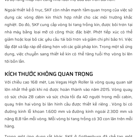
Ngoài thiết kế ổ trục, SKF còn nhấn mạnh tầm quan trọng của việc sử
dụng các vòng đệm kín thích hợp nhất cho các môi trường khắc
nghiệt. Do đó, SKF cung cấp vòng bi tang trống kín, được bôi trơn tại
nhà máy bằng loại mỡ có công thức đặc biệt. Phớt tiếp xúc có thể
giảm hoặc loại bỏ các yêu cầu tái bôi trơn và giảm chi phí bảo trì. Việc
lắp đặt và lắp ráp dễ dàng hơn với các giải pháp kín. Trong một số ứng
dụng, việc chuyển sang thiết kế kín có thể tăng tuổi thọ vòng bi lên
tới bốn lần.
KÍCH THƯỚC KHÔNG QUAN TRỌNG
Với chiều cao 168 mét, Las Vegas High Roller là vòng quay quan sát
lớn nhất thế giới khi nó được hoàn thành vào năm 2015. Vòng quay
có sức chứa 28 cabin và sức chứa tối đa 40 người trong mỗi cabin,
quay trên hai vòng bi lăn hình cầu được thiết kế riêng . Vòng bi có
đường kính lỗ khoan 1.600 mm và đường kính ngoài 2.300 mm và
nặng 8,8 tấn mỗi vòng. Mỗi vòng bi tang trống có 30 con lăn trên mỗi
hàng.
Trong một ứng dụng rất khác, SKF ở Gothenburg đã chế tạo một