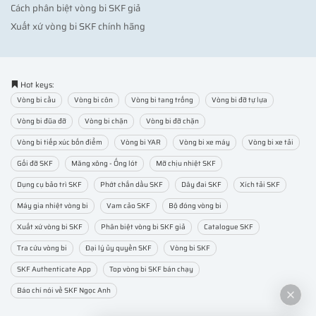
Cách phân biệt vòng bi SKF giả
Xuất xứ vòng bi SKF chính hãng
Hot keys:
Vòng bi cầu
Vòng bi côn
Vòng bi tang trống
Vòng bi đỡ tự lựa
Vòng bi đũa đỡ
Vòng bi chặn
Vòng bi đỡ chặn
Vòng bi tiếp xúc bốn điểm
Vòng bi YAR
Vòng bi xe máy
Vòng bi xe tải
Gối đỡ SKF
Măng xông - Ống lót
Mỡ chịu nhiệt SKF
Dụng cụ bảo trì SKF
Phớt chắn dầu SKF
Dây đai SKF
Xích tải SKF
Máy gia nhiệt vòng bi
Vam cảo SKF
Bộ đóng vòng bi
Xuất xứ vòng bi SKF
Phân biệt vòng bi SKF giả
Catalogue SKF
Tra cứu vòng bi
Đại lý ủy quyền SKF
Vòng bi SKF
SKF Authenticate App
Top vòng bi SKF bán chạy
Báo chí nói về SKF Ngọc Anh