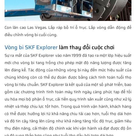
Con lăn cao Las Vegas. Lắp ráp bố trí ổ trục. Lắp vòng dẫn động để
điều chỉnh vòng bi cuối cùng.
Vòng bi SKF Explorer
làm thay đổi cuộc chơi
Sự ra mắt của SKF Explorer vào năm 1999 đã tạo ra một lớp hiệu suất
mới cho vòng bi tang trống cho phép mật độ năng lượng được tăng
lên đáng kể. Tác động của những vòng bi này đến mức hiệu suất của
chúng không còn có thể dự đoán được bằng cách tính toán tuổi thọ
vòng bi tiêu chuẩn. SKF Explorer là kết quả của một số phát triển, bao
gồm các chương trình tính toán máy tính ngày càng phức tạp để tối
ưu hóa mọi bộ phận ổ trục, cải tiến quy trình sản xuất cũng như xử lý
nhiệt và thép chịu lực tốt hơn. Trong quá trình vận hành, khách hàng
có thể được hưởng lợi từ khả năng chịu tải cao hơn, tuổi thọ dài hơn
và độ tin cậy tăng lên cũng như khả năng tăng tốc độ trục, giảm tiêu
thụ điện năng, cải thiện độ chính xác khi vận hành và đạt được độ ồn
và độ rung thấp hơn cũng như tuổi thọ dầu bôi trơn dài hơn.