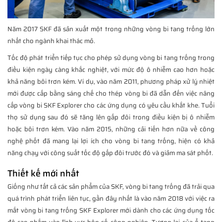
Năm 2017 SKF đã sản xuất một trong những vòng bi tang trống lớn
nhất cho ngành khai thác mỏ.
Tốc độ phát triển tiếp tục cho phép sử dụng vòng bi tang trống trong
điều kiện ngày càng khắc nghiệt, với mức độ ô nhiễm cao hơn hoặc
khả năng bôi trơn kém. Ví dụ, vào năm 2011, phương pháp xử lý nhiệt
mới được cấp bằng sáng chế cho thép vòng bi đã dẫn đến việc nâng
cấp vòng bi SKF Explorer cho các ứng dụng có yêu cầu khắt khe. Tuổi
thọ sử dụng sau đó sẽ tăng lên gấp đôi trong điều kiện bị ô nhiễm
hoặc bôi trơn kém. Vào năm 2015, những cải tiến hơn nữa về công
nghệ phốt đã mang lại lợi ích cho vòng bi tang trống, hiện có khả
năng chạy với công suất tốc độ gấp đôi trước đó và giảm ma sát phốt.
Thiết kế mới nhất
Giống như tất cả các sản phẩm của SKF, vòng bi tang trống đã trải qua
quá trình phát triển liên tục, gần đây nhất là vào năm 2018 với việc ra
mắt vòng bi tang trống SKF Explorer mới dành cho các ứng dụng tốc