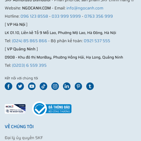
Website:
NGOCANH.COM
- Email:
info@ngocanh.com
Hotline:
096 123 8558
-
033 999 5999
-
0763 356 999
[
VP Hà Nội
]
LK 01.10, Liền kề Tổ 9 Mỗ Lao, Phường Mộ Lao, Hà Đông, Hà Nội
Tel:
(024) 85 865 866
- Bộ phận kế toán:
0921 537 555
[
VP Quảng Ninh
]
D908 - Khu đô thị MonBay, Phường Hồng Hải, Hạ Long, Quảng Ninh
Tel:
(0203) 6 559 395
Kết nối với chúng tôi
VỀ CHÚNG TÔI
Đại lý ủy quyền SKF