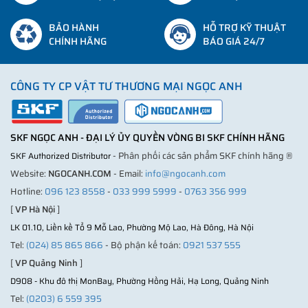
BẢO HÀNH
HỖ TRỢ KỸ THUẬT
CHÍNH HÃNG
BÁO GIÁ 24/7
CÔNG TY CP VẬT TƯ THƯƠNG MẠI NGỌC ANH
SKF NGỌC ANH - ĐẠI LÝ ỦY QUYỀN VÒNG BI SKF CHÍNH HÃNG
- Phân phối các sản phẩm SKF chính hãng ®
SKF Authorized Distributor
Website:
NGOCANH.COM
- Email:
info@ngocanh.com
Hotline:
096 123 8558
-
033 999 5999
-
0763 356 999
[
VP Hà Nội
]
LK 01.10, Liền kề Tổ 9 Mỗ Lao, Phường Mộ Lao, Hà Đông, Hà Nội
Tel:
(024) 85 865 866
- Bộ phận kế toán:
0921 537 555
[
VP Quảng Ninh
]
D908 - Khu đô thị MonBay, Phường Hồng Hải, Hạ Long, Quảng Ninh
Tel:
(0203) 6 559 395