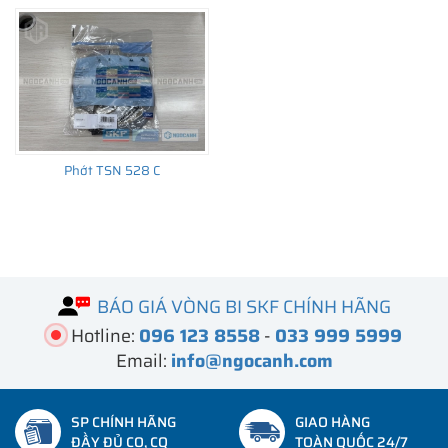
Phớt TSN 528 C
BÁO GIÁ VÒNG BI SKF CHÍNH HÃNG
Hotline:
096 123 8558
-
033 999 5999
Email:
info@ngocanh.com
SP CHÍNH HÃNG
GIAO HÀNG
ĐẦY ĐỦ CO, CQ
TOÀN QUỐC 24/7