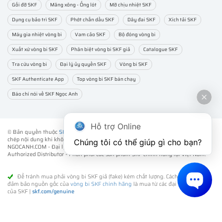
Gối đỡ SKF
Măng xông - Ống lót
Mỡ chịu nhiệt SKF
Dụng cụ bảo trì SKF
Phớt chắn dầu SKF
Dây đai SKF
Xích tải SKF
Máy gia nhiệt vòng bi
Vam cảo SKF
Bộ đóng vòng bi
Xuất xứ vòng bi SKF
Phân biệt vòng bi SKF giả
Catalogue SKF
Tra cứu vòng bi
Đại lý ủy quyền SKF
Vòng bi SKF
SKF Authenticate App
Top vòng bi SKF bán chạy
Báo chí nói về SKF Ngọc Anh
Hỗ trợ Online
© Bản quyền thuộc
SKF NGỌC ANH
. ® All rights reserved - Vui lòng không sao
chép nội dung khi không được sự đồng ý của chúng tôi.
Chúng tôi có thể giúp gì cho bạn?
NGOCANH.COM - Đại lý ủy quyền vòng bi bạc đạn SKF chính hãng -
SKF
Authorized Distributor
- Phân phối các sản phẩm SKF chính hãng tại Việt Nam.
Để tránh mua phải vòng bi SKF giả (fake) kém chất lượng. Cách tốt nhất để
đảm bảo nguồn gốc của
vòng bi SKF chính hãng
là mua từ các đại lý ủy quyền
của SKF |
skf.com/genuine