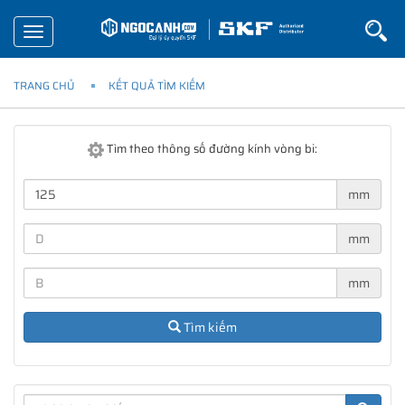
Toggle
navigation
TRANG CHỦ
KẾT QUẢ TÌM KIẾM
Tìm theo thông số đường kính vòng bi:
mm
mm
mm
Tìm kiếm