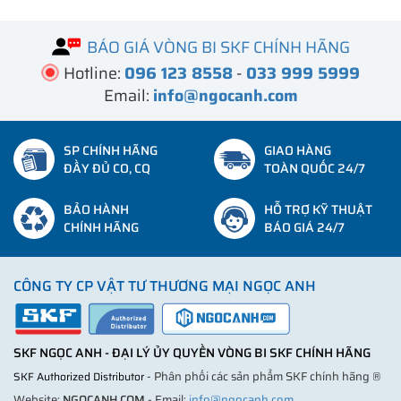
BÁO GIÁ VÒNG BI SKF CHÍNH HÃNG
Hotline:
096 123 8558
-
033 999 5999
Email:
info@ngocanh.com
SP CHÍNH HÃNG
GIAO HÀNG
ĐẦY ĐỦ CO, CQ
TOÀN QUỐC 24/7
BẢO HÀNH
HỖ TRỢ KỸ THUẬT
CHÍNH HÃNG
BÁO GIÁ 24/7
CÔNG TY CP VẬT TƯ THƯƠNG MẠI NGỌC ANH
SKF NGỌC ANH - ĐẠI LÝ ỦY QUYỀN VÒNG BI SKF CHÍNH HÃNG
- Phân phối các sản phẩm SKF chính hãng ®
SKF Authorized Distributor
Website:
NGOCANH.COM
- Email:
info@ngocanh.com