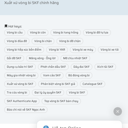
Xuất xứ vòng bi SKF chính hãng
Hot keys:
Vòng bi cầu
Vòng bi côn
Vòng bi tang trống
Vòng bi đỡ tự lựa
Vòng bi đũa đỡ
Vòng bi chặn
Vòng bi đỡ chặn
Vòng bi tiếp xúc bốn điểm
Vòng bi YAR
Vòng bi xe máy
Vòng bi xe tải
Gối đỡ SKF
Măng xông - Ống lót
Mỡ chịu nhiệt SKF
Dụng cụ bảo trì SKF
Phớt chắn dầu SKF
Dây đai SKF
Xích tải SKF
Máy gia nhiệt vòng bi
Vam cảo SKF
Bộ đóng vòng bi
Xuất xứ vòng bi SKF
Phân biệt vòng bi SKF giả
Catalogue SKF
Tra cứu vòng bi
Đại lý ủy quyền SKF
Vòng bi SKF
SKF Authenticate App
Top vòng bi SKF bán chạy
Báo chí nói về SKF Ngọc Anh