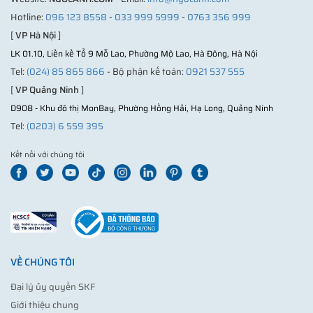
Hotline:
096 123 8558
-
033 999 5999
-
0763 356 999
[
VP Hà Nội
]
LK 01.10, Liền kề Tổ 9 Mỗ Lao, Phường Mộ Lao, Hà Đông, Hà Nội
Tel:
(024) 85 865 866
- Bộ phận kế toán:
0921 537 555
[
VP Quảng Ninh
]
D908 - Khu đô thị MonBay, Phường Hồng Hải, Hạ Long, Quảng Ninh
Tel:
(0203) 6 559 395
Kết nối với chúng tôi
VỀ CHÚNG TÔI
Đại lý ủy quyền SKF
Giới thiệu chung