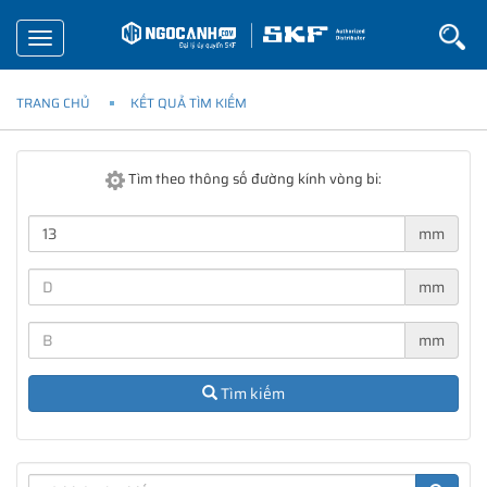
Toggle
navigation
TRANG CHỦ
KẾT QUẢ TÌM KIẾM
Tìm theo thông số đường kính vòng bi:
mm
mm
mm
Tìm kiếm