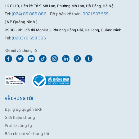
LK 01.10, Liền kề Tổ 9 Mỗ Lao, Phường Mộ Lao, Hà Đông, Hà Nội
Tel:
(024) 85 865 866
- Bộ phận kế toán:
0921 537 555
[
VP Quảng Ninh
]
D908 - Khu đô thị MonBay, Phường Hồng Hải, Hạ Long, Quảng Ninh
Tel:
(0203) 6 559 395
Kết nối với chúng tôi
VỀ CHÚNG TÔI
Đại lý ủy quyền SKF
Giới thiệu chung
Profile công ty
Báo chí nói về chúng tôi