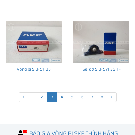
Vòng bi SKF 51105
Gối đỡ SKF SYJ 25 TF
«
1
2
3
4
5
6
7
8
»
BÁO GIÁ VÒNG BI SKF CHÍNH HÃNG