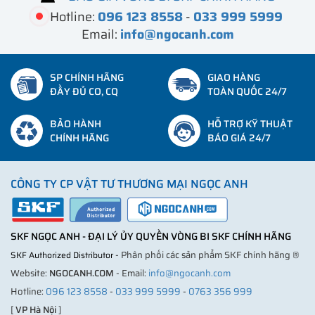
Hotline:
096 123 8558
-
033 999 5999
Email:
info@ngocanh.com
SP CHÍNH HÃNG
GIAO HÀNG
ĐẦY ĐỦ CO, CQ
TOÀN QUỐC 24/7
BẢO HÀNH
HỖ TRỢ KỸ THUẬT
CHÍNH HÃNG
BÁO GIÁ 24/7
CÔNG TY CP VẬT TƯ THƯƠNG MẠI NGỌC ANH
SKF NGỌC ANH - ĐẠI LÝ ỦY QUYỀN VÒNG BI SKF CHÍNH HÃNG
- Phân phối các sản phẩm SKF chính hãng ®
SKF Authorized Distributor
Website:
NGOCANH.COM
- Email:
info@ngocanh.com
Hotline:
096 123 8558
-
033 999 5999
-
0763 356 999
[
VP Hà Nội
]