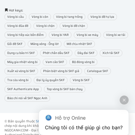
Hot keys:
Vòng bi cầu
Vòng bi côn
Vòng bi tang trống
Vòng bi đỡ tự lựa
Vòng bi đũa đỡ
Vòng bi chặn
Vòng bi đỡ chặn
Vòng bi tiếp xúc bốn điểm
Vòng bi YAR
Vòng bi xe máy
Vòng bi xe tải
Gối đỡ SKF
Măng xông - Ống lót
Mỡ chịu nhiệt SKF
Dụng cụ bảo trì SKF
Phớt chắn dầu SKF
Dây đai SKF
Xích tải SKF
Máy gia nhiệt vòng bi
Vam cảo SKF
Bộ đóng vòng bi
Xuất xứ vòng bi SKF
Phân biệt vòng bi SKF giả
Catalogue SKF
Tra cứu vòng bi
Đại lý ủy quyền SKF
Vòng bi SKF
SKF Authenticate App
Top vòng bi SKF bán chạy
Báo chí nói về SKF Ngọc Anh
Hỗ trợ Online
© Bản quyền thuộc
SKF NGỌC ANH
. ® All rights reserved - Vui lòng không sao
chép nội dung khi không được sự đồng ý của chúng tôi.
Chúng tôi có thể giúp gì cho bạn?
NGOCANH.COM - Đại lý ủy quyền vòng bi bạc đạn SKF chính hãng -
SKF
Authorized Distributor
- Phân phối các sản phẩm SKF chính hãng tại Việt Nam.