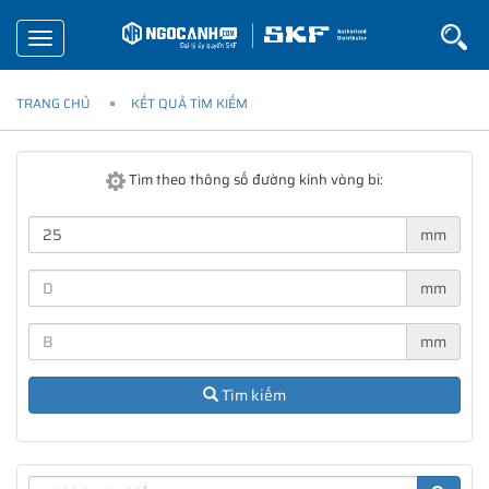
Toggle
navigation
TRANG CHỦ
KẾT QUẢ TÌM KIẾM
Tìm theo thông số đường kính vòng bi:
mm
mm
mm
Tìm kiếm