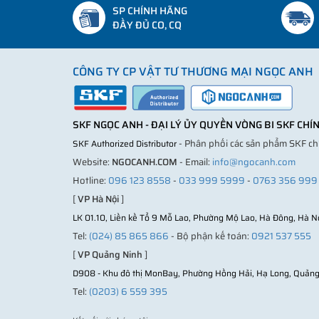
SP CHÍNH HÃNG
ĐẦY ĐỦ CO, CQ
CÔNG TY CP VẬT TƯ THƯƠNG MẠI NGỌC ANH
SKF NGỌC ANH - ĐẠI LÝ ỦY QUYỀN VÒNG BI SKF CH
- Phân phối các sản phẩm SKF c
SKF Authorized Distributor
Website:
NGOCANH.COM
- Email:
info@ngocanh.com
Hotline:
096 123 8558
-
033 999 5999
-
0763 356 999
[
VP Hà Nội
]
LK 01.10, Liền kề Tổ 9 Mỗ Lao, Phường Mộ Lao, Hà Đông, Hà N
Tel:
(024) 85 865 866
- Bộ phận kế toán:
0921 537 555
[
VP Quảng Ninh
]
D908 - Khu đô thị MonBay, Phường Hồng Hải, Hạ Long, Quảng
Tel:
(0203) 6 559 395