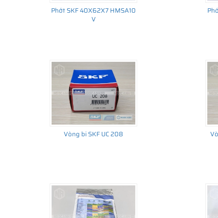
Phớt SKF 40X62X7 HMSA10
Ph
V
Vòng bi SKF UC 208
Vò