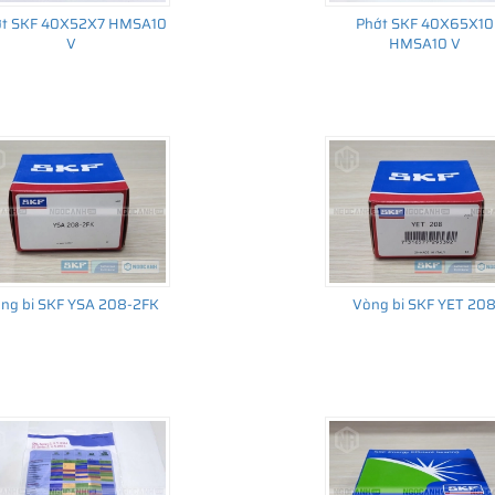
ớt SKF 40X52X7 HMSA10
Phớt SKF 40X65X10
V
HMSA10 V
ng bi SKF YSA 208-2FK
Vòng bi SKF YET 20