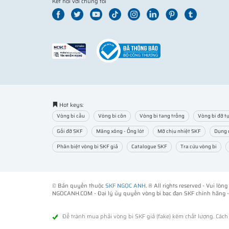
Kết nối với chúng tôi
Hot keys:
Vòng bi cầu
Vòng bi côn
Vòng bi tang trống
Vòng bi đỡ tự
Gối đỡ SKF
Măng xông - Ống lót
Mỡ chịu nhiệt SKF
Dụng 
Phân biệt vòng bi SKF giả
Catalogue SKF
Tra cứu vòng bi
© Bản quyền thuộc
SKF NGỌC ANH
. ® All rights reserved - Vui lò
NGOCANH.COM - Đại lý ủy quyền vòng bi bạc đạn SKF chính hãng 
Để tránh mua phải vòng bi SKF giả (fake) kém chất lượng. Các