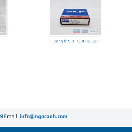
F
Vòng bi SKF 7308 BECBJ
99
Email:
info@ngocanh.com