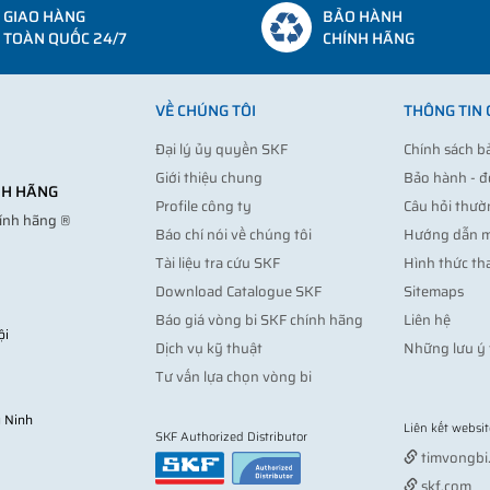
GIAO HÀNG
BẢO HÀNH
TOÀN QUỐC 24/7
CHÍNH HÃNG
VỀ CHÚNG TÔI
THÔNG TIN
Đại lý ủy quyền SKF
Chính sách b
Giới thiệu chung
Bảo hành - đ
ÍNH HÃNG
Profile công ty
Câu hỏi thườ
hính hãng ®
Báo chí nói về chúng tôi
Hướng dẫn 
Tài liệu tra cứu SKF
Hình thức th
Download Catalogue SKF
Sitemaps
Báo giá vòng bi SKF chính hãng
Liên hệ
ội
Dịch vụ kỹ thuật
Những lưu ý 
Tư vấn lựa chọn vòng bi
 Ninh
Liên kết websit
SKF Authorized Distributor
timvongbi
skf.com