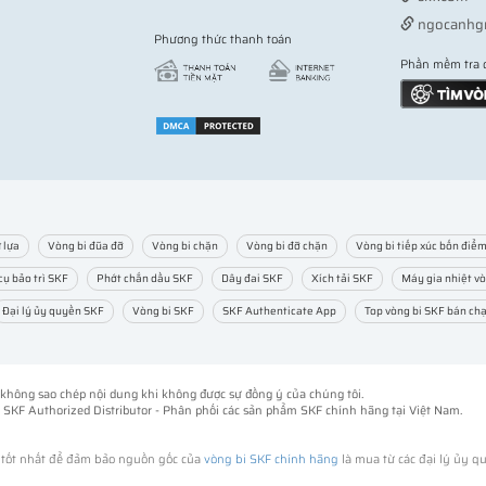
ngocanhg
Phương thức thanh toán
Phần mềm tra 
 lựa
Vòng bi đũa đỡ
Vòng bi chặn
Vòng bi đỡ chặn
Vòng bi tiếp xúc bốn điể
cụ bảo trì SKF
Phớt chắn dầu SKF
Dây đai SKF
Xích tải SKF
Máy gia nhiệt vò
Đại lý ủy quyền SKF
Vòng bi SKF
SKF Authenticate App
Top vòng bi SKF bán ch
ng không sao chép nội dung khi không được sự đồng ý của chúng tôi.
-
SKF Authorized Distributor
- Phân phối các sản phẩm SKF chính hãng tại Việt Nam.
h tốt nhất để đảm bảo nguồn gốc của
vòng bi SKF chính hãng
là mua từ các đại lý ủy q