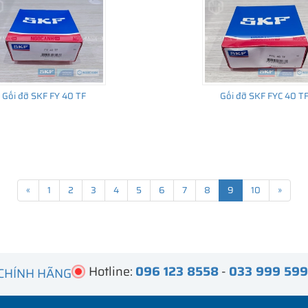
Gối đỡ SKF FY 40 TF
Gối đỡ SKF FYC 40 T
«
1
2
3
4
5
6
7
8
9
10
»
Hotline:
096 123 8558
-
033 999 59
 CHÍNH HÃNG