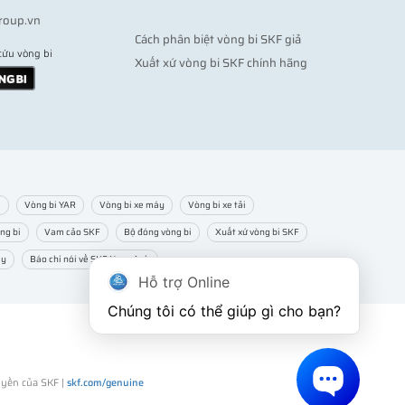
roup.vn
Cách phân biệt vòng bi SKF giả
cứu vòng bi
Xuất xứ vòng bi SKF chính hãng
m
Vòng bi YAR
Vòng bi xe máy
Vòng bi xe tải
ng bi
Vam cảo SKF
Bộ đóng vòng bi
Xuất xứ vòng bi SKF
ạy
Báo chí nói về SKF Ngọc Anh
Hỗ trợ Online
Chúng tôi có thể giúp gì cho bạn?
uyền của SKF |
skf.com/genuine