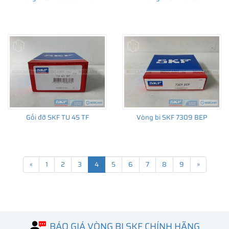
Gối đỡ SKF TU 45 TF
Vòng bi SKF 7309 BEP
«
1
2
3
4
5
6
7
8
9
»
BÁO GIÁ VÒNG BI SKF CHÍNH HÃNG