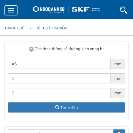
Toggle
navigation
TRANG CHỦ
KẾT QUẢ TÌM KIẾM
Tìm theo thông số đường kính vòng bi:
mm
mm
mm
Tìm kiếm