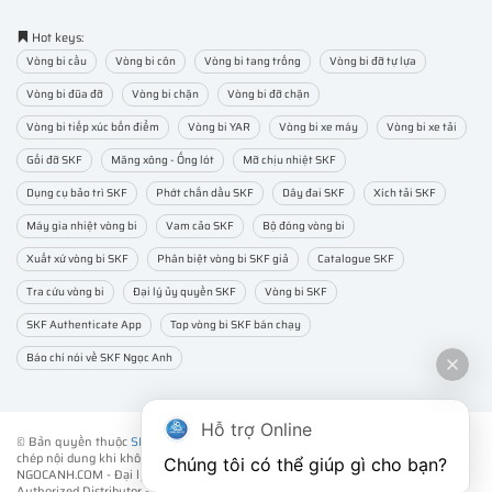
Hot keys:
Vòng bi cầu
Vòng bi côn
Vòng bi tang trống
Vòng bi đỡ tự lựa
Vòng bi đũa đỡ
Vòng bi chặn
Vòng bi đỡ chặn
Vòng bi tiếp xúc bốn điểm
Vòng bi YAR
Vòng bi xe máy
Vòng bi xe tải
Gối đỡ SKF
Măng xông - Ống lót
Mỡ chịu nhiệt SKF
Dụng cụ bảo trì SKF
Phớt chắn dầu SKF
Dây đai SKF
Xích tải SKF
Máy gia nhiệt vòng bi
Vam cảo SKF
Bộ đóng vòng bi
Xuất xứ vòng bi SKF
Phân biệt vòng bi SKF giả
Catalogue SKF
Tra cứu vòng bi
Đại lý ủy quyền SKF
Vòng bi SKF
SKF Authenticate App
Top vòng bi SKF bán chạy
Báo chí nói về SKF Ngọc Anh
Hỗ trợ Online
© Bản quyền thuộc
SKF NGỌC ANH
. ® All rights reserved - Vui lòng không sao
chép nội dung khi không được sự đồng ý của chúng tôi.
Chúng tôi có thể giúp gì cho bạn?
NGOCANH.COM - Đại lý ủy quyền vòng bi bạc đạn SKF chính hãng -
SKF
Authorized Distributor
- Phân phối các sản phẩm SKF chính hãng tại Việt Nam.