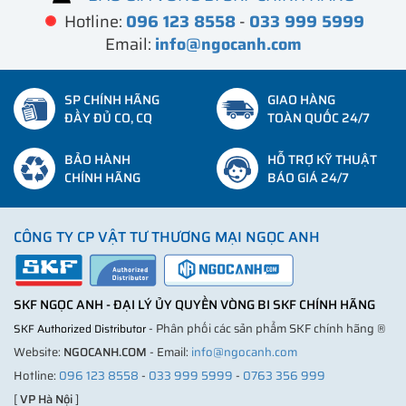
Hotline:
096 123 8558
-
033 999 5999
Email:
info@ngocanh.com
SP CHÍNH HÃNG
GIAO HÀNG
ĐẦY ĐỦ CO, CQ
TOÀN QUỐC 24/7
BẢO HÀNH
HỖ TRỢ KỸ THUẬT
CHÍNH HÃNG
BÁO GIÁ 24/7
CÔNG TY CP VẬT TƯ THƯƠNG MẠI NGỌC ANH
SKF NGỌC ANH - ĐẠI LÝ ỦY QUYỀN VÒNG BI SKF CHÍNH HÃNG
- Phân phối các sản phẩm SKF chính hãng ®
SKF Authorized Distributor
Website:
NGOCANH.COM
- Email:
info@ngocanh.com
Hotline:
096 123 8558
-
033 999 5999
-
0763 356 999
[
VP Hà Nội
]