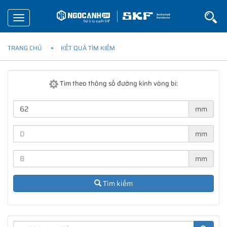
Toggle
navigation
TRANG CHỦ
KẾT QUẢ TÌM KIẾM
Tìm theo thông số đường kính vòng bi:
mm
mm
mm
Tìm kiếm