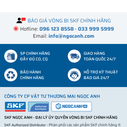
BÁO GIÁ VÒNG BI SKF CHÍNH HÃNG
Hotline:
096 123 8558
-
033 999 5999
Email:
info@ngocanh.com
SP CHÍNH HÃNG
GIAO HÀNG
ĐẦY ĐỦ CO, CQ
TOÀN QUỐC 24/7
BẢO HÀNH
HỖ TRỢ KỸ THUẬT
CHÍNH HÃNG
BÁO GIÁ 24/7
CÔNG TY CP VẬT TƯ THƯƠNG MẠI NGỌC ANH
SKF NGỌC ANH - ĐẠI LÝ ỦY QUYỀN VÒNG BI SKF CHÍNH HÃNG
- Phân phối các sản phẩm SKF chính hãng ®
SKF Authorized Distributor