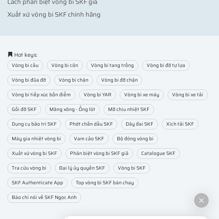
Cách phân biệt vòng bi SKF giả
Xuất xứ vòng bi SKF chính hãng
Hot keys:
Vòng bi cầu
Vòng bi côn
Vòng bi tang trống
Vòng bi đỡ tự lựa
Vòng bi đũa đỡ
Vòng bi chặn
Vòng bi đỡ chặn
Vòng bi tiếp xúc bốn điểm
Vòng bi YAR
Vòng bi xe máy
Vòng bi xe tải
Gối đỡ SKF
Măng xông - Ống lót
Mỡ chịu nhiệt SKF
Dụng cụ bảo trì SKF
Phớt chắn dầu SKF
Dây đai SKF
Xích tải SKF
Máy gia nhiệt vòng bi
Vam cảo SKF
Bộ đóng vòng bi
Xuất xứ vòng bi SKF
Phân biệt vòng bi SKF giả
Catalogue SKF
Tra cứu vòng bi
Đại lý ủy quyền SKF
Vòng bi SKF
SKF Authenticate App
Top vòng bi SKF bán chạy
Báo chí nói về SKF Ngọc Anh