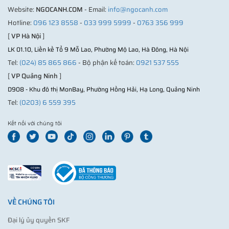
Website:
NGOCANH.COM
- Email:
info@ngocanh.com
Hotline:
096 123 8558
-
033 999 5999
-
0763 356 999
[
VP Hà Nội
]
LK 01.10, Liền kề Tổ 9 Mỗ Lao, Phường Mộ Lao, Hà Đông, Hà Nội
Tel:
(024) 85 865 866
- Bộ phận kế toán:
0921 537 555
[
VP Quảng Ninh
]
D908 - Khu đô thị MonBay, Phường Hồng Hải, Hạ Long, Quảng Ninh
Tel:
(0203) 6 559 395
Kết nối với chúng tôi
VỀ CHÚNG TÔI
Đại lý ủy quyền SKF