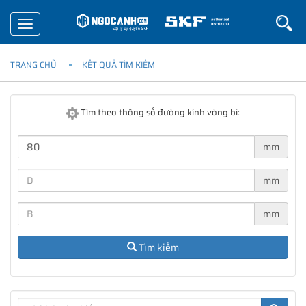
Toggle
navigation
TRANG CHỦ
KẾT QUẢ TÌM KIẾM
Tìm theo thông số đường kính vòng bi:
mm
mm
mm
Tìm kiếm