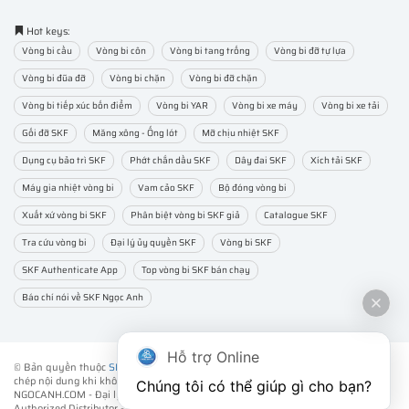
Hot keys:
Vòng bi cầu
Vòng bi côn
Vòng bi tang trống
Vòng bi đỡ tự lựa
Vòng bi đũa đỡ
Vòng bi chặn
Vòng bi đỡ chặn
Vòng bi tiếp xúc bốn điểm
Vòng bi YAR
Vòng bi xe máy
Vòng bi xe tải
Gối đỡ SKF
Măng xông - Ống lót
Mỡ chịu nhiệt SKF
Dụng cụ bảo trì SKF
Phớt chắn dầu SKF
Dây đai SKF
Xích tải SKF
Máy gia nhiệt vòng bi
Vam cảo SKF
Bộ đóng vòng bi
Xuất xứ vòng bi SKF
Phân biệt vòng bi SKF giả
Catalogue SKF
Tra cứu vòng bi
Đại lý ủy quyền SKF
Vòng bi SKF
SKF Authenticate App
Top vòng bi SKF bán chạy
Báo chí nói về SKF Ngọc Anh
Hỗ trợ Online
© Bản quyền thuộc
SKF NGỌC ANH
. ® All rights reserved - Vui lòng không sao
chép nội dung khi không được sự đồng ý của chúng tôi.
Chúng tôi có thể giúp gì cho bạn?
NGOCANH.COM - Đại lý ủy quyền vòng bi bạc đạn SKF chính hãng -
SKF
Authorized Distributor
- Phân phối các sản phẩm SKF chính hãng tại Việt Nam.