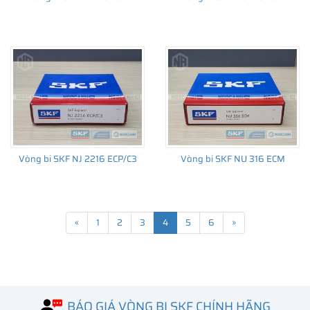
Vòng bi SKF NJ 2216 ECP/C3
Vòng bi SKF NU 316 ECM
«
1
2
3
4
5
6
»
BÁO GIÁ VÒNG BI SKF CHÍNH HÃNG