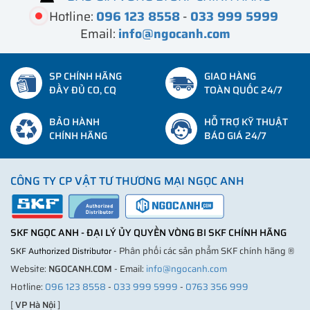
Hotline:
096 123 8558
-
033 999 5999
Email:
info@ngocanh.com
SP CHÍNH HÃNG
GIAO HÀNG
ĐẦY ĐỦ CO, CQ
TOÀN QUỐC 24/7
BẢO HÀNH
HỖ TRỢ KỸ THUẬT
CHÍNH HÃNG
BÁO GIÁ 24/7
CÔNG TY CP VẬT TƯ THƯƠNG MẠI NGỌC ANH
SKF NGỌC ANH - ĐẠI LÝ ỦY QUYỀN VÒNG BI SKF CHÍNH HÃNG
- Phân phối các sản phẩm SKF chính hãng ®
SKF Authorized Distributor
Website:
NGOCANH.COM
- Email:
info@ngocanh.com
Hotline:
096 123 8558
-
033 999 5999
-
0763 356 999
[
VP Hà Nội
]