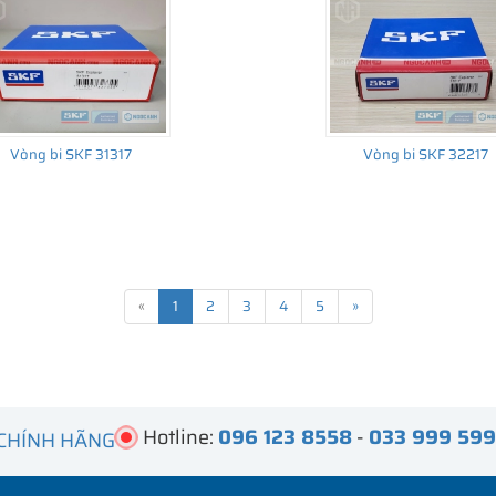
Vòng bi SKF 31317
Vòng bi SKF 32217
«
1
2
3
4
5
»
Hotline:
096 123 8558
-
033 999 59
 CHÍNH HÃNG