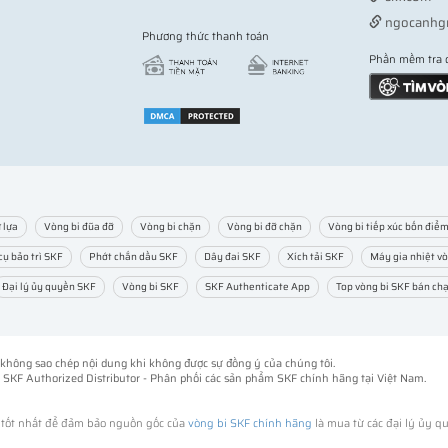
ngocanhg
Phương thức thanh toán
Phần mềm tra 
 lựa
Vòng bi đũa đỡ
Vòng bi chặn
Vòng bi đỡ chặn
Vòng bi tiếp xúc bốn điể
cụ bảo trì SKF
Phớt chắn dầu SKF
Dây đai SKF
Xích tải SKF
Máy gia nhiệt vò
Đại lý ủy quyền SKF
Vòng bi SKF
SKF Authenticate App
Top vòng bi SKF bán ch
ng không sao chép nội dung khi không được sự đồng ý của chúng tôi.
-
SKF Authorized Distributor
- Phân phối các sản phẩm SKF chính hãng tại Việt Nam.
h tốt nhất để đảm bảo nguồn gốc của
vòng bi SKF chính hãng
là mua từ các đại lý ủy q