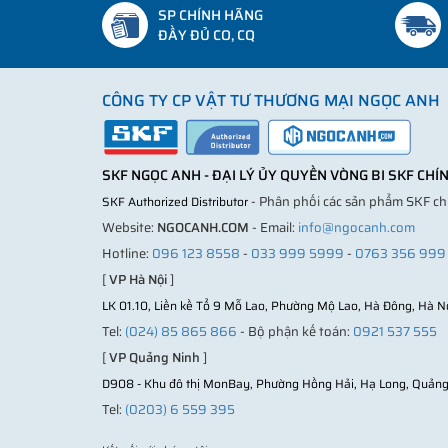
SP CHÍNH HÃNG
ĐẦY ĐỦ CO, CQ
CÔNG TY CP VẬT TƯ THƯƠNG MẠI NGỌC ANH
SKF NGỌC ANH - ĐẠI LÝ ỦY QUYỀN VÒNG BI SKF CH
- Phân phối các sản phẩm SKF c
SKF Authorized Distributor
Website:
NGOCANH.COM
- Email:
info@ngocanh.com
Hotline:
096 123 8558
-
033 999 5999
-
0763 356 999
[
VP Hà Nội
]
LK 01.10, Liền kề Tổ 9 Mỗ Lao, Phường Mộ Lao, Hà Đông, Hà N
Tel:
(024) 85 865 866
- Bộ phận kế toán:
0921 537 555
[
VP Quảng Ninh
]
D908 - Khu đô thị MonBay, Phường Hồng Hải, Hạ Long, Quảng
Tel:
(0203) 6 559 395