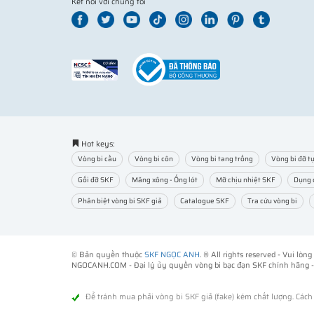
Kết nối với chúng tôi
Hot keys:
Vòng bi cầu
Vòng bi côn
Vòng bi tang trống
Vòng bi đỡ tự
Gối đỡ SKF
Măng xông - Ống lót
Mỡ chịu nhiệt SKF
Dụng 
Phân biệt vòng bi SKF giả
Catalogue SKF
Tra cứu vòng bi
© Bản quyền thuộc
SKF NGỌC ANH
. ® All rights reserved - Vui lò
NGOCANH.COM - Đại lý ủy quyền vòng bi bạc đạn SKF chính hãng 
Để tránh mua phải vòng bi SKF giả (fake) kém chất lượng. Các