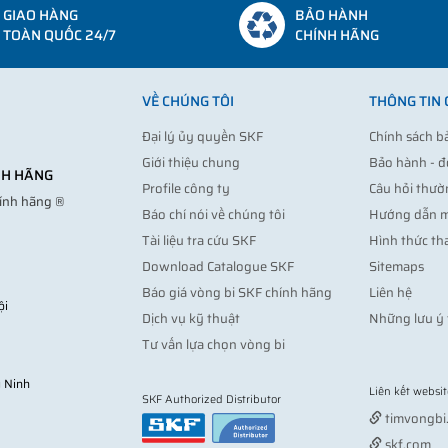
GIAO HÀNG
BẢO HÀNH
TOÀN QUỐC 24/7
CHÍNH HÃNG
VỀ CHÚNG TÔI
THÔNG TIN
Đại lý ủy quyền SKF
Chính sách b
Giới thiệu chung
Bảo hành - đ
ÍNH HÃNG
Profile công ty
Câu hỏi thườ
hính hãng ®
Báo chí nói về chúng tôi
Hướng dẫn 
Tài liệu tra cứu SKF
Hình thức th
Download Catalogue SKF
Sitemaps
Báo giá vòng bi SKF chính hãng
Liên hệ
ội
Dịch vụ kỹ thuật
Những lưu ý 
Tư vấn lựa chọn vòng bi
 Ninh
Liên kết websit
SKF Authorized Distributor
timvongbi
skf.com