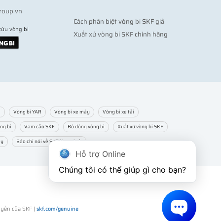
roup.vn
Cách phân biệt vòng bi SKF giả
cứu vòng bi
Xuất xứ vòng bi SKF chính hãng
m
Vòng bi YAR
Vòng bi xe máy
Vòng bi xe tải
ng bi
Vam cảo SKF
Bộ đóng vòng bi
Xuất xứ vòng bi SKF
ạy
Báo chí nói về SKF Ngọc Anh
Hỗ trợ Online
Chúng tôi có thể giúp gì cho bạn?
uyền của SKF |
skf.com/genuine