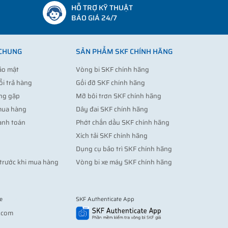
HỖ TRỢ KỸ THUẬT
BÁO GIÁ 24/7
 CHUNG
SẢN PHẨM SKF CHÍNH HÃNG
ảo mật
Vòng bi SKF chính hãng
ổi trả hàng
Gối đỡ SKF chính hãng
ng gặp
Mỡ bôi trơn SKF chính hãng
mua hàng
Dây đai SKF chính hãng
anh toán
Phớt chắn dầu SKF chính hãng
Xích tải SKF chính hãng
Dụng cụ bảo trì SKF chính hãng
trước khi mua hàng
Vòng bi xe máy SKF chính hãng
e
SKF Authenticate App
Vợt pickleball
.com