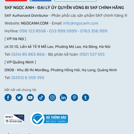
SKF NGỌC ANH - ĐẠI LÝ ỦY QUYỀN VÒNG BI SKF CHÍNH HÃNG
- Phân phối các sản phẩm SKF chính hãng ®
SKF Authorized Distributor
Website:
NGOCANH.COM
- Email:
info@ngocanh.com
Hotline:
096 123 8558
-
033 999 5999
-
0763 356 999
[
VP Hà Nội
]
LK 01.10, Liền kề Tổ 9 Mỗ Lao, Phường Mộ Lao, Hà Đông, Hà Nội
Tel:
(024) 85 865 866
- Bộ phận kế toán:
0921 537 555
[
VP Quảng Ninh
]
D908 - Khu đô thị MonBay, Phường Hồng Hải, Hạ Long, Quảng Ninh
Tel:
(0203) 6 559 395
Kết nối với chúng tôi