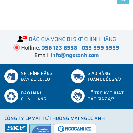
BÁO GIÁ VÒNG BI SKF CHÍNH HÃNG
Hotline:
096 123 8558
-
033 999 5999
Email:
info@ngocanh.com
SP CHÍNH HÃNG
GIAO HÀNG
ĐẦY ĐỦ CO, CQ
TOÀN QUỐC 24/7
BẢO HÀNH
HỖ TRỢ KỸ THUẬT
CHÍNH HÃNG
BÁO GIÁ 24/7
CÔNG TY CP VẬT TƯ THƯƠNG MẠI NGỌC ANH