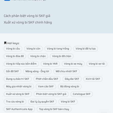
Cách phân biệt vòng bi SKF giả
Xuất xứ vòng bi SKF chính hãng
Hot keys:
Vòng bi cầu
Vòng bi côn
Vòng bi tang trống
Vòng bi đỡ tự lựa
Vòng bi đũa đỡ
Vòng bi chặn
Vòng bi đỡ chặn
Vòng bi tiếp xúc bốn điểm
Vòng bi YAR
Vòng bi xe máy
Vòng bi xe tải
Gối đỡ SKF
Măng xông - Ống lót
Mỡ chịu nhiệt SKF
Dụng cụ bảo trì SKF
Phớt chắn dầu SKF
Dây đai SKF
Xích tải SKF
Máy gia nhiệt vòng bi
Vam cảo SKF
Bộ đóng vòng bi
Xuất xứ vòng bi SKF
Phân biệt vòng bi SKF giả
Catalogue SKF
Tra cứu vòng bi
Đại lý ủy quyền SKF
Vòng bi SKF
SKF Authenticate App
Top vòng bi SKF bán chạy