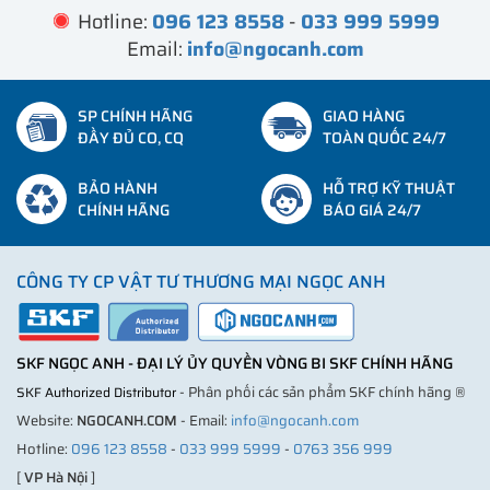
Hotline:
096 123 8558
-
033 999 5999
Email:
info@ngocanh.com
SP CHÍNH HÃNG
GIAO HÀNG
ĐẦY ĐỦ CO, CQ
TOÀN QUỐC 24/7
BẢO HÀNH
HỖ TRỢ KỸ THUẬT
CHÍNH HÃNG
BÁO GIÁ 24/7
CÔNG TY CP VẬT TƯ THƯƠNG MẠI NGỌC ANH
SKF NGỌC ANH - ĐẠI LÝ ỦY QUYỀN VÒNG BI SKF CHÍNH HÃNG
- Phân phối các sản phẩm SKF chính hãng ®
SKF Authorized Distributor
Website:
NGOCANH.COM
- Email:
info@ngocanh.com
Hotline:
096 123 8558
-
033 999 5999
-
0763 356 999
[
VP Hà Nội
]