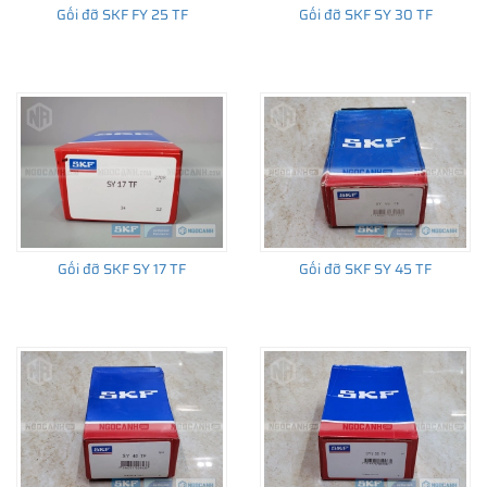
Gối đỡ SKF FY 25 TF
Gối đỡ SKF SY 30 TF
Xem thêm:
Gối đỡ SNL, tìm hiểu về gối đỡ hai nửa SNL, SE
của SKF​
Gối đỡ SKF SY 17 TF
Gối đỡ SKF SY 45 TF
Gối 2 nửa SKF (SE, SNL) và các tính năng để kéo dài tuổi thọ vòng bi
SKF Ngọc Anh - Đại lý uỷ quyền SKF
Phân phối các loại gối đỡ vòng bi chính hãng chất lượng cao