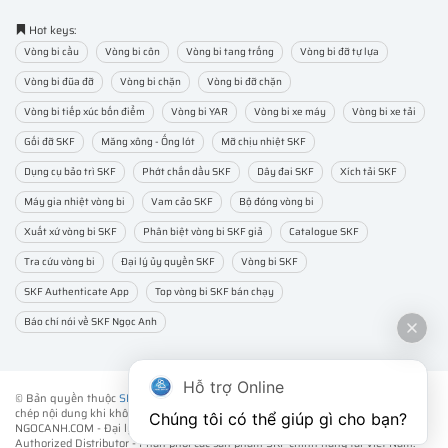
Hot keys:
Vòng bi cầu
Vòng bi côn
Vòng bi tang trống
Vòng bi đỡ tự lựa
Vòng bi đũa đỡ
Vòng bi chặn
Vòng bi đỡ chặn
Vòng bi tiếp xúc bốn điểm
Vòng bi YAR
Vòng bi xe máy
Vòng bi xe tải
Gối đỡ SKF
Măng xông - Ống lót
Mỡ chịu nhiệt SKF
Dụng cụ bảo trì SKF
Phớt chắn dầu SKF
Dây đai SKF
Xích tải SKF
Máy gia nhiệt vòng bi
Vam cảo SKF
Bộ đóng vòng bi
Xuất xứ vòng bi SKF
Phân biệt vòng bi SKF giả
Catalogue SKF
Tra cứu vòng bi
Đại lý ủy quyền SKF
Vòng bi SKF
SKF Authenticate App
Top vòng bi SKF bán chạy
Báo chí nói về SKF Ngọc Anh
Hỗ trợ Online
© Bản quyền thuộc
SKF NGỌC ANH
. ® All rights reserved - Vui lòng không sao
chép nội dung khi không được sự đồng ý của chúng tôi.
Chúng tôi có thể giúp gì cho bạn?
NGOCANH.COM - Đại lý ủy quyền vòng bi bạc đạn SKF chính hãng -
SKF
Authorized Distributor
- Phân phối các sản phẩm SKF chính hãng tại Việt Nam.