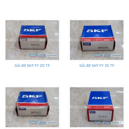
(SDAF, SAF) ...
Gối đỡ SKF FY 20 TF
Gối đỡ SKF FY 35 TF
Gối đỡ hai nửa kết hợp với vòng bi SKF tương ứng tạo thành
một cụm ổ lăn có tính kinh tế và đáp ứng yêu cầu dễ dàng
thay thế bảo trì. Là nhà cung cấp vòng bi hàng đầu, SKF còn
sản xuất dải sản phẩm gối đỡ đa dạng về thiết kế cũng như
kích thước dựa vào kinh nghiệm có được trong trong hầu hết
các ngành công nghiệp.