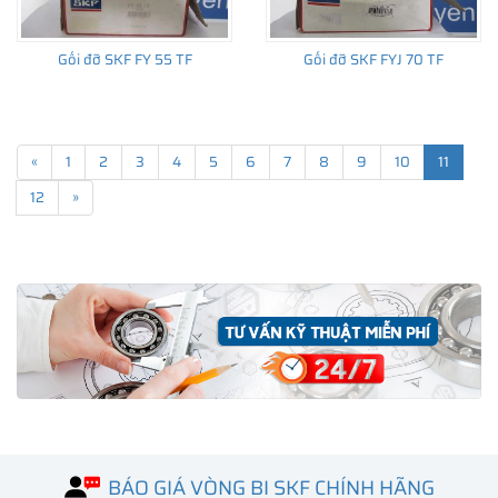
Nỗ lực mang lại giá trị và sự thịnh vượng cho Khách
hàng khi sử dụng các sản phẩm SKF chính hãng.
Gối đỡ SKF FY 55 TF
Gối đỡ SKF FYJ 70 TF
«
1
2
3
4
5
6
7
8
9
10
11
12
»
Đại lý uỷ quyền vòng bi SKF tại Hà Nội
Add: LK 01.10, Liền kề Tổ 9 Mỗ Lao, Phường Mộ Lao,
Hà Đông, Hà Nội
Hotline (zalo 24/7):
096 123 8558
-
033 999 5999
BÁO GIÁ VÒNG BI SKF CHÍNH HÃNG