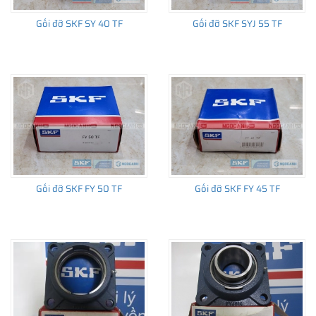
Gối đỡ SKF SY 40 TF
Gối đỡ SKF SYJ 55 TF
Gối đỡ SKF FY 50 TF
Gối đỡ SKF FY 45 TF
Chính sách thanh toán linh hoạt và giao hàng toàn
quốc tất cả các ngày trong tuần.
Sản phẩm đầy đủ CO,CQ gốc và được bảo hành chính
hãng SKF theo đúng tiêu chuẩn nhà sản xuất.