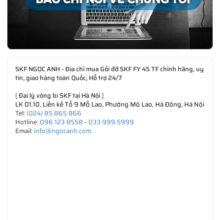
SKF NGỌC ANH - Địa chỉ mua Gối đỡ SKF FY 45 TF chính hãng, uy
tín, giao hàng toàn Quốc, Hỗ trợ 24/7
[
Đại lý vòng bi SKF tại Hà Nội
]
LK 01.10, Liền kề Tổ 9 Mỗ Lao, Phường Mộ Lao, Hà Đông, Hà Nội
Tel:
(024) 85 865 866
Hotline:
096 123 8558
-
033 999 5999
Email:
info@ngocanh.com