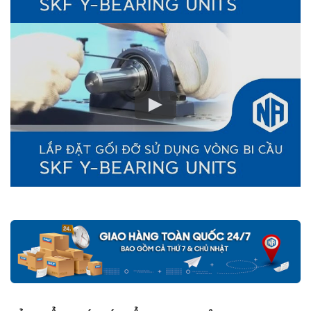
Mua hàng tại các đại lý ủy quyền của SKF để yên tâm về nguồn
gốc của sản phẩm. Ngoài ra bạn cũng có thể tự kiểm tra và phân
biệt các sản phẩm SKF chính hãng bằng các cách sau:
✅
Những cách phân biệt vòng bi SKF giả bằng mắt thường
✅
SKF Authenticate, Phần mềm kiểm tra vòng bi SKF giả
✅
Cảnh báo của chuyên gia SKF về vòng bi SKF giả