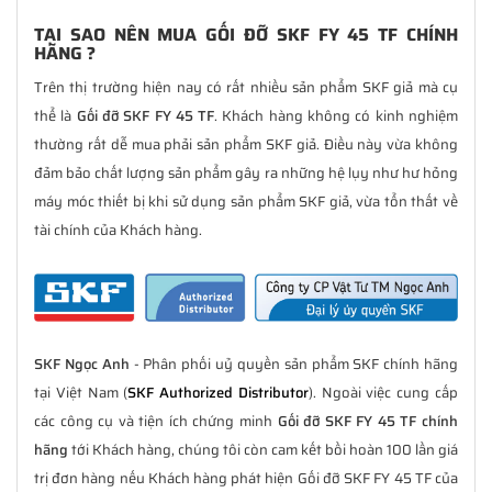
TẠI SAO NÊN MUA GỐI ĐỠ SKF FY 45 TF CHÍNH
HÃNG ?
Trên thị trường hiện nay có rất nhiều sản phẩm SKF giả mà cụ
thể là
Gối đỡ SKF FY 45 TF
. Khách hàng không có kinh nghiệm
thường rất dễ mua phải sản phẩm SKF giả. Điều này vừa không
đảm bảo chất lượng sản phẩm gây ra những hệ lụy như hư hỏng
máy móc thiết bị khi sử dụng sản phẩm SKF giả, vừa tổn thất về
tài chính của Khách hàng.
SKF Ngọc Anh
- Phân phối uỷ quyền sản phẩm SKF chính hãng
tại Việt Nam (
SKF Authorized Distributor
). Ngoài việc cung cấp
các công cụ và tiện ích chứng minh
Gối đỡ SKF FY 45 TF chính
hãng
tới Khách hàng, chúng tôi còn cam kết bồi hoàn 100 lần giá
trị đơn hàng nếu Khách hàng phát hiện Gối đỡ SKF FY 45 TF của