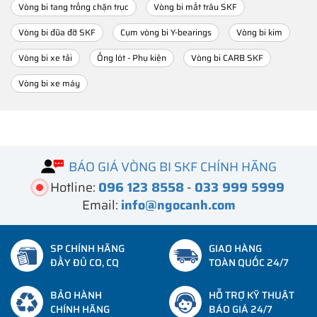
Vòng bi tang trống chặn trục
Vòng bi mắt trâu SKF
Vòng bi đũa đỡ SKF
Cụm vòng bi Y-bearings
Vòng bi kim
Vòng bi xe tải
Ống lót - Phụ kiện
Vòng bi CARB SKF
Vòng bi xe máy
BÁO GIÁ VÒNG BI SKF CHÍNH HÃNG
Hotline:
096 123 8558
-
033 999 5999
Email:
info@ngocanh.com
SP CHÍNH HÃNG
GIAO HÀNG
ĐẦY ĐỦ CO, CQ
TOÀN QUỐC 24/7
BẢO HÀNH
HỖ TRỢ KỸ THUẬT
CHÍNH HÃNG
BÁO GIÁ 24/7