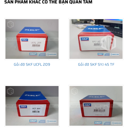
SẢN PHẨM KHÁC CÓ THỂ BẠN QUAN TÂM
THÔNG TIN HỮU ÍCH
•
Vòng bi SKF chính hãng, Những lưu ý cơ bản trước khi mua hàng
•
Xuất xứ vòng bi SKF chính hãng ở đâu?
•
Chất lượng vòng bi SKF chính hãng
Gối đỡ SKF UCFL 209
Gối đỡ SKF SYJ 45 TF