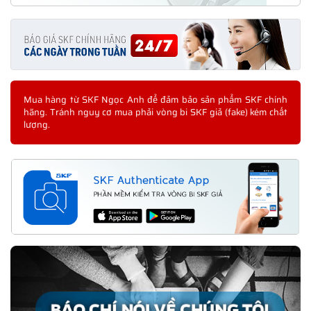
Mua hàng từ SKF Ngọc Anh để đảm bảo sản phẩm SKF chính
hãng. Tránh nguy cơ mua phải vòng bi SKF giả (fake) kém chất
lượng.