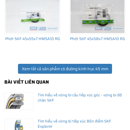
Phớt SKF 45x55x7 HMSA10 RG
Phớt SKF 45x58x7 HMSA10 RG
Xem tất cả sản phẩm có đường kính trục 45 mm
BÀI VIẾT LIÊN QUAN
Tìm hiểu về vòng bi cầu tiếp xúc góc - vòng bi đỡ
chặn SKF
Tìm hiểu về vòng bi tiếp xúc Bốn điểm SKF
Explorer