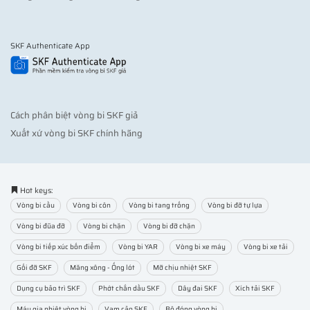
SKF Authenticate App
Cách phân biệt vòng bi SKF giả
Xuất xứ vòng bi SKF chính hãng
Hot keys:
Vòng bi cầu
Vòng bi côn
Vòng bi tang trống
Vòng bi đỡ tự lựa
Vòng bi đũa đỡ
Vòng bi chặn
Vòng bi đỡ chặn
Vòng bi tiếp xúc bốn điểm
Vòng bi YAR
Vòng bi xe máy
Vòng bi xe tải
Gối đỡ SKF
Măng xông - Ống lót
Mỡ chịu nhiệt SKF
Dụng cụ bảo trì SKF
Phớt chắn dầu SKF
Dây đai SKF
Xích tải SKF
Máy gia nhiệt vòng bi
Vam cảo SKF
Bộ đóng vòng bi