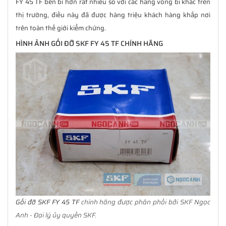
FY 45 TF bền bỉ hơn rất nhiều so với các hãng vòng bi khác trên
thị trường, điều này đã được hàng triệu khách hàng khắp nơi
trên toàn thế giới kiểm chứng.
HÌNH ẢNH GỐI ĐỠ SKF FY 45 TF CHÍNH HÃNG
Gối đỡ SKF FY 45 TF
chính hãng được phân phối bởi SKF Ngọc
Anh - Đại lý ủy quyền SKF.