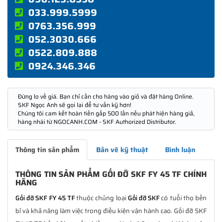
033.999.5999
0763.356.999
052.3030.666
0522.809.888
0924.346.346
Đừng lo về giá. Bạn chỉ cần cho hàng vào giỏ và đặt hàng Online.
SKF Ngọc Anh sẽ gọi lại để tư vấn kỹ hơn!
Chúng tôi cam kết hoàn tiền gấp 500 lần nếu phát hiện hàng giả,
hàng nhái từ NGOCANH.COM - SKF Authorized Distributor.
Thông tin sản phẩm
Bản vẽ kỹ thuật
Bình luận
THÔNG TIN SẢN PHẨM GỐI ĐỠ SKF FY 45 TF CHÍNH
HÃNG
Gối đỡ SKF FY 45 TF
thuộc chủng loại
Gối đỡ SKF
có tuổi thọ bền
bỉ và khả năng làm việc trong điều kiện vận hành cao. Gối đỡ SKF