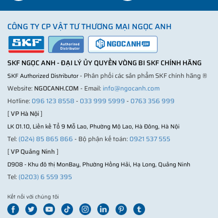
CÔNG TY CP VẬT TƯ THƯƠNG MẠI NGỌC ANH
SKF NGỌC ANH - ĐẠI LÝ ỦY QUYỀN VÒNG BI SKF CHÍNH HÃNG
- Phân phối các sản phẩm SKF chính hãng ®
SKF Authorized Distributor
Website:
NGOCANH.COM
- Email:
info@ngocanh.com
Hotline:
096 123 8558
-
033 999 5999
-
0763 356 999
[
VP Hà Nội
]
LK 01.10, Liền kề Tổ 9 Mỗ Lao, Phường Mộ Lao, Hà Đông, Hà Nội
Tel:
(024) 85 865 866
- Bộ phận kế toán:
0921 537 555
[
VP Quảng Ninh
]
D908 - Khu đô thị MonBay, Phường Hồng Hải, Hạ Long, Quảng Ninh
Tel:
(0203) 6 559 395
Kết nối với chúng tôi