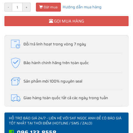
Hướng dẫn mua hàng
-
+
Đặt mua
GỌI MUA HÀNG
Đổi trả linh hoạt trong vòng 7 ngày
Bảo hành chính hãng trên toàn quốc
Sản phẩm mới 100% nguyên seal
Giao hàng toàn quốc tất cả các ngày trong tuần
HỖ TRỢ BÁO GIÁ 24/7 - LIÊN HỆ VỚI SKF NGỌC ANH ĐỂ CÓ BÁO GIÁ
TỐT NHẤT TẠI THỜI ĐIỂM (HOTLINE / SMS / ZALO)
096.123.8558