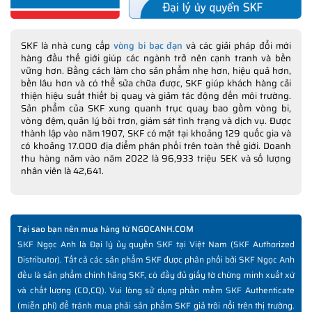
SKF là nhà cung cấp
vòng bi bạc đạn
và các giải pháp đổi mới
hàng đầu thế giới giúp các ngành trở nên cạnh tranh và bền
vững hơn. Bằng cách làm cho sản phẩm nhẹ hơn, hiệu quả hơn,
bền lâu hơn và có thể sửa chữa được, SKF giúp khách hàng cải
thiện hiệu suất thiết bị quay và giảm tác động đến môi trường.
Sản phẩm của SKF xung quanh trục quay bao gồm vòng bi,
vòng đệm, quản lý bôi trơn, giám sát tình trạng và dịch vụ. Được
thành lập vào năm 1907, SKF có mặt tại khoảng 129 quốc gia và
có khoảng 17.000 địa điểm phân phối trên toàn thế giới. Doanh
thu hàng năm vào năm 2022 là 96,933 triệu SEK và số lượng
nhân viên là 42,641.
Tại sao bạn nên mua hàng từ NGOCANH.COM
SKF Ngọc Anh là Đại lý ủy quyền SKF tại Việt Nam (SKF Authorized
Distributor). Tất cả các sản phẩm SKF được phân phối bởi SKF Ngọc Anh
đều là sản phẩm chính hãng SKF, có đầy đủ giấy tờ chứng minh xuất xứ
và chất lượng (CO,CQ). Vui lòng sử dụng phần mềm SKF Authenticate
(miễn phí) để tránh mua phải sản phẩm SKF giả trôi nổi trên thị trường.