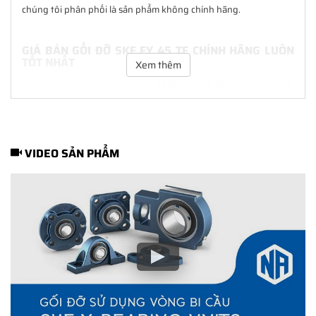
chúng tôi phân phối là sản phẩm không chính hãng.
GIÁ BÁN GỐI ĐỠ SKF FY 45 TF CHÍNH HÃNG LUÔN
TỐT NHẤT
Xem thêm
Tại
NGOCANH.COM
giá bán Gối đỡ SKF FY 45 TF luôn là tốt nhất
với nhiều ưu đãi kèm theo và các dịch vụ hẫu mãi sau bán hàng.
Chúng tôi cam kết luôn đồng hành cùng Khách hàng trong suốt
quá trình sử dụng các sản phẩm SKF chính hãng.
VIDEO SẢN PHẨM
CHẾ ĐỘ BẢO HÀNH GỐI ĐỠ SKF FY 45 TF CHÍNH
HÃNG
Tất cả các sản phẩm SKF chính hãng do
SKF Ngọc Anh
phân
phối đều được bảo hành chính hãng theo đúng tiêu chuẩn bảo
hành của nhà sản xuất.
CÁCH NHẬN BIẾT VÀ PHÂN BIỆT GỐI ĐỠ SKF FY 45
TF CHÍNH HÃNG