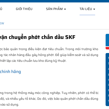
HỦ
GIỚI THIỆU
SẢN PHẨM
TÀI LIỆU
IEW
vận chuyển phớt chắn dầu SKF
ược bảo quản trong điều kiện đạt tiêu chuẩn. Trong môi trường kho
 những tác nhân hàng đầu gây hỏng phớt. Để giúp kiểm soát và sử dụng
iết lập các tiêu chuẩn lưu kho đúng kỹ thuật.
 chính hãng
ng trong hệ thống máy móc công nghiệp. Tuy nhiên, phớt có thể bị
t độ, và nhiều yếu tố khác. Do đó, việc bảo quản phớt chắn dầu đúng
 vào sử dụng.