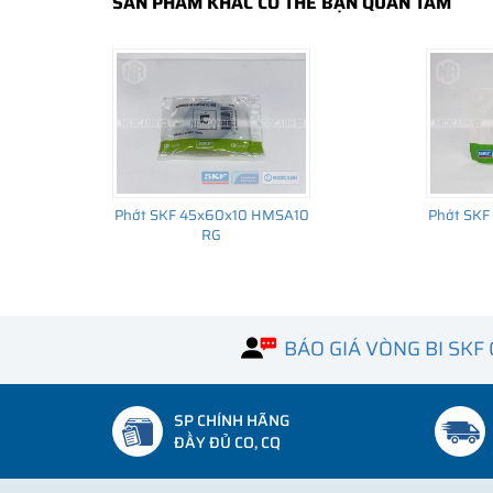
SẢN PHẨM KHÁC CÓ THỂ BẠN QUAN TÂM
Phớt SKF 45x60x10 HMSA10
Phớt SKF
RG
BÁO GIÁ VÒNG BI SKF
SP CHÍNH HÃNG
ĐẦY ĐỦ CO, CQ