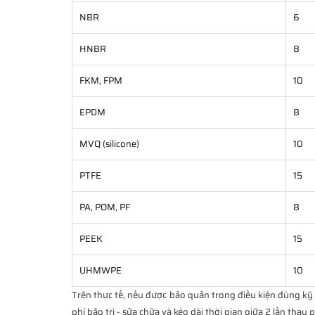
NBR
6
HNBR
8
FKM, FPM
10
EPDM
8
MVQ (silicone)
10
PTFE
15
PA, POM, PF
8
PEEK
15
UHMWPE
10
Trên thực tế, nếu được bảo quản trong điều kiện đúng kỹ t
phí bảo trì - sửa chữa và kéo dài thời gian giữa 2 lần thay 