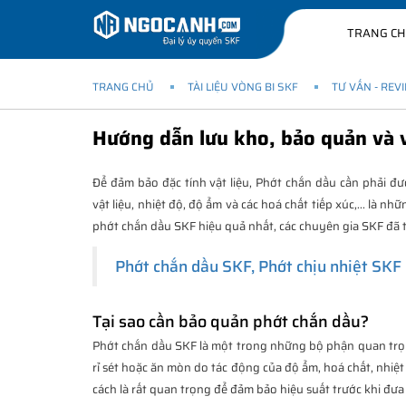
TRANG C
TRANG CHỦ
TÀI LIỆU VÒNG BI SKF
TƯ VẤN - REV
Hướng dẫn lưu kho, bảo quản và 
Để đảm bảo đặc tính vật liệu, Phớt chắn dầu cần phải đ
vật liệu, nhiệt độ, độ ẩm và các hoá chất tiếp xúc,... là
phớt chắn dầu SKF hiệu quả nhất, các chuyên gia SKF đã th
Phớt chắn dầu SKF, Phớt chịu nhiệt SKF
Tại sao cần bảo quản phớt chắn dầu?
Phớt chắn dầu SKF là một trong những bộ phận quan trọ
rỉ sét hoặc ăn mòn do tác động của độ ẩm, hoá chất, nhiệ
cách là rất quan trọng để đảm bảo hiệu suất trước khi đưa