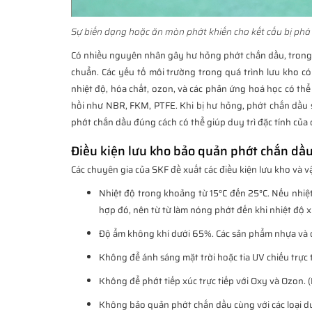
Sự biến dạng hoặc ăn mòn phớt khiến cho kết cấu bị phá 
Có nhiều nguyên nhân gây hư hỏng phớt chắn dầu, trong 
chuẩn. Các yếu tố môi trường trong quá trình lưu kho c
nhiệt độ, hóa chất, ozon, và các phản ứng hoá học có thể là
hồi như NBR, FKM, PTFE. Khi bị hư hỏng, phớt chắn dầu s
phớt chắn dầu đúng cách có thể giúp duy trì đặc tính của
Điều kiện lưu kho bảo quản phớt chắn dầ
Các chuyên gia của SKF đề xuất các điều kiện lưu kho và 
Nhiệt độ trong khoảng từ 15°C đến 25°C. Nếu nhiệt
hợp đó, nên từ từ làm nóng phớt đến khi nhiệt độ x
Độ ẩm không khí dưới 65%. Các sản phẩm nhựa và 
Không để ánh sáng mặt trời hoặc tia UV chiếu trực 
Không để phớt tiếp xúc trực tiếp với Oxy và Ozon. (
Không bảo quản phớt chắn dầu cùng với các loại dun