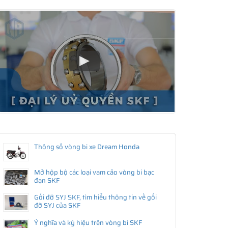
Thông số vòng bi xe Dream Honda
Mở hộp bộ các loại vam cảo vòng bi bạc
đạn SKF
Gối đỡ SYJ SKF, tìm hiểu thông tin về gối
đỡ SYJ của SKF
Ý nghĩa và ký hiệu trên vòng bi SKF