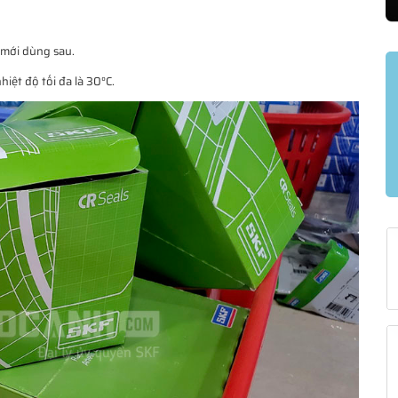
 mới dùng sau.
iệt độ tối đa là 30°C.