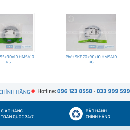
 55x90x10 HMSA10
Phớt SKF 70x90x10 HMSA10
RG
RG
Hotline:
096 123 8558
-
033 999 59
 CHÍNH HÃNG
GIAO HÀNG
BẢO HÀNH
TOÀN QUỐC 24/7
CHÍNH HÃNG