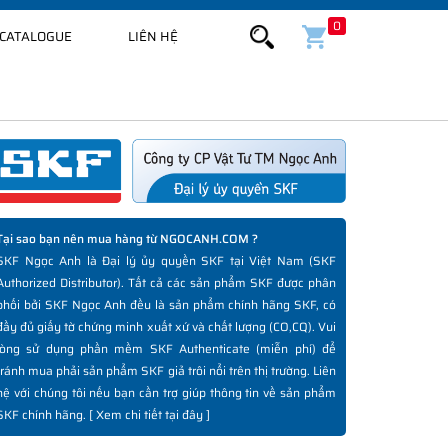
0
CATALOGUE
LIÊN HỆ
Tại sao bạn nên mua hàng từ NGOCANH.COM ?
SKF Ngọc Anh là Đại lý ủy quyền SKF tại Việt Nam (SKF
Authorized Distributor). Tất cả các sản phẩm SKF được phân
phối bởi SKF Ngọc Anh đều là sản phẩm chính hãng SKF, có
đầy đủ giấy tờ chứng minh xuất xứ và chất lượng (CO,CQ). Vui
lòng sử dụng phần mềm SKF Authenticate (miễn phí) để
tránh mua phải sản phẩm SKF giả trôi nổi trên thị trường. Liên
hệ với chúng tôi nếu bạn cần trợ giúp thông tin về sản phẩm
SKF chính hãng. [
Xem chi tiết tại đây
]