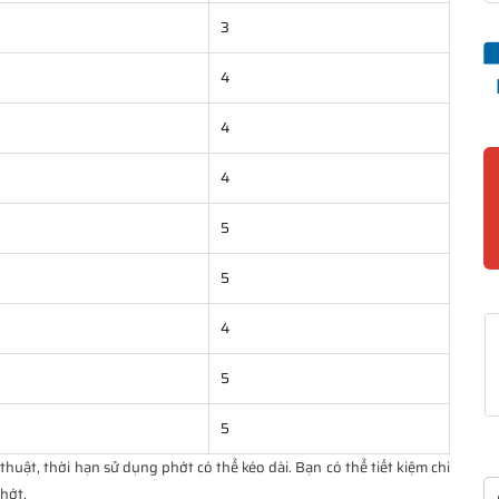
3
4
4
4
5
5
4
5
5
huật, thời hạn sử dụng phớt có thể kéo dài. Bạn có thể tiết kiệm chi
phớt.