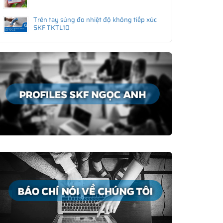
Trên tay súng đo nhiệt độ không tiếp xúc
SKF TKTL10