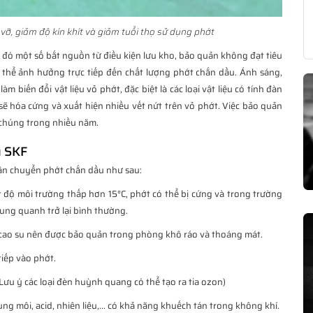
vỡ, giảm độ kín khít và giảm tuổi thọ sử dụng phớt
đó một số bắt nguồn từ điều kiện lưu kho, bảo quản không đạt tiêu
ó thể ảnh hưởng trực tiếp đến chất lượng phớt chắn dầu. Ánh sáng,
m biến đổi vật liệu vỏ phớt, đặc biệt là các loại vật liệu có tính đàn
ẽ hóa cứng và xuất hiện nhiều vết nứt trên vỏ phớt. Việc bảo quản
 chúng trong nhiều năm.
u SKF
vận chuyển phớt chắn dầu như sau:
 độ môi trường thấp hơn 15°C, phớt có thể bị cứng và trong trường
ung quanh trở lại bình thường.
cao su nên được bảo quản trong phòng khô ráo và thoáng mát.
tiếp vào phớt.
Lưu ý các loại đèn huỳnh quang có thể tạo ra tia ozon)
g môi, acid, nhiên liệu,... có khả năng khuếch tán trong không khí.