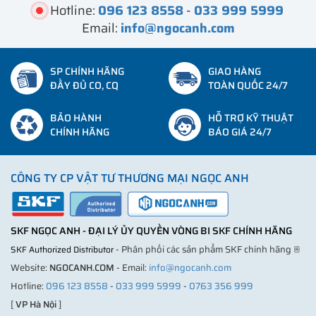
Hotline:
096 123 8558
-
033 999 5999
Email:
info@ngocanh.com
SP CHÍNH HÃNG
GIAO HÀNG
ĐẦY ĐỦ CO, CQ
TOÀN QUỐC 24/7
BẢO HÀNH
HỖ TRỢ KỸ THUẬT
CHÍNH HÃNG
BÁO GIÁ 24/7
CÔNG TY CP VẬT TƯ THƯƠNG MẠI NGỌC ANH
SKF NGỌC ANH - ĐẠI LÝ ỦY QUYỀN VÒNG BI SKF CHÍNH HÃNG
- Phân phối các sản phẩm SKF chính hãng ®
SKF Authorized Distributor
Website:
NGOCANH.COM
- Email:
info@ngocanh.com
Hotline:
096 123 8558
-
033 999 5999
-
0763 356 999
[
VP Hà Nội
]