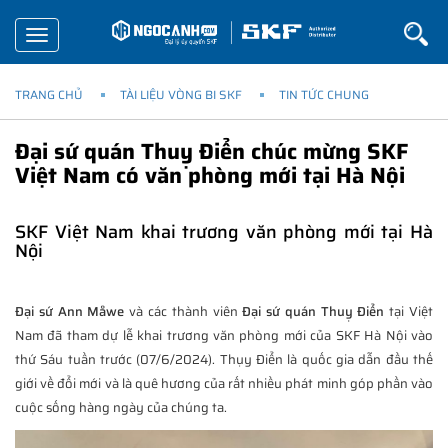
Toggle
navigation
TRANG CHỦ
TÀI LIỆU VÒNG BI SKF
TIN TỨC CHUNG
Đại sứ quán Thuỵ Điển chúc mừng SKF
Việt Nam có văn phòng mới tại Hà Nội
SKF Việt Nam khai trương văn phòng mới tại Hà
Nội
Đại sứ Ann Måwe
và các thành viên
Đại sứ quán Thuỵ Điển
tại Việt
Nam đã tham dự lễ khai trương văn phòng mới của SKF Hà Nội vào
thứ Sáu tuần trước (07/6/2024). Thụy Điển là quốc gia dẫn đầu thế
giới về đổi mới và là quê hương của rất nhiều phát minh góp phần vào
cuộc sống hàng ngày của chúng ta.