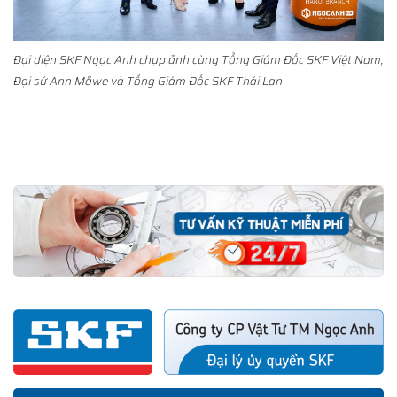
Đại diện SKF Ngọc Anh chụp ảnh cùng Tổng Giám Đốc SKF Việt Nam,
Đại sứ Ann Måwe và Tổng Giám Đốc SKF Thái Lan