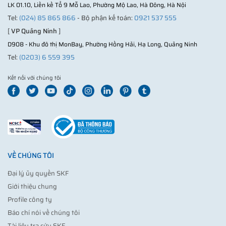
LK 01.10, Liền kề Tổ 9 Mỗ Lao, Phường Mộ Lao, Hà Đông, Hà Nội
Tel:
(024) 85 865 866
- Bộ phận kế toán:
0921 537 555
[
VP Quảng Ninh
]
D908 - Khu đô thị MonBay, Phường Hồng Hải, Hạ Long, Quảng Ninh
Tel:
(0203) 6 559 395
Kết nối với chúng tôi
VỀ CHÚNG TÔI
Đại lý ủy quyền SKF
Giới thiệu chung
Profile công ty
Báo chí nói về chúng tôi
Tài liệu tra cứu SKF