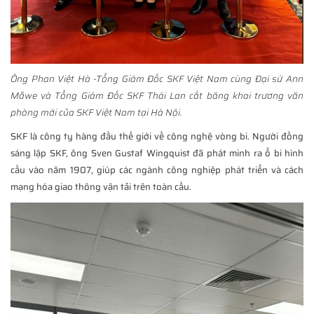
Ông Phan Việt Hà -Tổng Giám Đốc SKF Việt Nam cùng Đại sứ Ann
Måwe và Tổng Giám Đốc SKF Thái Lan cắt băng khai trương văn
phòng mới của SKF Việt Nam tại Hà Nội.
SKF là công ty hàng đầu thế giới về công nghệ vòng bi. Người đồng
sáng lập SKF, ông Sven Gustaf Wingquist đã phát minh ra ổ bi hình
cầu vào năm 1907, giúp các ngành công nghiệp phát triển và cách
mạng hóa giao thông vận tải trên toàn cầu.