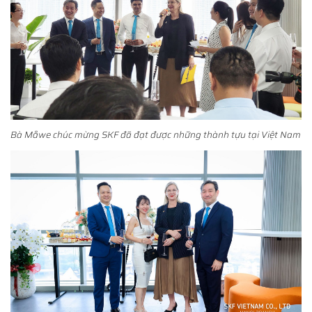
Bà Måwe chúc mừng SKF đã đạt được những thành tựu tại Việt Nam