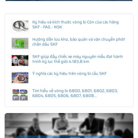
Ký hiệu và kích thước vòng bi Côn của các hãng
SKF - FAG - NSK
Hướng dẫn lưu kho, bảo quản và vận chuyển phớt
chắn dầu SKF
SKF giúp đẩy chiếc xe máy nguyên mẫu đạt hành
trình kỷ lục thế giới 4.183,8 km
Ý nghĩa các ký hiệu trên vòng bi cầu SKF
Tìm hiểu về vòng bi 6800, 6801, 6802, 6803,
6804, 6805, 6806, 6807, 6808...