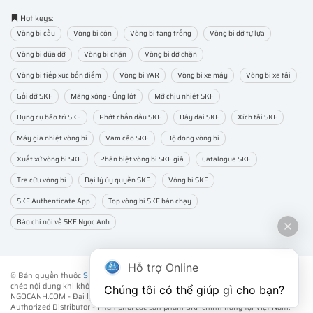
Hot keys:
Vòng bi cầu
Vòng bi côn
Vòng bi tang trống
Vòng bi đỡ tự lựa
Vòng bi đũa đỡ
Vòng bi chặn
Vòng bi đỡ chặn
Vòng bi tiếp xúc bốn điểm
Vòng bi YAR
Vòng bi xe máy
Vòng bi xe tải
Gối đỡ SKF
Măng xông - Ống lót
Mỡ chịu nhiệt SKF
Dụng cụ bảo trì SKF
Phớt chắn dầu SKF
Dây đai SKF
Xích tải SKF
Máy gia nhiệt vòng bi
Vam cảo SKF
Bộ đóng vòng bi
Xuất xứ vòng bi SKF
Phân biệt vòng bi SKF giả
Catalogue SKF
Tra cứu vòng bi
Đại lý ủy quyền SKF
Vòng bi SKF
SKF Authenticate App
Top vòng bi SKF bán chạy
Báo chí nói về SKF Ngọc Anh
Hỗ trợ Online
© Bản quyền thuộc
SKF NGỌC ANH
. ® All rights reserved - Vui lòng không sao
chép nội dung khi không được sự đồng ý của chúng tôi.
Chúng tôi có thể giúp gì cho bạn?
NGOCANH.COM - Đại lý ủy quyền vòng bi bạc đạn SKF chính hãng -
SKF
Authorized Distributor
- Phân phối các sản phẩm SKF chính hãng tại Việt Nam.