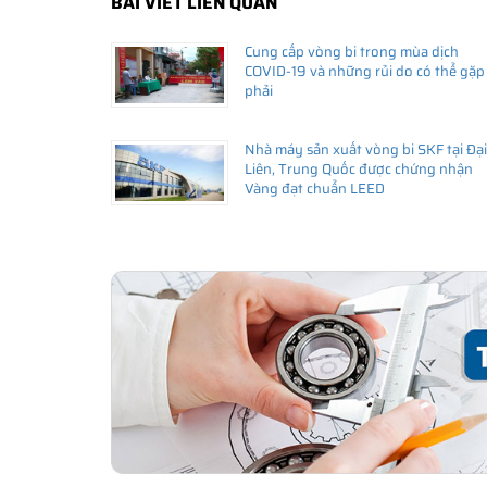
BÀI VIẾT LIÊN QUAN
Cung cấp vòng bi trong mùa dịch
Giá bán và nơi bán Phớt chắn dầu SKF chính hã
COVID-19 và những rủi do có thể gặp
phải
Để có báo giá Phớt 52x100x10 HMSA10 RG tốt nhất, hãy
SKF Ngọc Anh - Đại lý ủy quyền SKF
(
SKF Authorized D
Nhà máy sản xuất vòng bi SKF tại Đại
Sản phẩm chính hãng, giao hàng toàn quốc
Liên, Trung Quốc được chứng nhận
Vàng đạt chuẩn LEED