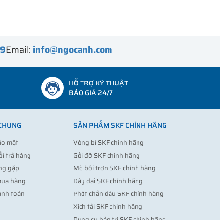
99
Email:
info@ngocanh.com
HỖ TRỢ KỸ THUẬT
BÁO GIÁ 24/7
 CHUNG
SẢN PHẨM SKF CHÍNH HÃNG
ảo mật
Vòng bi SKF chính hãng
ổi trả hàng
Gối đỡ SKF chính hãng
ng gặp
Mỡ bôi trơn SKF chính hãng
mua hàng
Dây đai SKF chính hãng
anh toán
Phớt chắn dầu SKF chính hãng
Xích tải SKF chính hãng
Dụng cụ bảo trì SKF chính hãng