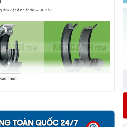
)
 làm việc ở nhiệt độ +200 độ C.
Xem thêm
ảo vệ vòng bi. Dãy sản phẩm của SKF bao gồm các loại phớt tiếp
ạng thiết kế có khả năng đáp ứng hầu như toàn bộ tất cả các yêu
 giản mà còn có một dãy sản phẩm đa dạng cho các yêu cầu ứng
àm kín cho khách hàng từ thiết kế đến sản xuất số lượng lớn, từ