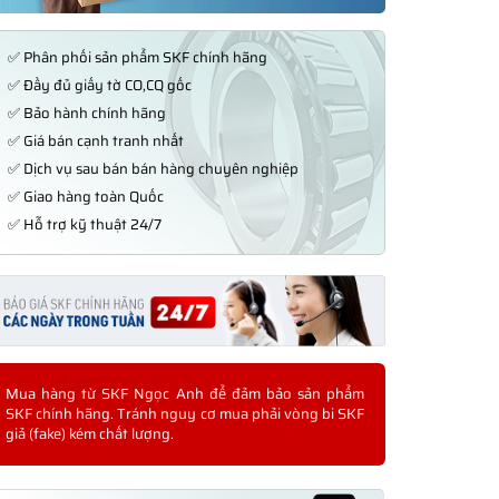
✅ Phân phối sản phẩm SKF chính hãng
✅ Đầy đủ giấy tờ CO,CQ gốc
✅ Bảo hành chính hãng
✅ Giá bán cạnh tranh nhất
✅ Dịch vụ sau bán bán hàng chuyên nghiệp
✅ Giao hàng toàn Quốc
✅ Hỗ trợ kỹ thuật 24/7
Mua hàng từ SKF Ngọc Anh để đảm bảo sản phẩm
SKF chính hãng. Tránh nguy cơ mua phải vòng bi SKF
giả (fake) kém chất lượng.