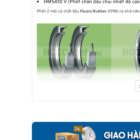
HMSA10 V (Phớt chắn dầu chịu nhiệt độ cao
Phớt 2 môi có chất liệu
Fluoro Rubber
(FPM) có khả năng
Download Catalogue Phớt chắn dầu SKF
Phớt là một bộ phận quan trọng trong việc che chắn b
xúc với bề mặt cố định hay bề mặt trượt và xoay. Đa d
cầu ứng dụng. Không chỉ là các ứng dụng làm kín đơn
dụng công nghiệp. SKF có thể cung cấp các giải pháp l