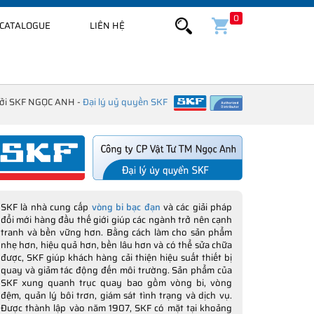
0
CATALOGUE
LIÊN HỆ
bởi SKF NGỌC ANH -
Đại lý uỷ quyền SKF
SKF là nhà cung cấp
vòng bi bạc đạn
và các giải pháp
đổi mới hàng đầu thế giới giúp các ngành trở nên cạnh
tranh và bền vững hơn. Bằng cách làm cho sản phẩm
nhẹ hơn, hiệu quả hơn, bền lâu hơn và có thể sửa chữa
được, SKF giúp khách hàng cải thiện hiệu suất thiết bị
quay và giảm tác động đến môi trường. Sản phẩm của
SKF xung quanh trục quay bao gồm vòng bi, vòng
đệm, quản lý bôi trơn, giám sát tình trạng và dịch vụ.
Được thành lập vào năm 1907, SKF có mặt tại khoảng