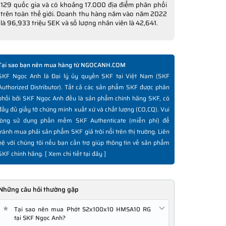
129 quốc gia và có khoảng 17.000 địa điểm phân phối
trên toàn thế giới. Doanh thu hàng năm vào năm 2022
là 96,933 triệu SEK và số lượng nhân viên là 42,641.
Tại sao bạn nên mua hàng từ NGOCANH.COM
SKF Ngọc Anh là Đại lý ủy quyền SKF tại Việt Nam (SKF
Authorized Distributor). Tất cả các sản phẩm SKF được phân
phối bởi SKF Ngọc Anh đều là sản phẩm chính hãng SKF, có
đầy đủ giấy tờ chứng minh xuất xứ và chất lượng (CO,CQ). Vui
lòng sử dụng phần mềm SKF Authenticate (miễn phí) để
tránh mua phải sản phẩm SKF giả trôi nổi trên thị trường. Liên
hệ với chúng tôi nếu bạn cần trợ giúp thông tin về sản phẩm
SKF chính hãng. [
Xem chi tiết tại đây
]
Những câu hỏi thường gặp
★
Tại sao nên mua Phớt 52x100x10 HMSA10 RG
tại SKF Ngọc Anh?