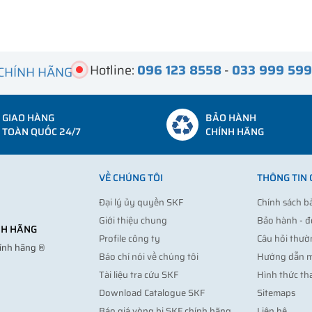
Hotline:
096 123 8558
-
033 999 59
 CHÍNH HÃNG
GIAO HÀNG
BẢO HÀNH
TOÀN QUỐC 24/7
CHÍNH HÃNG
VỀ CHÚNG TÔI
THÔNG TIN
Đại lý ủy quyền SKF
Chính sách b
Giới thiệu chung
Bảo hành - đ
ÍNH HÃNG
Profile công ty
Câu hỏi thườ
hính hãng ®
Báo chí nói về chúng tôi
Hướng dẫn 
Tài liệu tra cứu SKF
Hình thức th
Download Catalogue SKF
Sitemaps
Báo giá vòng bi SKF chính hãng
Liên hệ