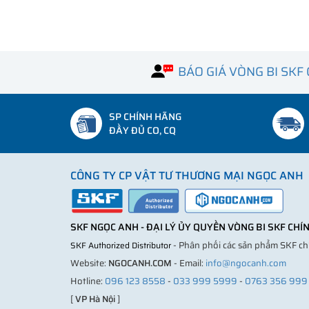
BÁO GIÁ VÒNG BI SKF
SP CHÍNH HÃNG
ĐẦY ĐỦ CO, CQ
CÔNG TY CP VẬT TƯ THƯƠNG MẠI NGỌC ANH
SKF NGỌC ANH - ĐẠI LÝ ỦY QUYỀN VÒNG BI SKF CH
- Phân phối các sản phẩm SKF c
SKF Authorized Distributor
Website:
NGOCANH.COM
- Email:
info@ngocanh.com
Hotline:
096 123 8558
-
033 999 5999
-
0763 356 999
[
VP Hà Nội
]