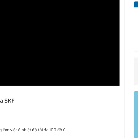
ủa SKF
làm việc ở nhiệt độ tối đa 100 độ C.