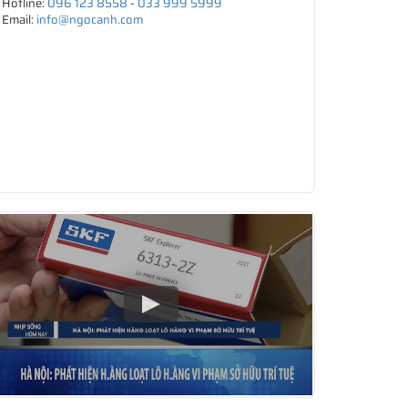
Hotline:
096 123 8558
-
033 999 5999
Email:
info@ngocanh.com