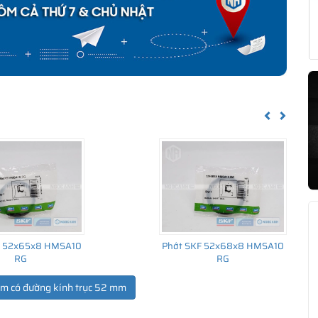
Previous
Next
F 52x65x8 HMSA10
Phớt SKF 52x68x8 HMSA10
RG
RG
ẩm có đường kính trục 52 mm