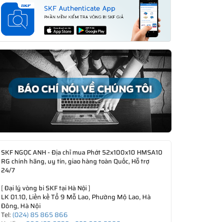
SKF NGỌC ANH - Địa chỉ mua Phớt 52x100x10 HMSA10
RG chính hãng, uy tín, giao hàng toàn Quốc, Hỗ trợ
24/7
[
Đại lý vòng bi SKF tại Hà Nội
]
LK 01.10, Liền kề Tổ 9 Mỗ Lao, Phường Mộ Lao, Hà
Đông, Hà Nội
Tel:
(024) 85 865 866