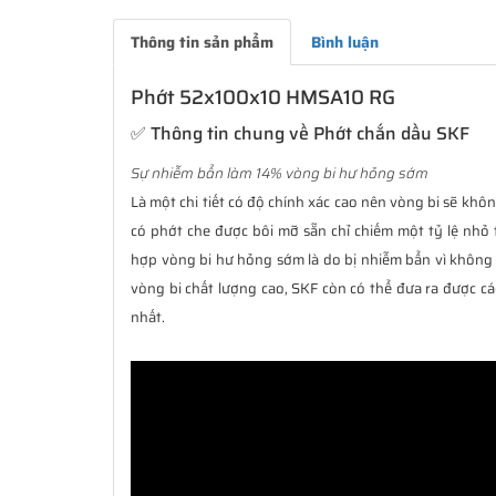
Thông tin sản phẩm
Bình luận
Phớt 52x100x10 HMSA10 RG
✅ Thông tin chung về Phớt chắn dầu SKF
Sự nhiễm bẩn làm 14% vòng bi hư hỏng sớm
Là một chi tiết có độ chính xác cao nên vòng bi sẽ không
có phớt che được bôi mỡ sẵn chỉ chiếm một tỷ lệ nhỏ 
hợp vòng bi hư hỏng sớm là do bị nhiễm bẩn vì không 
vòng bi chất lượng cao, SKF còn có thể đưa ra được cá
nhất.