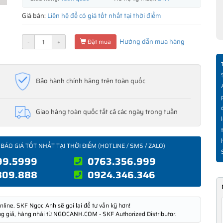
Giá bán:
Liên hệ để có giá tốt nhất tại thời điểm
Hướng dẫn mua hàng
-
+
Đặt mua
Bảo hành chính hãng trên toàn quốc
Giao hàng toàn quốc tất cả các ngày trong tuần
 BÁO GIÁ TỐT NHẤT TẠI THỜI ĐIỂM (HOTLINE / SMS / ZALO)
99.5999
0763.356.999
809.888
0924.346.346
nline. SKF Ngọc Anh sẽ gọi lại để tư vấn kỹ hơn!
ng giả, hàng nhái từ NGOCANH.COM - SKF Authorized Distributor.