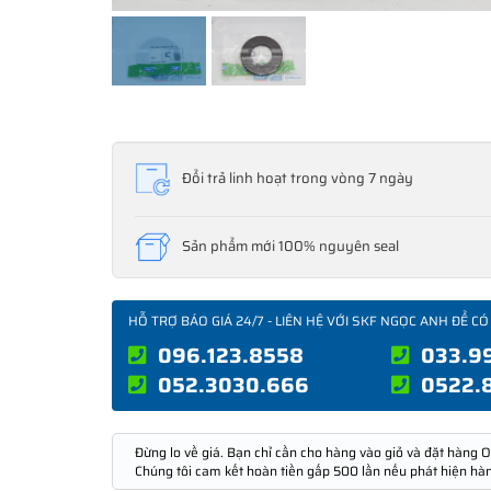
Đổi trả linh hoạt trong vòng 7 ngày
Sản phẩm mới 100% nguyên seal
HỖ TRỢ BÁO GIÁ 24/7 - LIÊN HỆ VỚI SKF NGỌC ANH ĐỂ CÓ
096.123.8558
033.9
052.3030.666
0522.
Đừng lo về giá. Bạn chỉ cần cho hàng vào giỏ và đặt hàng O
Chúng tôi cam kết hoàn tiền gấp 500 lần nếu phát hiện hà