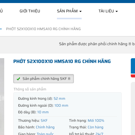
HỦ
GIỚI THIỆU
SẢN PHẨM
TÀI LIỆU
PHỚT 52X100X10 HMSA10 RG CHÍNH HÃNG
Sản phẩm được phân phối chính hãng ® 
PHỚT 52X100X10 HMSA10 RG CHÍNH HÃNG
Sản phẩm chính hãng SKF ®
Thông số sản phẩm
Đường kính trong (d):
52 mm
Đường kính ngoài (D):
100 mm
Độ dày (B):
10 mm
Thương hiệu:
SKF
Tình trạng:
Mới 100%
Bảo hành:
Chính hãng
Trạng thái:
Còn hàng
Giao hàng:
Toàn quốc
Hỗ trợ kỹ thuật:
24/7