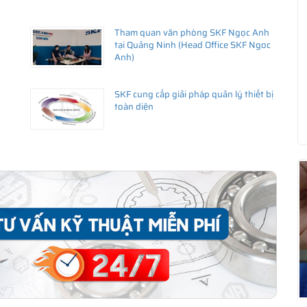
Tham quan văn phòng SKF Ngọc Anh
ng uy tín
tại Quảng Ninh (Head Office SKF Ngoc
Anh)
 liên hệ với
istributor
)
SKF cung cấp giải pháp quản lý thiết bị
toàn diện