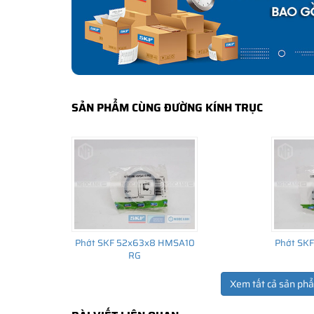
lắp cho thiết bị ban đầu đến thị trường thay thế sau đó.
SẢN PHẨM CÙNG ĐƯỜNG KÍNH TRỤC
Phớt SKF 52x63x8 HMSA10
Phớt SK
RG
Xem tất cả sản ph