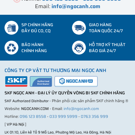
Email:
info@ngocanh.com
SP CHÍNH HÃNG
GIAO HÀNG
ĐẦY ĐỦ CO, CQ
TOÀN QUỐC 24/7
BẢO HÀNH
HỖ TRỢ KỸ THUẬT
CHÍNH HÃNG
BÁO GIÁ 24/7
CÔNG TY CP VẬT TƯ THƯƠNG MẠI NGỌC ANH
SKF NGỌC ANH - ĐẠI LÝ ỦY QUYỀN VÒNG BI SKF CHÍNH HÃNG
- Phân phối các sản phẩm SKF chính hãng ®
SKF Authorized Distributor
Website:
NGOCANH.COM
- Email:
info@ngocanh.com
Hotline:
096 123 8558
-
033 999 5999
-
0763 356 999
[
VP Hà Nội
]
LK 01.10, Liền kề Tổ 9 Mỗ Lao, Phường Mộ Lao, Hà Đông, Hà Nội