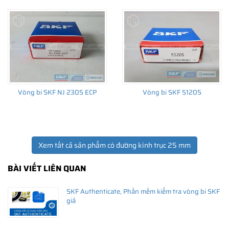
Giá bán và nơi bán Phớt chắn dầu SKF chính hãng uy
tín
Để có báo giá Phớt SKF 25x62x10 HMSA10 RG tốt nhất, hãy liên
hệ với
SKF Ngọc Anh - Đại lý ủy quyền SKF
(
SKF Authorized
Vòng bi SKF NJ 2305 ECP
Vòng bi SKF 51205
Distributor
)
Sản phẩm chính hãng, giao hàng toàn quốc
Xem tất cả sản phẩm có đường kính trục 25 mm
BÀI VIẾT LIÊN QUAN
SKF Authenticate, Phần mềm kiểm tra vòng bi SKF
giả