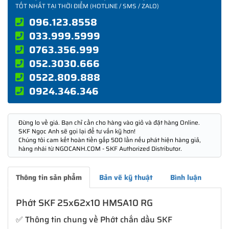
TỐT NHẤT TẠI THỜI ĐIỂM (HOTLINE / SMS / ZALO)
096.123.8558
033.999.5999
0763.356.999
052.3030.666
0522.809.888
0924.346.346
Đừng lo về giá. Bạn chỉ cần cho hàng vào giỏ và đặt hàng Online.
SKF Ngọc Anh sẽ gọi lại để tư vấn kỹ hơn!
Chúng tôi cam kết hoàn tiền gấp 500 lần nếu phát hiện hàng giả,
hàng nhái từ NGOCANH.COM - SKF Authorized Distributor.
Thông tin sản phẩm
Bản vẽ kỹ thuật
Bình luận
Phớt SKF 25x62x10 HMSA10 RG
✅ Thông tin chung về Phớt chắn dầu SKF