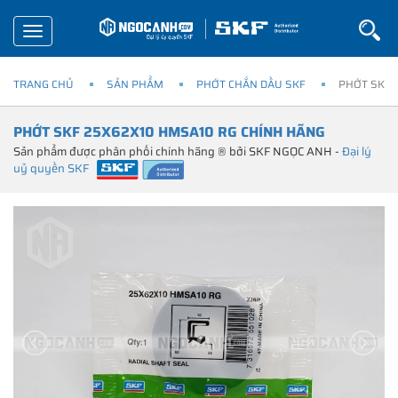
Toggle
navigation
TRANG CHỦ
SẢN PHẨM
PHỚT CHẮN DẦU SKF
PHỚT SKF 
PHỚT SKF 25X62X10 HMSA10 RG CHÍNH HÃNG
Sản phẩm được phân phối chính hãng ® bởi SKF NGỌC ANH -
Đại lý
uỷ quyền SKF