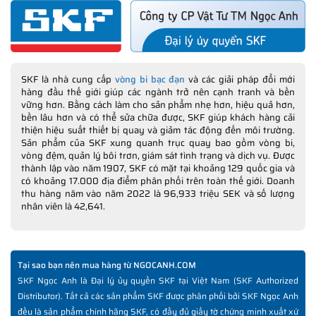
SKF là nhà cung cấp
vòng bi bạc đạn
và các giải pháp đổi mới
hàng đầu thế giới giúp các ngành trở nên cạnh tranh và bền
vững hơn. Bằng cách làm cho sản phẩm nhẹ hơn, hiệu quả hơn,
bền lâu hơn và có thể sửa chữa được, SKF giúp khách hàng cải
thiện hiệu suất thiết bị quay và giảm tác động đến môi trường.
Sản phẩm của SKF xung quanh trục quay bao gồm vòng bi,
vòng đệm, quản lý bôi trơn, giám sát tình trạng và dịch vụ. Được
thành lập vào năm 1907, SKF có mặt tại khoảng 129 quốc gia và
có khoảng 17.000 địa điểm phân phối trên toàn thế giới. Doanh
thu hàng năm vào năm 2022 là 96,933 triệu SEK và số lượng
nhân viên là 42,641.
Tại sao bạn nên mua hàng từ NGOCANH.COM
SKF Ngọc Anh là Đại lý ủy quyền SKF tại Việt Nam (SKF Authorized
Distributor). Tất cả các sản phẩm SKF được phân phối bởi SKF Ngọc Anh
đều là sản phẩm chính hãng SKF, có đầy đủ giấy tờ chứng minh xuất xứ