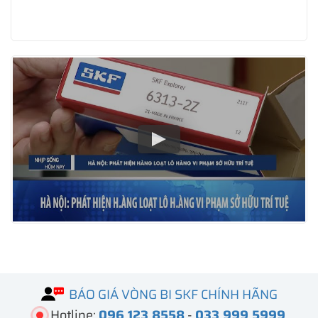
BÁO GIÁ VÒNG BI SKF CHÍNH HÃNG
Hotline:
096 123 8558
-
033 999 5999