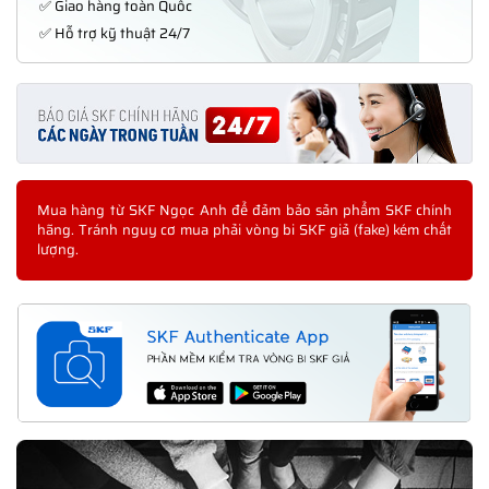
✅ Giao hàng toàn Quốc
✅ Hỗ trợ kỹ thuật 24/7
Mua hàng từ SKF Ngọc Anh để đảm bảo sản phẩm SKF chính
hãng. Tránh nguy cơ mua phải vòng bi SKF giả (fake) kém chất
lượng.