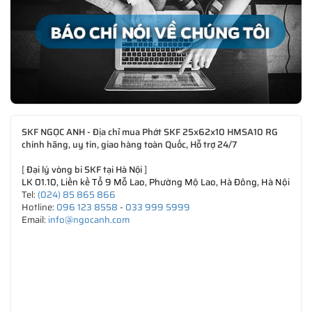
SKF NGỌC ANH - Địa chỉ mua Phớt SKF 25x62x10 HMSA10 RG
chính hãng, uy tín, giao hàng toàn Quốc, Hỗ trợ 24/7
[
Đại lý vòng bi SKF tại Hà Nội
]
LK 01.10, Liền kề Tổ 9 Mỗ Lao, Phường Mộ Lao, Hà Đông, Hà Nội
Tel:
(024) 85 865 866
Hotline:
096 123 8558
-
033 999 5999
Email:
info@ngocanh.com