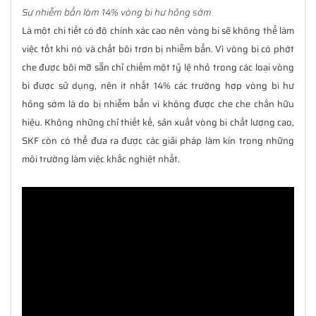
Sự nhiễm bẩn làm 14% vòng bi hư hỏng sớm
Là một chi tiết có độ chính xác cao nên vòng bi sẽ không thể làm
việc tốt khi nó và chất bôi trơn bị nhiễm bẩn. Vì vòng bi có phớt
che được bôi mỡ sẵn chỉ chiếm một tỷ lệ nhỏ trong các loại vòng
bi được sử dụng, nên ít nhất 14% các trường hợp vòng bi hư
hỏng sớm là do bị nhiễm bẩn vì không được che che chắn hữu
hiệu. Không những chỉ thiết kế, sản xuất vòng bi chất lượng cao,
SKF còn có thể đưa ra được các giải pháp làm kín trong những
môi trường làm việc khắc nghiệt nhất.