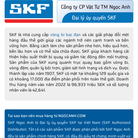
SKF là nhà cung cấp
vòng bi bạc đạn
và các giải pháp đổi mới
hàng đầu thế giới giúp các ngành trở nên cạnh tranh và bền
vững hơn. Bằng cách làm cho sản phẩm nhẹ hơn, hiệu quả hơn,
bền lâu hơn và có thể sửa chữa được, SKF giúp khách hàng cải
thiện hiệu suất thiết bị quay và giảm tác động đến môi trường.
Sản phẩm của SKF xung quanh trục quay bao gồm vòng bi,
vòng đệm, quản lý bôi trơn, giám sát tình trạng và dịch vụ. Được
thành lập vào năm 1907, SKF có mặt tại khoảng 129 quốc gia và
có khoảng 17.000 địa điểm phân phối trên toàn thế giới. Doanh
thu hàng năm vào năm 2022 là 96,933 triệu SEK và số lượng
nhân viên là 42,641.
Tại sao bạn nên mua hàng từ NGOCANH.COM
SKF Ngọc Anh là Đại lý ủy quyền SKF tại Việt Nam (SKF Authorized
Distributor). Tất cả các sản phẩm SKF được phân phối bởi SKF Ngọc Anh
đều là sản phẩm chính hãng SKF, có đầy đủ giấy tờ chứng minh xuất xứ