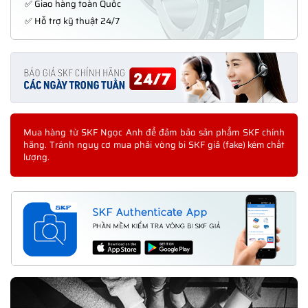
✅ Giao hàng toàn Quốc
✅ Hỗ trợ kỹ thuật 24/7
Mua hàng từ SKF Ngọc Anh để đảm bảo sản phẩm SKF chính
hãng. Tránh nguy cơ mua phải vòng bi SKF giả (fake) kém chất
lượng.