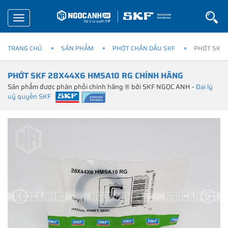
Toggle
navigation
TRANG CHỦ
SẢN PHẨM
PHỚT CHẮN DẦU SKF
PHỚT SKF 
PHỚT SKF 28X44X6 HMSA10 RG CHÍNH HÃNG
Sản phẩm được phân phối chính hãng ® bởi SKF NGỌC ANH -
Đại lý
uỷ quyền SKF