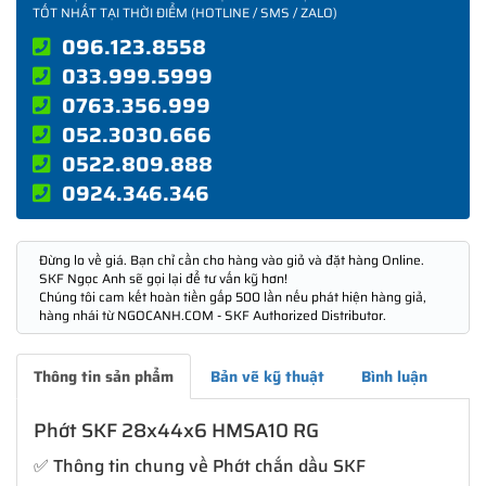
TỐT NHẤT TẠI THỜI ĐIỂM (HOTLINE / SMS / ZALO)
096.123.8558
033.999.5999
0763.356.999
052.3030.666
0522.809.888
0924.346.346
Đừng lo về giá. Bạn chỉ cần cho hàng vào giỏ và đặt hàng Online.
SKF Ngọc Anh sẽ gọi lại để tư vấn kỹ hơn!
Chúng tôi cam kết hoàn tiền gấp 500 lần nếu phát hiện hàng giả,
hàng nhái từ NGOCANH.COM - SKF Authorized Distributor.
Thông tin sản phẩm
Bản vẽ kỹ thuật
Bình luận
Phớt SKF 28x44x6 HMSA10 RG
✅ Thông tin chung về Phớt chắn dầu SKF