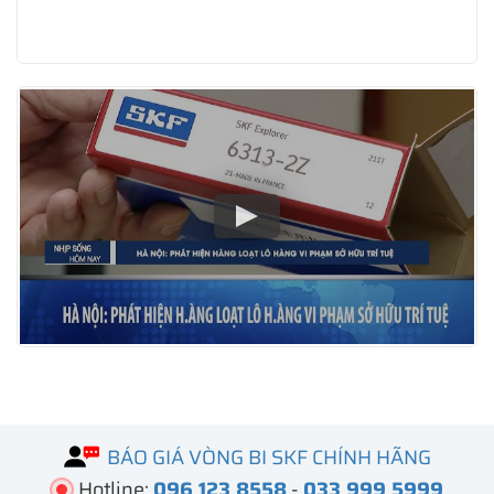
BÁO GIÁ VÒNG BI SKF CHÍNH HÃNG
Hotline:
096 123 8558
-
033 999 5999