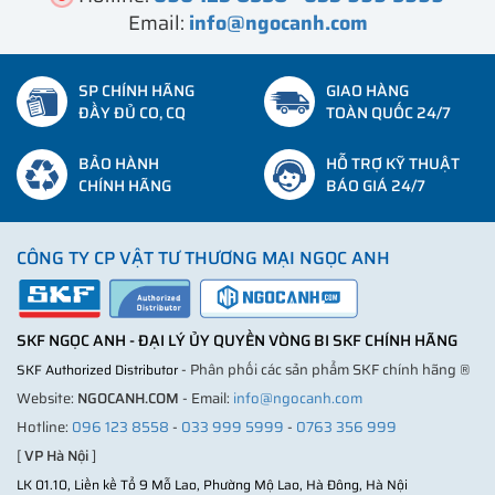
Email:
info@ngocanh.com
SP CHÍNH HÃNG
GIAO HÀNG
ĐẦY ĐỦ CO, CQ
TOÀN QUỐC 24/7
BẢO HÀNH
HỖ TRỢ KỸ THUẬT
CHÍNH HÃNG
BÁO GIÁ 24/7
CÔNG TY CP VẬT TƯ THƯƠNG MẠI NGỌC ANH
SKF NGỌC ANH - ĐẠI LÝ ỦY QUYỀN VÒNG BI SKF CHÍNH HÃNG
- Phân phối các sản phẩm SKF chính hãng ®
SKF Authorized Distributor
Website:
NGOCANH.COM
- Email:
info@ngocanh.com
Hotline:
096 123 8558
-
033 999 5999
-
0763 356 999
[
VP Hà Nội
]
LK 01.10, Liền kề Tổ 9 Mỗ Lao, Phường Mộ Lao, Hà Đông, Hà Nội