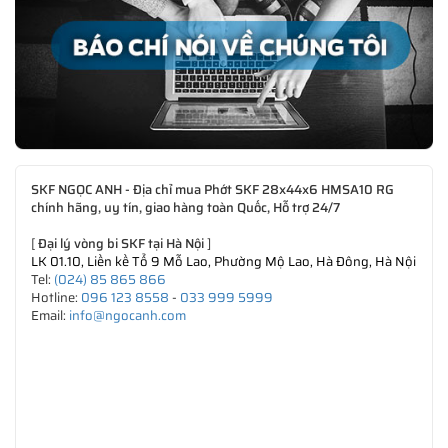
SKF NGỌC ANH - Địa chỉ mua Phớt SKF 28x44x6 HMSA10 RG
chính hãng, uy tín, giao hàng toàn Quốc, Hỗ trợ 24/7
[
Đại lý vòng bi SKF tại Hà Nội
]
LK 01.10, Liền kề Tổ 9 Mỗ Lao, Phường Mộ Lao, Hà Đông, Hà Nội
Tel:
(024) 85 865 866
Hotline:
096 123 8558
-
033 999 5999
Email:
info@ngocanh.com