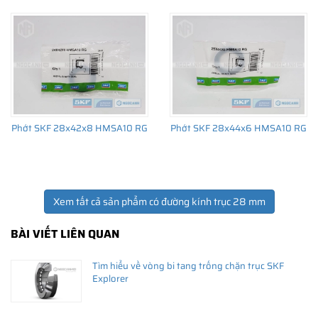
Giá bán và nơi bán Phớt chắn dầu SKF chính hãng uy
tín
Để có báo giá Phớt SKF 28x44x6 HMSA10 RG tốt nhất, hãy liên
hệ với
SKF Ngọc Anh - Đại lý ủy quyền SKF
(
SKF Authorized
Phớt SKF 28x42x8 HMSA10 RG
Phớt SKF 28x44x6 HMSA10 RG
Distributor
)
Sản phẩm chính hãng, giao hàng toàn quốc
Xem tất cả sản phẩm có đường kính trục 28 mm
BÀI VIẾT LIÊN QUAN
Tìm hiểu về vòng bi tang trống chặn trục SKF
Explorer