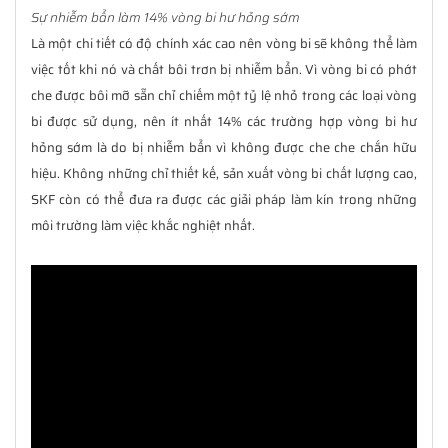
Sự nhiễm bẩn làm 14% vòng bi hư hỏng sớm
Là một chi tiết có độ chính xác cao nên vòng bi sẽ không thể làm
việc tốt khi nó và chất bôi trơn bị nhiễm bẩn. Vì vòng bi có phớt
che được bôi mỡ sẵn chỉ chiếm một tỷ lệ nhỏ trong các loại vòng
bi được sử dụng, nên ít nhất 14% các trường hợp vòng bi hư
hỏng sớm là do bị nhiễm bẩn vì không được che che chắn hữu
hiệu. Không những chỉ thiết kế, sản xuất vòng bi chất lượng cao,
SKF còn có thể đưa ra được các giải pháp làm kín trong những
môi trường làm việc khắc nghiệt nhất.