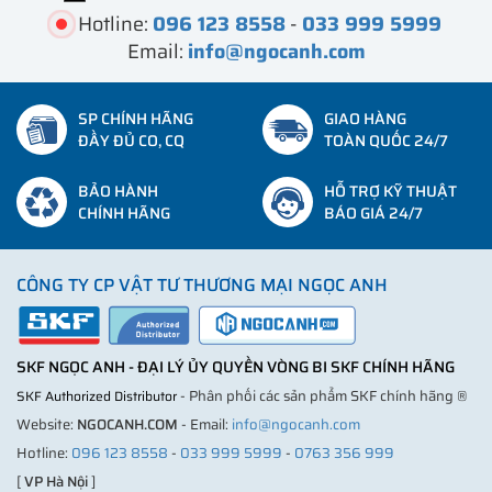
Hotline:
096 123 8558
-
033 999 5999
Email:
info@ngocanh.com
SP CHÍNH HÃNG
GIAO HÀNG
ĐẦY ĐỦ CO, CQ
TOÀN QUỐC 24/7
BẢO HÀNH
HỖ TRỢ KỸ THUẬT
CHÍNH HÃNG
BÁO GIÁ 24/7
CÔNG TY CP VẬT TƯ THƯƠNG MẠI NGỌC ANH
SKF NGỌC ANH - ĐẠI LÝ ỦY QUYỀN VÒNG BI SKF CHÍNH HÃNG
- Phân phối các sản phẩm SKF chính hãng ®
SKF Authorized Distributor
Website:
NGOCANH.COM
- Email:
info@ngocanh.com
Hotline:
096 123 8558
-
033 999 5999
-
0763 356 999
[
VP Hà Nội
]