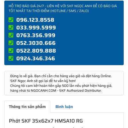
HỖ TRỢ BÁO GIÁ 24/7 - LIÊN HỆ VỚI SKF NGỌC ANH ĐỂ CÓ BÁO GIÁ
TỐT NHẤT TẠI THỜI ĐIỂM (HOTLINE / SMS / ZALO)
096.123.8558
033.999.5999
0763.356.999
052.3030.666
0522.809.888
0924.346.346
Đừng lo về giá. Bạn chỉ cần cho hàng vào giỏ và đặt hàng Online.
SKF Ngọc Anh sẽ gọi lại để tư vấn kỹ hơn!
Chúng tôi cam kết hoàn tiền gấp 500 lần nếu phát hiện hàng giả,
hàng nhái từ NGOCANH.COM - SKF Authorized Distributor.
Thông tin sản phẩm
Bình luận
Phớt SKF 35x62x7 HMSA10 RG