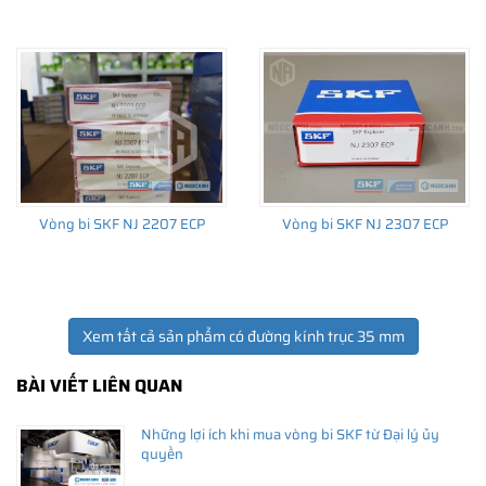
Giá bán và nơi bán Phớt chắn dầu SKF chính hãng uy
tín
Để có báo giá Phớt SKF 35x62x7 HMSA10 RG tốt nhất, hãy liên
hệ với
SKF Ngọc Anh - Đại lý ủy quyền SKF
(
SKF Authorized
Vòng bi SKF NJ 2207 ECP
Vòng bi SKF NJ 2307 ECP
Distributor
)
Sản phẩm chính hãng, giao hàng toàn quốc
Xem tất cả sản phẩm có đường kính trục 35 mm
BÀI VIẾT LIÊN QUAN
Những lợi ích khi mua vòng bi SKF từ Đại lý ủy
quyền