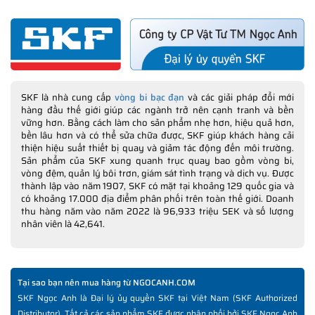
SKF là nhà cung cấp
vòng bi bạc đạn
và các giải pháp đổi mới
hàng đầu thế giới giúp các ngành trở nên cạnh tranh và bền
vững hơn. Bằng cách làm cho sản phẩm nhẹ hơn, hiệu quả hơn,
bền lâu hơn và có thể sửa chữa được, SKF giúp khách hàng cải
thiện hiệu suất thiết bị quay và giảm tác động đến môi trường.
Sản phẩm của SKF xung quanh trục quay bao gồm vòng bi,
vòng đệm, quản lý bôi trơn, giám sát tình trạng và dịch vụ. Được
thành lập vào năm 1907, SKF có mặt tại khoảng 129 quốc gia và
có khoảng 17.000 địa điểm phân phối trên toàn thế giới. Doanh
thu hàng năm vào năm 2022 là 96,933 triệu SEK và số lượng
nhân viên là 42,641.
Tại sao bạn nên mua hàng từ NGOCANH.COM
SKF Ngọc Anh là Đại lý ủy quyền SKF tại Việt Nam (SKF Authorized
Distributor). Tất cả các sản phẩm SKF được phân phối bởi SKF Ngọc Anh