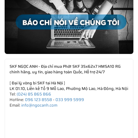
SKF NGỌC ANH - Địa chỉ mua Phớt SKF 35x62x7 HMSA10 RG
chính hãng, uy tín, giao hàng toàn Quốc, Hỗ trợ 24/7
[
Đại lý vòng bi SKF tại Hà Nội
]
LK 01.10, Liền kề Tổ 9 Mỗ Lao, Phường Mộ Lao, Hà Đông, Hà Nội
Tel:
(024) 85 865 866
Hotline:
096 123 8558
-
033 999 5999
Email:
info@ngocanh.com