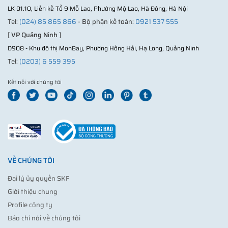
LK 01.10, Liền kề Tổ 9 Mỗ Lao, Phường Mộ Lao, Hà Đông, Hà Nội
Tel:
(024) 85 865 866
- Bộ phận kế toán:
0921 537 555
[
VP Quảng Ninh
]
D908 - Khu đô thị MonBay, Phường Hồng Hải, Hạ Long, Quảng Ninh
Tel:
(0203) 6 559 395
Kết nối với chúng tôi
VỀ CHÚNG TÔI
Đại lý ủy quyền SKF
Giới thiệu chung
Profile công ty
Báo chí nói về chúng tôi