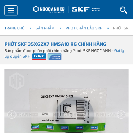
Toggle
navigation
TRANG CHỦ
SẢN PHẨM
PHỚT CHẮN DẦU SKF
PHỚT SKF 
PHỚT SKF 35X62X7 HMSA10 RG CHÍNH HÃNG
Sản phẩm được phân phối chính hãng ® bởi SKF NGỌC ANH -
Đại lý
uỷ quyền SKF