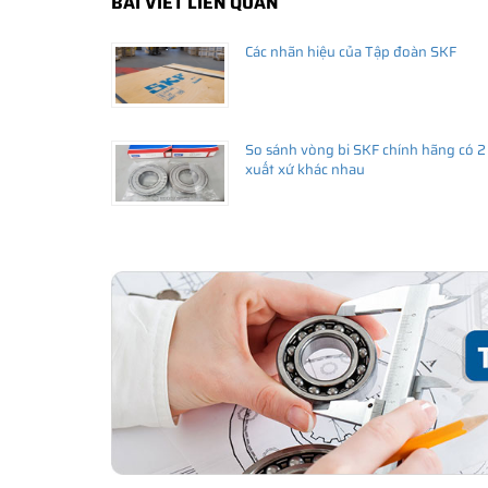
BÀI VIẾT LIÊN QUAN
Các nhãn hiệu của Tập đoàn SKF
Giá bán và nơi bán Phớt chắn dầu SKF chính hã
Để có báo giá Phớt SKF 44x65x10 HMSA10 RG tốt nhất, 
SKF Ngọc Anh - Đại lý ủy quyền SKF
(
SKF Authorized D
So sánh vòng bi SKF chính hãng có 2
Sản phẩm chính hãng, giao hàng toàn quốc
xuất xứ khác nhau