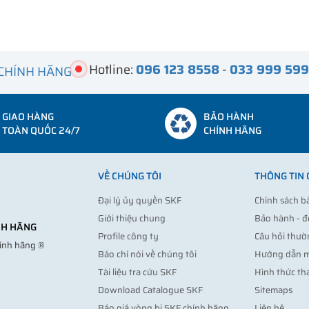
Hotline:
096 123 8558
-
033 999 59
 CHÍNH HÃNG
GIAO HÀNG
BẢO HÀNH
TOÀN QUỐC 24/7
CHÍNH HÃNG
VỀ CHÚNG TÔI
THÔNG TIN
Đại lý ủy quyền SKF
Chính sách b
Giới thiệu chung
Bảo hành - đ
ÍNH HÃNG
Profile công ty
Câu hỏi thườ
hính hãng ®
Báo chí nói về chúng tôi
Hướng dẫn 
Tài liệu tra cứu SKF
Hình thức th
Download Catalogue SKF
Sitemaps
Báo giá vòng bi SKF chính hãng
Liên hệ