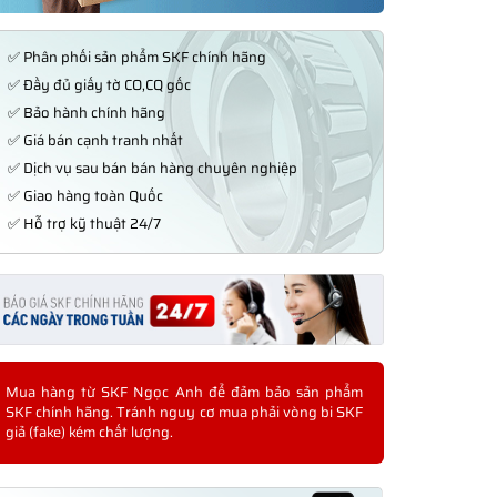
✅ Phân phối sản phẩm SKF chính hãng
✅ Đầy đủ giấy tờ CO,CQ gốc
✅ Bảo hành chính hãng
✅ Giá bán cạnh tranh nhất
✅ Dịch vụ sau bán bán hàng chuyên nghiệp
✅ Giao hàng toàn Quốc
✅ Hỗ trợ kỹ thuật 24/7
Mua hàng từ SKF Ngọc Anh để đảm bảo sản phẩm
SKF chính hãng. Tránh nguy cơ mua phải vòng bi SKF
giả (fake) kém chất lượng.