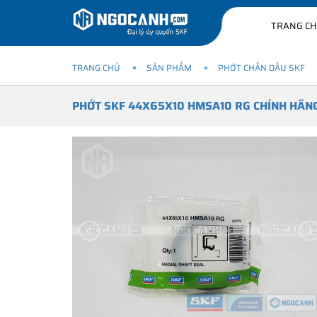
TRANG C
TRANG CHỦ
SẢN PHẨM
PHỚT CHẮN DẦU SKF
PHỚT SKF 44X65X10 HMSA10 RG CHÍNH HÃN