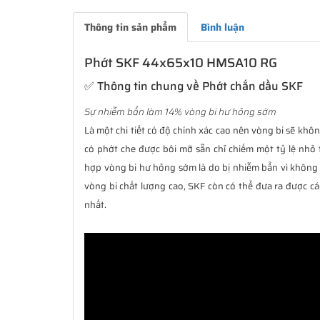
Thông tin sản phẩm
Bình luận
Phớt SKF 44x65x10 HMSA10 RG
✅ Thông tin chung về Phớt chắn dầu SKF
Sự nhiễm bẩn làm 14% vòng bi hư hỏng sớm
Là một chi tiết có độ chính xác cao nên vòng bi sẽ không
có phớt che được bôi mỡ sẵn chỉ chiếm một tỷ lệ nhỏ 
hợp vòng bi hư hỏng sớm là do bị nhiễm bẩn vì không 
vòng bi chất lượng cao, SKF còn có thể đưa ra được cá
nhất.