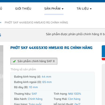
HỦ
GIỚI THIỆU
SẢN PHẨM
TÀI LIỆU
PHỚT SKF 44X65X10 HMSA10 RG CHÍNH HÃNG
Sản phẩm được phân phối chính hãng ® 
G
PHỚT SKF 44X65X10 HMSA10 RG CHÍNH HÃNG
Sản phẩm chính hãng SKF ®
Thông số sản phẩm
Đường kính trong (d):
44 mm
Đường kính ngoài (D):
65 mm
Độ dày (B):
10 mm
Thương hiệu:
SKF
Tình trạng:
Mới 100%
Bảo hành:
Chính hãng
Trạng thái:
Còn hàng
Giao hàng:
Toàn quốc
Hỗ trợ kỹ thuật:
24/7