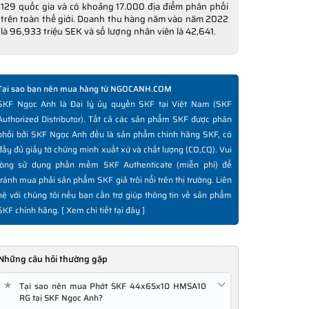
129 quốc gia và có khoảng 17.000 địa điểm phân phối
trên toàn thế giới. Doanh thu hàng năm vào năm 2022
là 96,933 triệu SEK và số lượng nhân viên là 42,641.
Tại sao bạn nên mua hàng từ NGOCANH.COM
SKF Ngọc Anh là Đại lý ủy quyền SKF tại Việt Nam (SKF
Authorized Distributor). Tất cả các sản phẩm SKF được phân
phối bởi SKF Ngọc Anh đều là sản phẩm chính hãng SKF, có
đầy đủ giấy tờ chứng minh xuất xứ và chất lượng (CO,CQ). Vui
lòng sử dụng phần mềm SKF Authenticate (miễn phí) để
tránh mua phải sản phẩm SKF giả trôi nổi trên thị trường. Liên
hệ với chúng tôi nếu bạn cần trợ giúp thông tin về sản phẩm
SKF chính hãng. [
Xem chi tiết tại đây
]
Những câu hỏi thường gặp
★
Tại sao nên mua Phớt SKF 44x65x10 HMSA10
RG tại SKF Ngọc Anh?