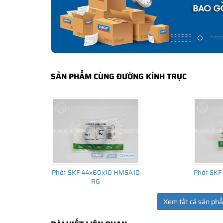
lắp cho thiết bị ban đầu đến thị trường thay thế sau đó.
SẢN PHẨM CÙNG ĐƯỜNG KÍNH TRỤC
Phớt SKF 44x60x10 HMSA10
Phớt SKF
RG
Xem tất cả sản ph