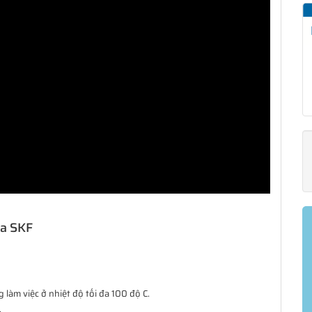
ủa SKF
làm việc ở nhiệt độ tối đa 100 độ C.