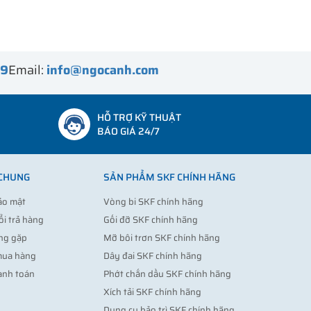
99
Email:
info@ngocanh.com
HỖ TRỢ KỸ THUẬT
BÁO GIÁ 24/7
 CHUNG
SẢN PHẨM SKF CHÍNH HÃNG
ảo mật
Vòng bi SKF chính hãng
ổi trả hàng
Gối đỡ SKF chính hãng
ng gặp
Mỡ bôi trơn SKF chính hãng
mua hàng
Dây đai SKF chính hãng
anh toán
Phớt chắn dầu SKF chính hãng
Xích tải SKF chính hãng
Dụng cụ bảo trì SKF chính hãng