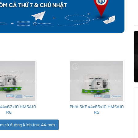
 44x62x10 HMSA10
Phớt SKF 44x65x10 HMSA10
RG
RG
ẩm có đường kính trục 44 mm