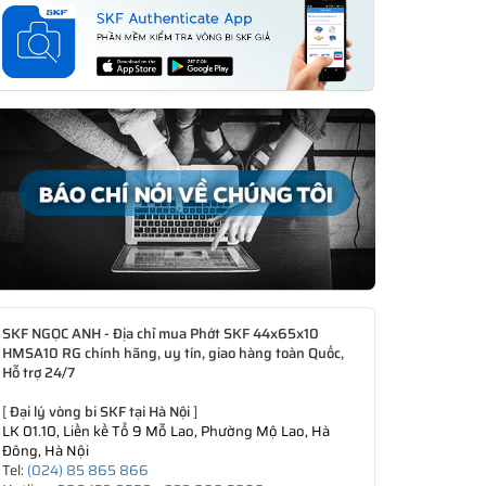
SKF NGỌC ANH - Địa chỉ mua Phớt SKF 44x65x10
HMSA10 RG chính hãng, uy tín, giao hàng toàn Quốc,
Hỗ trợ 24/7
[
Đại lý vòng bi SKF tại Hà Nội
]
LK 01.10, Liền kề Tổ 9 Mỗ Lao, Phường Mộ Lao, Hà
Đông, Hà Nội
Tel:
(024) 85 865 866