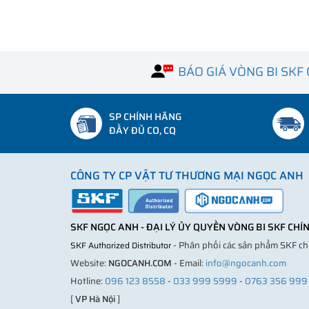
BÁO GIÁ VÒNG BI SKF
SP CHÍNH HÃNG
ĐẦY ĐỦ CO, CQ
CÔNG TY CP VẬT TƯ THƯƠNG MẠI NGỌC ANH
SKF NGỌC ANH - ĐẠI LÝ ỦY QUYỀN VÒNG BI SKF CH
- Phân phối các sản phẩm SKF c
SKF Authorized Distributor
Website:
NGOCANH.COM
- Email:
info@ngocanh.com
Hotline:
096 123 8558
-
033 999 5999
-
0763 356 999
[
VP Hà Nội
]