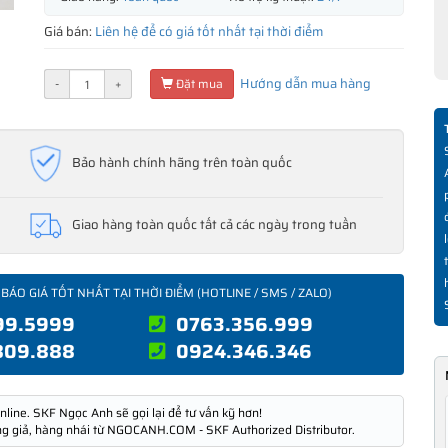
Giá bán:
Liên hệ để có giá tốt nhất tại thời điểm
Hướng dẫn mua hàng
-
+
Đặt mua
Bảo hành chính hãng trên toàn quốc
Giao hàng toàn quốc tất cả các ngày trong tuần
 BÁO GIÁ TỐT NHẤT TẠI THỜI ĐIỂM (HOTLINE / SMS / ZALO)
99.5999
0763.356.999
809.888
0924.346.346
nline. SKF Ngọc Anh sẽ gọi lại để tư vấn kỹ hơn!
ng giả, hàng nhái từ NGOCANH.COM - SKF Authorized Distributor.