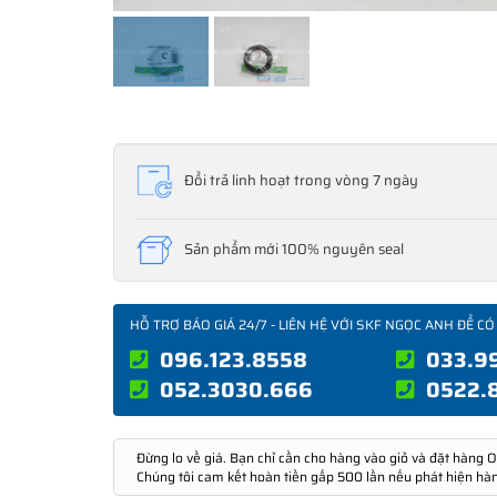
Đổi trả linh hoạt trong vòng 7 ngày
Sản phẩm mới 100% nguyên seal
HỖ TRỢ BÁO GIÁ 24/7 - LIÊN HỆ VỚI SKF NGỌC ANH ĐỂ CÓ
096.123.8558
033.9
052.3030.666
0522.
Đừng lo về giá. Bạn chỉ cần cho hàng vào giỏ và đặt hàng O
Chúng tôi cam kết hoàn tiền gấp 500 lần nếu phát hiện hà