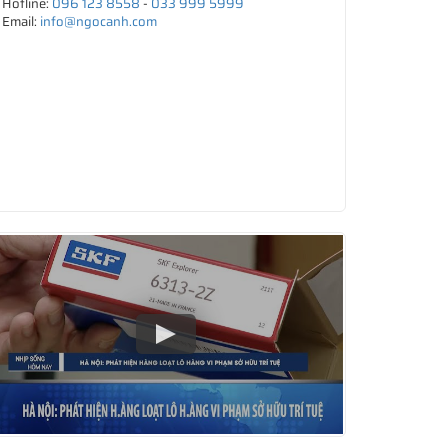
Hotline:
096 123 8558
-
033 999 5999
Email:
info@ngocanh.com