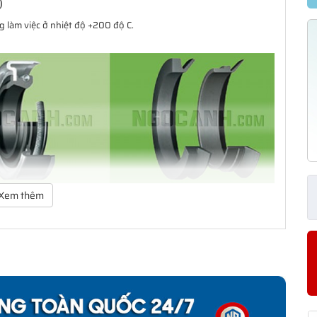
)
 làm việc ở nhiệt độ +200 độ C.
Xem thêm
ảo vệ vòng bi. Dãy sản phẩm của SKF bao gồm các loại phớt tiếp
ạng thiết kế có khả năng đáp ứng hầu như toàn bộ tất cả các yêu
 giản mà còn có một dãy sản phẩm đa dạng cho các yêu cầu ứng
àm kín cho khách hàng từ thiết kế đến sản xuất số lượng lớn, từ