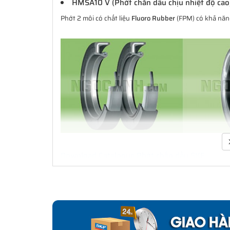
HMSA10 V (Phớt chắn dầu chịu nhiệt độ cao
Phớt 2 môi có chất liệu
Fluoro Rubber
(FPM) có khả năng
Download Catalogue Phớt chắn dầu SKF
Phớt là một bộ phận quan trọng trong việc che chắn b
xúc với bề mặt cố định hay bề mặt trượt và xoay. Đa d
cầu ứng dụng. Không chỉ là các ứng dụng làm kín đơn
dụng công nghiệp. SKF có thể cung cấp các giải pháp l