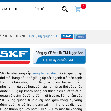
0
CATALOGUE
LIÊN HỆ
bởi SKF NGỌC ANH -
Đại lý uỷ quyền SKF
SKF là nhà cung cấp
vòng bi bạc đạn
và các giải pháp
đổi mới hàng đầu thế giới giúp các ngành trở nên cạnh
tranh và bền vững hơn. Bằng cách làm cho sản phẩm
nhẹ hơn, hiệu quả hơn, bền lâu hơn và có thể sửa chữa
được, SKF giúp khách hàng cải thiện hiệu suất thiết bị
quay và giảm tác động đến môi trường. Sản phẩm của
SKF xung quanh trục quay bao gồm vòng bi, vòng
đệm, quản lý bôi trơn, giám sát tình trạng và dịch vụ.
Được thành lập vào năm 1907, SKF có mặt tại khoảng