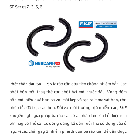
SE Series 2, 3, 5, 6
Phớt chắn dầu SKF TSN
là rào cản đầu tiên chống nhiễm bẩn. Các
phớt bốn môi thay thế các phớt hai môi trước đây. Vòng đệm
bốn môi hiệu quả hơn so với môi kép và tạo ra ít ma sát hơn, cho
phép tốc độ trục cao hơn. Đối với môi trường bị ô nhiễm cao, SKF
khuyến nghị giải pháp ba rào cản. Giải pháp làm kín tiết kiệm chi
phí này có thể có tác động đáng kể đến tuổi thọ sử dụng của ổ
trục vì các chất gây ô nhiễm phải đi qua ba rào cản để đến được