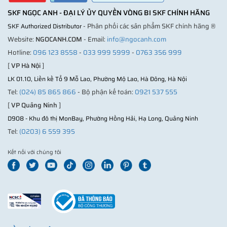
SKF NGỌC ANH - ĐẠI LÝ ỦY QUYỀN VÒNG BI SKF CHÍNH HÃNG
- Phân phối các sản phẩm SKF chính hãng ®
SKF Authorized Distributor
Website:
NGOCANH.COM
- Email:
info@ngocanh.com
Hotline:
096 123 8558
-
033 999 5999
-
0763 356 999
[
VP Hà Nội
]
LK 01.10, Liền kề Tổ 9 Mỗ Lao, Phường Mộ Lao, Hà Đông, Hà Nội
Tel:
(024) 85 865 866
- Bộ phận kế toán:
0921 537 555
[
VP Quảng Ninh
]
D908 - Khu đô thị MonBay, Phường Hồng Hải, Hạ Long, Quảng Ninh
Tel:
(0203) 6 559 395
Kết nối với chúng tôi