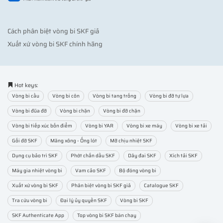
Cách phân biệt vòng bi SKF giả
Xuất xứ vòng bi SKF chính hãng
Hot keys:
Vòng bi cầu
Vòng bi côn
Vòng bi tang trống
Vòng bi đỡ tự lựa
Vòng bi đũa đỡ
Vòng bi chặn
Vòng bi đỡ chặn
Vòng bi tiếp xúc bốn điểm
Vòng bi YAR
Vòng bi xe máy
Vòng bi xe tải
Gối đỡ SKF
Măng xông - Ống lót
Mỡ chịu nhiệt SKF
Dụng cụ bảo trì SKF
Phớt chắn dầu SKF
Dây đai SKF
Xích tải SKF
Máy gia nhiệt vòng bi
Vam cảo SKF
Bộ đóng vòng bi
Xuất xứ vòng bi SKF
Phân biệt vòng bi SKF giả
Catalogue SKF
Tra cứu vòng bi
Đại lý ủy quyền SKF
Vòng bi SKF
SKF Authenticate App
Top vòng bi SKF bán chạy