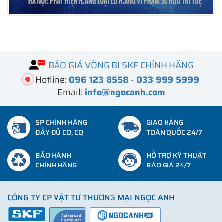
BÁO GIÁ VÒNG BI SKF CHÍNH HÃNG
Hotline:
096 123 8558
-
033 999 5999
Email:
info@ngocanh.com
SP CHÍNH HÃNG
GIAO HÀNG
ĐẦY ĐỦ CO, CQ
TOÀN QUỐC 24/7
BẢO HÀNH
HỖ TRỢ KỸ THUẬT
CHÍNH HÃNG
BÁO GIÁ 24/7
CÔNG TY CP VẬT TƯ THƯƠNG MẠI NGỌC ANH