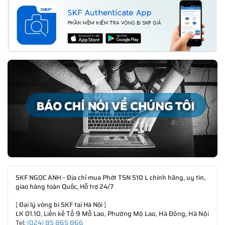
SKF NGỌC ANH - Địa chỉ mua Phớt TSN 510 L chính hãng, uy tín,
giao hàng toàn Quốc, Hỗ trợ 24/7
[
Đại lý vòng bi SKF tại Hà Nội
]
LK 01.10, Liền kề Tổ 9 Mỗ Lao, Phường Mộ Lao, Hà Đông, Hà Nội
Tel:
(024) 85 865 866