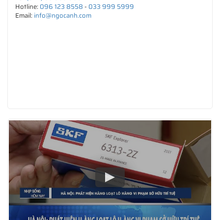
Hotline:
096 123 8558
-
033 999 5999
Email:
info@ngocanh.com