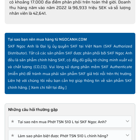
có khoảng 17.000 địa điểm phân phối trên toàn thế giới. Doanh
thu hàng năm vào năm 2022 là 96,933 triệu SEK và số lượng
nhân viên là 42,641.
Tại sao bạn nên mua hàng từ NGOCANH.COM
SKF Ngọc Anh là Đại lý ủy quyền SKF tại Việt Nam (SKF Authorized
Distributor). Tất cả các sản phẩm SKF được phân phối bởi SKF Ngọc Anh
đều là sản phẩm chính hãng SKF, có đầy đủ giấy tờ chứng minh xuất xứ
và chất lượng (CO,CQ). Vui lòng sử dụng phần mềm SKF Authenticate
(miễn phí) để tránh mua phải sản phẩm SKF giả trôi nổi trên thị trường.
Liên hệ với chúng tôi nếu bạn cần trợ giúp thông tin về sản phẩm SKF
chính hãng. [
Xem chi tiết tại đây
]
Những câu hỏi thường gặp
★
Tại sao nên mua Phớt TSN 510 L tại SKF Ngọc Anh?
★
Làm sao phân biệt được Phớt TSN 510 L chính hãng?