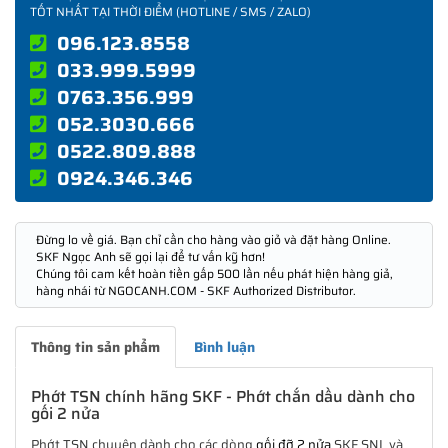
TỐT NHẤT TẠI THỜI ĐIỂM (HOTLINE / SMS / ZALO)
096.123.8558
033.999.5999
0763.356.999
052.3030.666
0522.809.888
0924.346.346
Đừng lo về giá. Bạn chỉ cần cho hàng vào giỏ và đặt hàng Online.
SKF Ngọc Anh sẽ gọi lại để tư vấn kỹ hơn!
Chúng tôi cam kết hoàn tiền gấp 500 lần nếu phát hiện hàng giả,
hàng nhái từ NGOCANH.COM - SKF Authorized Distributor.
Thông tin sản phẩm
Bình luận
Phớt TSN chính hãng SKF - Phớt chắn dầu dành cho
gối 2 nửa
Phớt TSN chuyên dành cho các dòng
gối đỡ 2 nửa
SKF SNL và