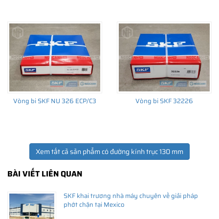
Giá bán và nơi bán Phớt chắn dầu SKF chính hãng uy
tín
Để có báo giá Phớt SKF 130x160x12 HMSA 10RG tốt nhất, hãy
liên hệ với
SKF Ngọc Anh - Đại lý ủy quyền SKF
(
SKF Authorized
Vòng bi SKF NU 326 ECP/C3
Vòng bi SKF 32226
Distributor
)
Sản phẩm chính hãng, giao hàng toàn quốc
Xem tất cả sản phẩm có đường kính trục 130 mm
BÀI VIẾT LIÊN QUAN
SKF khai trương nhà máy chuyên về giải pháp
phớt chặn tại Mexico