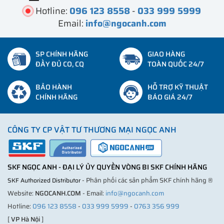
Hotline:
096 123 8558
-
033 999 5999
Email:
info@ngocanh.com
SP CHÍNH HÃNG
GIAO HÀNG
ĐẦY ĐỦ CO, CQ
TOÀN QUỐC 24/7
BẢO HÀNH
HỖ TRỢ KỸ THUẬT
CHÍNH HÃNG
BÁO GIÁ 24/7
CÔNG TY CP VẬT TƯ THƯƠNG MẠI NGỌC ANH
SKF NGỌC ANH - ĐẠI LÝ ỦY QUYỀN VÒNG BI SKF CHÍNH HÃNG
- Phân phối các sản phẩm SKF chính hãng ®
SKF Authorized Distributor
Website:
NGOCANH.COM
- Email:
info@ngocanh.com
Hotline:
096 123 8558
-
033 999 5999
-
0763 356 999
[
VP Hà Nội
]