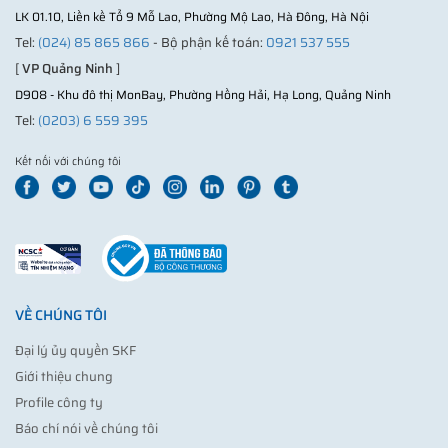
LK 01.10, Liền kề Tổ 9 Mỗ Lao, Phường Mộ Lao, Hà Đông, Hà Nội
Tel:
(024) 85 865 866
- Bộ phận kế toán:
0921 537 555
[
VP Quảng Ninh
]
D908 - Khu đô thị MonBay, Phường Hồng Hải, Hạ Long, Quảng Ninh
Tel:
(0203) 6 559 395
Kết nối với chúng tôi
VỀ CHÚNG TÔI
Đại lý ủy quyền SKF
Giới thiệu chung
Profile công ty
Báo chí nói về chúng tôi