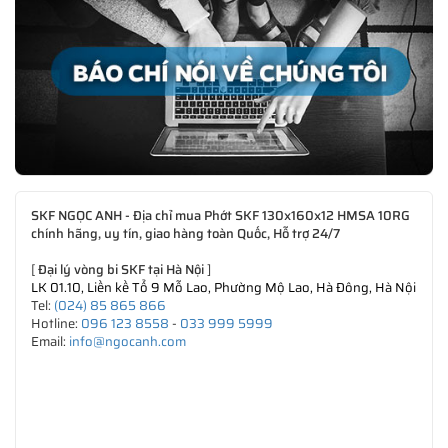
SKF NGỌC ANH - Địa chỉ mua Phớt SKF 130x160x12 HMSA 10RG
chính hãng, uy tín, giao hàng toàn Quốc, Hỗ trợ 24/7
[
Đại lý vòng bi SKF tại Hà Nội
]
LK 01.10, Liền kề Tổ 9 Mỗ Lao, Phường Mộ Lao, Hà Đông, Hà Nội
Tel:
(024) 85 865 866
Hotline:
096 123 8558
-
033 999 5999
Email:
info@ngocanh.com