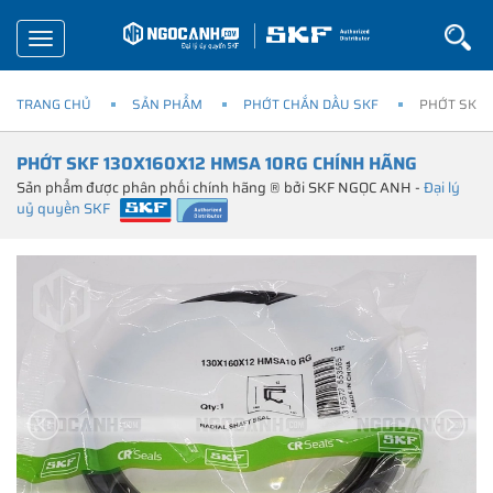
Toggle
navigation
TRANG CHỦ
SẢN PHẨM
PHỚT CHẮN DẦU SKF
PHỚT SKF 
PHỚT SKF 130X160X12 HMSA 10RG CHÍNH HÃNG
Sản phẩm được phân phối chính hãng ® bởi SKF NGỌC ANH -
Đại lý
uỷ quyền SKF