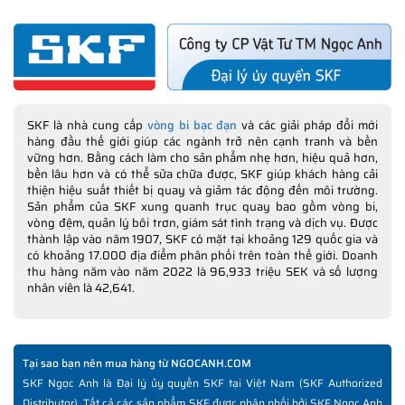
SKF là nhà cung cấp
vòng bi bạc đạn
và các giải pháp đổi mới
hàng đầu thế giới giúp các ngành trở nên cạnh tranh và bền
vững hơn. Bằng cách làm cho sản phẩm nhẹ hơn, hiệu quả hơn,
bền lâu hơn và có thể sửa chữa được, SKF giúp khách hàng cải
thiện hiệu suất thiết bị quay và giảm tác động đến môi trường.
Sản phẩm của SKF xung quanh trục quay bao gồm vòng bi,
vòng đệm, quản lý bôi trơn, giám sát tình trạng và dịch vụ. Được
thành lập vào năm 1907, SKF có mặt tại khoảng 129 quốc gia và
có khoảng 17.000 địa điểm phân phối trên toàn thế giới. Doanh
thu hàng năm vào năm 2022 là 96,933 triệu SEK và số lượng
nhân viên là 42,641.
Tại sao bạn nên mua hàng từ NGOCANH.COM
SKF Ngọc Anh là Đại lý ủy quyền SKF tại Việt Nam (SKF Authorized
Distributor). Tất cả các sản phẩm SKF được phân phối bởi SKF Ngọc Anh