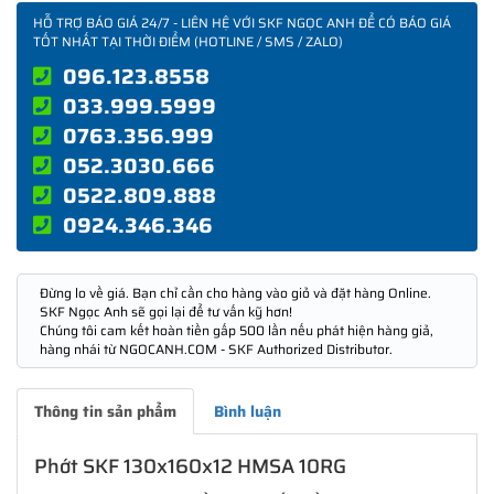
HỖ TRỢ BÁO GIÁ 24/7 - LIÊN HỆ VỚI SKF NGỌC ANH ĐỂ CÓ BÁO GIÁ
TỐT NHẤT TẠI THỜI ĐIỂM (HOTLINE / SMS / ZALO)
096.123.8558
033.999.5999
0763.356.999
052.3030.666
0522.809.888
0924.346.346
Đừng lo về giá. Bạn chỉ cần cho hàng vào giỏ và đặt hàng Online.
SKF Ngọc Anh sẽ gọi lại để tư vấn kỹ hơn!
Chúng tôi cam kết hoàn tiền gấp 500 lần nếu phát hiện hàng giả,
hàng nhái từ NGOCANH.COM - SKF Authorized Distributor.
Thông tin sản phẩm
Bình luận
Phớt SKF 130x160x12 HMSA 10RG