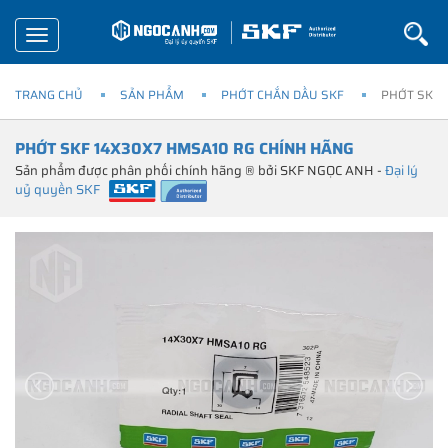
Toggle
navigation
TRANG CHỦ
SẢN PHẨM
PHỚT CHẮN DẦU SKF
PHỚT SKF 
PHỚT SKF 14X30X7 HMSA10 RG CHÍNH HÃNG
Sản phẩm được phân phối chính hãng ® bởi SKF NGỌC ANH -
Đại lý
uỷ quyền SKF