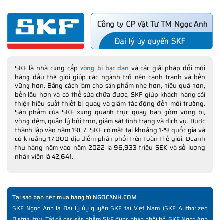
SKF là nhà cung cấp
vòng bi bạc đạn
và các giải pháp đổi mới
hàng đầu thế giới giúp các ngành trở nên cạnh tranh và bền
vững hơn. Bằng cách làm cho sản phẩm nhẹ hơn, hiệu quả hơn,
bền lâu hơn và có thể sửa chữa được, SKF giúp khách hàng cải
thiện hiệu suất thiết bị quay và giảm tác động đến môi trường.
Sản phẩm của SKF xung quanh trục quay bao gồm vòng bi,
vòng đệm, quản lý bôi trơn, giám sát tình trạng và dịch vụ. Được
thành lập vào năm 1907, SKF có mặt tại khoảng 129 quốc gia và
có khoảng 17.000 địa điểm phân phối trên toàn thế giới. Doanh
thu hàng năm vào năm 2022 là 96,933 triệu SEK và số lượng
nhân viên là 42,641.
Tại sao bạn nên mua hàng từ NGOCANH.COM
SKF Ngọc Anh là Đại lý ủy quyền SKF tại Việt Nam (SKF Authorized
Distributor). Tất cả các sản phẩm SKF được phân phối bởi SKF Ngọc Anh