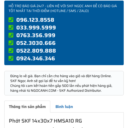
HỖ TRỢ BÁO GIÁ 24/7 - LIÊN HỆ VỚI SKF NGỌC ANH ĐỂ CÓ BÁO GIÁ
TỐT NHẤT TẠI THỜI ĐIỂM (HOTLINE / SMS / ZALO)
096.123.8558
033.999.5999
0763.356.999
052.3030.666
0522.809.888
0924.346.346
Đừng lo về giá. Bạn chỉ cần cho hàng vào giỏ và đặt hàng Online.
SKF Ngọc Anh sẽ gọi lại để tư vấn kỹ hơn!
Chúng tôi cam kết hoàn tiền gấp 500 lần nếu phát hiện hàng giả,
hàng nhái từ NGOCANH.COM - SKF Authorized Distributor.
Thông tin sản phẩm
Bình luận
Phớt SKF 14x30x7 HMSA10 RG