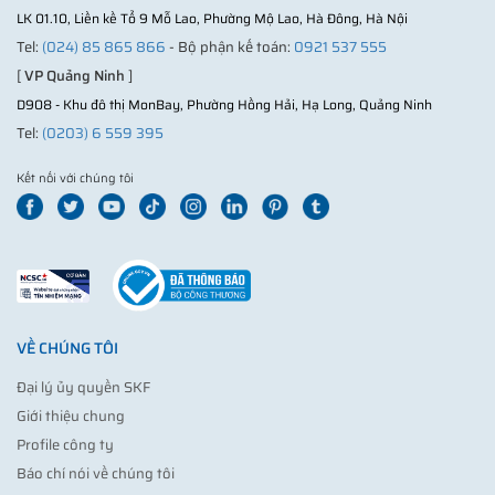
LK 01.10, Liền kề Tổ 9 Mỗ Lao, Phường Mộ Lao, Hà Đông, Hà Nội
Tel:
(024) 85 865 866
- Bộ phận kế toán:
0921 537 555
[
VP Quảng Ninh
]
D908 - Khu đô thị MonBay, Phường Hồng Hải, Hạ Long, Quảng Ninh
Tel:
(0203) 6 559 395
Kết nối với chúng tôi
VỀ CHÚNG TÔI
Đại lý ủy quyền SKF
Giới thiệu chung
Profile công ty
Báo chí nói về chúng tôi