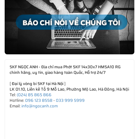
SKF NGỌC ANH - Địa chỉ mua Phớt SKF 14x30x7 HMSA10 RG
chính hãng, uy tín, giao hàng toàn Quốc, Hỗ trợ 24/7
[
Đại lý vòng bi SKF tại Hà Nội
]
LK 01.10, Liền kề Tổ 9 Mỗ Lao, Phường Mộ Lao, Hà Đông, Hà Nội
Tel:
(024) 85 865 866
Hotline:
096 123 8558
-
033 999 5999
Email:
info@ngocanh.com