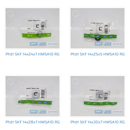
đến sản xuất số lượng lớn, từ lắp cho thiết bị ban đầu đến thị
trường thay thế sau đó.
Phớt SKF 14x24x7 HMSA10 RG
Phớt SKF 14x25x5 HMSA10 RG
Phớt SKF 14x28x7 HMSA10 RG
Phớt SKF 14x30x7 HMSA10 RG