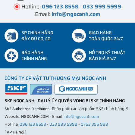
Hotline:
096 123 8558
-
033 999 5999
Email:
info@ngocanh.com
SP CHÍNH HÃNG
GIAO HÀNG
ĐẦY ĐỦ CO, CQ
TOÀN QUỐC 24/7
BẢO HÀNH
HỖ TRỢ KỸ THUẬT
CHÍNH HÃNG
BÁO GIÁ 24/7
CÔNG TY CP VẬT TƯ THƯƠNG MẠI NGỌC ANH
SKF NGỌC ANH - ĐẠI LÝ ỦY QUYỀN VÒNG BI SKF CHÍNH HÃNG
- Phân phối các sản phẩm SKF chính hãng ®
SKF Authorized Distributor
Website:
NGOCANH.COM
- Email:
info@ngocanh.com
Hotline:
096 123 8558
-
033 999 5999
-
0763 356 999
[
VP Hà Nội
]