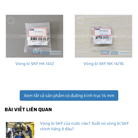
Giá bán và nơi bán Phớt chắn dầu SKF chính hãng uy
tín
Để có báo giá Phớt SKF 14x30x7 HMSA10 RG tốt nhất, hãy liên
hệ với
SKF Ngọc Anh - Đại lý ủy quyền SKF
(
SKF Authorized
Vòng bi SKF HK 1412
Vòng bi SKF NK 14/16
Distributor
)
Sản phẩm chính hãng, giao hàng toàn quốc
Xem tất cả sản phẩm có đường kính trục 14 mm
BÀI VIẾT LIÊN QUAN
Vòng bi SKF của nước nào? Xuất xứ vòng bi SKF
chính hãng ở đâu?