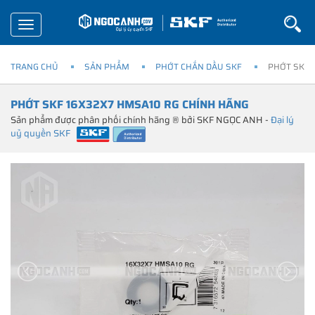
Toggle
navigation
TRANG CHỦ
SẢN PHẨM
PHỚT CHẮN DẦU SKF
PHỚT SKF 
PHỚT SKF 16X32X7 HMSA10 RG CHÍNH HÃNG
Sản phẩm được phân phối chính hãng ® bởi SKF NGỌC ANH -
Đại lý
uỷ quyền SKF