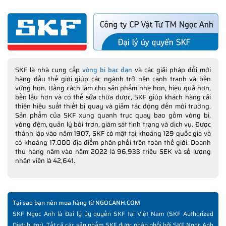
SKF là nhà cung cấp
vòng bi bạc đạn
và các giải pháp đổi mới
hàng đầu thế giới giúp các ngành trở nên cạnh tranh và bền
vững hơn. Bằng cách làm cho sản phẩm nhẹ hơn, hiệu quả hơn,
bền lâu hơn và có thể sửa chữa được, SKF giúp khách hàng cải
thiện hiệu suất thiết bị quay và giảm tác động đến môi trường.
Sản phẩm của SKF xung quanh trục quay bao gồm vòng bi,
vòng đệm, quản lý bôi trơn, giám sát tình trạng và dịch vụ. Được
thành lập vào năm 1907, SKF có mặt tại khoảng 129 quốc gia và
có khoảng 17.000 địa điểm phân phối trên toàn thế giới. Doanh
thu hàng năm vào năm 2022 là 96,933 triệu SEK và số lượng
nhân viên là 42,641.
Tại sao bạn nên mua hàng từ NGOCANH.COM
SKF Ngọc Anh là Đại lý ủy quyền SKF tại Việt Nam (SKF Authorized
Distributor). Tất cả các sản phẩm SKF được phân phối bởi SKF Ngọc Anh