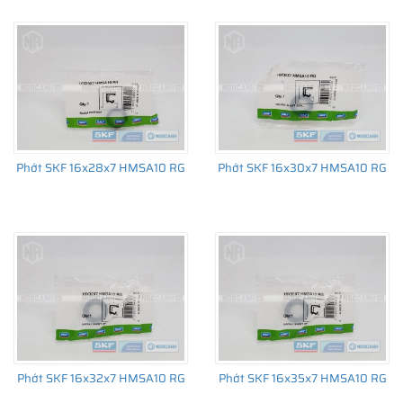
đến sản xuất số lượng lớn, từ lắp cho thiết bị ban đầu đến thị
trường thay thế sau đó.
Phớt SKF 16x28x7 HMSA10 RG
Phớt SKF 16x30x7 HMSA10 RG
Phớt SKF 16x32x7 HMSA10 RG
Phớt SKF 16x35x7 HMSA10 RG