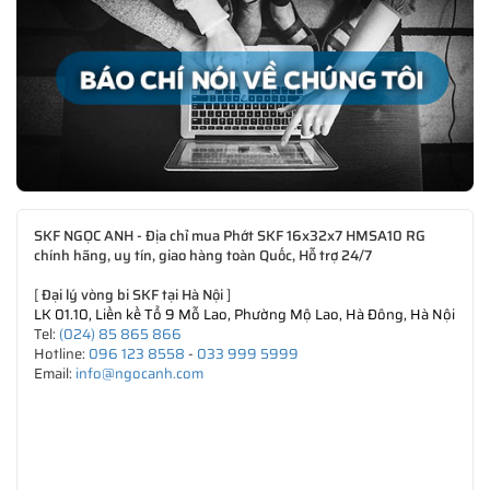
SKF NGỌC ANH - Địa chỉ mua Phớt SKF 16x32x7 HMSA10 RG
chính hãng, uy tín, giao hàng toàn Quốc, Hỗ trợ 24/7
[
Đại lý vòng bi SKF tại Hà Nội
]
LK 01.10, Liền kề Tổ 9 Mỗ Lao, Phường Mộ Lao, Hà Đông, Hà Nội
Tel:
(024) 85 865 866
Hotline:
096 123 8558
-
033 999 5999
Email:
info@ngocanh.com