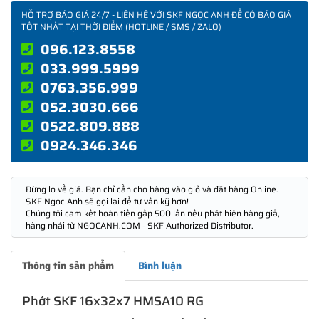
HỖ TRỢ BÁO GIÁ 24/7 - LIÊN HỆ VỚI SKF NGỌC ANH ĐỂ CÓ BÁO GIÁ
TỐT NHẤT TẠI THỜI ĐIỂM (HOTLINE / SMS / ZALO)
096.123.8558
033.999.5999
0763.356.999
052.3030.666
0522.809.888
0924.346.346
Đừng lo về giá. Bạn chỉ cần cho hàng vào giỏ và đặt hàng Online.
SKF Ngọc Anh sẽ gọi lại để tư vấn kỹ hơn!
Chúng tôi cam kết hoàn tiền gấp 500 lần nếu phát hiện hàng giả,
hàng nhái từ NGOCANH.COM - SKF Authorized Distributor.
Thông tin sản phẩm
Bình luận
Phớt SKF 16x32x7 HMSA10 RG