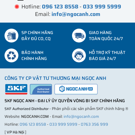
Hotline:
096 123 8558
-
033 999 5999
Email:
info@ngocanh.com
SP CHÍNH HÃNG
GIAO HÀNG
ĐẦY ĐỦ CO, CQ
TOÀN QUỐC 24/7
BẢO HÀNH
HỖ TRỢ KỸ THUẬT
CHÍNH HÃNG
BÁO GIÁ 24/7
CÔNG TY CP VẬT TƯ THƯƠNG MẠI NGỌC ANH
SKF NGỌC ANH - ĐẠI LÝ ỦY QUYỀN VÒNG BI SKF CHÍNH HÃNG
- Phân phối các sản phẩm SKF chính hãng ®
SKF Authorized Distributor
Website:
NGOCANH.COM
- Email:
info@ngocanh.com
Hotline:
096 123 8558
-
033 999 5999
-
0763 356 999
[
VP Hà Nội
]