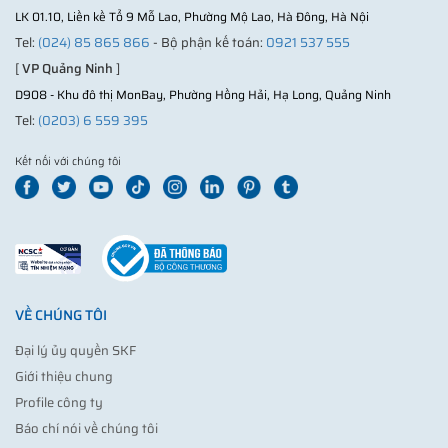
LK 01.10, Liền kề Tổ 9 Mỗ Lao, Phường Mộ Lao, Hà Đông, Hà Nội
Tel:
(024) 85 865 866
- Bộ phận kế toán:
0921 537 555
[
VP Quảng Ninh
]
D908 - Khu đô thị MonBay, Phường Hồng Hải, Hạ Long, Quảng Ninh
Tel:
(0203) 6 559 395
Kết nối với chúng tôi
VỀ CHÚNG TÔI
Đại lý ủy quyền SKF
Giới thiệu chung
Profile công ty
Báo chí nói về chúng tôi