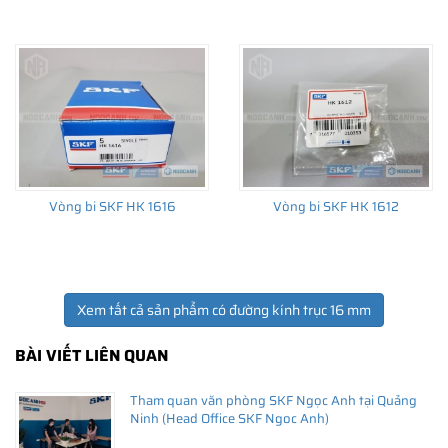
Giá bán và nơi bán Phớt chắn dầu SKF chính hãng uy
tín
Để có báo giá Phớt SKF 16x32x7 HMSA10 RG tốt nhất, hãy liên
hệ với
SKF Ngọc Anh - Đại lý ủy quyền SKF
(
SKF Authorized
Vòng bi SKF HK 1616
Vòng bi SKF HK 1612
Distributor
)
Sản phẩm chính hãng, giao hàng toàn quốc
Xem tất cả sản phẩm có đường kính trục 16 mm
BÀI VIẾT LIÊN QUAN
Tham quan văn phòng SKF Ngọc Anh tại Quảng
Ninh (Head Office SKF Ngoc Anh)