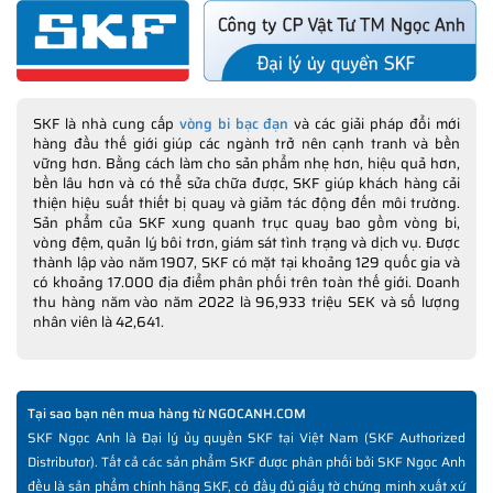
SKF là nhà cung cấp
vòng bi bạc đạn
và các giải pháp đổi mới
hàng đầu thế giới giúp các ngành trở nên cạnh tranh và bền
vững hơn. Bằng cách làm cho sản phẩm nhẹ hơn, hiệu quả hơn,
bền lâu hơn và có thể sửa chữa được, SKF giúp khách hàng cải
thiện hiệu suất thiết bị quay và giảm tác động đến môi trường.
Sản phẩm của SKF xung quanh trục quay bao gồm vòng bi,
vòng đệm, quản lý bôi trơn, giám sát tình trạng và dịch vụ. Được
thành lập vào năm 1907, SKF có mặt tại khoảng 129 quốc gia và
có khoảng 17.000 địa điểm phân phối trên toàn thế giới. Doanh
thu hàng năm vào năm 2022 là 96,933 triệu SEK và số lượng
nhân viên là 42,641.
Tại sao bạn nên mua hàng từ NGOCANH.COM
SKF Ngọc Anh là Đại lý ủy quyền SKF tại Việt Nam (SKF Authorized
Distributor). Tất cả các sản phẩm SKF được phân phối bởi SKF Ngọc Anh
đều là sản phẩm chính hãng SKF, có đầy đủ giấy tờ chứng minh xuất xứ