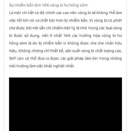
Sự nhiễm bẩn làm 14% vòng bi hư hỏng sớm
Là một chi tiết có độ chính xác cao nên vòng bi sẽ không thể làm
việc tốt khi nó và chất bôi trơn bị nhiễm bẩn. Vì vòng bi có phớt
che được bôi mỡ sẵn chỉ chiếm một tỷ lệ nhỏ trong các loại vòng
bi được sử dụng, nên ít nhất 14% các trường hợp vòng bi hư
hỏng sớm là do bị nhiễm bẩn vì không được che che chắn hữu
hiệu. Không những chỉ thiết kế, sản xuất vòng bi chất lượng cao,
SKF còn có thể đưa ra được các giải pháp làm kín trong những
môi trường làm việc khắc nghiệt nhất.