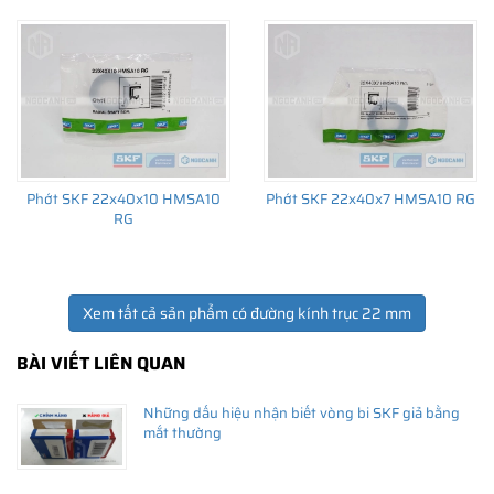
Giá bán và nơi bán Phớt chắn dầu SKF chính hãng uy
tín
Để có báo giá Phớt SKF 22x32x7 HMSA10 RG tốt nhất, hãy liên
hệ với
SKF Ngọc Anh - Đại lý ủy quyền SKF
(
SKF Authorized
Phớt SKF 22x40x10 HMSA10
Phớt SKF 22x40x7 HMSA10 RG
Distributor
)
RG
Sản phẩm chính hãng, giao hàng toàn quốc
Xem tất cả sản phẩm có đường kính trục 22 mm
BÀI VIẾT LIÊN QUAN
Những dấu hiệu nhận biết vòng bi SKF giả bằng
mắt thường