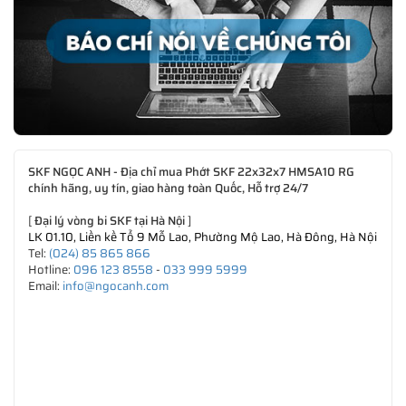
SKF NGỌC ANH - Địa chỉ mua Phớt SKF 22x32x7 HMSA10 RG
chính hãng, uy tín, giao hàng toàn Quốc, Hỗ trợ 24/7
[
Đại lý vòng bi SKF tại Hà Nội
]
LK 01.10, Liền kề Tổ 9 Mỗ Lao, Phường Mộ Lao, Hà Đông, Hà Nội
Tel:
(024) 85 865 866
Hotline:
096 123 8558
-
033 999 5999
Email:
info@ngocanh.com