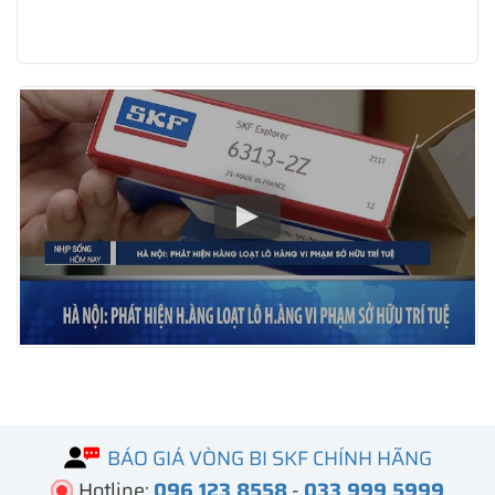
BÁO GIÁ VÒNG BI SKF CHÍNH HÃNG
Hotline:
096 123 8558
-
033 999 5999