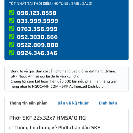
TỐT NHẤT TẠI THỜI ĐIỂM (HOTLINE / SMS / ZALO)
096.123.8558
033.999.5999
0763.356.999
052.3030.666
0522.809.888
0924.346.346
Đừng lo về giá. Bạn chỉ cần cho hàng vào giỏ và đặt hàng Online.
SKF Ngọc Anh sẽ gọi lại để tư vấn kỹ hơn!
Chúng tôi cam kết hoàn tiền gấp 500 lần nếu phát hiện hàng giả,
hàng nhái từ NGOCANH.COM - SKF Authorized Distributor.
Thông tin sản phẩm
Bản vẽ kỹ thuật
Bình luận
Phớt SKF 22x32x7 HMSA10 RG
✅ Thông tin chung về Phớt chắn dầu SKF