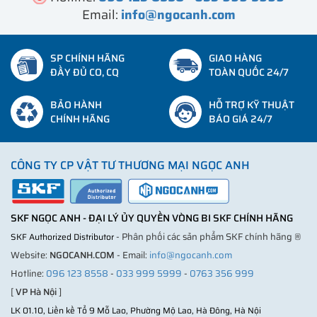
Email:
info@ngocanh.com
SP CHÍNH HÃNG
GIAO HÀNG
ĐẦY ĐỦ CO, CQ
TOÀN QUỐC 24/7
BẢO HÀNH
HỖ TRỢ KỸ THUẬT
CHÍNH HÃNG
BÁO GIÁ 24/7
CÔNG TY CP VẬT TƯ THƯƠNG MẠI NGỌC ANH
SKF NGỌC ANH - ĐẠI LÝ ỦY QUYỀN VÒNG BI SKF CHÍNH HÃNG
- Phân phối các sản phẩm SKF chính hãng ®
SKF Authorized Distributor
Website:
NGOCANH.COM
- Email:
info@ngocanh.com
Hotline:
096 123 8558
-
033 999 5999
-
0763 356 999
[
VP Hà Nội
]
LK 01.10, Liền kề Tổ 9 Mỗ Lao, Phường Mộ Lao, Hà Đông, Hà Nội