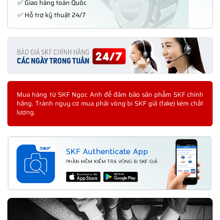
✅ Giao hàng toàn Quốc
✅ Hỗ trợ kỹ thuật 24/7
Mua hàng từ SKF Ngọc Anh để đảm bảo sản phẩm SKF chính
hãng. Tránh nguy cơ mua phải vòng bi SKF giả (fake) kém chất
lượng.