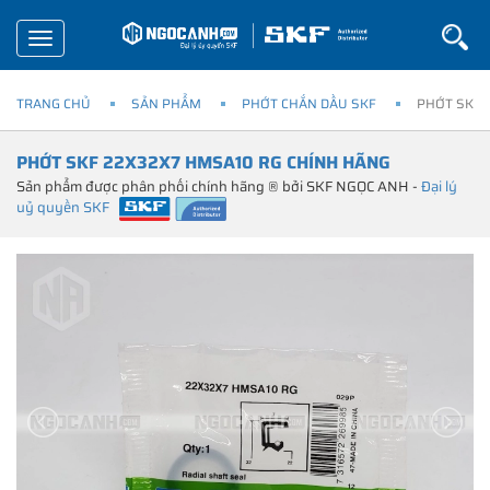
Toggle
navigation
TRANG CHỦ
SẢN PHẨM
PHỚT CHẮN DẦU SKF
PHỚT SKF 
PHỚT SKF 22X32X7 HMSA10 RG CHÍNH HÃNG
Sản phẩm được phân phối chính hãng ® bởi SKF NGỌC ANH -
Đại lý
uỷ quyền SKF