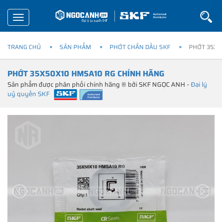
Toggle
navigation
TRANG CHỦ
SẢN PHẨM
PHỚT CHẮN DẦU SKF
PHỚT 35X5
PHỚT 35X50X10 HMSA10 RG CHÍNH HÃNG
Sản phẩm được phân phối chính hãng ® bởi SKF NGỌC ANH -
Đại lý
uỷ quyền SKF