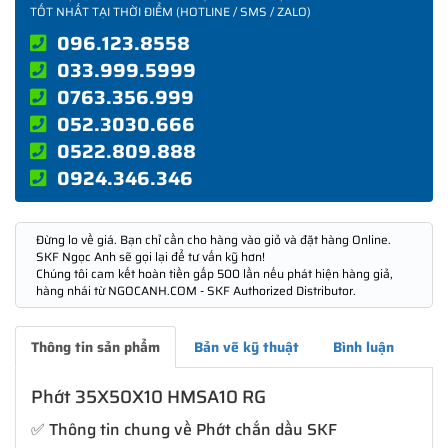
TỐT NHẤT TẠI THỜI ĐIỂM (HOTLINE / SMS / ZALO)
096.123.8558
033.999.5999
0763.356.999
052.3030.666
0522.809.888
0924.346.346
Đừng lo về giá. Bạn chỉ cần cho hàng vào giỏ và đặt hàng Online.
SKF Ngọc Anh sẽ gọi lại để tư vấn kỹ hơn!
Chúng tôi cam kết hoàn tiền gấp 500 lần nếu phát hiện hàng giả,
hàng nhái từ NGOCANH.COM - SKF Authorized Distributor.
Thông tin sản phẩm
Bản vẽ kỹ thuật
Bình luận
Phớt 35X50X10 HMSA10 RG
✅ Thông tin chung về Phớt chắn dầu SKF