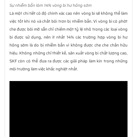
Sự nhiễm bẩn làm 14% vòng bi hư hỏng sớm
Là một chi tiết có độ chính xác cao nên vòng bi sẽ không thể làm
việc tốt khi nó và chất bôi trơn bị nhiễm bẩn. Vì vòng bi có phớt
che được bôi mỡ sẵn chỉ chiếm một tỷ lệ nhỏ trong các loại vòng
bi được sử dụng, nên ít nhất 14% các trường hợp vòng bi hư
hỏng sớm là do bị nhiễm bẩn vì không được che che chắn hữu
hiệu. Không những chỉ thiết kế, sản xuất vòng bi chất lượng cao,
SKF còn có thể đưa ra được các giải pháp làm kín trong những
môi trường làm việc khắc nghiệt nhất.