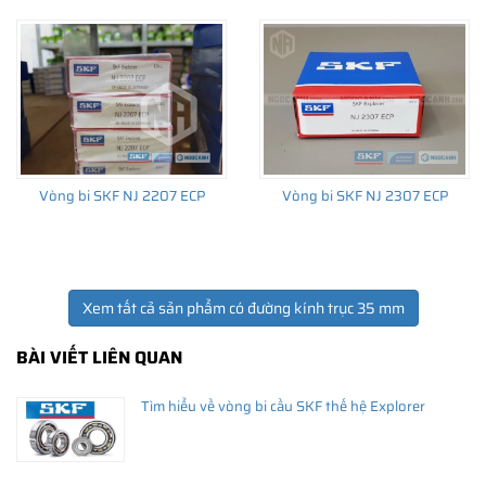
Giá bán và nơi bán Phớt chắn dầu SKF chính hãng uy
tín
Để có báo giá Phớt 35X50X10 HMSA10 RG tốt nhất, hãy liên hệ
với
SKF Ngọc Anh - Đại lý ủy quyền SKF
(
SKF Authorized
Vòng bi SKF NJ 2207 ECP
Vòng bi SKF NJ 2307 ECP
Distributor
)
Sản phẩm chính hãng, giao hàng toàn quốc
Xem tất cả sản phẩm có đường kính trục 35 mm
BÀI VIẾT LIÊN QUAN
Tìm hiểu về vòng bi cầu SKF thế hệ Explorer