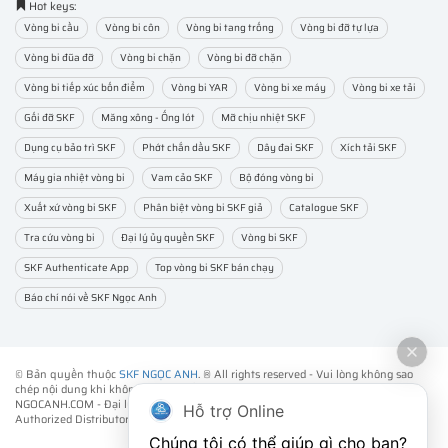
Hot keys:
Vòng bi cầu
Vòng bi côn
Vòng bi tang trống
Vòng bi đỡ tự lựa
Vòng bi đũa đỡ
Vòng bi chặn
Vòng bi đỡ chặn
Vòng bi tiếp xúc bốn điểm
Vòng bi YAR
Vòng bi xe máy
Vòng bi xe tải
Gối đỡ SKF
Măng xông - Ống lót
Mỡ chịu nhiệt SKF
Dụng cụ bảo trì SKF
Phớt chắn dầu SKF
Dây đai SKF
Xích tải SKF
Máy gia nhiệt vòng bi
Vam cảo SKF
Bộ đóng vòng bi
Xuất xứ vòng bi SKF
Phân biệt vòng bi SKF giả
Catalogue SKF
Tra cứu vòng bi
Đại lý ủy quyền SKF
Vòng bi SKF
SKF Authenticate App
Top vòng bi SKF bán chạy
Báo chí nói về SKF Ngọc Anh
© Bản quyền thuộc
SKF NGỌC ANH
. ® All rights reserved - Vui lòng không sao
chép nội dung khi không được sự đồng ý của chúng tôi.
NGOCANH.COM - Đại lý ủy quyền vòng bi bạc đạn SKF chính hãng -
SKF
Hỗ trợ Online
Authorized Distributor
- Phân phối các sản phẩm SKF chính hãng tại Việt Nam.
Chúng tôi có thể giúp gì cho bạn?