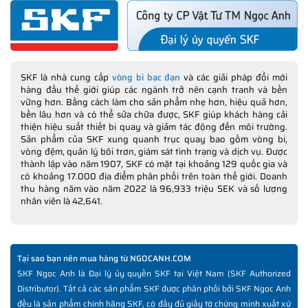
SKF là nhà cung cấp
vòng bi bạc đạn
và các giải pháp đổi mới
hàng đầu thế giới giúp các ngành trở nên cạnh tranh và bền
vững hơn. Bằng cách làm cho sản phẩm nhẹ hơn, hiệu quả hơn,
bền lâu hơn và có thể sửa chữa được, SKF giúp khách hàng cải
thiện hiệu suất thiết bị quay và giảm tác động đến môi trường.
Sản phẩm của SKF xung quanh trục quay bao gồm vòng bi,
vòng đệm, quản lý bôi trơn, giám sát tình trạng và dịch vụ. Được
thành lập vào năm 1907, SKF có mặt tại khoảng 129 quốc gia và
có khoảng 17.000 địa điểm phân phối trên toàn thế giới. Doanh
thu hàng năm vào năm 2022 là 96,933 triệu SEK và số lượng
nhân viên là 42,641.
Tại sao bạn nên mua hàng từ NGOCANH.COM
SKF Ngọc Anh là Đại lý ủy quyền SKF tại Việt Nam (SKF Authorized
Distributor). Tất cả các sản phẩm SKF được phân phối bởi SKF Ngọc Anh
đều là sản phẩm chính hãng SKF, có đầy đủ giấy tờ chứng minh xuất xứ