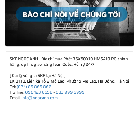
SKF NGỌC ANH - Địa chỉ mua Phớt 35X50X10 HMSA10 RG chính
hãng, uy tín, giao hàng toàn Quốc, Hỗ trợ 24/7
[
Đại lý vòng bi SKF tại Hà Nội
]
LK 01.10, Liền kề Tổ 9 Mỗ Lao, Phường Mộ Lao, Hà Đông, Hà Nội
Tel:
(024) 85 865 866
Hotline:
096 123 8558
-
033 999 5999
Email:
info@ngocanh.com