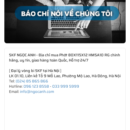
SKF NGỌC ANH - Địa chỉ mua Phớt 80X115X12 HMSA10 RG chính
hãng, uy tín, giao hàng toàn Quốc, Hỗ trợ 24/7
[
Đại lý vòng bi SKF tại Hà Nội
]
LK 01.10, Liền kề Tổ 9 Mỗ Lao, Phường Mộ Lao, Hà Đông, Hà Nội
Tel:
(024) 85 865 866
Hotline:
096 123 8558
-
033 999 5999
Email:
info@ngocanh.com