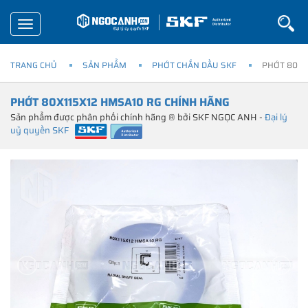
Toggle
navigation
TRANG CHỦ
SẢN PHẨM
PHỚT CHẮN DẦU SKF
PHỚT 80X1
PHỚT 80X115X12 HMSA10 RG CHÍNH HÃNG
Sản phẩm được phân phối chính hãng ® bởi SKF NGỌC ANH -
Đại lý
uỷ quyền SKF