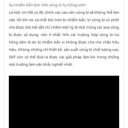
Sự nhiễm bẩn làm 14% vòng bi hư hỏng sớm
Là một chi tiết có độ chính xác cao nên vòng bi sẽ không thể làm
việc tốt khi nó và chất bôi trơn bị nhiễm bẩn. Vì vòng bi có phớt
che được bôi mỡ sẵn chỉ chiếm một tỷ lệ nhỏ trong các loại vòng
bi được sử dụng, nên ít nhất 14% các trường hợp vòng bi hư
hỏng sớm là do bị nhiễm bẩn vì không được che che chắn hữu
hiệu. Không những chỉ thiết kế, sản xuất vòng bi chất lượng cao,
SKF còn có thể đưa ra được các giải pháp làm kín trong những
môi trường làm việc khắc nghiệt nhất.