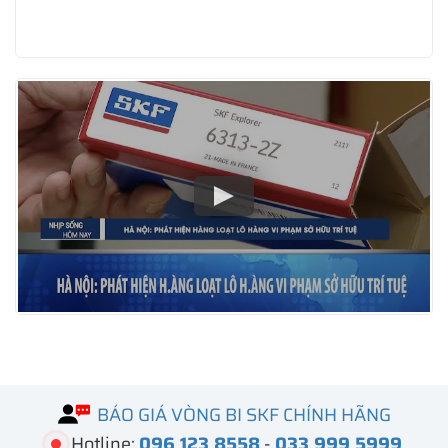
BÁO GIÁ VÒNG BI SKF CHÍNH HÃNG
Hotline:
096 123 8558
-
033 999 5999