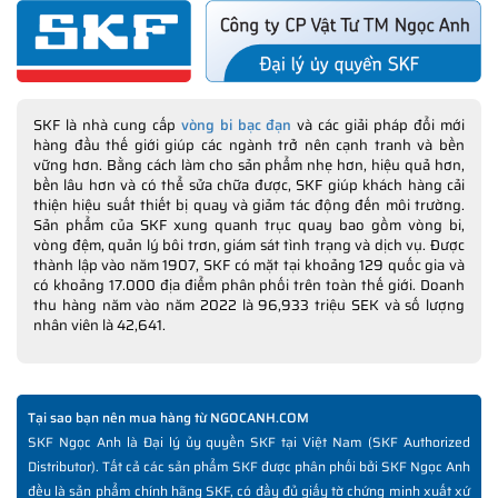
SKF là nhà cung cấp
vòng bi bạc đạn
và các giải pháp đổi mới
hàng đầu thế giới giúp các ngành trở nên cạnh tranh và bền
vững hơn. Bằng cách làm cho sản phẩm nhẹ hơn, hiệu quả hơn,
bền lâu hơn và có thể sửa chữa được, SKF giúp khách hàng cải
thiện hiệu suất thiết bị quay và giảm tác động đến môi trường.
Sản phẩm của SKF xung quanh trục quay bao gồm vòng bi,
vòng đệm, quản lý bôi trơn, giám sát tình trạng và dịch vụ. Được
thành lập vào năm 1907, SKF có mặt tại khoảng 129 quốc gia và
có khoảng 17.000 địa điểm phân phối trên toàn thế giới. Doanh
thu hàng năm vào năm 2022 là 96,933 triệu SEK và số lượng
nhân viên là 42,641.
Tại sao bạn nên mua hàng từ NGOCANH.COM
SKF Ngọc Anh là Đại lý ủy quyền SKF tại Việt Nam (SKF Authorized
Distributor). Tất cả các sản phẩm SKF được phân phối bởi SKF Ngọc Anh
đều là sản phẩm chính hãng SKF, có đầy đủ giấy tờ chứng minh xuất xứ