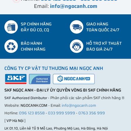
Email:
info@ngocanh.com
SP CHÍNH HÃNG
GIAO HÀNG
ĐẦY ĐỦ CO, CQ
TOÀN QUỐC 24/7
BẢO HÀNH
HỖ TRỢ KỸ THUẬT
CHÍNH HÃNG
BÁO GIÁ 24/7
CÔNG TY CP VẬT TƯ THƯƠNG MẠI NGỌC ANH
SKF NGỌC ANH - ĐẠI LÝ ỦY QUYỀN VÒNG BI SKF CHÍNH HÃNG
- Phân phối các sản phẩm SKF chính hãng ®
SKF Authorized Distributor
Website:
NGOCANH.COM
- Email:
info@ngocanh.com
Hotline:
096 123 8558
-
033 999 5999
-
0763 356 999
[
VP Hà Nội
]
LK 01.10, Liền kề Tổ 9 Mỗ Lao, Phường Mộ Lao, Hà Đông, Hà Nội