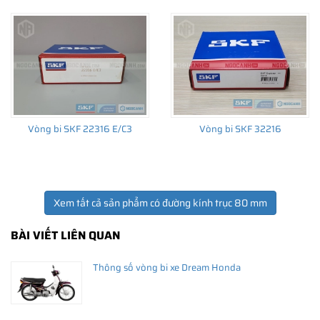
Giá bán và nơi bán Phớt chắn dầu SKF chính hãng uy
tín
Để có báo giá Phớt 80X115X12 HMSA10 RG tốt nhất, hãy liên hệ
với
SKF Ngọc Anh - Đại lý ủy quyền SKF
(
SKF Authorized
Vòng bi SKF 22316 E/C3
Vòng bi SKF 32216
Distributor
)
Sản phẩm chính hãng, giao hàng toàn quốc
Xem tất cả sản phẩm có đường kính trục 80 mm
BÀI VIẾT LIÊN QUAN
Thông số vòng bi xe Dream Honda