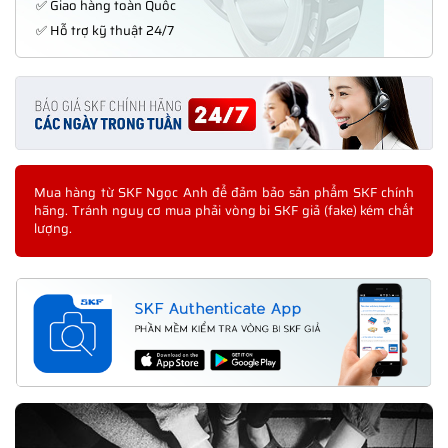
✅ Giao hàng toàn Quốc
✅ Hỗ trợ kỹ thuật 24/7
Mua hàng từ SKF Ngọc Anh để đảm bảo sản phẩm SKF chính
hãng. Tránh nguy cơ mua phải vòng bi SKF giả (fake) kém chất
lượng.