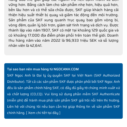
vững hơn. Bằng cách làm cho sản phẩm nhẹ hơn, hiệu quả hơn,
bền lâu hơn và có thể sửa chữa được, SKF giúp khách hàng cải
thiện hiệu suất thiết bị quay và giảm tác động đến môi trường.
Sản phẩm của SKF xung quanh trục quay bao gồm vòng bi,
vòng đệm, quản lý bôi trơn, giám sát tình trạng và dịch vụ. Được
thành lập vào năm 1907, SKF có mặt tại khoảng 129 quốc gia và
có khoảng 17.000 địa điểm phân phối trên toàn thế giới. Doanh
thu hàng năm vào năm 2022 là 96,933 triệu SEK và số lượng
nhân viên là 42,641.
Tại sao bạn nên mua hàng từ NGOCANH.COM
SKF Ngọc Anh là Đại lý ủy quyền SKF tại Việt Nam (SKF Authorized
Distributor). Tất cả các sản phẩm SKF được phân phối bởi SKF Ngọc Anh
đều là sản phẩm chính hãng SKF, có đầy đủ giấy tờ chứng minh xuất xứ
và chất lượng (CO,CQ). Vui lòng sử dụng phần mềm SKF Authenticate
(miễn phí) để tránh mua phải sản phẩm SKF giả trôi nổi trên thị trường.
Liên hệ với chúng tôi nếu bạn cần trợ giúp thông tin về sản phẩm SKF
chính hãng. [
Xem chi tiết tại đây
]