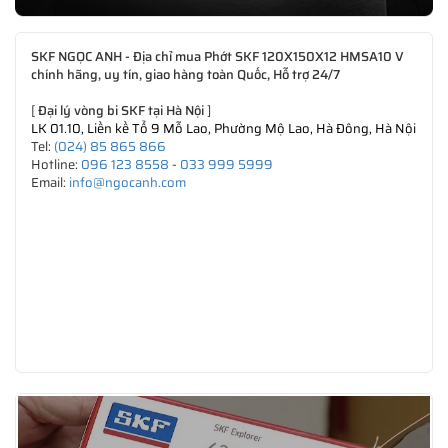
SKF NGỌC ANH - Địa chỉ mua Phớt SKF 120X150X12 HMSA10 V
chính hãng, uy tín, giao hàng toàn Quốc, Hỗ trợ 24/7
[
Đại lý vòng bi SKF tại Hà Nội
]
LK 01.10, Liền kề Tổ 9 Mỗ Lao, Phường Mộ Lao, Hà Đông, Hà Nội
Tel:
(024) 85 865 866
Hotline:
096 123 8558
-
033 999 5999
Email:
info@ngocanh.com