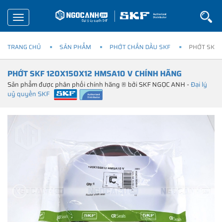
Toggle
navigation
TRANG CHỦ
SẢN PHẨM
PHỚT CHẮN DẦU SKF
PHỚT SKF 
PHỚT SKF 120X150X12 HMSA10 V CHÍNH HÃNG
Sản phẩm được phân phối chính hãng ® bởi SKF NGỌC ANH -
Đại lý
uỷ quyền SKF