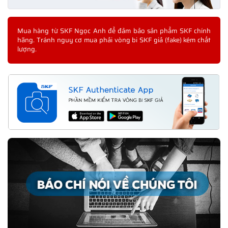
Mua hàng từ SKF Ngọc Anh để đảm bảo sản phẩm SKF chính
hãng. Tránh nguy cơ mua phải vòng bi SKF giả (fake) kém chất
lượng.