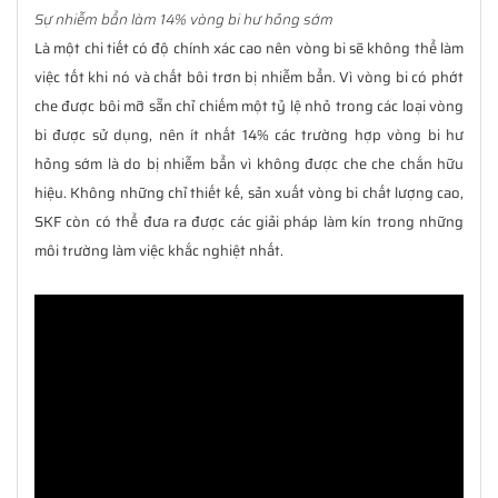
Sự nhiễm bẩn làm 14% vòng bi hư hỏng sớm
Là một chi tiết có độ chính xác cao nên vòng bi sẽ không thể làm
việc tốt khi nó và chất bôi trơn bị nhiễm bẩn. Vì vòng bi có phớt
che được bôi mỡ sẵn chỉ chiếm một tỷ lệ nhỏ trong các loại vòng
bi được sử dụng, nên ít nhất 14% các trường hợp vòng bi hư
hỏng sớm là do bị nhiễm bẩn vì không được che che chắn hữu
hiệu. Không những chỉ thiết kế, sản xuất vòng bi chất lượng cao,
SKF còn có thể đưa ra được các giải pháp làm kín trong những
môi trường làm việc khắc nghiệt nhất.