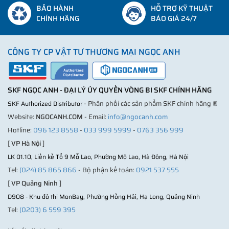
BẢO HÀNH
HỖ TRỢ KỸ THUẬT
CHÍNH HÃNG
BÁO GIÁ 24/7
CÔNG TY CP VẬT TƯ THƯƠNG MẠI NGỌC ANH
SKF NGỌC ANH - ĐẠI LÝ ỦY QUYỀN VÒNG BI SKF CHÍNH HÃNG
- Phân phối các sản phẩm SKF chính hãng ®
SKF Authorized Distributor
Website:
NGOCANH.COM
- Email:
info@ngocanh.com
Hotline:
096 123 8558
-
033 999 5999
-
0763 356 999
[
VP Hà Nội
]
LK 01.10, Liền kề Tổ 9 Mỗ Lao, Phường Mộ Lao, Hà Đông, Hà Nội
Tel:
(024) 85 865 866
- Bộ phận kế toán:
0921 537 555
[
VP Quảng Ninh
]
D908 - Khu đô thị MonBay, Phường Hồng Hải, Hạ Long, Quảng Ninh
Tel:
(0203) 6 559 395