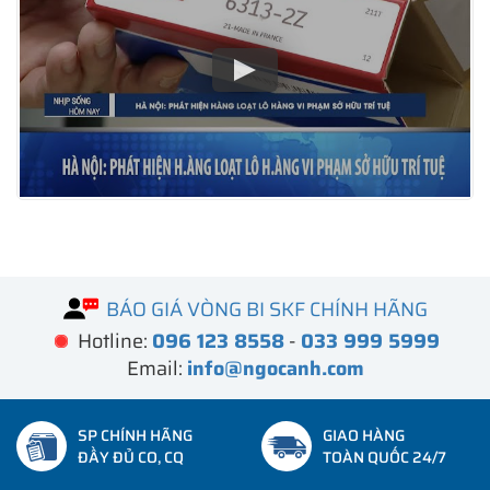
BÁO GIÁ VÒNG BI SKF CHÍNH HÃNG
Hotline:
096 123 8558
-
033 999 5999
Email:
info@ngocanh.com
SP CHÍNH HÃNG
GIAO HÀNG
ĐẦY ĐỦ CO, CQ
TOÀN QUỐC 24/7