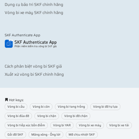
Dụng cụ bảo trì SKF chính hãng
Vòng bi xe máy SKF chính hãng
SKF Authenticate App
Cách phân biệt vòng bi SKF giả
Xuất xứ vòng bi SKF chính hãng
Hot keys:
Vòng bi cầu
Vòng bi côn
Vòng bi tang trống
Vòng bi đỡ tự lựa
Vòng bi đũa đỡ
Vòng bi chặn
Vòng bi đỡ chặn
Vòng bi tiếp xúc bốn điểm
Vòng bi YAR
Vòng bi xe máy
Vòng bi xe tải
Gối đỡ SKF
Măng xông - Ống lót
Mỡ chịu nhiệt SKF