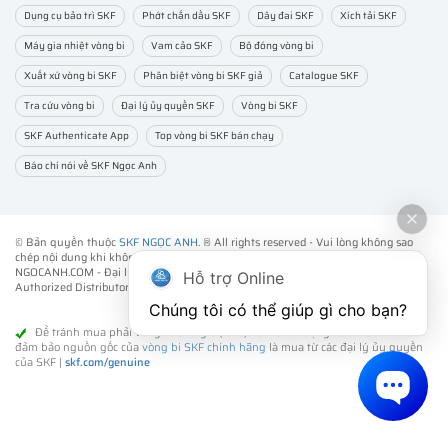
Dụng cụ bảo trì SKF
Phớt chắn dầu SKF
Dây đai SKF
Xích tải SKF
Máy gia nhiệt vòng bi
Vam cảo SKF
Bộ đóng vòng bi
Xuất xứ vòng bi SKF
Phân biệt vòng bi SKF giả
Catalogue SKF
Tra cứu vòng bi
Đại lý ủy quyền SKF
Vòng bi SKF
SKF Authenticate App
Top vòng bi SKF bán chạy
Báo chí nói về SKF Ngọc Anh
© Bản quyền thuộc
SKF NGỌC ANH
. ® All rights reserved - Vui lòng không sao
chép nội dung khi không được sự đồng ý của chúng tôi.
NGOCANH.COM - Đại lý ủy quyền vòng bi bạc đạn SKF chính hãng -
SKF
Hỗ trợ Online
Authorized Distributor
- Phân phối các sản phẩm SKF chính hãng tại Việt Nam.
Chúng tôi có thể giúp gì cho bạn?
Để tránh mua phải vòng bi SKF giả (fake) kém chất lượng. Cách tốt nhất để
đảm bảo nguồn gốc của
vòng bi SKF chính hãng
là mua từ các đại lý ủy quyền
của SKF |
skf.com/genuine