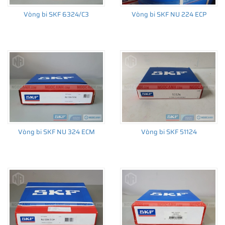
Vòng bi SKF 6324/C3
Vòng bi SKF NU 224 ECP
Giá bán và nơi bán Phớt chắn dầu SKF chính hãng uy
tín
Để có báo giá Phớt SKF 120X150X12 HMSA10 V tốt nhất, hãy
liên hệ với
SKF Ngọc Anh - Đại lý ủy quyền SKF
(
SKF Authorized
Distributor
)
Sản phẩm chính hãng, giao hàng toàn quốc
Vòng bi SKF NU 324 ECM
Vòng bi SKF 51124