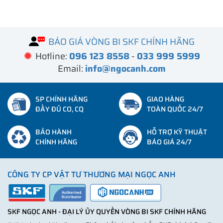
BÁO GIÁ VÒNG BI SKF CHÍNH HÃNG
Hotline:
096 123 8558
-
033 999 5999
Email:
info@ngocanh.com
SP CHÍNH HÃNG
GIAO HÀNG
ĐẦY ĐỦ CO, CQ
TOÀN QUỐC 24/7
BẢO HÀNH
HỖ TRỢ KỸ THUẬT
CHÍNH HÃNG
BÁO GIÁ 24/7
CÔNG TY CP VẬT TƯ THƯƠNG MẠI NGỌC ANH
SKF NGỌC ANH - ĐẠI LÝ ỦY QUYỀN VÒNG BI SKF CHÍNH HÃNG