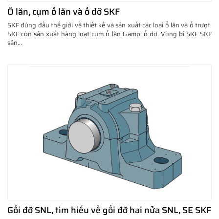
Ổ lăn, cụm ổ lăn và ổ đỡ SKF
SKF đứng đầu thế giới về thiết kế và sản xuất các loại ổ lăn và ổ trượt.
SKF còn sản xuất hàng loạt cụm ổ lăn &amp; ổ đỡ. Vòng bi SKF SKF
sản...
Gối đỡ SNL, tìm hiểu về gối đỡ hai nửa SNL, SE SKF