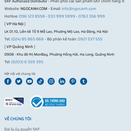
- Phân phối các sản phẩm SKF chính hãng ®
SKF Authorized Distributor
Website:
NGOCANH.COM
- Email:
info@ngocanh.com
Hotline:
096 123 8558
-
033 999 5999
-
0763 356 999
[
VP Hà Nội
]
LK 01.10, Liền kề Tổ 9 Mỗ Lao, Phường Mộ Lao, Hà Đông, Hà Nội
Tel:
(024) 85 865 866
- Bộ phận kế toán:
0921 537 555
[
VP Quảng Ninh
]
D908 - Khu đô thị MonBay, Phường Hồng Hải, Hạ Long, Quảng Ninh
Tel:
(0203) 6 559 395
Kết nối với chúng tôi
VỀ CHÚNG TÔI
Đại lý ủy quyền SKF