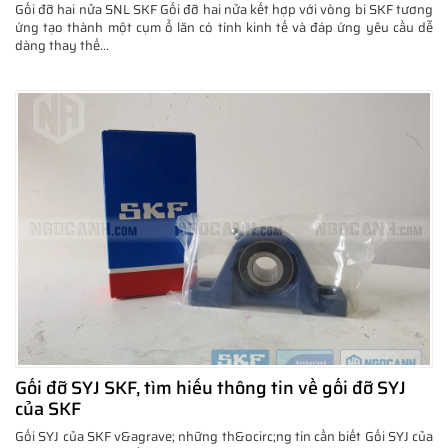
Gối đỡ hai nửa SNL SKF Gối đỡ hai nửa kết hợp với vòng bi SKF tương
ứng tạo thành một cụm ổ lăn có tính kinh tế và đáp ứng yêu cầu dễ
dàng thay thế...
Gối đỡ SYJ SKF, tìm hiểu thông tin về gối đỡ SYJ
của SKF
Gối SYJ của SKF v&agrave; những th&ocirc;ng tin cần biết Gối SYJ của