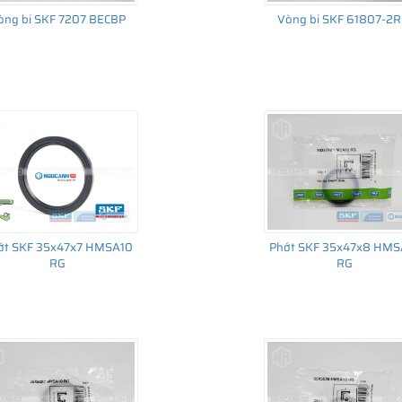
òng bi SKF 7207 BECBP
Vòng bi SKF 61807-2R
ớt SKF 35x47x7 HMSA10
Phớt SKF 35x47x8 HMS
RG
RG