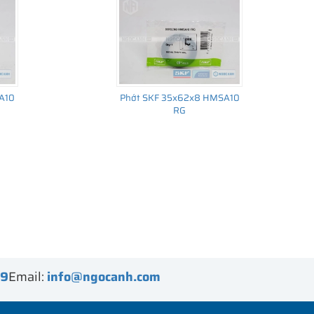
A10
Phớt SKF 35x62x8 HMSA10
RG
99
Email:
info@ngocanh.com