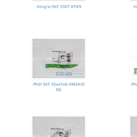
Vòng bi SKF 3307 ATN9
V
Phớt SKF 35x47x6 HMSA10
Ph
RG