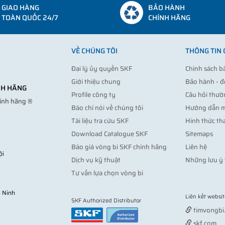
GIAO HÀNG
BẢO HÀNH
TOÀN QUỐC 24/7
CHÍNH HÃNG
VỀ CHÚNG TÔI
THÔNG TIN
Đại lý ủy quyền SKF
Chính sách b
Giới thiệu chung
Bảo hành - đ
ÍNH HÃNG
Profile công ty
Câu hỏi thườ
hính hãng ®
Báo chí nói về chúng tôi
Hướng dẫn 
Tài liệu tra cứu SKF
Hình thức th
Download Catalogue SKF
Sitemaps
Báo giá vòng bi SKF chính hãng
Liên hệ
ội
Dịch vụ kỹ thuật
Những lưu ý 
Tư vấn lựa chọn vòng bi
 Ninh
Liên kết websit
SKF Authorized Distributor
timvongbi
skf.com