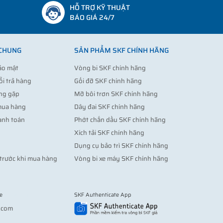
HỖ TRỢ KỸ THUẬT
BÁO GIÁ 24/7
 CHUNG
SẢN PHẨM SKF CHÍNH HÃNG
ảo mật
Vòng bi SKF chính hãng
ổi trả hàng
Gối đỡ SKF chính hãng
ng gặp
Mỡ bôi trơn SKF chính hãng
mua hàng
Dây đai SKF chính hãng
anh toán
Phớt chắn dầu SKF chính hãng
Xích tải SKF chính hãng
Dụng cụ bảo trì SKF chính hãng
trước khi mua hàng
Vòng bi xe máy SKF chính hãng
e
SKF Authenticate App
Vợt pickleball
.com