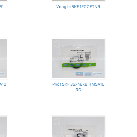
S1
Vòng bi SKF 1207 ETN9
A10
Phớt SKF 35x48x8 HMSA10
RG