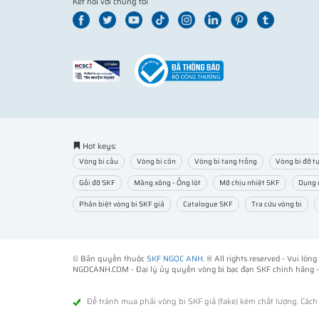
Kết nối với chúng tôi
Hot keys:
Vòng bi cầu
Vòng bi côn
Vòng bi tang trống
Vòng bi đỡ tự
Gối đỡ SKF
Măng xông - Ống lót
Mỡ chịu nhiệt SKF
Dụng 
Phân biệt vòng bi SKF giả
Catalogue SKF
Tra cứu vòng bi
© Bản quyền thuộc
SKF NGỌC ANH
. ® All rights reserved - Vui lò
NGOCANH.COM - Đại lý ủy quyền vòng bi bạc đạn SKF chính hãng 
Để tránh mua phải vòng bi SKF giả (fake) kém chất lượng. Các