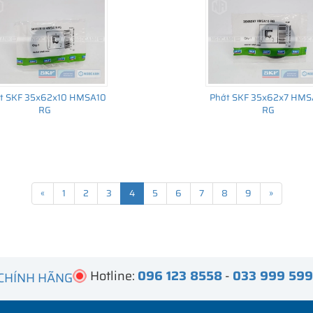
t SKF 35x62x10 HMSA10
Phớt SKF 35x62x7 HMS
RG
RG
«
1
2
3
4
5
6
7
8
9
»
Hotline:
096 123 8558
-
033 999 59
 CHÍNH HÃNG