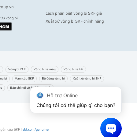
roup.vn
Cách phân biệt vòng bi SKF giả
cứu vòng bi
Xuất xứ vòng bi SKF chính hãng
m
Vòng bi YAR
Vòng bi xe máy
Vòng bi xe tải
ng bi
Vam cảo SKF
Bộ đóng vòng bi
Xuất xứ vòng bi SKF
ạy
Báo chí nói về SKF Ngọc Anh
Hỗ trợ Online
Chúng tôi có thể giúp gì cho bạn?
uyền của SKF |
skf.com/genuine