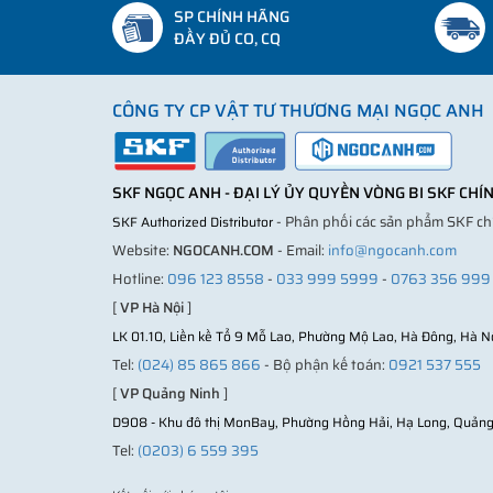
SP CHÍNH HÃNG
ĐẦY ĐỦ CO, CQ
CÔNG TY CP VẬT TƯ THƯƠNG MẠI NGỌC ANH
SKF NGỌC ANH - ĐẠI LÝ ỦY QUYỀN VÒNG BI SKF CH
- Phân phối các sản phẩm SKF c
SKF Authorized Distributor
Website:
NGOCANH.COM
- Email:
info@ngocanh.com
Hotline:
096 123 8558
-
033 999 5999
-
0763 356 999
[
VP Hà Nội
]
LK 01.10, Liền kề Tổ 9 Mỗ Lao, Phường Mộ Lao, Hà Đông, Hà N
Tel:
(024) 85 865 866
- Bộ phận kế toán:
0921 537 555
[
VP Quảng Ninh
]
D908 - Khu đô thị MonBay, Phường Hồng Hải, Hạ Long, Quảng
Tel:
(0203) 6 559 395