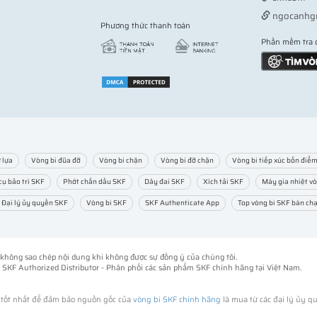
ngocanhg
Phương thức thanh toán
Phần mềm tra 
 lựa
Vòng bi đũa đỡ
Vòng bi chặn
Vòng bi đỡ chặn
Vòng bi tiếp xúc bốn điể
cụ bảo trì SKF
Phớt chắn dầu SKF
Dây đai SKF
Xích tải SKF
Máy gia nhiệt vò
Đại lý ủy quyền SKF
Vòng bi SKF
SKF Authenticate App
Top vòng bi SKF bán ch
ng không sao chép nội dung khi không được sự đồng ý của chúng tôi.
-
SKF Authorized Distributor
- Phân phối các sản phẩm SKF chính hãng tại Việt Nam.
h tốt nhất để đảm bảo nguồn gốc của
vòng bi SKF chính hãng
là mua từ các đại lý ủy q