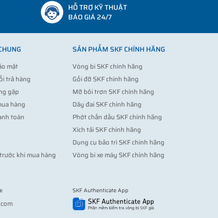
HỖ TRỢ KỸ THUẬT
BÁO GIÁ 24/7
 CHUNG
SẢN PHẨM SKF CHÍNH HÃNG
ảo mật
Vòng bi SKF chính hãng
ổi trả hàng
Gối đỡ SKF chính hãng
ng gặp
Mỡ bôi trơn SKF chính hãng
mua hàng
Dây đai SKF chính hãng
anh toán
Phớt chắn dầu SKF chính hãng
Xích tải SKF chính hãng
Dụng cụ bảo trì SKF chính hãng
trước khi mua hàng
Vòng bi xe máy SKF chính hãng
e
SKF Authenticate App
Vợt pickleball
.com