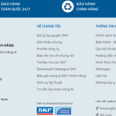
GIAO HÀNG
BẢO HÀNH
TOÀN QUỐC 24/7
CHÍNH HÃNG
VỀ CHÚNG TÔI
THÔNG TIN
Đại lý ủy quyền SKF
Chính sách b
Giới thiệu chung
Bảo hành - đ
ÍNH HÃNG
Profile công ty
Câu hỏi thườ
hính hãng ®
Báo chí nói về chúng tôi
Hướng dẫn 
Tài liệu tra cứu SKF
Hình thức th
Download Catalogue SKF
Sitemaps
Báo giá vòng bi SKF chính hãng
Liên hệ
ội
Dịch vụ kỹ thuật
Những lưu ý 
Tư vấn lựa chọn vòng bi
 Ninh
Liên kết websit
SKF Authorized Distributor
timvongbi
skf.com