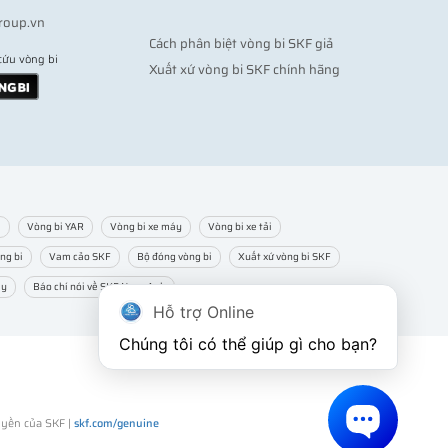
roup.vn
Cách phân biệt vòng bi SKF giả
cứu vòng bi
Xuất xứ vòng bi SKF chính hãng
m
Vòng bi YAR
Vòng bi xe máy
Vòng bi xe tải
ng bi
Vam cảo SKF
Bộ đóng vòng bi
Xuất xứ vòng bi SKF
ạy
Báo chí nói về SKF Ngọc Anh
Hỗ trợ Online
Chúng tôi có thể giúp gì cho bạn?
uyền của SKF |
skf.com/genuine