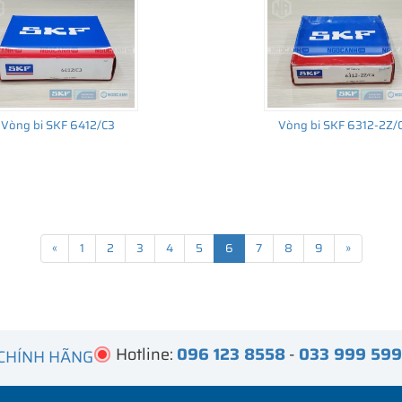
Vòng bi SKF 6412/C3
Vòng bi SKF 6312-2Z/
«
1
2
3
4
5
6
7
8
9
»
Hotline:
096 123 8558
-
033 999 59
 CHÍNH HÃNG