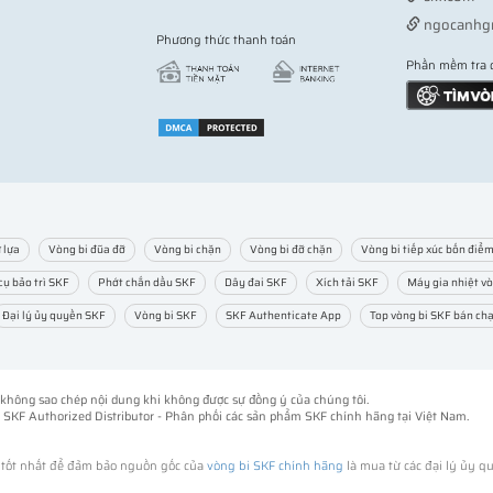
ngocanhg
Phương thức thanh toán
Phần mềm tra 
 lựa
Vòng bi đũa đỡ
Vòng bi chặn
Vòng bi đỡ chặn
Vòng bi tiếp xúc bốn điể
cụ bảo trì SKF
Phớt chắn dầu SKF
Dây đai SKF
Xích tải SKF
Máy gia nhiệt vò
Đại lý ủy quyền SKF
Vòng bi SKF
SKF Authenticate App
Top vòng bi SKF bán ch
ng không sao chép nội dung khi không được sự đồng ý của chúng tôi.
-
SKF Authorized Distributor
- Phân phối các sản phẩm SKF chính hãng tại Việt Nam.
h tốt nhất để đảm bảo nguồn gốc của
vòng bi SKF chính hãng
là mua từ các đại lý ủy q