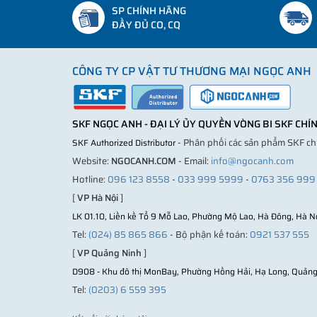
SP CHÍNH HÃNG
ĐẦY ĐỦ CO, CQ
CÔNG TY CP VẬT TƯ THƯƠNG MẠI NGỌC ANH
SKF NGỌC ANH - ĐẠI LÝ ỦY QUYỀN VÒNG BI SKF CH
- Phân phối các sản phẩm SKF c
SKF Authorized Distributor
Website:
NGOCANH.COM
- Email:
info@ngocanh.com
Hotline:
096 123 8558
-
033 999 5999
-
0763 356 999
[
VP Hà Nội
]
LK 01.10, Liền kề Tổ 9 Mỗ Lao, Phường Mộ Lao, Hà Đông, Hà N
Tel:
(024) 85 865 866
- Bộ phận kế toán:
0921 537 555
[
VP Quảng Ninh
]
D908 - Khu đô thị MonBay, Phường Hồng Hải, Hạ Long, Quảng
Tel:
(0203) 6 559 395