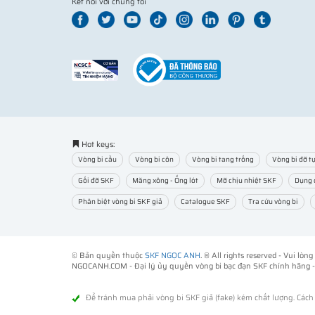
Kết nối với chúng tôi
Hot keys:
Vòng bi cầu
Vòng bi côn
Vòng bi tang trống
Vòng bi đỡ tự
Gối đỡ SKF
Măng xông - Ống lót
Mỡ chịu nhiệt SKF
Dụng 
Phân biệt vòng bi SKF giả
Catalogue SKF
Tra cứu vòng bi
© Bản quyền thuộc
SKF NGỌC ANH
. ® All rights reserved - Vui lò
NGOCANH.COM - Đại lý ủy quyền vòng bi bạc đạn SKF chính hãng 
Để tránh mua phải vòng bi SKF giả (fake) kém chất lượng. Các