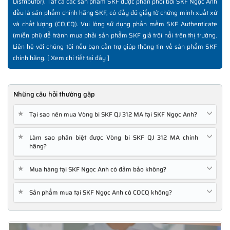
Distributor). Tất cả các sản phẩm SKF được phân phối bởi SKF Ngọc Anh
đều là sản phẩm chính hãng SKF, có đầy đủ giấy tờ chứng minh xuất xứ
và chất lượng (CO,CQ). Vui lòng sử dụng phần mềm SKF Authenticate
(miễn phí) để tránh mua phải sản phẩm SKF giả trôi nổi trên thị trường.
Liên hệ với chúng tôi nếu bạn cần trợ giúp thông tin về sản phẩm SKF
chính hãng. [
Xem chi tiết tại đây
]
Những câu hỏi thường gặp
★
Tại sao nên mua Vòng bi SKF QJ 312 MA tại SKF Ngọc Anh?
★
Làm sao phân biệt được Vòng bi SKF QJ 312 MA chính
hãng?
★
Mua hàng tại SKF Ngọc Anh có đảm bảo không?
★
Sản phẩm mua tại SKF Ngọc Anh có COCQ không?