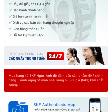
✅ Đầy đủ giấy tờ CO,CQ gốc
✅ Bảo hành chính hãng
✅ Giá bán cạnh tranh nhất
✅ Dịch vụ sau bán bán hàng chuyên nghiệp
✅ Giao hàng toàn Quốc
✅ Hỗ trợ kỹ thuật 24/7
Mua hàng từ SKF Ngọc Anh để đảm bảo sản phẩm SKF chính
hãng. Tránh nguy cơ mua phải vòng bi SKF giả (fake) kém chất
lượng.