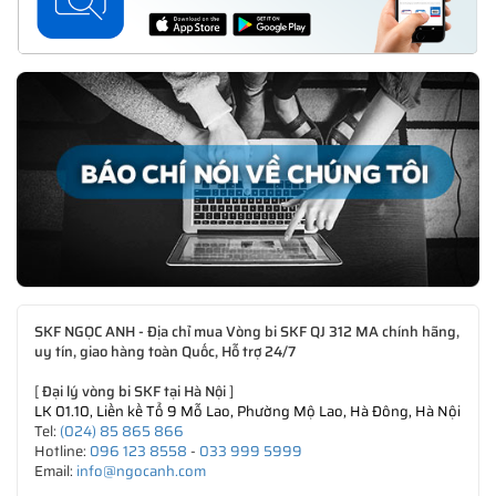
SKF NGỌC ANH - Địa chỉ mua Vòng bi SKF QJ 312 MA chính hãng,
uy tín, giao hàng toàn Quốc, Hỗ trợ 24/7
[
Đại lý vòng bi SKF tại Hà Nội
]
LK 01.10, Liền kề Tổ 9 Mỗ Lao, Phường Mộ Lao, Hà Đông, Hà Nội
Tel:
(024) 85 865 866
Hotline:
096 123 8558
-
033 999 5999
Email:
info@ngocanh.com