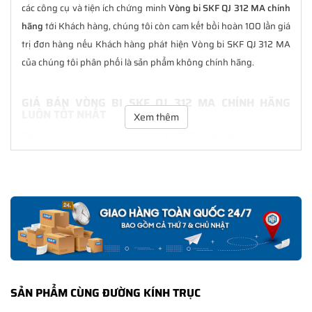
các công cụ và tiện ích chứng minh
Vòng bi SKF QJ 312 MA chính
hãng
tới Khách hàng, chúng tôi còn cam kết bồi hoàn 100 lần giá
trị đơn hàng nếu Khách hàng phát hiện Vòng bi SKF QJ 312 MA
của chúng tôi phân phối là sản phẩm không chính hãng.
GIÁ BÁN VÒNG BI SKF QJ 312 MA CHÍNH HÃNG
LUÔN TỐT NHẤT
Xem thêm
Tại
NGOCANH.COM
giá bán Vòng bi SKF QJ 312 MA luôn là tốt
nhất với nhiều ưu đãi kèm theo và các dịch vụ hẫu mãi sau bán
hàng. Chúng tôi cam kết luôn đồng hành cùng Khách hàng
trong suốt quá trình sử dụng các sản phẩm SKF chính hãng.
CHẾ ĐỘ BẢO HÀNH VÒNG BI SKF QJ 312 MA CHÍNH
HÃNG
Tất cả các sản phẩm SKF chính hãng do
SKF Ngọc Anh
phân
phối đều được bảo hành chính hãng theo đúng tiêu chuẩn bảo
SẢN PHẨM CÙNG ĐƯỜNG KÍNH TRỤC
hành của nhà sản xuất.