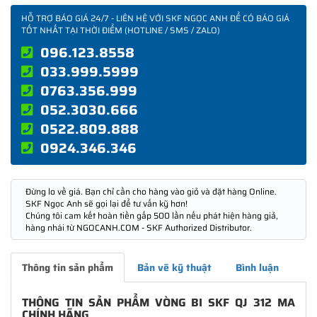
HỖ TRỢ BÁO GIÁ 24/7 - LIÊN HỆ VỚI SKF NGỌC ANH ĐỂ CÓ BÁO GIÁ
TỐT NHẤT TẠI THỜI ĐIỂM (HOTLINE / SMS / ZALO)
096.123.8558
033.999.5999
0763.356.999
052.3030.666
0522.809.888
0924.346.346
Đừng lo về giá. Bạn chỉ cần cho hàng vào giỏ và đặt hàng Online.
SKF Ngọc Anh sẽ gọi lại để tư vấn kỹ hơn!
Chúng tôi cam kết hoàn tiền gấp 500 lần nếu phát hiện hàng giả,
hàng nhái từ NGOCANH.COM - SKF Authorized Distributor.
Thông tin sản phẩm
Bản vẽ kỹ thuật
Bình luận
THÔNG TIN SẢN PHẨM VÒNG BI SKF QJ 312 MA
CHÍNH HÃNG