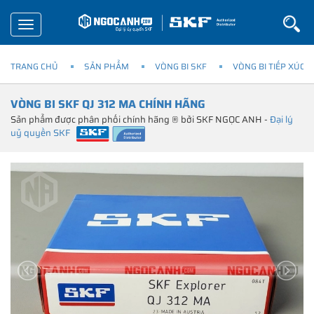
Toggle
navigation
TRANG CHỦ
SẢN PHẨM
VÒNG BI SKF
VÒNG BI TIẾP XÚC 
VÒNG BI SKF QJ 312 MA CHÍNH HÃNG
Sản phẩm được phân phối chính hãng ® bởi SKF NGỌC ANH -
Đại lý
uỷ quyền SKF