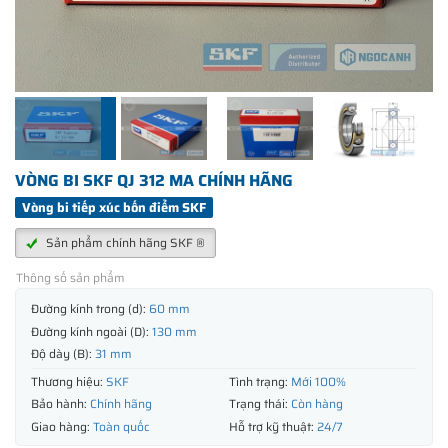
VÒNG BI SKF QJ 312 MA CHÍNH HÃNG
Vòng bi tiếp xúc bốn điểm SKF
Sản phẩm chính hãng SKF ®
Thông số sản phẩm
Đường kính trong (d):
60 mm
Đường kính ngoài (D):
130 mm
Độ dày (B):
31 mm
Thương hiệu:
SKF
Tình trạng:
Mới 100%
Bảo hành:
Chính hãng
Trạng thái:
Còn hàng
Giao hàng:
Toàn quốc
Hỗ trợ kỹ thuật:
24/7