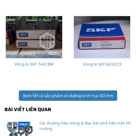
THÔNG TIN HỮU ÍCH
•
Vòng bi SKF chính hãng, Những lưu ý cơ bản trước khi mua hàng
•
Xuất xứ vòng bi SKF chính hãng ở đâu?
•
Chất lượng vòng bi SKF chính hãng
Vòng bi SKF 7412 BM
Vòng bi SKF 6212/C3
Xem tất cả sản phẩm có đường kính trục 60 mm
BÀI VIẾT LIÊN QUAN
Các thương hiệu Vòng bi Bạc đạn phổ biến trên thị
trường