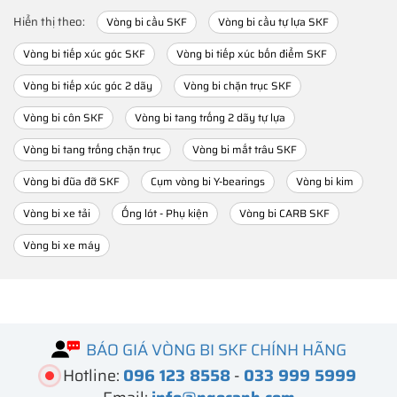
Hiển thị theo:
Vòng bi cầu SKF
Vòng bi cầu tự lựa SKF
Vòng bi tiếp xúc góc SKF
Vòng bi tiếp xúc bốn điểm SKF
Vòng bi tiếp xúc góc 2 dãy
Vòng bi chặn trục SKF
Vòng bi côn SKF
Vòng bi tang trống 2 dãy tự lựa
Vòng bi tang trống chặn trục
Vòng bi mắt trâu SKF
Vòng bi đũa đỡ SKF
Cụm vòng bi Y-bearings
Vòng bi kim
Vòng bi xe tải
Ống lót - Phụ kiện
Vòng bi CARB SKF
Vòng bi xe máy
BÁO GIÁ VÒNG BI SKF CHÍNH HÃNG
Hotline:
096 123 8558
-
033 999 5999