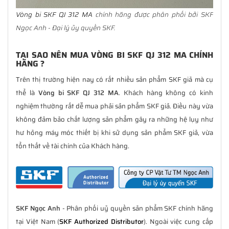
Vòng bi SKF QJ 312 MA
chính hãng được phân phối bởi SKF
Ngọc Anh - Đại lý ủy quyền SKF.
TẠI SAO NÊN MUA VÒNG BI SKF QJ 312 MA CHÍNH
HÃNG ?
Trên thị trường hiện nay có rất nhiều sản phẩm SKF giả mà cụ
thể là
Vòng bi SKF QJ 312 MA
. Khách hàng không có kinh
nghiệm thường rất dễ mua phải sản phẩm SKF giả. Điều này vừa
không đảm bảo chất lượng sản phẩm gây ra những hệ lụy như
hư hỏng máy móc thiết bị khi sử dụng sản phẩm SKF giả, vừa
tổn thất về tài chính của Khách hàng.
SKF Ngọc Anh
- Phân phối uỷ quyền sản phẩm SKF chính hãng
tại Việt Nam (
SKF Authorized Distributor
). Ngoài việc cung cấp