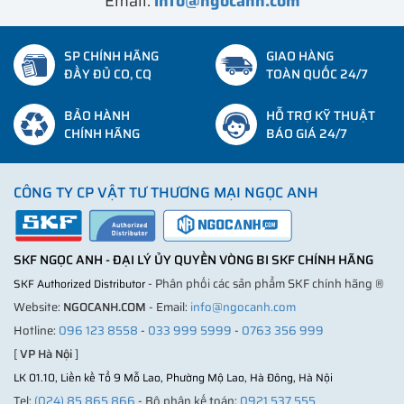
Email:
info@ngocanh.com
SP CHÍNH HÃNG
GIAO HÀNG
ĐẦY ĐỦ CO, CQ
TOÀN QUỐC 24/7
BẢO HÀNH
HỖ TRỢ KỸ THUẬT
CHÍNH HÃNG
BÁO GIÁ 24/7
CÔNG TY CP VẬT TƯ THƯƠNG MẠI NGỌC ANH
SKF NGỌC ANH - ĐẠI LÝ ỦY QUYỀN VÒNG BI SKF CHÍNH HÃNG
- Phân phối các sản phẩm SKF chính hãng ®
SKF Authorized Distributor
Website:
NGOCANH.COM
- Email:
info@ngocanh.com
Hotline:
096 123 8558
-
033 999 5999
-
0763 356 999
[
VP Hà Nội
]
LK 01.10, Liền kề Tổ 9 Mỗ Lao, Phường Mộ Lao, Hà Đông, Hà Nội
Tel:
(024) 85 865 866
- Bộ phận kế toán:
0921 537 555