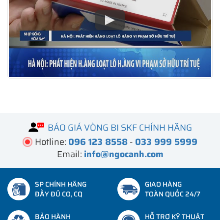
BÁO GIÁ VÒNG BI SKF CHÍNH HÃNG
Hotline:
096 123 8558
-
033 999 5999
Email:
info@ngocanh.com
SP CHÍNH HÃNG
GIAO HÀNG
ĐẦY ĐỦ CO, CQ
TOÀN QUỐC 24/7
BẢO HÀNH
HỖ TRỢ KỸ THUẬT