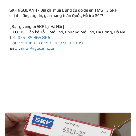
SKF NGỌC ANH - Địa chỉ mua Dụng cụ đo độ ồn TMST 3 SKF
chính hãng, uy tín, giao hàng toàn Quốc, Hỗ trợ 24/7
[
Đại lý vòng bi SKF tại Hà Nội
]
LK 01.10, Liền kề Tổ 9 Mỗ Lao, Phường Mộ Lao, Hà Đông, Hà Nội
Tel:
(024) 85 865 866
Hotline:
096 123 8558
-
033 999 5999
Email:
info@ngocanh.com