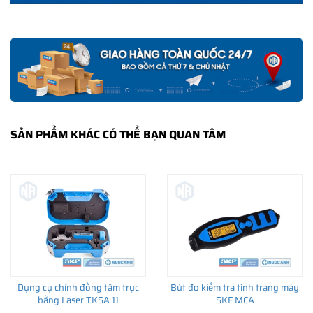
Nhà phân phối uỷ quyền SKF chính hãng tại
SẢN PHẨM KHÁC CÓ THỂ BẠN QUAN TÂM
Việt Nam
Dụng cụ chỉnh đồng tâm trục
Bút đo kiểm tra tình trạng máy
bằng Laser TKSA 11
SKF MCA