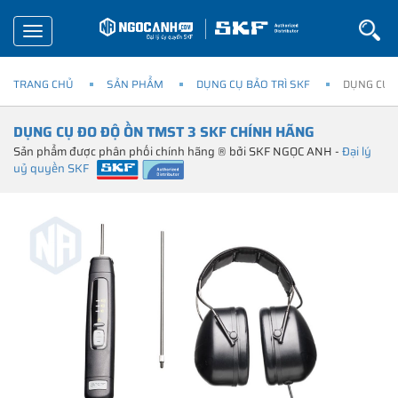
Toggle
navigation
TRANG CHỦ
SẢN PHẨM
DỤNG CỤ BẢO TRÌ SKF
DỤNG CỤ 
DỤNG CỤ ĐO ĐỘ ỒN TMST 3 SKF CHÍNH HÃNG
Sản phẩm được phân phối chính hãng ® bởi SKF NGỌC ANH -
Đại lý
uỷ quyền SKF