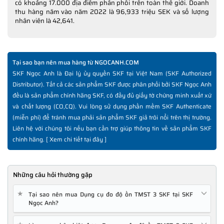
có khoảng 17.000 địa điểm phân phối trên toàn thế giới. Doanh
thu hàng năm vào năm 2022 là 96,933 triệu SEK và số lượng
nhân viên là 42,641.
Tại sao bạn nên mua hàng từ NGOCANH.COM
SKF Ngọc Anh là Đại lý ủy quyền SKF tại Việt Nam (SKF Authorized
Distributor). Tất cả các sản phẩm SKF được phân phối bởi SKF Ngọc Anh
đều là sản phẩm chính hãng SKF, có đầy đủ giấy tờ chứng minh xuất xứ
và chất lượng (CO,CQ). Vui lòng sử dụng phần mềm SKF Authenticate
(miễn phí) để tránh mua phải sản phẩm SKF giả trôi nổi trên thị trường.
Liên hệ với chúng tôi nếu bạn cần trợ giúp thông tin về sản phẩm SKF
chính hãng. [
Xem chi tiết tại đây
]
Những câu hỏi thường gặp
★
Tại sao nên mua Dụng cụ đo độ ồn TMST 3 SKF tại SKF
Ngọc Anh?