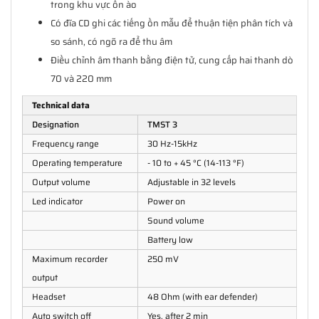
trong khu vực ồn ào
Có đĩa CD ghi các tiếng ồn mẫu để thuận tiện phân tích và
so sánh, có ngõ ra để thu âm
Điều chỉnh âm thanh bằng điện tử, cung cấp hai thanh dò
70 và 220 mm
Technical data
Designation
TMST 3
Frequency range
30 Hz-15kHz
Operating temperature
- 10 to + 45 °C (14-113 °F)
Output volume
Adjustable in 32 levels
Led indicator
Power on
Sound volume
Battery low
Maximum recorder
250 mV
output
Headset
48 Ohm (with ear defender)
Auto switch off
Yes, after 2 min