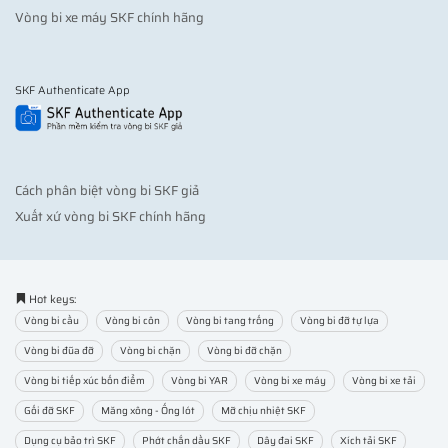
Vòng bi xe máy SKF chính hãng
SKF Authenticate App
Cách phân biệt vòng bi SKF giả
Xuất xứ vòng bi SKF chính hãng
Hot keys:
Vòng bi cầu
Vòng bi côn
Vòng bi tang trống
Vòng bi đỡ tự lựa
Vòng bi đũa đỡ
Vòng bi chặn
Vòng bi đỡ chặn
Vòng bi tiếp xúc bốn điểm
Vòng bi YAR
Vòng bi xe máy
Vòng bi xe tải
Gối đỡ SKF
Măng xông - Ống lót
Mỡ chịu nhiệt SKF
Dụng cụ bảo trì SKF
Phớt chắn dầu SKF
Dây đai SKF
Xích tải SKF