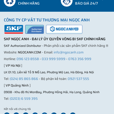
CHÍNH HÃNG
BÁO GIÁ 24/7
CÔNG TY CP VẬT TƯ THƯƠNG MẠI NGỌC ANH
SKF NGỌC ANH - ĐẠI LÝ ỦY QUYỀN VÒNG BI SKF CHÍNH HÃNG
- Phân phối các sản phẩm SKF chính hãng ®
SKF Authorized Distributor
Website:
NGOCANH.COM
- Email:
info@ngocanh.com
Hotline:
096 123 8558
-
033 999 5999
-
0763 356 999
[
VP Hà Nội
]
LK 01.10, Liền kề Tổ 9 Mỗ Lao, Phường Mộ Lao, Hà Đông, Hà Nội
Tel:
(024) 85 865 866
- Bộ phận kế toán:
0921 537 555
[
VP Quảng Ninh
]
D908 - Khu đô thị MonBay, Phường Hồng Hải, Hạ Long, Quảng Ninh
Tel:
(0203) 6 559 395
Kết nối với chúng tôi