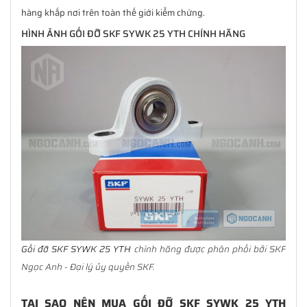
hàng khắp nơi trên toàn thế giới kiểm chứng.
HÌNH ẢNH GỐI ĐỠ SKF SYWK 25 YTH CHÍNH HÃNG
Gối đỡ SKF SYWK 25 YTH
chính hãng được phân phối bởi SKF
Ngọc Anh - Đại lý ủy quyền SKF.
TẠI SAO NÊN MUA GỐI ĐỠ SKF SYWK 25 YTH