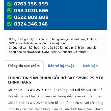
0763.356.999
052.3030.666
0522.809.888
0924.346.346
Đừng lo về giá. Bạn chỉ cần cho hàng vào giỏ và đặt hàng Online.
SKF Ngọc Anh sẽ gọi lại để tư vấn kỹ hơn!
Chúng tôi cam kết hoàn tiền gấp 500 lần nếu phát hiện hàng giả,
hàng nhái từ NGOCANH.COM - SKF Authorized Distributor.
Thông tin sản phẩm
Bản vẽ kỹ thuật
Bình luận
THÔNG TIN SẢN PHẨM GỐI ĐỠ SKF SYWK 25 YTH
CHÍNH HÃNG
Gối đỡ SKF SYWK 25 YTH
thuộc chủng loại
Gối đỡ SKF
có tuổi
thọ bền bỉ và khả năng làm việc trong điều kiện vận hành cao.
Gối đỡ SKF SYWK 25 YTH bền bỉ hơn rất nhiều so với các hãng
vòng bi khác trên thị trường, điều này đã được hàng triệu khách