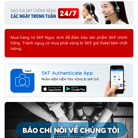
Mua hàng từ SKF Ngọc Anh để đảm bảo sản phẩm SKF chính
hãng. Tránh nguy cơ mua phải vòng bi SKF giả (fake) kém chất
lượng.