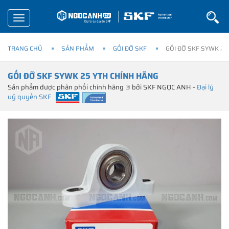
Toggle
navigation
TRANG CHỦ
SẢN PHẨM
GỐI ĐỠ SKF
GỐI ĐỠ SKF SYWK 25
GỐI ĐỠ SKF SYWK 25 YTH CHÍNH HÃNG
Sản phẩm được phân phối chính hãng ® bởi SKF NGỌC ANH -
Đại lý
uỷ quyền SKF