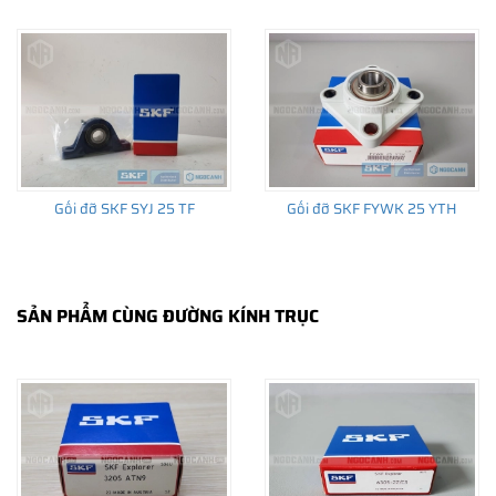
THÔNG TIN HỮU ÍCH
•
Vòng bi SKF chính hãng, Những lưu ý cơ bản trước khi mua hàng
•
Xuất xứ vòng bi SKF chính hãng ở đâu?
•
Chất lượng vòng bi SKF chính hãng
Gối đỡ SKF SYJ 25 TF
Gối đỡ SKF FYWK 25 YTH
SẢN PHẨM CÙNG ĐƯỜNG KÍNH TRỤC