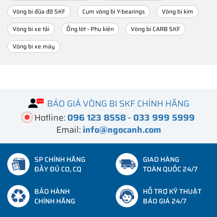
Vòng bi đũa đỡ SKF
Cụm vòng bi Y-bearings
Vòng bi kim
Vòng bi xe tải
Ống lót - Phụ kiện
Vòng bi CARB SKF
Vòng bi xe máy
BÁO GIÁ VÒNG BI SKF CHÍNH HÃNG
Hotline:
096 123 8558
-
033 999 5999
Email:
info@ngocanh.com
SP CHÍNH HÃNG
GIAO HÀNG
ĐẦY ĐỦ CO, CQ
TOÀN QUỐC 24/7
BẢO HÀNH
HỖ TRỢ KỸ THUẬT
CHÍNH HÃNG
BÁO GIÁ 24/7