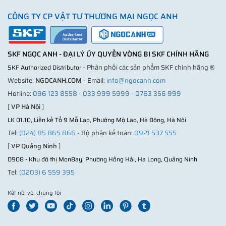
CÔNG TY CP VẬT TƯ THƯƠNG MẠI NGỌC ANH
SKF NGỌC ANH - ĐẠI LÝ ỦY QUYỀN VÒNG BI SKF CHÍNH HÃNG
- Phân phối các sản phẩm SKF chính hãng ®
SKF Authorized Distributor
Website:
NGOCANH.COM
- Email:
info@ngocanh.com
Hotline:
096 123 8558
-
033 999 5999
-
0763 356 999
[
VP Hà Nội
]
LK 01.10, Liền kề Tổ 9 Mỗ Lao, Phường Mộ Lao, Hà Đông, Hà Nội
Tel:
(024) 85 865 866
- Bộ phận kế toán:
0921 537 555
[
VP Quảng Ninh
]
D908 - Khu đô thị MonBay, Phường Hồng Hải, Hạ Long, Quảng Ninh
Tel:
(0203) 6 559 395
Kết nối với chúng tôi