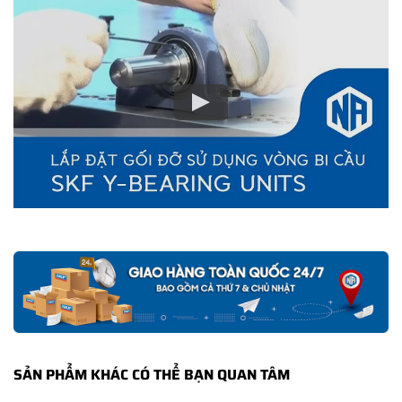
gốc của sản phẩm. Ngoài ra bạn cũng có thể tự kiểm tra và phân
biệt các sản phẩm SKF chính hãng bằng các cách sau:
✅
Những cách phân biệt vòng bi SKF giả bằng mắt thường
✅
SKF Authenticate, Phần mềm kiểm tra vòng bi SKF giả
✅
Cảnh báo của chuyên gia SKF về vòng bi SKF giả
SẢN PHẨM KHÁC CÓ THỂ BẠN QUAN TÂM