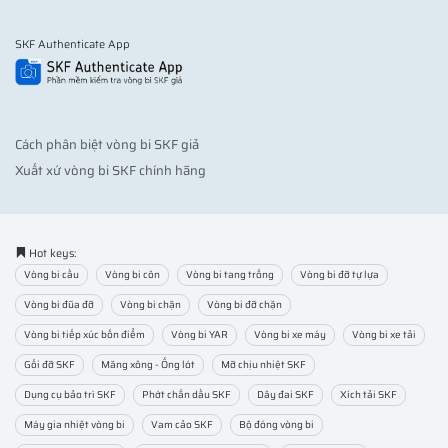
SKF Authenticate App
Cách phân biệt vòng bi SKF giả
Xuất xứ vòng bi SKF chính hãng
Hot keys:
Vòng bi cầu
Vòng bi côn
Vòng bi tang trống
Vòng bi đỡ tự lựa
Vòng bi đũa đỡ
Vòng bi chặn
Vòng bi đỡ chặn
Vòng bi tiếp xúc bốn điểm
Vòng bi YAR
Vòng bi xe máy
Vòng bi xe tải
Gối đỡ SKF
Măng xông - Ống lót
Mỡ chịu nhiệt SKF
Dụng cụ bảo trì SKF
Phớt chắn dầu SKF
Dây đai SKF
Xích tải SKF
Máy gia nhiệt vòng bi
Vam cảo SKF
Bộ đóng vòng bi