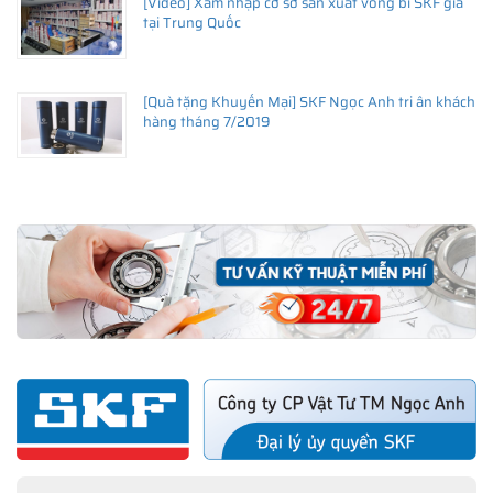
[Video] Xâm nhập cơ sở sản xuất vòng bi SKF giả
tại Trung Quốc
[Quà tặng Khuyến Mại] SKF Ngọc Anh tri ân khách
hàng tháng 7/2019