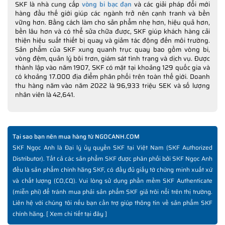
SKF là nhà cung cấp
vòng bi bạc đạn
và các giải pháp đổi mới
hàng đầu thế giới giúp các ngành trở nên cạnh tranh và bền
vững hơn. Bằng cách làm cho sản phẩm nhẹ hơn, hiệu quả hơn,
bền lâu hơn và có thể sửa chữa được, SKF giúp khách hàng cải
thiện hiệu suất thiết bị quay và giảm tác động đến môi trường.
Sản phẩm của SKF xung quanh trục quay bao gồm vòng bi,
vòng đệm, quản lý bôi trơn, giám sát tình trạng và dịch vụ. Được
thành lập vào năm 1907, SKF có mặt tại khoảng 129 quốc gia và
có khoảng 17.000 địa điểm phân phối trên toàn thế giới. Doanh
thu hàng năm vào năm 2022 là 96,933 triệu SEK và số lượng
nhân viên là 42,641.
Tại sao bạn nên mua hàng từ NGOCANH.COM
SKF Ngọc Anh là Đại lý ủy quyền SKF tại Việt Nam (SKF Authorized
Distributor). Tất cả các sản phẩm SKF được phân phối bởi SKF Ngọc Anh
đều là sản phẩm chính hãng SKF, có đầy đủ giấy tờ chứng minh xuất xứ
và chất lượng (CO,CQ). Vui lòng sử dụng phần mềm SKF Authenticate
(miễn phí) để tránh mua phải sản phẩm SKF giả trôi nổi trên thị trường.
Liên hệ với chúng tôi nếu bạn cần trợ giúp thông tin về sản phẩm SKF
chính hãng. [
Xem chi tiết tại đây
]