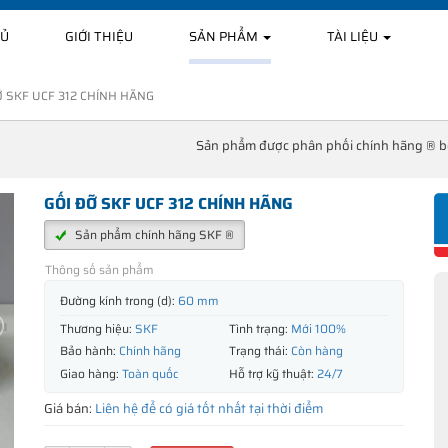
HỦ
GIỚI THIỆU
SẢN PHẨM
TÀI LIỆU
Ỡ SKF UCF 312 CHÍNH HÃNG
Sản phẩm được phân phối chính hãng ® 
GỐI ĐỠ SKF UCF 312 CHÍNH HÃNG
Sản phẩm chính hãng SKF ®
Thông số sản phẩm
Đường kính trong (d):
60 mm
Thương hiệu:
SKF
Tình trạng:
Mới 100%
Bảo hành:
Chính hãng
Trạng thái:
Còn hàng
Giao hàng:
Toàn quốc
Hỗ trợ kỹ thuật:
24/7
Giá bán:
Liên hệ để có giá tốt nhất tại thời điểm