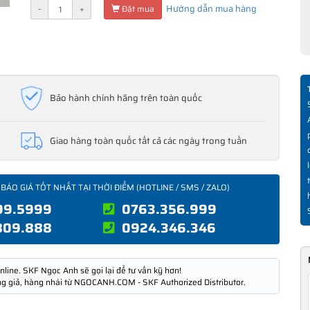
Hướng dẫn mua hàng
-
+
Đặt mua
Bảo hành chính hãng trên toàn quốc
Giao hàng toàn quốc tất cả các ngày trong tuần
 BÁO GIÁ TỐT NHẤT TẠI THỜI ĐIỂM (HOTLINE / SMS / ZALO)
99.5999
0763.356.999
809.888
0924.346.346
nline. SKF Ngọc Anh sẽ gọi lại để tư vấn kỹ hơn!
ng giả, hàng nhái từ NGOCANH.COM - SKF Authorized Distributor.