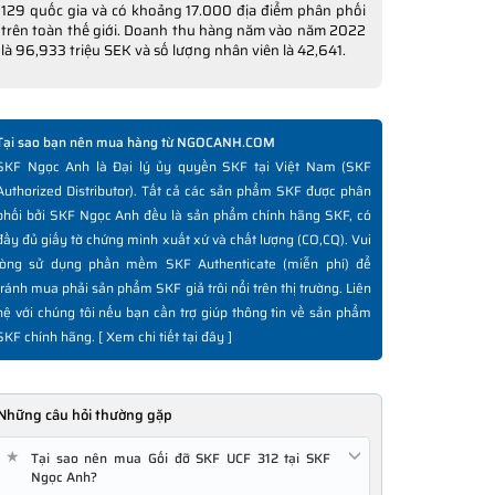
129 quốc gia và có khoảng 17.000 địa điểm phân phối
trên toàn thế giới. Doanh thu hàng năm vào năm 2022
là 96,933 triệu SEK và số lượng nhân viên là 42,641.
Tại sao bạn nên mua hàng từ NGOCANH.COM
SKF Ngọc Anh là Đại lý ủy quyền SKF tại Việt Nam (SKF
Authorized Distributor). Tất cả các sản phẩm SKF được phân
phối bởi SKF Ngọc Anh đều là sản phẩm chính hãng SKF, có
đầy đủ giấy tờ chứng minh xuất xứ và chất lượng (CO,CQ). Vui
lòng sử dụng phần mềm SKF Authenticate (miễn phí) để
tránh mua phải sản phẩm SKF giả trôi nổi trên thị trường. Liên
hệ với chúng tôi nếu bạn cần trợ giúp thông tin về sản phẩm
SKF chính hãng. [
Xem chi tiết tại đây
]
Những câu hỏi thường gặp
★
Tại sao nên mua Gối đỡ SKF UCF 312 tại SKF
Ngọc Anh?