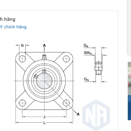
nh hãng
KF chính hãng