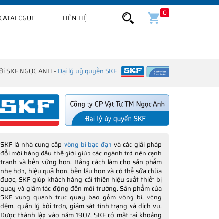
0
CATALOGUE
LIÊN HỆ
bởi SKF NGỌC ANH -
Đại lý uỷ quyền SKF
SKF là nhà cung cấp
vòng bi bạc đạn
và các giải pháp
đổi mới hàng đầu thế giới giúp các ngành trở nên cạnh
tranh và bền vững hơn. Bằng cách làm cho sản phẩm
nhẹ hơn, hiệu quả hơn, bền lâu hơn và có thể sửa chữa
được, SKF giúp khách hàng cải thiện hiệu suất thiết bị
quay và giảm tác động đến môi trường. Sản phẩm của
SKF xung quanh trục quay bao gồm vòng bi, vòng
đệm, quản lý bôi trơn, giám sát tình trạng và dịch vụ.
Được thành lập vào năm 1907, SKF có mặt tại khoảng