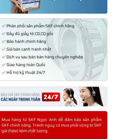
✅ Phân phối sản phẩm SKF chính hãng
✅ Đầy đủ giấy tờ CO,CQ gốc
✅ Bảo hành chính hãng
✅ Giá bán cạnh tranh nhất
✅ Dịch vụ sau bán bán hàng chuyên nghiệp
✅ Giao hàng toàn Quốc
✅ Hỗ trợ kỹ thuật 24/7
Mua hàng từ SKF Ngọc Anh để đảm bảo sản phẩm
SKF chính hãng. Tránh nguy cơ mua phải vòng bi SKF
giả (fake) kém chất lượng.