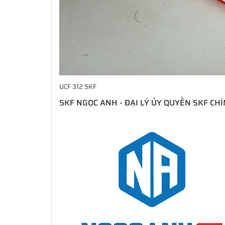
UCF 312 SKF
SKF NGỌC ANH - ĐẠI LÝ ỦY QUYỀN SKF CH