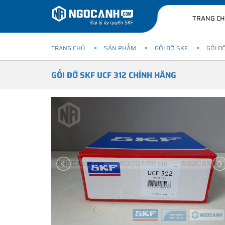
TRANG C
TRANG CHỦ
SẢN PHẨM
GỐI ĐỠ SKF
GỐI Đ
GỐI ĐỠ SKF UCF 312 CHÍNH HÃNG