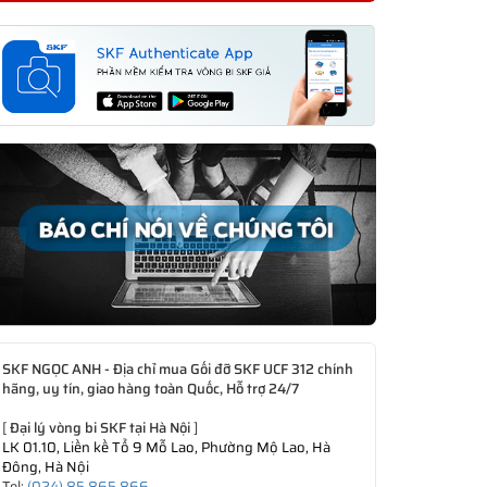
SKF NGỌC ANH - Địa chỉ mua Gối đỡ SKF UCF 312 chính
hãng, uy tín, giao hàng toàn Quốc, Hỗ trợ 24/7
[
Đại lý vòng bi SKF tại Hà Nội
]
LK 01.10, Liền kề Tổ 9 Mỗ Lao, Phường Mộ Lao, Hà
Đông, Hà Nội
Tel:
(024) 85 865 866