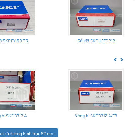
ỡ SKF FY 60 TR
Gối đỡ SKF UCFC 212
Previous
Next
 bi SKF 3312 A
Vòng bi SKF 3312 A/C3
ẩm có đường kính trục 60 mm