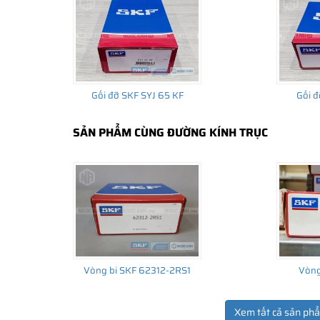
Gối đỡ SKF SYJ 65 KF
Gối đ
SẢN PHẨM CÙNG ĐƯỜNG KÍNH TRỤC
Vòng bi SKF 62312-2RS1
Vòng
Xem tất cả sản ph