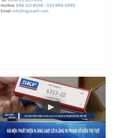
Hotline:
096 123 8558
-
033 999 5999
Email:
info@ngocanh.com