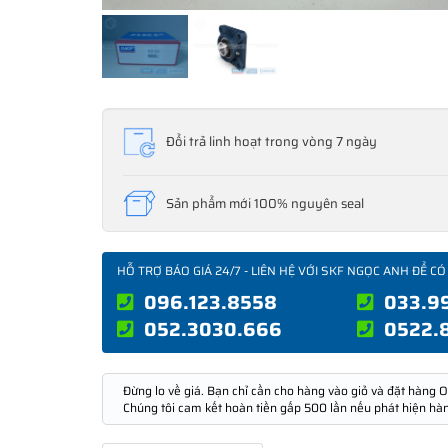
Đổi trả linh hoạt trong vòng 7 ngày
Sản phẩm mới 100% nguyên seal
HỖ TRỢ BÁO GIÁ 24/7 - LIÊN HỆ VỚI SKF NGỌC ANH ĐỂ CÓ
096.123.8558
033.9
052.3030.666
0522.
Đừng lo về giá. Bạn chỉ cần cho hàng vào giỏ và đặt hàng O
Chúng tôi cam kết hoàn tiền gấp 500 lần nếu phát hiện hà