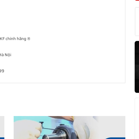
SKF chính hãng ®
Hà Nội
999