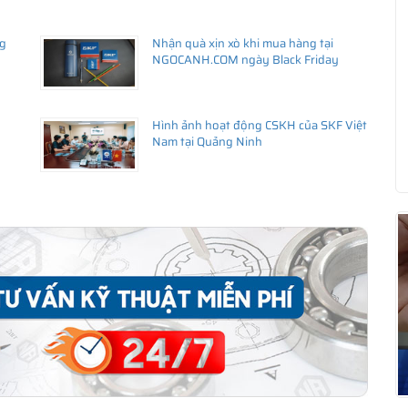
ng
Nhận quà xịn xò khi mua hàng tại
ng uy tín
NGOCANH.COM ngày Black Friday
iên hệ với
istributor
)
Hình ảnh hoạt động CSKH của SKF Việt
Nam tại Quảng Ninh