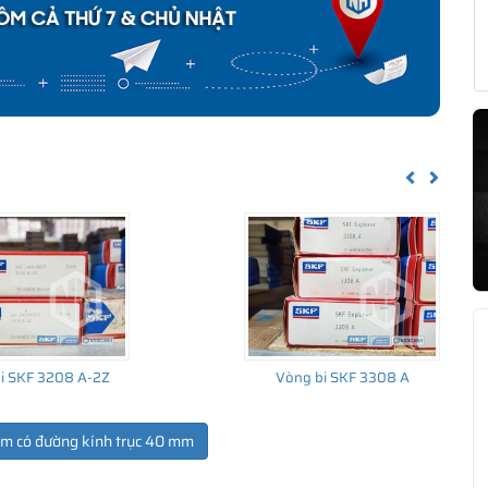
Previous
Next
i SKF 3208 A-2Z
Vòng bi SKF 3308 A
ẩm có đường kính trục 40 mm