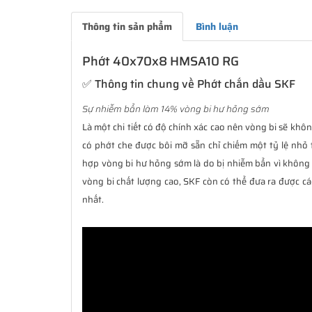
Thông tin sản phẩm
Bình luận
Phớt 40x70x8 HMSA10 RG
✅ Thông tin chung về Phớt chắn dầu SKF
Sự nhiễm bẩn làm 14% vòng bi hư hỏng sớm
Là một chi tiết có độ chính xác cao nên vòng bi sẽ không
có phớt che được bôi mỡ sẵn chỉ chiếm một tỷ lệ nhỏ 
hợp vòng bi hư hỏng sớm là do bị nhiễm bẩn vì không 
vòng bi chất lượng cao, SKF còn có thể đưa ra được cá
nhất.