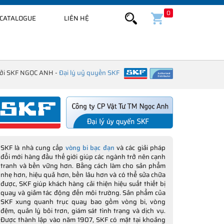
0
CATALOGUE
LIÊN HỆ
bởi SKF NGỌC ANH -
Đại lý uỷ quyền SKF
SKF là nhà cung cấp
vòng bi bạc đạn
và các giải pháp
đổi mới hàng đầu thế giới giúp các ngành trở nên cạnh
tranh và bền vững hơn. Bằng cách làm cho sản phẩm
nhẹ hơn, hiệu quả hơn, bền lâu hơn và có thể sửa chữa
được, SKF giúp khách hàng cải thiện hiệu suất thiết bị
quay và giảm tác động đến môi trường. Sản phẩm của
SKF xung quanh trục quay bao gồm vòng bi, vòng
đệm, quản lý bôi trơn, giám sát tình trạng và dịch vụ.
Được thành lập vào năm 1907, SKF có mặt tại khoảng