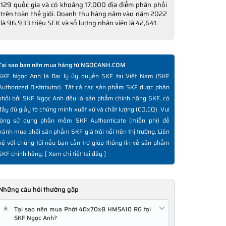
129 quốc gia và có khoảng 17.000 địa điểm phân phối
trên toàn thế giới. Doanh thu hàng năm vào năm 2022
là 96,933 triệu SEK và số lượng nhân viên là 42,641.
Tại sao bạn nên mua hàng từ NGOCANH.COM
SKF Ngọc Anh là Đại lý ủy quyền SKF tại Việt Nam (SKF
Authorized Distributor). Tất cả các sản phẩm SKF được phân
phối bởi SKF Ngọc Anh đều là sản phẩm chính hãng SKF, có
đầy đủ giấy tờ chứng minh xuất xứ và chất lượng (CO,CQ). Vui
lòng sử dụng phần mềm SKF Authenticate (miễn phí) để
tránh mua phải sản phẩm SKF giả trôi nổi trên thị trường. Liên
hệ với chúng tôi nếu bạn cần trợ giúp thông tin về sản phẩm
SKF chính hãng. [
Xem chi tiết tại đây
]
Những câu hỏi thường gặp
★
Tại sao nên mua Phớt 40x70x8 HMSA10 RG tại
SKF Ngọc Anh?