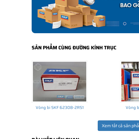
lắp cho thiết bị ban đầu đến thị trường thay thế sau đó.
SẢN PHẨM CÙNG ĐƯỜNG KÍNH TRỤC
Vòng bi SKF 62308-2RS1
Vòng b
Xem tất cả sản ph