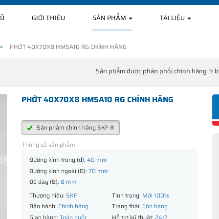
HỦ
GIỚI THIỆU
SẢN PHẨM
TÀI LIỆU
PHỚT 40X70X8 HMSA10 RG CHÍNH HÃNG
Sản phẩm được phân phối chính hãng ® 
PHỚT 40X70X8 HMSA10 RG CHÍNH HÃNG
Sản phẩm chính hãng SKF ®
Thông số sản phẩm
Đường kính trong (d):
40 mm
Đường kính ngoài (D):
70 mm
Độ dày (B):
8 mm
Thương hiệu:
SKF
Tình trạng:
Mới 100%
Bảo hành:
Chính hãng
Trạng thái:
Còn hàng
Giao hàng:
Toàn quốc
Hỗ trợ kỹ thuật:
24/7