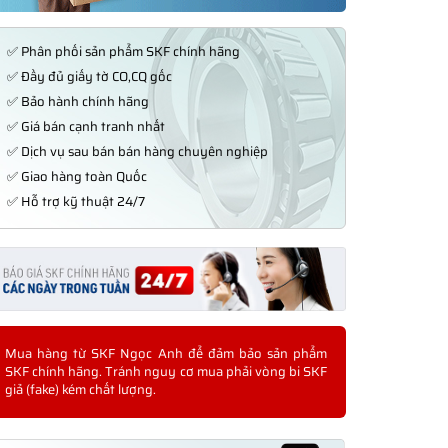
✅ Phân phối sản phẩm SKF chính hãng
✅ Đầy đủ giấy tờ CO,CQ gốc
✅ Bảo hành chính hãng
✅ Giá bán cạnh tranh nhất
✅ Dịch vụ sau bán bán hàng chuyên nghiệp
✅ Giao hàng toàn Quốc
✅ Hỗ trợ kỹ thuật 24/7
Mua hàng từ SKF Ngọc Anh để đảm bảo sản phẩm
SKF chính hãng. Tránh nguy cơ mua phải vòng bi SKF
giả (fake) kém chất lượng.