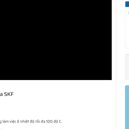
ủa SKF
làm việc ở nhiệt độ tối đa 100 độ C.