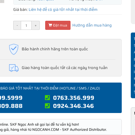
Giá bán:
Liên hệ để có giá tốt nhất tại thời điểm
Hướng dẫn mua hàng
-
+
Đặt mua
Bảo hành chính hãng trên toàn quốc
Giao hàng toàn quốc tất cả các ngày trong tuần
 BÁO GIÁ TỐT NHẤT TẠI THỜI ĐIỂM (HOTLINE / SMS / ZALO)
99.5999
0763.356.999
809.888
0924.346.346
nline. SKF Ngọc Anh sẽ gọi lại để tư vấn kỹ hơn!
ng giả, hàng nhái từ NGOCANH.COM - SKF Authorized Distributor.