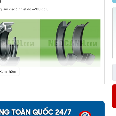
)
 làm việc ở nhiệt độ +200 độ C.
Xem thêm
ảo vệ vòng bi. Dãy sản phẩm của SKF bao gồm các loại phớt tiếp
ạng thiết kế có khả năng đáp ứng hầu như toàn bộ tất cả các yêu
 giản mà còn có một dãy sản phẩm đa dạng cho các yêu cầu ứng
àm kín cho khách hàng từ thiết kế đến sản xuất số lượng lớn, từ