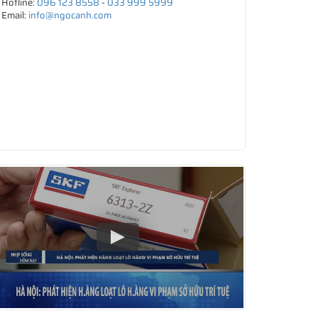
Hotline:
096 123 8558
-
033 999 5999
Email:
info@ngocanh.com