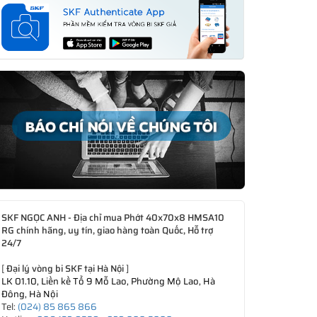
SKF NGỌC ANH - Địa chỉ mua Phớt 40x70x8 HMSA10
RG chính hãng, uy tín, giao hàng toàn Quốc, Hỗ trợ
24/7
[
Đại lý vòng bi SKF tại Hà Nội
]
LK 01.10, Liền kề Tổ 9 Mỗ Lao, Phường Mộ Lao, Hà
Đông, Hà Nội
Tel:
(024) 85 865 866