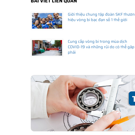
BÀI VIẾT LIÊN QUAN
Giới thiệu chung tập đoàn SKF thươ
Giá bán và nơi bán Phớt chắn dầu SKF chính hã
hiệu vòng bi bạc đạn số 1 thế giới
Để có báo giá Phớt 40x70x8 HMSA10 RG tốt nhất, hãy l
SKF Ngọc Anh - Đại lý ủy quyền SKF
(
SKF Authorized D
Cung cấp vòng bi trong mùa dịch
Sản phẩm chính hãng, giao hàng toàn quốc
COVID-19 và những rủi do có thể gặp
phải