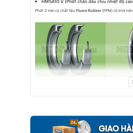
HMSA10 V (Phớt chắn dầu chịu nhiệt độ cao
Phớt 2 môi có chất liệu
Fluoro Rubber
(FPM) có khả năng
Download Catalogue Phớt chắn dầu SKF
Phớt là một bộ phận quan trọng trong việc che chắn b
xúc với bề mặt cố định hay bề mặt trượt và xoay. Đa d
cầu ứng dụng. Không chỉ là các ứng dụng làm kín đơn
dụng công nghiệp. SKF có thể cung cấp các giải pháp l