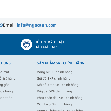
99
Email:
info@ngocanh.com
HỖ TRỢ KỸ THUẬT
BÁO GIÁ 24/7
 CHUNG
SẢN PHẨM SKF CHÍNH HÃNG
ảo mật
Vòng bi SKF chính hãng
ổi trả hàng
Gối đỡ SKF chính hãng
ng gặp
Mỡ bôi trơn SKF chính hãng
mua hàng
Dây đai SKF chính hãng
anh toán
Phớt chắn dầu SKF chính hãng
Xích tải SKF chính hãng
Dụng cụ bảo trì SKF chính hãng