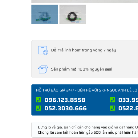
Đổi trả linh hoạt trong vòng 7 ngày
Sản phẩm mới 100% nguyên seal
HỖ TRỢ BÁO GIÁ 24/7 - LIÊN HỆ VỚI SKF NGỌC ANH ĐỂ CÓ
096.123.8558
033.9
052.3030.666
0522.
Đừng lo về giá. Bạn chỉ cần cho hàng vào giỏ và đặt hàng O
Chúng tôi cam kết hoàn tiền gấp 500 lần nếu phát hiện hà