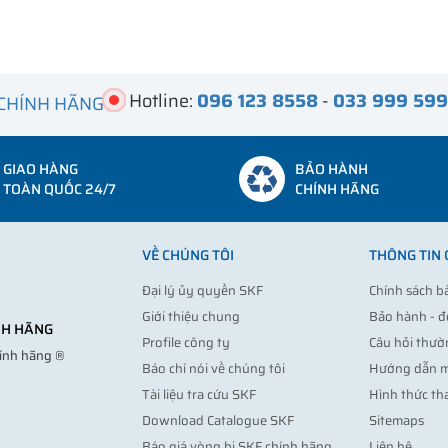
Hotline:
096 123 8558
-
033 999 59
 CHÍNH HÃNG
GIAO HÀNG
BẢO HÀNH
TOÀN QUỐC 24/7
CHÍNH HÃNG
VỀ CHÚNG TÔI
THÔNG TIN
Đại lý ủy quyền SKF
Chính sách b
Giới thiệu chung
Bảo hành - đ
ÍNH HÃNG
Profile công ty
Câu hỏi thườ
hính hãng ®
Báo chí nói về chúng tôi
Hướng dẫn 
Tài liệu tra cứu SKF
Hình thức th
Download Catalogue SKF
Sitemaps
Báo giá vòng bi SKF chính hãng
Liên hệ