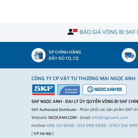
BÁO GIÁ VÒNG BI SKF
SP CHÍNH HÃNG
ĐẦY ĐỦ CO, CQ
CÔNG TY CP VẬT TƯ THƯƠNG MẠI NGỌC ANH
SKF NGỌC ANH - ĐẠI LÝ ỦY QUYỀN VÒNG BI SKF CH
- Phân phối các sản phẩm SKF c
SKF Authorized Distributor
Website:
NGOCANH.COM
- Email:
info@ngocanh.com
Hotline:
096 123 8558
-
033 999 5999
-
0763 356 999
[
VP Hà Nội
]