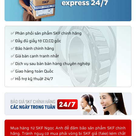
✅ Phân phối sản phẩm SKF chính hãng
✅ Đầy đủ giấy tờ CO,CQ gốc
✅ Bảo hành chính hãng
✅ Giá bán cạnh tranh nhất
✅ Dịch vụ sau bán bán hàng chuyên nghiệp
✅ Giao hàng toàn Quốc
✅ Hỗ trợ kỹ thuật 24/7
Mua hàng từ SKF Ngọc Anh để đảm bảo sản phẩm SKF chính
hãng. Tránh nguy cơ mua phải vòng bi SKF giả (fake) kém chất