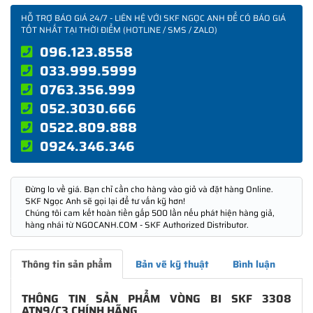
HỖ TRỢ BÁO GIÁ 24/7 - LIÊN HỆ VỚI SKF NGỌC ANH ĐỂ CÓ BÁO GIÁ
TỐT NHẤT TẠI THỜI ĐIỂM (HOTLINE / SMS / ZALO)
096.123.8558
033.999.5999
0763.356.999
052.3030.666
0522.809.888
0924.346.346
Đừng lo về giá. Bạn chỉ cần cho hàng vào giỏ và đặt hàng Online.
SKF Ngọc Anh sẽ gọi lại để tư vấn kỹ hơn!
Chúng tôi cam kết hoàn tiền gấp 500 lần nếu phát hiện hàng giả,
hàng nhái từ NGOCANH.COM - SKF Authorized Distributor.
Thông tin sản phẩm
Bản vẽ kỹ thuật
Bình luận
THÔNG TIN SẢN PHẨM VÒNG BI SKF 3308
ATN9/C3 CHÍNH HÃNG