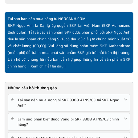
Tại sao bạn nên mua hàng từ NGOCANH.COM
SKF Ngọc Anh là Đại lý ủy quyền SKF tại Việt Nam (SKF Authorized
Distributor). Tất cả các sản phẩm SKF được phân phối bởi SKF Ngọc Anh
đều là sản phẩm chính hãng SKF, có đầy đủ giấy tờ chứng minh xuất xứ
và chất lượng (CO,CQ). Vui lòng sử dụng phần mềm SKF Authenticate
(miễn phí) để tránh mua phải sản phẩm SKF giả trôi nổi trên thị trường.
Liên hệ với chúng tôi nếu bạn cần trợ giúp thông tin về sản phẩm SKF
chính hãng. [
Xem chi tiết tại đây
]
Những câu hỏi thường gặp
★
Tại sao nên mua Vòng bi SKF 3308 ATN9/C3 tại SKF Ngọc
Anh?
★
Làm sao phân biệt được Vòng bi SKF 3308 ATN9/C3 chính
hãng?
★