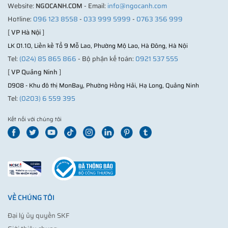
Website:
NGOCANH.COM
- Email:
info@ngocanh.com
Hotline:
096 123 8558
-
033 999 5999
-
0763 356 999
[
VP Hà Nội
]
LK 01.10, Liền kề Tổ 9 Mỗ Lao, Phường Mộ Lao, Hà Đông, Hà Nội
Tel:
(024) 85 865 866
- Bộ phận kế toán:
0921 537 555
[
VP Quảng Ninh
]
D908 - Khu đô thị MonBay, Phường Hồng Hải, Hạ Long, Quảng Ninh
Tel:
(0203) 6 559 395
Kết nối với chúng tôi
VỀ CHÚNG TÔI
Đại lý ủy quyền SKF