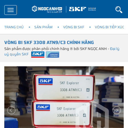
Toggle
navigation
TRANG CHỦ
SẢN PHẨM
VÒNG BI SKF
VÒNG BI TIẾP XÚC G
VÒNG BI SKF 3308 ATN9/C3 CHÍNH HÃNG
Sản phẩm được phân phối chính hãng ® bởi SKF NGỌC ANH -
Đại lý
uỷ quyền SKF