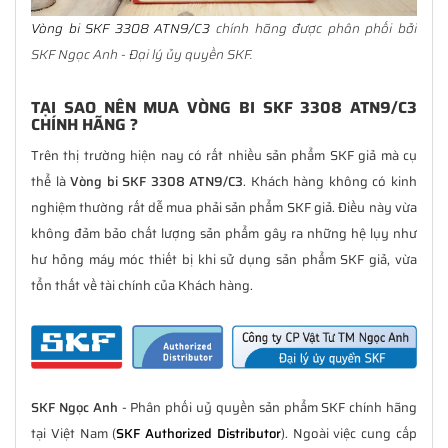
Vòng bi SKF 3308 ATN9/C3
chính hãng được phân phối bởi
SKF Ngọc Anh - Đại lý ủy quyền SKF.
TẠI SAO NÊN MUA VÒNG BI SKF 3308 ATN9/C3
CHÍNH HÃNG ?
Trên thị trường hiện nay có rất nhiều sản phẩm SKF giả mà cụ
thể là
Vòng bi SKF 3308 ATN9/C3
. Khách hàng không có kinh
nghiệm thường rất dễ mua phải sản phẩm SKF giả. Điều này vừa
không đảm bảo chất lượng sản phẩm gây ra những hệ lụy như
hư hỏng máy móc thiết bị khi sử dụng sản phẩm SKF giả, vừa
tổn thất về tài chính của Khách hàng.
SKF Ngọc Anh
- Phân phối uỷ quyền sản phẩm SKF chính hãng
tại Việt Nam (
SKF Authorized Distributor
). Ngoài việc cung cấp