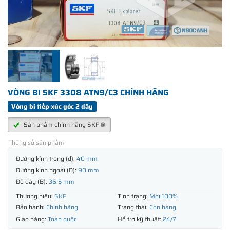
VÒNG BI SKF 3308 ATN9/C3 CHÍNH HÃNG
Vòng bi tiếp xúc góc 2 dãy
Sản phẩm chính hãng SKF ®
Thông số sản phẩm
Đường kính trong (d):
40 mm
Đường kính ngoài (D):
90 mm
Độ dày (B):
36.5 mm
Thương hiệu:
SKF
Tình trạng:
Mới 100%
Bảo hành:
Chính hãng
Trạng thái:
Còn hàng
Giao hàng:
Toàn quốc
Hỗ trợ kỹ thuật:
24/7