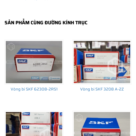
SẢN PHẨM CÙNG ĐƯỜNG KÍNH TRỤC
THÔNG TIN HỮU ÍCH
•
Vòng bi SKF chính hãng, Những lưu ý cơ bản trước khi mua hàng
•
Xuất xứ vòng bi SKF chính hãng ở đâu?
•
Chất lượng vòng bi SKF chính hãng
Vòng bi SKF 62308-2RS1
Vòng bi SKF 3208 A-2Z