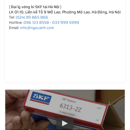
[
Đại lý vòng bi SKF tại Hà Nội
]
LK 01.10, Liền kề Tổ 9 Mỗ Lao, Phường Mộ Lao, Hà Đông, Hà Nội
Tel:
(024) 85 865 866
Hotline:
096 123 8558
-
033 999 5999
Email:
info@ngocanh.com