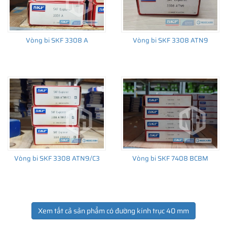
Vòng bi SKF 3308 A
Vòng bi SKF 3308 ATN9
Vòng bi SKF 3308 ATN9/C3
Vòng bi SKF 7408 BCBM
Xem tất cả sản phẩm có đường kính trục 40 mm