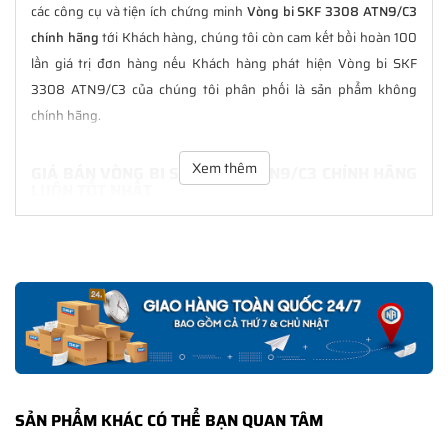
các công cụ và tiện ích chứng minh
Vòng bi SKF 3308 ATN9/C3
chính hãng
tới Khách hàng, chúng tôi còn cam kết bồi hoàn 100
lần giá trị đơn hàng nếu Khách hàng phát hiện Vòng bi SKF
3308 ATN9/C3 của chúng tôi phân phối là sản phẩm không
chính hãng.
Xem thêm
GIÁ BÁN VÒNG BI SKF 3308 ATN9/C3 CHÍNH HÃNG
LUÔN TỐT NHẤT
Tại
NGOCANH.COM
giá bán Vòng bi SKF 3308 ATN9/C3 luôn là
tốt nhất với nhiều ưu đãi kèm theo và các dịch vụ hẫu mãi sau
bán hàng. Chúng tôi cam kết luôn đồng hành cùng Khách hàng
trong suốt quá trình sử dụng các sản phẩm SKF chính hãng.
CHẾ ĐỘ BẢO HÀNH VÒNG BI SKF 3308 ATN9/C3
CHÍNH HÃNG
Tất cả các sản phẩm SKF chính hãng do
SKF Ngọc Anh
phân
SẢN PHẨM KHÁC CÓ THỂ BẠN QUAN TÂM
phối đều được bảo hành chính hãng theo đúng tiêu chuẩn bảo