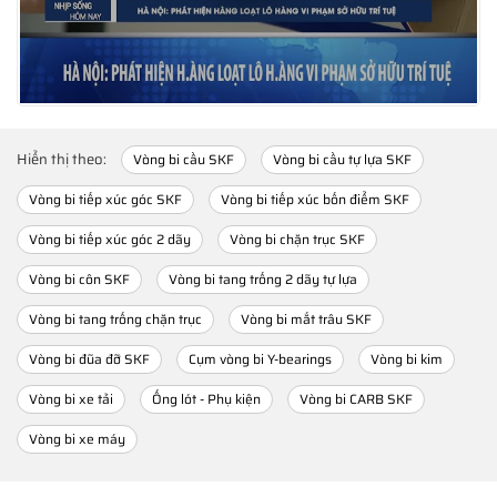
Hiển thị theo:
Vòng bi cầu SKF
Vòng bi cầu tự lựa SKF
Vòng bi tiếp xúc góc SKF
Vòng bi tiếp xúc bốn điểm SKF
Vòng bi tiếp xúc góc 2 dãy
Vòng bi chặn trục SKF
Vòng bi côn SKF
Vòng bi tang trống 2 dãy tự lựa
Vòng bi tang trống chặn trục
Vòng bi mắt trâu SKF
Vòng bi đũa đỡ SKF
Cụm vòng bi Y-bearings
Vòng bi kim
Vòng bi xe tải
Ống lót - Phụ kiện
Vòng bi CARB SKF
Vòng bi xe máy