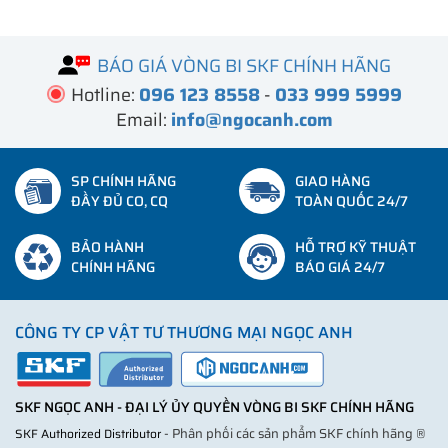
BÁO GIÁ VÒNG BI SKF CHÍNH HÃNG
Hotline:
096 123 8558
-
033 999 5999
Email:
info@ngocanh.com
SP CHÍNH HÃNG
GIAO HÀNG
ĐẦY ĐỦ CO, CQ
TOÀN QUỐC 24/7
BẢO HÀNH
HỖ TRỢ KỸ THUẬT
CHÍNH HÃNG
BÁO GIÁ 24/7
CÔNG TY CP VẬT TƯ THƯƠNG MẠI NGỌC ANH
SKF NGỌC ANH - ĐẠI LÝ ỦY QUYỀN VÒNG BI SKF CHÍNH HÃNG
- Phân phối các sản phẩm SKF chính hãng ®
SKF Authorized Distributor