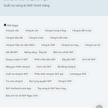
Xuất xứ vòng bi SKF chính hãng
Hot keys:
Vòng bi cầu
Vòng bi côn
Vòng bi tang trống
Vòng bi đỡ tự lựa
Vòng bi đũa đỡ
Vòng bi chặn
Vòng bi đỡ chặn
Vòng bi tiếp xúc bốn điểm
Vòng bi YAR
Vòng bi xe máy
Vòng bi xe tải
Gối đỡ SKF
Măng xông - Ống lót
Mỡ chịu nhiệt SKF
Dụng cụ bảo trì SKF
Phớt chắn dầu SKF
Dây đai SKF
Xích tải SKF
Máy gia nhiệt vòng bi
Vam cảo SKF
Bộ đóng vòng bi
Xuất xứ vòng bi SKF
Phân biệt vòng bi SKF giả
Catalogue SKF
Tra cứu vòng bi
Đại lý ủy quyền SKF
Vòng bi SKF
SKF Authenticate App
Top vòng bi SKF bán chạy
Báo chí nói về SKF Ngọc Anh