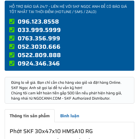
HỖ TRỢ BÁO GIÁ 24/7 - LIÊN HỆ VỚI SKF NGỌC ANH ĐỂ CÓ BÁO GIÁ
TỐT NHẤT TẠI THỜI ĐIỂM (HOTLINE / SMS / ZALO)
096.123.8558
033.999.5999
0763.356.999
052.3030.666
0522.809.888
0924.346.346
Đừng lo về giá. Bạn chỉ cần cho hàng vào giỏ và đặt hàng Online.
SKF Ngọc Anh sẽ gọi lại để tư vấn kỹ hơn!
Chúng tôi cam kết hoàn tiền gấp 500 lần nếu phát hiện hàng giả,
hàng nhái từ NGOCANH.COM - SKF Authorized Distributor.
Thông tin sản phẩm
Bình luận
Phớt SKF 30x47x10 HMSA10 RG