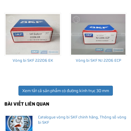
Giá bán và nơi bán Phớt chắn dầu SKF chính hãng uy
tín
Để có báo giá Phớt SKF 30x47x10 HMSA10 RG tốt nhất, hãy liên
hệ với
SKF Ngọc Anh - Đại lý ủy quyền SKF
(
SKF Authorized
Vòng bi SKF 22206 EK
Vòng bi SKF NJ 2206 ECP
Distributor
)
Sản phẩm chính hãng, giao hàng toàn quốc
Xem tất cả sản phẩm có đường kính trục 30 mm
BÀI VIẾT LIÊN QUAN
Catalogue vòng bi SKF chính hãng, Thông số vòng
bi SKF