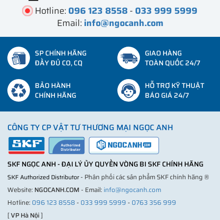
Hotline:
096 123 8558
-
033 999 5999
Email:
info@ngocanh.com
SP CHÍNH HÃNG
GIAO HÀNG
ĐẦY ĐỦ CO, CQ
TOÀN QUỐC 24/7
BẢO HÀNH
HỖ TRỢ KỸ THUẬT
CHÍNH HÃNG
BÁO GIÁ 24/7
CÔNG TY CP VẬT TƯ THƯƠNG MẠI NGỌC ANH
SKF NGỌC ANH - ĐẠI LÝ ỦY QUYỀN VÒNG BI SKF CHÍNH HÃNG
- Phân phối các sản phẩm SKF chính hãng ®
SKF Authorized Distributor
Website:
NGOCANH.COM
- Email:
info@ngocanh.com
Hotline:
096 123 8558
-
033 999 5999
-
0763 356 999
[
VP Hà Nội
]