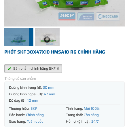
PHỚT SKF 30X47X10 HMSA10 RG CHÍNH HÃNG
Sản phẩm chính hãng SKF ®
Thông số sản phẩm
Đường kính trong (d):
30 mm
Đường kính ngoài (D):
47 mm
Độ dày (B):
10 mm
Thương hiệu:
SKF
Tình trạng:
Mới 100%
Bảo hành:
Chính hãng
Trạng thái:
Còn hàng
Giao hàng:
Toàn quốc
Hỗ trợ kỹ thuật:
24/7