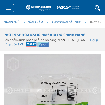
Toggle
navigation
TRANG CHỦ
SẢN PHẨM
PHỚT CHẮN DẦU SKF
PHỚT SKF 
PHỚT SKF 30X47X10 HMSA10 RG CHÍNH HÃNG
Sản phẩm được phân phối chính hãng ® bởi SKF NGỌC ANH -
Đại lý
uỷ quyền SKF