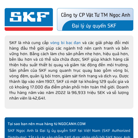
SKF là nhà cung cấp
vòng bi bạc đạn
và các giải pháp đổi mới
hàng đầu thế giới giúp các ngành trở nên cạnh tranh và bền
vững hơn. Bằng cách làm cho sản phẩm nhẹ hơn, hiệu quả hơn,
bền lâu hơn và có thể sửa chữa được, SKF giúp khách hàng cải
thiện hiệu suất thiết bị quay và giảm tác động đến môi trường.
Sản phẩm của SKF xung quanh trục quay bao gồm vòng bi,
vòng đệm, quản lý bôi trơn, giám sát tình trạng và dịch vụ. Được
thành lập vào năm 1907, SKF có mặt tại khoảng 129 quốc gia và
có khoảng 17.000 địa điểm phân phối trên toàn thế giới. Doanh
thu hàng năm vào năm 2022 là 96,933 triệu SEK và số lượng
nhân viên là 42,641.
Tại sao bạn nên mua hàng từ NGOCANH.COM
SKF Ngọc Anh là Đại lý ủy quyền SKF tại Việt Nam (SKF Authorized
Distributor). Tất cả các sản phẩm SKF được phân phối bởi SKF Ngọc Anh