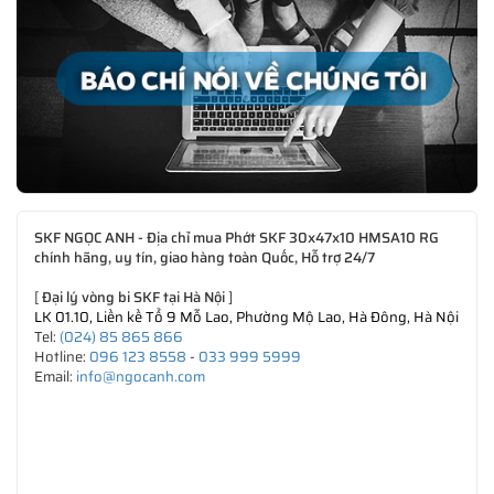
SKF NGỌC ANH - Địa chỉ mua Phớt SKF 30x47x10 HMSA10 RG
chính hãng, uy tín, giao hàng toàn Quốc, Hỗ trợ 24/7
[
Đại lý vòng bi SKF tại Hà Nội
]
LK 01.10, Liền kề Tổ 9 Mỗ Lao, Phường Mộ Lao, Hà Đông, Hà Nội
Tel:
(024) 85 865 866
Hotline:
096 123 8558
-
033 999 5999
Email:
info@ngocanh.com