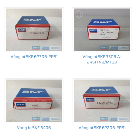
đến sản xuất số lượng lớn, từ lắp cho thiết bị ban đầu đến thị
trường thay thế sau đó.
Vòng bi SKF 62306-2RS1
Vòng bi SKF 3306 A-
2RS1TN9/MT33
Vòng bi SKF 6406
Vòng bi SKF 62206-2RS1