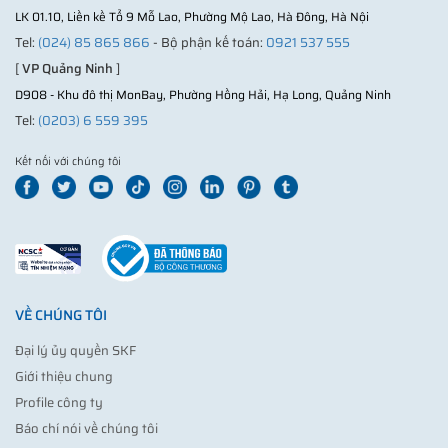
LK 01.10, Liền kề Tổ 9 Mỗ Lao, Phường Mộ Lao, Hà Đông, Hà Nội
Tel:
(024) 85 865 866
- Bộ phận kế toán:
0921 537 555
[
VP Quảng Ninh
]
D908 - Khu đô thị MonBay, Phường Hồng Hải, Hạ Long, Quảng Ninh
Tel:
(0203) 6 559 395
Kết nối với chúng tôi
VỀ CHÚNG TÔI
Đại lý ủy quyền SKF
Giới thiệu chung
Profile công ty
Báo chí nói về chúng tôi