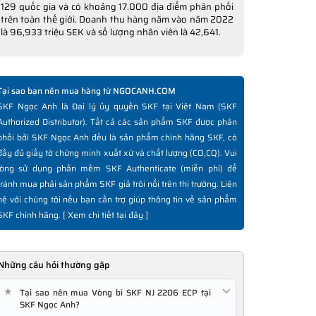
129 quốc gia và có khoảng 17.000 địa điểm phân phối
trên toàn thế giới. Doanh thu hàng năm vào năm 2022
là 96,933 triệu SEK và số lượng nhân viên là 42,641.
Tại sao bạn nên mua hàng từ NGOCANH.COM
SKF Ngọc Anh là Đại lý ủy quyền SKF tại Việt Nam (SKF
Authorized Distributor). Tất cả các sản phẩm SKF được phân
phối bởi SKF Ngọc Anh đều là sản phẩm chính hãng SKF, có
đầy đủ giấy tờ chứng minh xuất xứ và chất lượng (CO,CQ). Vui
lòng sử dụng phần mềm SKF Authenticate (miễn phí) để
tránh mua phải sản phẩm SKF giả trôi nổi trên thị trường. Liên
hệ với chúng tôi nếu bạn cần trợ giúp thông tin về sản phẩm
SKF chính hãng. [
Xem chi tiết tại đây
]
Những câu hỏi thường gặp
★
Tại sao nên mua Vòng bi SKF NJ 2206 ECP tại
SKF Ngọc Anh?