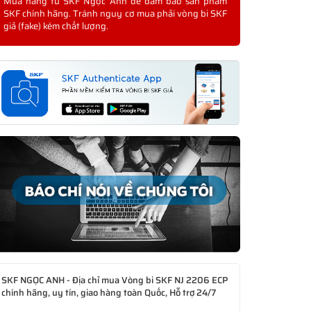
Mua hàng từ SKF Ngọc Anh để đảm bảo sản phẩm
SKF chính hãng. Tránh nguy cơ mua phải vòng bi SKF
giả (fake) kém chất lượng.
SKF NGỌC ANH - Địa chỉ mua Vòng bi SKF NJ 2206 ECP
chính hãng, uy tín, giao hàng toàn Quốc, Hỗ trợ 24/7