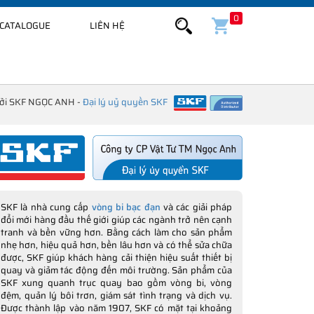
0
CATALOGUE
LIÊN HỆ
bởi SKF NGỌC ANH -
Đại lý uỷ quyền SKF
SKF là nhà cung cấp
vòng bi bạc đạn
và các giải pháp
đổi mới hàng đầu thế giới giúp các ngành trở nên cạnh
tranh và bền vững hơn. Bằng cách làm cho sản phẩm
nhẹ hơn, hiệu quả hơn, bền lâu hơn và có thể sửa chữa
được, SKF giúp khách hàng cải thiện hiệu suất thiết bị
quay và giảm tác động đến môi trường. Sản phẩm của
SKF xung quanh trục quay bao gồm vòng bi, vòng
đệm, quản lý bôi trơn, giám sát tình trạng và dịch vụ.
Được thành lập vào năm 1907, SKF có mặt tại khoảng