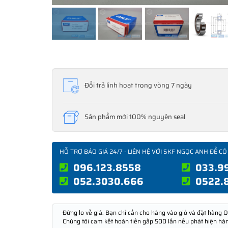
Đổi trả linh hoạt trong vòng 7 ngày
Sản phẩm mới 100% nguyên seal
HỖ TRỢ BÁO GIÁ 24/7 - LIÊN HỆ VỚI SKF NGỌC ANH ĐỂ CÓ
096.123.8558
033.9
052.3030.666
0522.
Đừng lo về giá. Bạn chỉ cần cho hàng vào giỏ và đặt hàng O
Chúng tôi cam kết hoàn tiền gấp 500 lần nếu phát hiện hà