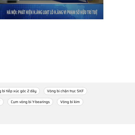
 bi tiếp xúc góc 2 dãy
Vòng bi chặn trục SKF
F
Cụm vòng bi Y-bearings
Vòng bi kim