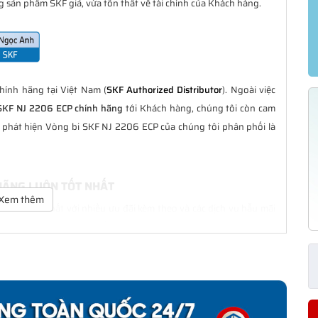
 sản phẩm SKF giả, vừa tổn thất về tài chính của Khách hàng.
ính hãng tại Việt Nam (
SKF Authorized Distributor
). Ngoài việc
SKF NJ 2206 ECP chính hãng
tới Khách hàng, chúng tôi còn cam
g phát hiện Vòng bi SKF NJ 2206 ECP của chúng tôi phân phối là
 HÃNG LUÔN TỐT NHẤT
Xem thêm
ôn là tốt nhất với nhiều ưu đãi kèm theo và các dịch vụ hẫu mãi
ng Khách hàng trong suốt quá trình sử dụng các sản phẩm SKF
CP CHÍNH HÃNG
phân phối đều được bảo hành chính hãng theo đúng tiêu chuẩn