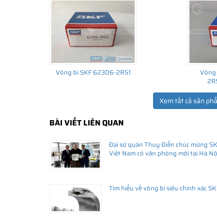
Vòng bi SKF 62306-2RS1
Vòng 
2R
Xem tất cả sản ph
BÀI VIẾT LIÊN QUAN
THÔNG TIN HỮU ÍCH
Đại sứ quán Thuỵ Điển chúc mừng S
•
Vòng bi SKF chính hãng, Những lưu ý cơ bản trước khi m
Việt Nam có văn phòng mới tại Hà Nộ
•
Xuất xứ vòng bi SKF chính hãng ở đâu?
•
Chất lượng vòng bi SKF chính hãng
Tìm hiểu về vòng bi siêu chính xác SK