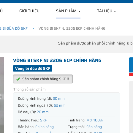
HỦ
GIỚI THIỆU
SẢN PHẨM
TÀI LIỆU
 BI ĐŨA ĐỠ SKF
VÒNG BI SKF NJ 2206 ECP CHÍNH HÃNG
Sản phẩm được phân phối chính hãng ® 
VÒNG BI SKF NJ 2206 ECP CHÍNH HÃNG
Vòng bi đũa đỡ SKF
Sản phẩm chính hãng SKF ®
Thông số sản phẩm
Đường kính trong (d):
30 mm
Đường kính ngoài (D):
62 mm
Độ dày (B):
20 mm
Thương hiệu:
SKF
Tình trạng:
Mới 100%
Bảo hành:
Chính hãng
Trạng thái:
Còn hàng