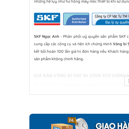
những hệ lụy như hư hỏng máy móc thiết bị khi sử dụng
SKF Ngọc Anh
- Phân phối uỷ quyền sản phẩm SKF ch
cung cấp các công cụ và tiện ích chứng minh
Vòng bi 
kết bồi hoàn 100 lần giá trị đơn hàng nếu Khách hàn
sản phẩm không chính hãng.
GIÁ BÁN VÒNG BI SKF NJ 2206 ECP CHÍNH
Tại
NGOCANH.COM
giá bán Vòng bi SKF NJ 2206 ECP lu
sau bán hàng. Chúng tôi cam kết luôn đồng hành cù
chính hãng.
CHẾ ĐỘ BẢO HÀNH VÒNG BI SKF NJ 2206 E
Tất cả các sản phẩm SKF chính hãng do
SKF Ngọc Anh