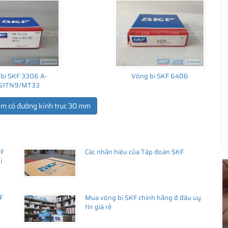
bi SKF 3306 A-
Vòng bi SKF 6406
S1TN9/MT33
ẩm có đường kính trục 30 mm
KF
Các nhãn hiệu của Tập đoàn SKF
ua hàng
i
F
Mua vòng bi SKF chính hãng ở đâu uy
tín giá rẻ