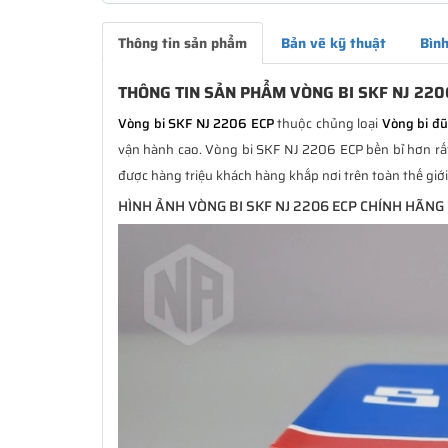
Thông tin sản phẩm
Bản vẽ kỹ thuật
Bình
THÔNG TIN SẢN PHẨM VÒNG BI SKF NJ 220
Vòng bi SKF NJ 2206 ECP
thuộc chủng loại
Vòng bi đ
vận hành cao. Vòng bi SKF NJ 2206 ECP bền bỉ hơn rất 
được hàng triệu khách hàng khắp nơi trên toàn thế giớ
HÌNH ẢNH VÒNG BI SKF NJ 2206 ECP CHÍNH HÃNG