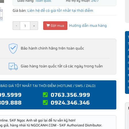
Giao hàng:
Toàn quốc
Hỗ trợ kỹ thuật:
24/7
Giá bán:
Liên hệ để có giá tốt nhất tại thời điểm
Hướng dẫn mua hàng
-
+
Đặt mua
Bảo hành chính hãng trên toàn quốc
Giao hàng toàn quốc tất cả các ngày trong tuần
 BÁO GIÁ TỐT NHẤT TẠI THỜI ĐIỂM (HOTLINE / SMS / ZALO)
99.5999
0763.356.999
809.888
0924.346.346
nline. SKF Ngọc Anh sẽ gọi lại để tư vấn kỹ hơn!
ng giả, hàng nhái từ NGOCANH.COM - SKF Authorized Distributor.