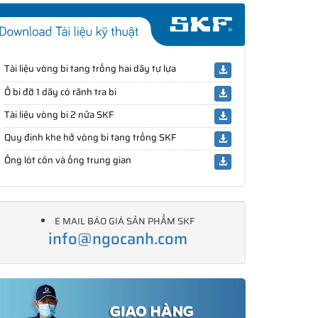
Tài liệu vòng bi tang trống hai dãy tự lựa
Ổ bi đỡ 1 dãy có rãnh tra bi
Tài liệu vòng bi 2 nửa SKF
Quy định khe hở vòng bi tang trống SKF
Ống lót côn và ống trung gian
E MAIL BÁO GIÁ SẢN PHẨM SKF
info@ngocanh.com