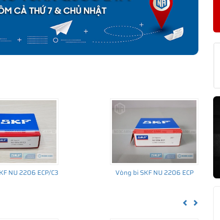
KF NJ 2206 ECP CHÍNH HÃNG
về nguồn gốc của sản phẩm. Ngoài ra bạn cũng có thể tự kiểm tra
h sau:
SKF NU 2206 ECP/C3
Vòng bi SKF NU 2206 ECP
Previous
Next