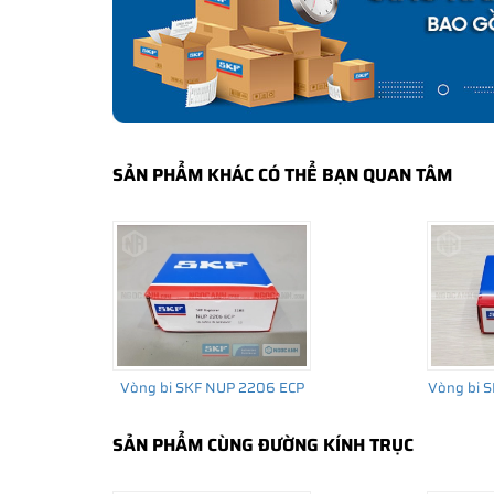
bảo hành của nhà sản xuất.
CÁCH NHẬN BIẾT VÀ PHÂN BIỆT VÒNG BI S
Mua hàng tại các đại lý ủy quyền của SKF để yên tâm 
và phân biệt các sản phẩm SKF chính hãng bằng các các
✅
Những cách phân biệt vòng bi SKF giả bằng mắt thường
SẢN PHẨM KHÁC CÓ THỂ BẠN QUAN TÂM
✅
SKF Authenticate, Phần mềm kiểm tra vòng bi SKF giả
✅
Cảnh báo của chuyên gia SKF về vòng bi SKF giả
Vòng bi SKF NUP 2206 ECP
Vòng bi 
SẢN PHẨM CÙNG ĐƯỜNG KÍNH TRỤC