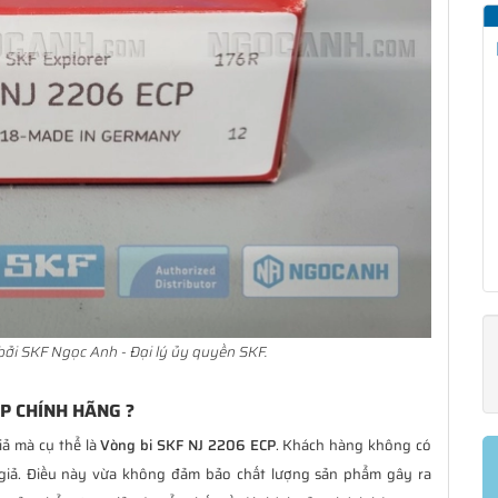
ởi SKF Ngọc Anh - Đại lý ủy quyền SKF.
P CHÍNH HÃNG ?
iả mà cụ thể là
Vòng bi SKF NJ 2206 ECP
. Khách hàng không có
giả. Điều này vừa không đảm bảo chất lượng sản phẩm gây ra