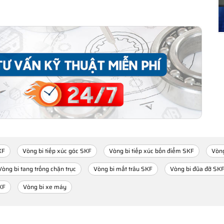
KF
Vòng bi tiếp xúc góc SKF
Vòng bi tiếp xúc bốn điểm SKF
Vòng
Vòng bi tang trống chặn trục
Vòng bi mắt trâu SKF
Vòng bi đũa đỡ SK
KF
Vòng bi xe máy