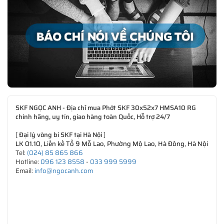
SKF NGỌC ANH - Địa chỉ mua Phớt SKF 30x52x7 HMSA10 RG
chính hãng, uy tín, giao hàng toàn Quốc, Hỗ trợ 24/7
[
Đại lý vòng bi SKF tại Hà Nội
]
LK 01.10, Liền kề Tổ 9 Mỗ Lao, Phường Mộ Lao, Hà Đông, Hà Nội
Tel:
(024) 85 865 866
Hotline:
096 123 8558
-
033 999 5999
Email:
info@ngocanh.com