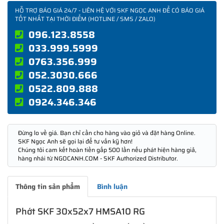
HỖ TRỢ BÁO GIÁ 24/7 - LIÊN HỆ VỚI SKF NGỌC ANH ĐỂ CÓ BÁO GIÁ
TỐT NHẤT TẠI THỜI ĐIỂM (HOTLINE / SMS / ZALO)
096.123.8558
033.999.5999
0763.356.999
052.3030.666
0522.809.888
0924.346.346
Đừng lo về giá. Bạn chỉ cần cho hàng vào giỏ và đặt hàng Online.
SKF Ngọc Anh sẽ gọi lại để tư vấn kỹ hơn!
Chúng tôi cam kết hoàn tiền gấp 500 lần nếu phát hiện hàng giả,
hàng nhái từ NGOCANH.COM - SKF Authorized Distributor.
Thông tin sản phẩm
Bình luận
Phớt SKF 30x52x7 HMSA10 RG