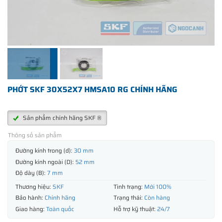
PHỚT SKF 30X52X7 HMSA10 RG CHÍNH HÃNG
Sản phẩm chính hãng SKF ®
Thông số sản phẩm
Đường kính trong (d):
30 mm
Đường kính ngoài (D):
52 mm
Độ dày (B):
7 mm
Thương hiệu:
SKF
Tình trạng:
Mới 100%
Bảo hành:
Chính hãng
Trạng thái:
Còn hàng
Giao hàng:
Toàn quốc
Hỗ trợ kỹ thuật:
24/7