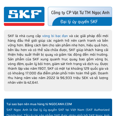
SKF là nhà cung cấp
vòng bi bạc đạn
và các giải pháp đổi mới
hàng đầu thế giới giúp các ngành trở nên cạnh tranh và bền
vững hơn. Bằng cách làm cho sản phẩm nhẹ hơn, hiệu quả hơn,
bền lâu hơn và có thể sửa chữa được, SKF giúp khách hàng cải
thiện hiệu suất thiết bị quay và giảm tác động đến môi trường.
Sản phẩm của SKF xung quanh trục quay bao gồm vòng bi,
vòng đệm, quản lý bôi trơn, giám sát tình trạng và dịch vụ. Được
thành lập vào năm 1907, SKF có mặt tại khoảng 129 quốc gia và
có khoảng 17.000 địa điểm phân phối trên toàn thế giới. Doanh
thu hàng năm vào năm 2022 là 96,933 triệu SEK và số lượng
nhân viên là 42,641.
Tại sao bạn nên mua hàng từ NGOCANH.COM
SKF Ngọc Anh là Đại lý ủy quyền SKF tại Việt Nam (SKF Authorized
Distributor). Tất cả các sản phẩm SKF được phân phối bởi SKF Ngọc Anh