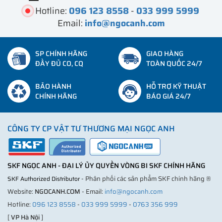
Hotline:
096 123 8558
-
033 999 5999
Email:
info@ngocanh.com
SP CHÍNH HÃNG
GIAO HÀNG
ĐẦY ĐỦ CO, CQ
TOÀN QUỐC 24/7
BẢO HÀNH
HỖ TRỢ KỸ THUẬT
CHÍNH HÃNG
BÁO GIÁ 24/7
CÔNG TY CP VẬT TƯ THƯƠNG MẠI NGỌC ANH
SKF NGỌC ANH - ĐẠI LÝ ỦY QUYỀN VÒNG BI SKF CHÍNH HÃNG
- Phân phối các sản phẩm SKF chính hãng ®
SKF Authorized Distributor
Website:
NGOCANH.COM
- Email:
info@ngocanh.com
Hotline:
096 123 8558
-
033 999 5999
-
0763 356 999
[
VP Hà Nội
]