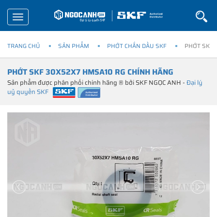
Toggle
navigation
TRANG CHỦ
SẢN PHẨM
PHỚT CHẮN DẦU SKF
PHỚT SKF 
PHỚT SKF 30X52X7 HMSA10 RG CHÍNH HÃNG
Sản phẩm được phân phối chính hãng ® bởi SKF NGỌC ANH -
Đại lý
uỷ quyền SKF