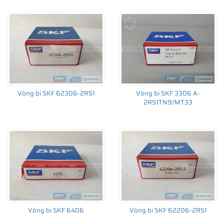
đến sản xuất số lượng lớn, từ lắp cho thiết bị ban đầu đến thị
trường thay thế sau đó.
Vòng bi SKF 62306-2RS1
Vòng bi SKF 3306 A-
2RS1TN9/MT33
Vòng bi SKF 6406
Vòng bi SKF 62206-2RS1