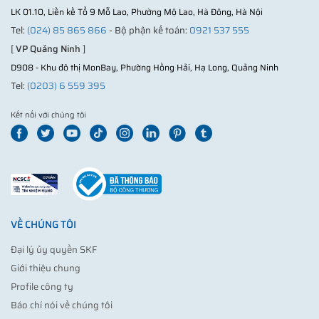
LK 01.10, Liền kề Tổ 9 Mỗ Lao, Phường Mộ Lao, Hà Đông, Hà Nội
Tel:
(024) 85 865 866
- Bộ phận kế toán:
0921 537 555
[
VP Quảng Ninh
]
D908 - Khu đô thị MonBay, Phường Hồng Hải, Hạ Long, Quảng Ninh
Tel:
(0203) 6 559 395
Kết nối với chúng tôi
VỀ CHÚNG TÔI
Đại lý ủy quyền SKF
Giới thiệu chung
Profile công ty
Báo chí nói về chúng tôi