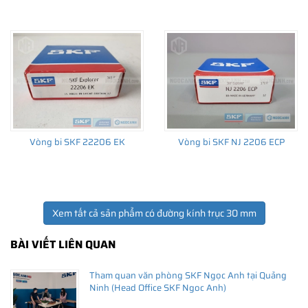
Giá bán và nơi bán Phớt chắn dầu SKF chính hãng uy
tín
Để có báo giá Phớt SKF 30x52x7 HMSA10 RG tốt nhất, hãy liên
hệ với
SKF Ngọc Anh - Đại lý ủy quyền SKF
(
SKF Authorized
Vòng bi SKF 22206 EK
Vòng bi SKF NJ 2206 ECP
Distributor
)
Sản phẩm chính hãng, giao hàng toàn quốc
Xem tất cả sản phẩm có đường kính trục 30 mm
BÀI VIẾT LIÊN QUAN
Tham quan văn phòng SKF Ngọc Anh tại Quảng
Ninh (Head Office SKF Ngoc Anh)