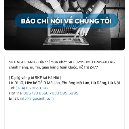
SKF NGỌC ANH - Địa chỉ mua Phớt SKF 32x50x10 HMSA10 RG
chính hãng, uy tín, giao hàng toàn Quốc, Hỗ trợ 24/7
[
Đại lý vòng bi SKF tại Hà Nội
]
LK 01.10, Liền kề Tổ 9 Mỗ Lao, Phường Mộ Lao, Hà Đông, Hà Nội
Tel:
(024) 85 865 866
Hotline:
096 123 8558
-
033 999 5999
Email:
info@ngocanh.com