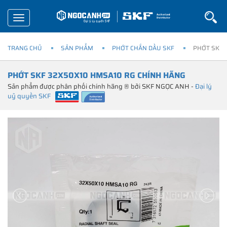
Toggle
navigation
TRANG CHỦ
SẢN PHẨM
PHỚT CHẮN DẦU SKF
PHỚT SKF 
PHỚT SKF 32X50X10 HMSA10 RG CHÍNH HÃNG
Sản phẩm được phân phối chính hãng ® bởi SKF NGỌC ANH -
Đại lý
uỷ quyền SKF