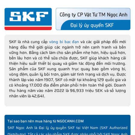
SKF là nhà cung cấp
vòng bi bạc đạn
và các giải pháp đổi mới
hàng đầu thế giới giúp các ngành trở nên cạnh tranh và bền
vững hơn. Bằng cách làm cho sản phẩm nhẹ hơn, hiệu quả hơn,
bền lâu hơn và có thể sửa chữa được, SKF giúp khách hàng cải
thiện hiệu suất thiết bị quay và giảm tác động đến môi trường.
Sản phẩm của SKF xung quanh trục quay bao gồm vòng bi,
vòng đệm, quản lý bôi trơn, giám sát tình trạng và dịch vụ. Được
thành lập vào năm 1907, SKF có mặt tại khoảng 129 quốc gia và
có khoảng 17.000 địa điểm phân phối trên toàn thế giới. Doanh
thu hàng năm vào năm 2022 là 96,933 triệu SEK và số lượng
nhân viên là 42,641.
Tại sao bạn nên mua hàng từ NGOCANH.COM
SKF Ngọc Anh là Đại lý ủy quyền SKF tại Việt Nam (SKF Authorized
Distributor). Tất cả các sản phẩm SKF được phân phối bởi SKF Ngọc Anh