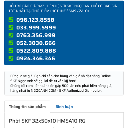
HỖ TRỢ BÁO GIÁ 24/7 - LIÊN HỆ VỚI SKF NGỌC ANH ĐỂ CÓ BÁO GIÁ
TỐT NHẤT TẠI THỜI ĐIỂM (HOTLINE / SMS / ZALO)
096.123.8558
033.999.5999
0763.356.999
052.3030.666
0522.809.888
0924.346.346
Đừng lo về giá. Bạn chỉ cần cho hàng vào giỏ và đặt hàng Online.
SKF Ngọc Anh sẽ gọi lại để tư vấn kỹ hơn!
Chúng tôi cam kết hoàn tiền gấp 500 lần nếu phát hiện hàng giả,
hàng nhái từ NGOCANH.COM - SKF Authorized Distributor.
Thông tin sản phẩm
Bình luận
Phớt SKF 32x50x10 HMSA10 RG