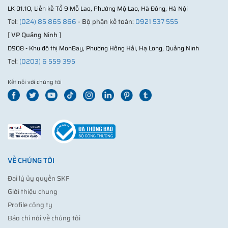
LK 01.10, Liền kề Tổ 9 Mỗ Lao, Phường Mộ Lao, Hà Đông, Hà Nội
Tel:
(024) 85 865 866
- Bộ phận kế toán:
0921 537 555
[
VP Quảng Ninh
]
D908 - Khu đô thị MonBay, Phường Hồng Hải, Hạ Long, Quảng Ninh
Tel:
(0203) 6 559 395
Kết nối với chúng tôi
VỀ CHÚNG TÔI
Đại lý ủy quyền SKF
Giới thiệu chung
Profile công ty
Báo chí nói về chúng tôi