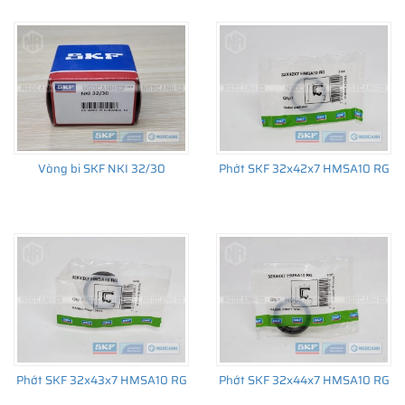
đến sản xuất số lượng lớn, từ lắp cho thiết bị ban đầu đến thị
trường thay thế sau đó.
Vòng bi SKF NKI 32/30
Phớt SKF 32x42x7 HMSA10 RG
Phớt SKF 32x43x7 HMSA10 RG
Phớt SKF 32x44x7 HMSA10 RG