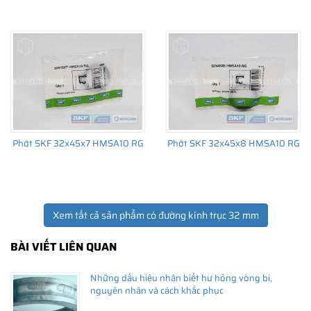
Giá bán và nơi bán Phớt chắn dầu SKF chính hãng uy
tín
Để có báo giá Phớt SKF 32x50x10 HMSA10 RG tốt nhất, hãy liên
hệ với
SKF Ngọc Anh - Đại lý ủy quyền SKF
(
SKF Authorized
Phớt SKF 32x45x7 HMSA10 RG
Phớt SKF 32x45x8 HMSA10 RG
Distributor
)
Sản phẩm chính hãng, giao hàng toàn quốc
Xem tất cả sản phẩm có đường kính trục 32 mm
BÀI VIẾT LIÊN QUAN
Những dấu hiệu nhận biết hư hỏng vòng bi,
nguyên nhân và cách khắc phục