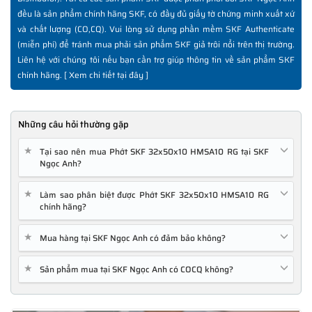
đều là sản phẩm chính hãng SKF, có đầy đủ giấy tờ chứng minh xuất xứ
và chất lượng (CO,CQ). Vui lòng sử dụng phần mềm SKF Authenticate
(miễn phí) để tránh mua phải sản phẩm SKF giả trôi nổi trên thị trường.
Liên hệ với chúng tôi nếu bạn cần trợ giúp thông tin về sản phẩm SKF
chính hãng. [
Xem chi tiết tại đây
]
Những câu hỏi thường gặp
★
Tại sao nên mua Phớt SKF 32x50x10 HMSA10 RG tại SKF
Ngọc Anh?
★
Làm sao phân biệt được Phớt SKF 32x50x10 HMSA10 RG
chính hãng?
★
Mua hàng tại SKF Ngọc Anh có đảm bảo không?
★
Sản phẩm mua tại SKF Ngọc Anh có COCQ không?