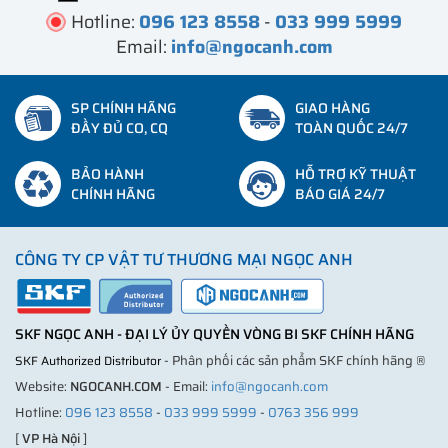
Hotline:
096 123 8558
-
033 999 5999
Email:
info@ngocanh.com
SP CHÍNH HÃNG
GIAO HÀNG
ĐẦY ĐỦ CO, CQ
TOÀN QUỐC 24/7
BẢO HÀNH
HỖ TRỢ KỸ THUẬT
CHÍNH HÃNG
BÁO GIÁ 24/7
CÔNG TY CP VẬT TƯ THƯƠNG MẠI NGỌC ANH
SKF NGỌC ANH - ĐẠI LÝ ỦY QUYỀN VÒNG BI SKF CHÍNH HÃNG
- Phân phối các sản phẩm SKF chính hãng ®
SKF Authorized Distributor
Website:
NGOCANH.COM
- Email:
info@ngocanh.com
Hotline:
096 123 8558
-
033 999 5999
-
0763 356 999
[
VP Hà Nội
]